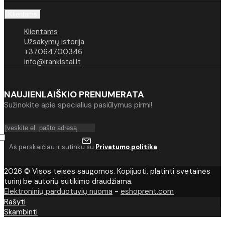
Klientams
Klientams
Užsakymų istorija
+37064700346
info@irankistai.lt
NAUJIENLAIŠKIO PRENUMERATA
Sužinokite apie specialius pasiūlymus pirmi!
Aš perskaičiau ir sutinku su
Privatumo politika
2026 © Visos teisės saugomos. Kopijuoti, platinti svetainės
turinį be autorių sutikimo draudžiama.
Elektroninių parduotuvių nuoma
-
eshoprent.com
Rašyti
Skambinti