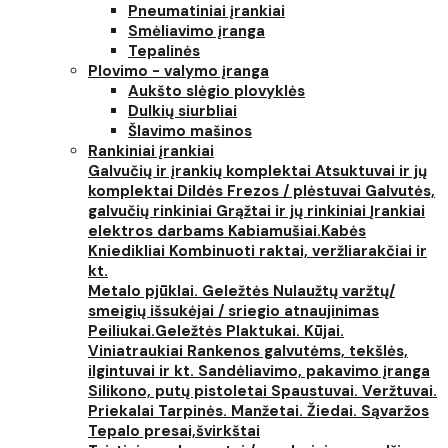
Pneumatiniai įrankiai
Smėliavimo įranga
Tepalinės
Plovimo - valymo įranga
Aukšto slėgio plovyklės
Dulkių siurbliai
Šlavimo mašinos
Rankiniai įrankiai
Galvučių ir įrankių komplektai
Atsuktuvai ir jų
komplektai
Dildės
Frezos / plėstuvai
Galvutės,
galvučių rinkiniai
Grąžtai ir jų rinkiniai
Įrankiai
elektros darbams
Kabiamušiai.Kabės
Kniedikliai
Kombinuoti raktai, veržliarakčiai ir
kt.
Metalo pjūklai. Geležtės
Nulaužtų varžtų/
smeigių išsukėjai / sriegio atnaujinimas
Peiliukai.Geležtės
Plaktukai. Kūjai.
Viniatraukiai
Rankenos galvutėms, tekšlės,
ilgintuvai ir kt.
Sandėliavimo, pakavimo įranga
Silikono, putų pistoletai
Spaustuvai. Veržtuvai.
Priekalai
Tarpinės. Manžetai. Žiedai. Sąvaržos
Tepalo presai,švirkštai