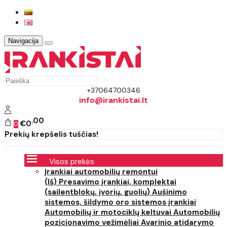
Navigacija
+37064700346
info@irankistai.lt
00
€0
0
Prekių krepšelis tuščias!
Visos prekės
Įrankiai automobilių remontui
(Iš) Presavimo įrankiai, komplektai
(sailentblokų, įvorių, guolių)
Aušinimo
sistemos, šildymo oro sistemos įrankiai
Automobilių ir motociklų keltuvai
Automobilių
pozicionavimo vežimėliai
Avarinio atidarymo