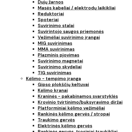
Dujų žarnos
Masės kabeliai / elektrodų laikikliai
Reduktoriai
Spoteriai
Suvirinimo stalai
Suvirintojo saugos priemonės
Vežimėliai suvirinimo įrangai
MIG suvirinimas
MMA suvirinimas
Plazminis pjovimas
Suvirinimo magnetai
Suvirinimo skydeliai
TIG suvirinimas
Kėlimo - tempimo įranga
Gipso plokščių keltuvai
Kėlimo kranai
Kraninės - pakabinamos svarstyklės
Krovinio tvirtinimo/buksyravimo diržai
Platforminiai kėlimo vežimėliai
Rankinės kėlimo gervės / stropai
Traukimo gervės
Elektrinės kėlimo gervės
Rankinės gervės, trosiniai traukikliai