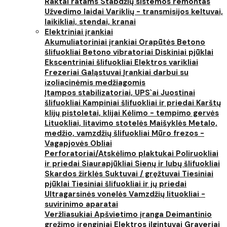
Raktai ratams
Stabdžių sistemos remontas
Užvedimo laidai
Variklių - transmisijos keltuvai,
laikikliai, stendai, kranai
Elektriniai įrankiai
Akumuliatoriniai įrankiai
Orapūtės
Betono
šlifuokliai
Betono vibratoriai
Diskiniai pjūklai
Ekscentriniai šlifuokliai
Elektros varikliai
Frezeriai
Galąstuvai
Įrankiai darbui su
izoliacinėmis medžiagomis
Įtampos stabilizatoriai, UPS`ai
Juostinai
šlifuokliai
Kampiniai šlifuokliai ir priedai
Karštų
klijų pistoletai, klijai
Kėlimo - tempimo gervės
Lituokliai, litavimo stotelės
Maišyklės
Metalo,
medžio, vamzdžių šlifuokliai
Mūro frezos -
Vagapjovės
Obliai
Perforatoriai/Atskėlimo plaktukai
Poliruokliai
ir priedai
Siaurapjūkliai
Sienų ir lubų šlifuokliai
Skardos žirklės
Suktuvai / gręžtuvai
Tiesiniai
pjūklai
Tiesiniai šlifuokliai ir jų priedai
Ultragarsinės vonelės
Vamzdžių lituokliai -
suvirinimo aparatai
Veržliasukiai
Apšvietimo įranga
Deimantinio
gręžimo įrenginiai
Elektros ilgintuvai
Graveriai