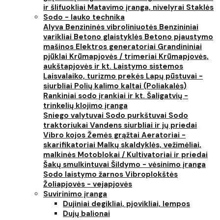
ir šlifuokliai
Matavimo įranga, nivelyrai
Staklės
Sodo - lauko technika
Alyva
Benzininės vibroliniuotės
Benzininiai
varikliai
Betono glaistyklės
Betono pjaustymo
mašinos
Elektros generatoriai
Grandininiai
pjūklai
Krūmapjovės / trimeriai
Krūmapjovės,
aukštapjovės ir kt.
Laistymo sistemos
Laisvalaiko, turizmo prekės
Lapų pūstuvai -
siurbliai
Polių kalimo kaltai (Poliakalės)
Rankiniai sodo įrankiai ir kt.
Šaligatvių -
trinkelių klojimo įranga
Sniego valytuvai
Sodo purkštuvai
Sodo
traktoriukai
Vandens siurbliai ir jų priedai
Vibro kojos
Žemės grąžtai
Aeratoriai -
skarifikatoriai
Malkų skaldyklės, vežimėliai,
malkinės
Motoblokai / Kultivatoriai ir priedai
Šakų smulkintuvai
Šildymo - vėsinimo įranga
Sodo laistymo žarnos
Vibroplokštės
Žoliapjovės - vejapjovės
Suvirinimo įranga
Dujiniai degikliai, pjovikliai, lempos
Dujų balionai