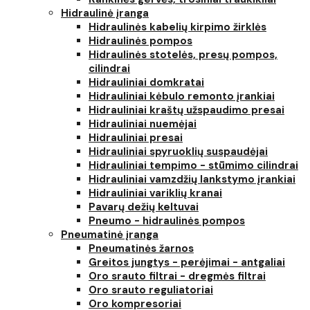
Hidraulinė įranga
Hidraulinės kabelių kirpimo žirklės
Hidraulinės pompos
Hidraulinės stotelės, presų pompos,
cilindrai
Hidrauliniai domkratai
Hidrauliniai kėbulo remonto įrankiai
Hidrauliniai kraštų užspaudimo presai
Hidrauliniai nuemėjai
Hidrauliniai presai
Hidrauliniai spyruoklių suspaudėjai
Hidrauliniai tempimo - stūmimo cilindrai
Hidrauliniai vamzdžių lankstymo įrankiai
Hidrauliniai variklių kranai
Pavarų dežių keltuvai
Pneumo - hidraulinės pompos
Pneumatinė įranga
Pneumatinės žarnos
Greitos jungtys - perėjimai - antgaliai
Oro srauto filtrai - dregmės filtrai
Oro srauto reguliatoriai
Oro kompresoriai