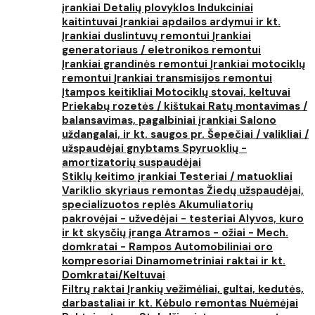
įrankiai
Detalių plovyklos
Indukciniai
kaitintuvai
Įrankiai apdailos ardymui ir kt.
Įrankiai duslintuvų remontui
Įrankiai
generatoriaus / eletronikos remontui
Įrankiai grandinės remontui
Įrankiai motociklų
remontui
Įrankiai transmisijos remontui
Įtampos keitikliai
Motociklų stovai, keltuvai
Priekabų rozetės / kištukai
Ratų montavimas /
balansavimas, pagalbiniai įrankiai
Salono
uždangalai, ir kt. saugos pr.
Šepečiai / valikliai /
užspaudėjai gnybtams
Spyruoklių -
amortizatorių suspaudėjai
Stiklų keitimo įrankiai
Testeriai / matuokliai
Variklio skyriaus remontas
Žiedų užspaudėjai,
specializuotos replės
Akumuliatorių
pakrovėjai - užvedėjai - testeriai
Alyvos, kuro
ir kt skysčių įranga
Atramos - ožiai - Mech.
domkratai - Rampos
Automobiliniai oro
kompresoriai
Dinamometriniai raktai ir kt.
Domkratai/Keltuvai
Filtrų raktai
Įrankių vežimėliai, gultai, kedutės,
darbastaliai ir kt.
Kėbulo remontas
Nuėmėjai