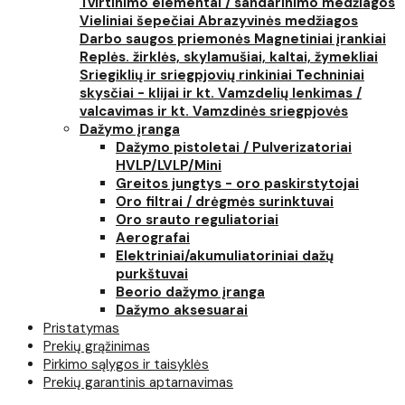
Tvirtinimo elementai / sandarinimo medžiagos
Vieliniai šepečiai
Abrazyvinės medžiagos
Darbo saugos priemonės
Magnetiniai įrankiai
Replės. žirklės, skylamušiai, kaltai, žymekliai
Sriegiklių ir sriegpjovių rinkiniai
Techniniai
skysčiai - klijai ir kt.
Vamzdelių lenkimas /
valcavimas ir kt.
Vamzdinės sriegpjovės
Dažymo įranga
Dažymo pistoletai / Pulverizatoriai
HVLP/LVLP/Mini
Greitos jungtys - oro paskirstytojai
Oro filtrai / drėgmės surinktuvai
Oro srauto reguliatoriai
Aerografai
Elektriniai/akumuliatoriniai dažų
purkštuvai
Beorio dažymo įranga
Dažymo aksesuarai
Pristatymas
Prekių grąžinimas
Pirkimo sąlygos ir taisyklės
Prekių garantinis aptarnavimas