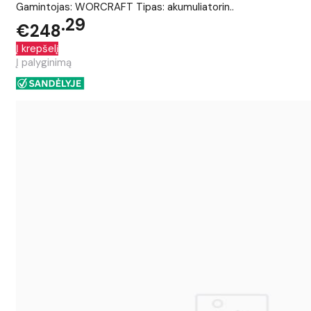
Gamintojas: WORCRAFT Tipas: akumuliatorin..
29
€248
Į krepšelį
Į palyginimą