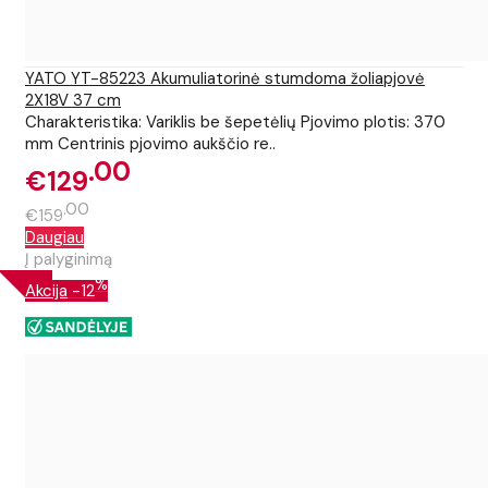
YATO YT-85223 Akumuliatorinė stumdoma žoliapjovė
2X18V 37 cm
Charakteristika: Variklis be šepetėlių Pjovimo plotis: 370
mm Centrinis pjovimo aukščio re..
00
€129
00
€159
Daugiau
Į palyginimą
%
Akcija
-12