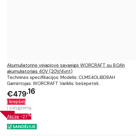
Akumuliatorinė vejapjovė savaeigė WORCRAFT su 8.0Ah
akumuliatoriais 40V (20V/4vnt)
Techninės specifikacijos: Modelis: CLMS40LiBD8AH
Gamintojas: WORCRAFT Variklis: bešepetėli..
16
€479
Į krepšelį
Į palyginimą
%
Akcija
-27