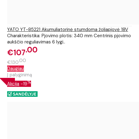
YATO YT-85221 Akumuliatorinė stumdoma žoliapjovė 18V
Charakteristika: Pjovimo plotis: 340 mm Centrinis pjovimo
aukščio reguliavimas 6 lygi..
00
€107
00
€130
Daugiau
Į palyginimą
%
Akcija
-19