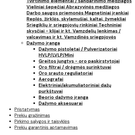
Tvirtinimo elementai / sandarinimo medžiagos
Vieliniai šepečiai
Abrazyvinės medžiagos
Darbo saugos priemonės
Magnetiniai įrankiai
Replės. žirklės, skylamušiai, kaltai, žymekliai
Sriegiklių ir sriegpjovių rinkiniai
Techniniai
skysčiai - klijai ir kt.
Vamzdelių lenkimas /
valcavimas ir kt.
Vamzdinės sriegpjovės
Dažymo įranga
Dažymo pistoletai / Pulverizatoriai
HVLP/LVLP/Mini
Greitos jungtys - oro paskirstytojai
Oro filtrai / drėgmės surinktuvai
Oro srauto reguliatoriai
Aerografai
Elektriniai/akumuliatoriniai dažų
purkštuvai
Beorio dažymo įranga
Dažymo aksesuarai
Pristatymas
Prekių grąžinimas
Pirkimo sąlygos ir taisyklės
Prekių garantinis aptarnavimas