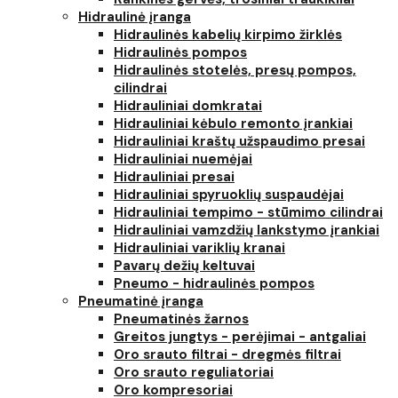
Hidraulinė įranga
Hidraulinės kabelių kirpimo žirklės
Hidraulinės pompos
Hidraulinės stotelės, presų pompos,
cilindrai
Hidrauliniai domkratai
Hidrauliniai kėbulo remonto įrankiai
Hidrauliniai kraštų užspaudimo presai
Hidrauliniai nuemėjai
Hidrauliniai presai
Hidrauliniai spyruoklių suspaudėjai
Hidrauliniai tempimo - stūmimo cilindrai
Hidrauliniai vamzdžių lankstymo įrankiai
Hidrauliniai variklių kranai
Pavarų dežių keltuvai
Pneumo - hidraulinės pompos
Pneumatinė įranga
Pneumatinės žarnos
Greitos jungtys - perėjimai - antgaliai
Oro srauto filtrai - dregmės filtrai
Oro srauto reguliatoriai
Oro kompresoriai