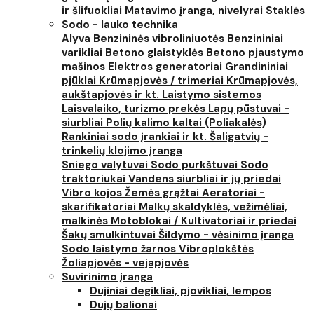
ir šlifuokliai
Matavimo įranga, nivelyrai
Staklės
Sodo - lauko technika
Alyva
Benzininės vibroliniuotės
Benzininiai
varikliai
Betono glaistyklės
Betono pjaustymo
mašinos
Elektros generatoriai
Grandininiai
pjūklai
Krūmapjovės / trimeriai
Krūmapjovės,
aukštapjovės ir kt.
Laistymo sistemos
Laisvalaiko, turizmo prekės
Lapų pūstuvai -
siurbliai
Polių kalimo kaltai (Poliakalės)
Rankiniai sodo įrankiai ir kt.
Šaligatvių -
trinkelių klojimo įranga
Sniego valytuvai
Sodo purkštuvai
Sodo
traktoriukai
Vandens siurbliai ir jų priedai
Vibro kojos
Žemės grąžtai
Aeratoriai -
skarifikatoriai
Malkų skaldyklės, vežimėliai,
malkinės
Motoblokai / Kultivatoriai ir priedai
Šakų smulkintuvai
Šildymo - vėsinimo įranga
Sodo laistymo žarnos
Vibroplokštės
Žoliapjovės - vejapjovės
Suvirinimo įranga
Dujiniai degikliai, pjovikliai, lempos
Dujų balionai