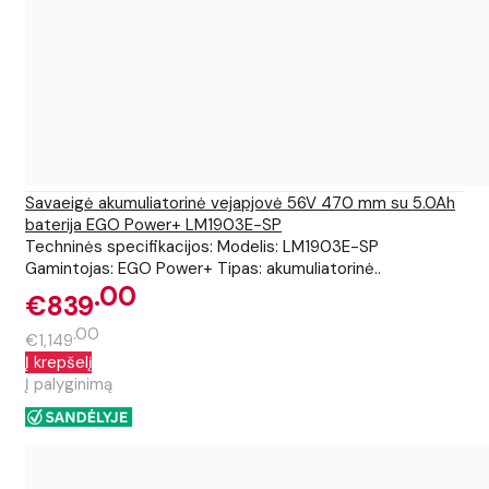
Savaeigė akumuliatorinė vejapjovė 56V 470 mm su 5.0Ah
baterija EGO Power+ LM1903E-SP
Techninės specifikacijos: Modelis: LM1903E-SP
Gamintojas: EGO Power+ Tipas: akumuliatorinė..
00
€839
00
€1,149
Į krepšelį
Į palyginimą