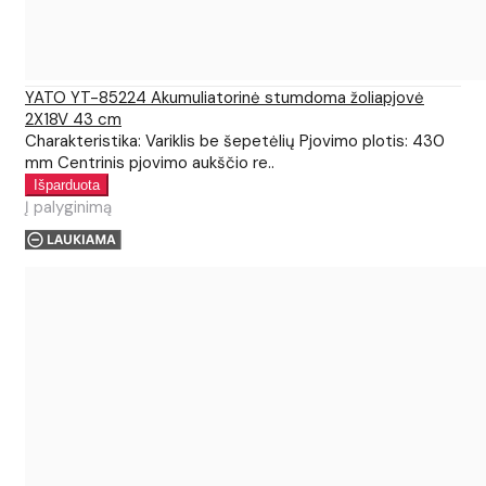
YATO YT-85224 Akumuliatorinė stumdoma žoliapjovė
2X18V 43 cm
Charakteristika: Variklis be šepetėlių Pjovimo plotis: 430
mm Centrinis pjovimo aukščio re..
Į palyginimą