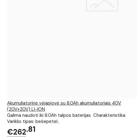
Akumuliatorinė vėjapjovė su 8.0Ah akumuliatoriais 40V
(20V+20V) LI-ION
Galima naudoti iki 8.0Ah talpos baterijas Charakteristika:
Variklio tipas: bešepetėl..
81
€262