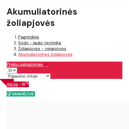
Akumuliatorinės
žoliapjovės
Pagrindinis
Sodo - lauko technika
Žoliapjovės - vejapjovės
Akumuliatorinės žoliapjovės
Prekių palyginimas
(0)
%
Akcija
-18