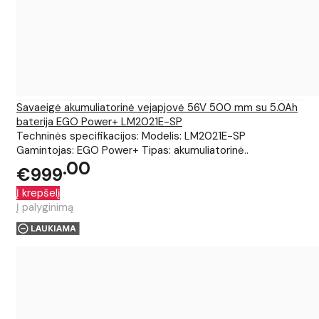
Savaeigė akumuliatorinė vejapjovė 56V 500 mm su 5.0Ah
baterija EGO Power+ LM2021E-SP
Techninės specifikacijos: Modelis: LM2021E-SP
Gamintojas: EGO Power+ Tipas: akumuliatorinė..
00
€999
Į krepšelį
Į palyginimą