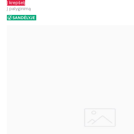
Į krepšelį
Į palyginimą