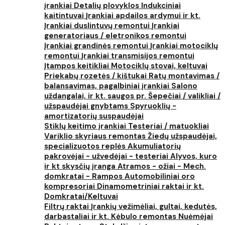
įrankiai
Detalių plovyklos
Indukciniai
kaitintuvai
Įrankiai apdailos ardymui ir kt.
Įrankiai duslintuvų remontui
Įrankiai
generatoriaus / eletronikos remontui
Įrankiai grandinės remontui
Įrankiai motociklų
remontui
Įrankiai transmisijos remontui
Įtampos keitikliai
Motociklų stovai, keltuvai
Priekabų rozetės / kištukai
Ratų montavimas /
balansavimas, pagalbiniai įrankiai
Salono
uždangalai, ir kt. saugos pr.
Šepečiai / valikliai /
užspaudėjai gnybtams
Spyruoklių -
amortizatorių suspaudėjai
Stiklų keitimo įrankiai
Testeriai / matuokliai
Variklio skyriaus remontas
Žiedų užspaudėjai,
specializuotos replės
Akumuliatorių
pakrovėjai - užvedėjai - testeriai
Alyvos, kuro
ir kt skysčių įranga
Atramos - ožiai - Mech.
domkratai - Rampos
Automobiliniai oro
kompresoriai
Dinamometriniai raktai ir kt.
Domkratai/Keltuvai
Filtrų raktai
Įrankių vežimėliai, gultai, kedutės,
darbastaliai ir kt.
Kėbulo remontas
Nuėmėjai