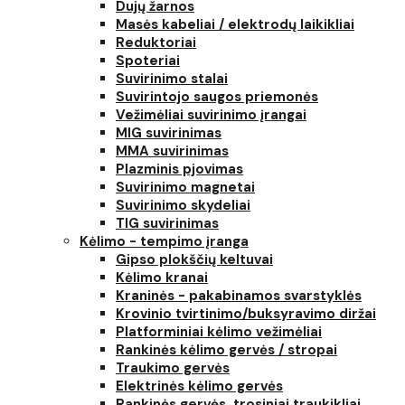
Dujų žarnos
Masės kabeliai / elektrodų laikikliai
Reduktoriai
Spoteriai
Suvirinimo stalai
Suvirintojo saugos priemonės
Vežimėliai suvirinimo įrangai
MIG suvirinimas
MMA suvirinimas
Plazminis pjovimas
Suvirinimo magnetai
Suvirinimo skydeliai
TIG suvirinimas
Kėlimo - tempimo įranga
Gipso plokščių keltuvai
Kėlimo kranai
Kraninės - pakabinamos svarstyklės
Krovinio tvirtinimo/buksyravimo diržai
Platforminiai kėlimo vežimėliai
Rankinės kėlimo gervės / stropai
Traukimo gervės
Elektrinės kėlimo gervės
Rankinės gervės, trosiniai traukikliai