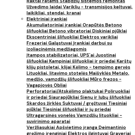
Raktai ratams
Stabdžių sistemos remontas
Užvedimo laidai
Variklių - transmisijos keltuvai,
laikikliai, stendai, kranai
Elektriniai įrankiai
Akumuliatoriniai įrankiai
Orapūtės
Betono
šlifuokliai
Betono vibratoriai
Diskiniai pjūklai
Ekscentriniai šlifuokliai
Elektros varikliai
Frezeriai
Galąstuvai
Įrankiai darbui su
izoliacinėmis medžiagomis
Įtampos stabilizatoriai, UPS`ai
Juostinai
šlifuokliai
Kampiniai šlifuokliai ir priedai
Karštų
klijų pistoletai, klijai
Kėlimo - tempimo gervės
Lituokliai, litavimo stotelės
Maišyklės
Metalo,
medžio, vamzdžių šlifuokliai
Mūro frezos -
Vagapjovės
Obliai
Perforatoriai/Atskėlimo plaktukai
Poliruokliai
ir priedai
Siaurapjūkliai
Sienų ir lubų šlifuokliai
Skardos žirklės
Suktuvai / gręžtuvai
Tiesiniai
pjūklai
Tiesiniai šlifuokliai ir jų priedai
Ultragarsinės vonelės
Vamzdžių lituokliai -
suvirinimo aparatai
Veržliasukiai
Apšvietimo įranga
Deimantinio
gręžimo įrenginiai
Elektros ilgintuvai
Graveriai