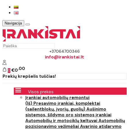
Navigacija
+37064700346
info@irankistai.lt
00
€0
0
Prekių krepšelis tuščias!
Visos prekės
Įrankiai automobilių remontui
(Iš) Presavimo įrankiai, komplektai
(sailentblokų, įvorių, guolių)
Aušinimo
sistemos, šildymo oro sistemos įrankiai
Automobilių ir motociklų keltuvai
Automobilių
pozicionavimo vežimėliai
Avarinio atidarymo