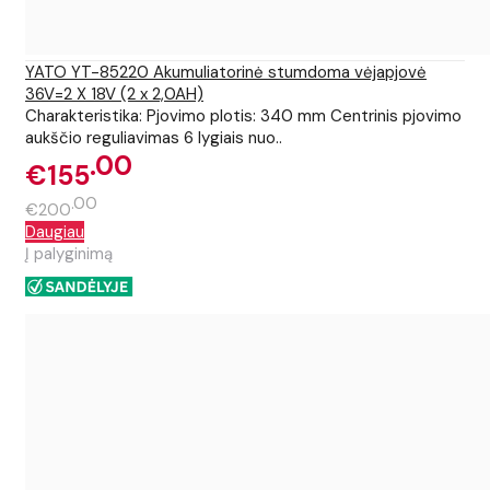
YATO YT-85220 Akumuliatorinė stumdoma vėjapjovė
36V=2 X 18V (2 x 2,0AH)
Charakteristika: Pjovimo plotis: 340 mm Centrinis pjovimo
aukščio reguliavimas 6 lygiais nuo..
00
€155
00
€200
Daugiau
Į palyginimą