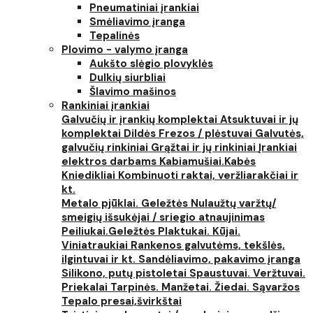
Pneumatiniai įrankiai
Smėliavimo įranga
Tepalinės
Plovimo - valymo įranga
Aukšto slėgio plovyklės
Dulkių siurbliai
Šlavimo mašinos
Rankiniai įrankiai
Galvučių ir įrankių komplektai
Atsuktuvai ir jų
komplektai
Dildės
Frezos / plėstuvai
Galvutės,
galvučių rinkiniai
Grąžtai ir jų rinkiniai
Įrankiai
elektros darbams
Kabiamušiai.Kabės
Kniedikliai
Kombinuoti raktai, veržliarakčiai ir
kt.
Metalo pjūklai. Geležtės
Nulaužtų varžtų/
smeigių išsukėjai / sriegio atnaujinimas
Peiliukai.Geležtės
Plaktukai. Kūjai.
Viniatraukiai
Rankenos galvutėms, tekšlės,
ilgintuvai ir kt.
Sandėliavimo, pakavimo įranga
Silikono, putų pistoletai
Spaustuvai. Veržtuvai.
Priekalai
Tarpinės. Manžetai. Žiedai. Sąvaržos
Tepalo presai,švirkštai