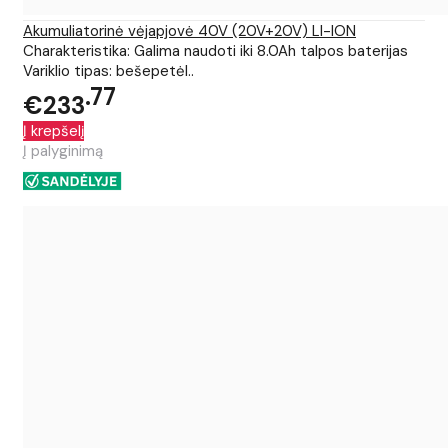
Akumuliatorinė vėjapjovė 40V (20V+20V) LI-ION
Charakteristika: Galima naudoti iki 8.0Ah talpos baterijas
Variklio tipas: bešepetėl..
77
€233
Į krepšelį
Į palyginimą