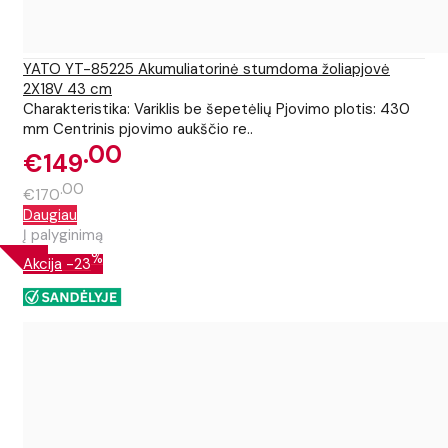
YATO YT-85225 Akumuliatorinė stumdoma žoliapjovė
2X18V 43 cm
Charakteristika: Variklis be šepetėlių Pjovimo plotis: 430
mm Centrinis pjovimo aukščio re..
00
€149
00
€170
Daugiau
Į palyginimą
%
Akcija
-23