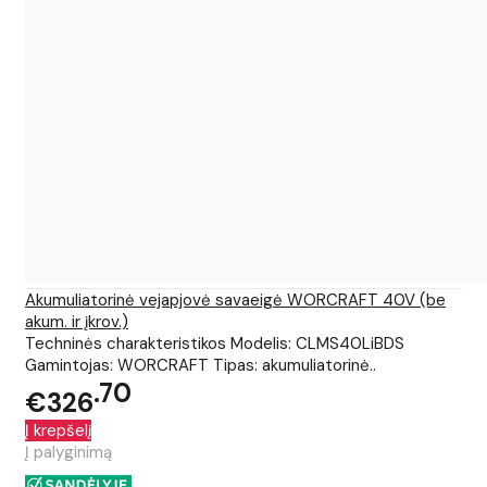
Akumuliatorinė vejapjovė savaeigė WORCRAFT 40V (be
akum. ir įkrov.)
Techninės charakteristikos Modelis: CLMS40LiBDS
Gamintojas: WORCRAFT Tipas: akumuliatorinė..
70
€326
Į krepšelį
Į palyginimą