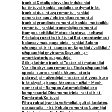
įrankiai
Detalių plovyklos
Indukciniai
kaitintuvai
Įrankiai apdailos ardymui ir kt.
Įrankiai duslintuvų remontui
Įrankiai
generatoriaus / eletronikos remontui
Įrankiai grandinės remontui
Įrankiai motociklų
remontui
Įrankiai transmisijos remontui
Įtampos keitikliai
Motociklų stovai, keltuvai
Priekabų rozetės / kištukai
Ratų montavimas /
balansavimas, pagalbiniai įrankiai
Salono
uždangalai, ir kt. saugos pr.
Šepečiai / valikliai /
užspaudėjai gnybtams
Spyruoklių -
amortizatorių suspaudėjai
Stiklų keitimo įrankiai
Testeriai / matuokliai
Variklio skyriaus remontas
Žiedų užspaudėjai,
specializuotos replės
Akumuliatorių
pakrovėjai - užvedėjai - testeriai
Alyvos, kuro
ir kt skysčių įranga
Atramos - ožiai - Mech.
domkratai - Rampos
Automobiliniai oro
kompresoriai
Dinamometriniai raktai ir kt.
Domkratai/Keltuvai
Filtrų raktai
Įrankių vežimėliai, gultai, kedutės,
darbastaliai ir kt.
Kėbulo remontas
Nuėmėjai