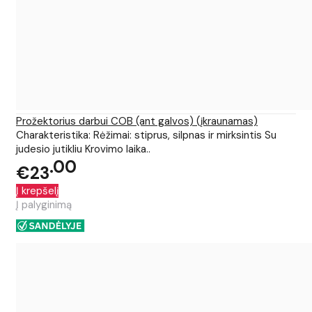
Prožektorius darbui COB (ant galvos) (įkraunamas)
Charakteristika: Rėžimai: stiprus, silpnas ir mirksintis Su
judesio jutikliu Krovimo laika..
00
€23
Į krepšelį
Į palyginimą