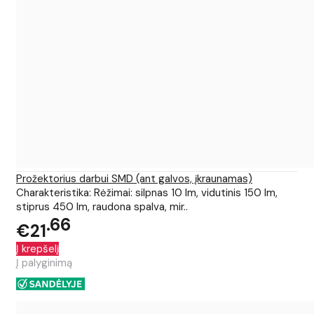
Prožektorius darbui SMD (ant galvos, įkraunamas)
Charakteristika: Rėžimai: silpnas 10 lm, vidutinis 150 lm,
stiprus 450 lm, raudona spalva, mir..
66
€21
Į krepšelį
Į palyginimą