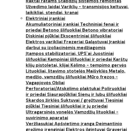
Raktai ratams
Stabdžių sistemos remontas
Užvedimo laidai
Variklių - transmisijos keltuvai,
laikikliai, stendai, kranai
Elektriniai įrankiai
Akumuliatoriniai įrankiai
Techniniai fenai ir
priedai
Betono šlifuokliai
Betono vibratoriai
Diskiniai pjūklai
Ekscentriniai šlifuokliai
Elektros varikliai
Frezeriai
Galąstuvai
Įrankiai
darbui su izoliacinėmis medžiagomis
Įtampos stabilizatoriai, UPS`ai
Juostiniai
šlifuokliai
Kampiniai šlifuokliai ir priedai
Karštų
klijų pistoletai, klijai
Kėlimo - tempimo gervės
Lituokliai, litavimo stotelės
Maišyklės
Metalo,
medžio, vamzdžių šlifuokliai
Mūro frezos -
Vagapjovės
Obliai
Perforatoriai/Atskėlimo plaktukai
Poliruokliai
ir priedai
Siaurapjūkliai
Sienų ir lubų šlifuokliai
Skardos žirklės
Suktuvai / gręžtuvai
Tiesiniai
pjūklai
Tiesiniai šlifuokliai ir jų priedai
Ultragarsinės vonelės
Vamzdžių lituokliai -
suvirinimo aparatai
Veržliasukiai
Apšvietimo įranga
Deimantinio
gręžimo įrenginiai
Elektros ilgintuvai
Graveriai