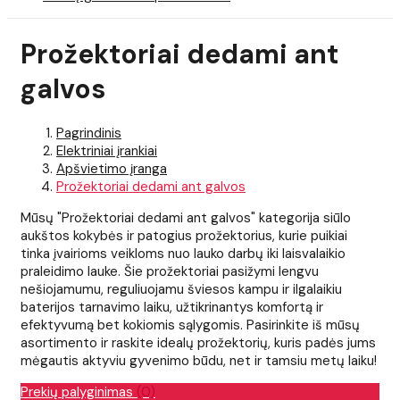
Prožektoriai dedami ant
galvos
Pagrindinis
Elektriniai įrankiai
Apšvietimo įranga
Prožektoriai dedami ant galvos
Mūsų "Prožektoriai dedami ant galvos" kategorija siūlo
aukštos kokybės ir patogius prožektorius, kurie puikiai
tinka įvairioms veikloms nuo lauko darbų iki laisvalaikio
praleidimo lauke. Šie prožektoriai pasižymi lengvu
nešiojamumu, reguliuojamu šviesos kampu ir ilgalaikiu
baterijos tarnavimo laiku, užtikrinantys komfortą ir
efektyvumą bet kokiomis sąlygomis. Pasirinkite iš mūsų
asortimento ir raskite idealų prožektorių, kuris padės jums
mėgautis aktyviu gyvenimo būdu, net ir tamsiu metų laiku!
Prekių palyginimas
(0)