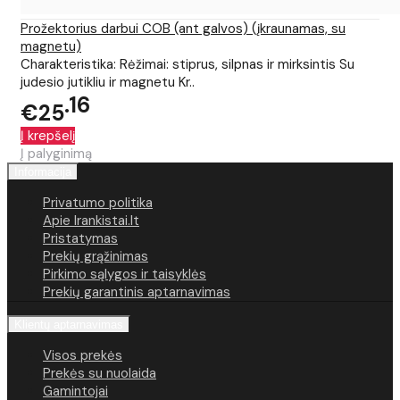
Prožektorius darbui COB (ant galvos) (įkraunamas, su
magnetu)
Charakteristika: Rėžimai: stiprus, silpnas ir mirksintis Su
judesio jutikliu ir magnetu Kr..
16
€25
Į krepšelį
Į palyginimą
Informacija
Privatumo politika
Apie Irankistai.lt
Pristatymas
Prekių grąžinimas
Pirkimo sąlygos ir taisyklės
Prekių garantinis aptarnavimas
Klientų aptarnavimas
Visos prekės
Prekės su nuolaida
Gamintojai