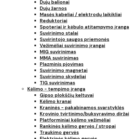
Dujų balionai
Dujų žarnos
Masės kabeliai / elektrodų laikikliai
Reduktoriai
Spoteriai ir kėbulo atitampymo įranga
Suvirinimo stalai
Suvirintojo saugos priemonės
Vežimėliai suvirinimo įrangai
MIG suvirinimas
MMA suvirinimas
Plazminis pjovimas
Suvirinimo magnetai
Suvirinimo skydeliai
TIG suvirinimas
Kėlimo - tempimo įranga
Gipso plokščių keltuvai
Kėlimo kranai
Kraninės - pakabinamos svarstyklės
Krovinio tvirtinimo/buksyravimo diržai
Platforminiai kėlimo vežimėliai
Rankinės kėlimo gervės / stropai
Traukimo gervės
Elektrinės kėlimo gervės