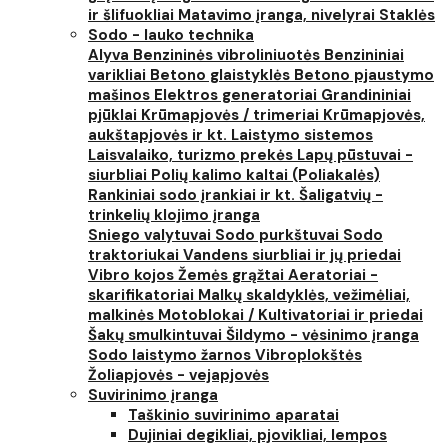
ir šlifuokliai
Matavimo įranga, nivelyrai
Staklės
Sodo - lauko technika
Alyva
Benzininės vibroliniuotės
Benzininiai
varikliai
Betono glaistyklės
Betono pjaustymo
mašinos
Elektros generatoriai
Grandininiai
pjūklai
Krūmapjovės / trimeriai
Krūmapjovės,
aukštapjovės ir kt.
Laistymo sistemos
Laisvalaiko, turizmo prekės
Lapų pūstuvai -
siurbliai
Polių kalimo kaltai (Poliakalės)
Rankiniai sodo įrankiai ir kt.
Šaligatvių -
trinkelių klojimo įranga
Sniego valytuvai
Sodo purkštuvai
Sodo
traktoriukai
Vandens siurbliai ir jų priedai
Vibro kojos
Žemės grąžtai
Aeratoriai -
skarifikatoriai
Malkų skaldyklės, vežimėliai,
malkinės
Motoblokai / Kultivatoriai ir priedai
Šakų smulkintuvai
Šildymo - vėsinimo įranga
Sodo laistymo žarnos
Vibroplokštės
Žoliapjovės - vejapjovės
Suvirinimo įranga
Taškinio suvirinimo aparatai
Dujiniai degikliai, pjovikliai, lempos