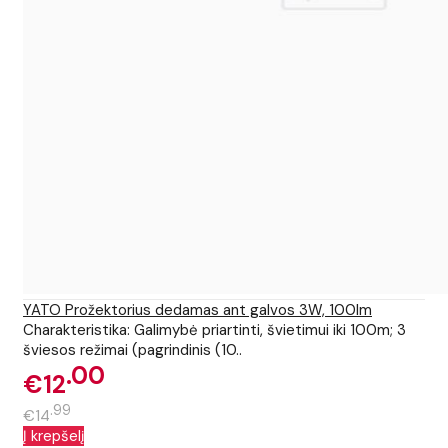
YATO Prožektorius dedamas ant galvos 3W, 100lm
Charakteristika: Galimybė priartinti, švietimui iki 100m; 3
šviesos režimai (pagrindinis (10..
00
€12
99
€14
Į krepšelį