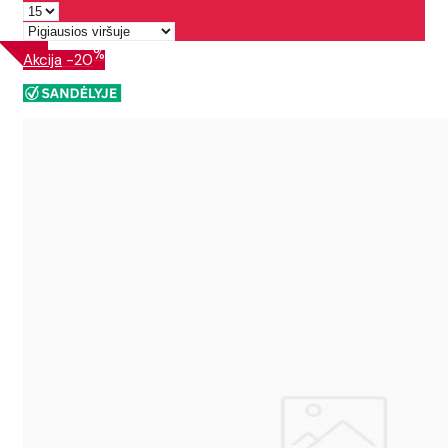
%
Akcija
-20