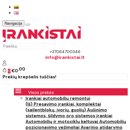
Navigacija
+37064700346
info@irankistai.lt
00
€0
0
Prekių krepšelis tuščias!
Visos prekės
Įrankiai automobilių remontui
(Iš) Presavimo įrankiai, komplektai
(sailentblokų, įvorių, guolių)
Aušinimo
sistemos, šildymo oro sistemos įrankiai
Automobilių ir motociklų keltuvai
Automobilių
pozicionavimo vežimėliai
Avarinio atidarymo