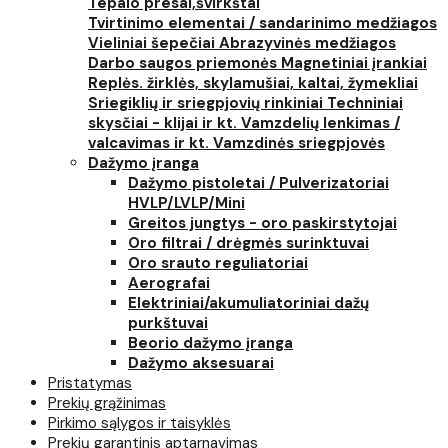
Tepalo presai,švirkštai
Tvirtinimo elementai / sandarinimo medžiagos
Vieliniai šepečiai
Abrazyvinės medžiagos
Darbo saugos priemonės
Magnetiniai įrankiai
Replės. žirklės, skylamušiai, kaltai, žymekliai
Sriegiklių ir sriegpjovių rinkiniai
Techniniai
skysčiai - klijai ir kt.
Vamzdelių lenkimas /
valcavimas ir kt.
Vamzdinės sriegpjovės
Dažymo įranga
Dažymo pistoletai / Pulverizatoriai
HVLP/LVLP/Mini
Greitos jungtys - oro paskirstytojai
Oro filtrai / drėgmės surinktuvai
Oro srauto reguliatoriai
Aerografai
Elektriniai/akumuliatoriniai dažų
purkštuvai
Beorio dažymo įranga
Dažymo aksesuarai
Pristatymas
Prekių grąžinimas
Pirkimo sąlygos ir taisyklės
Prekių garantinis aptarnavimas