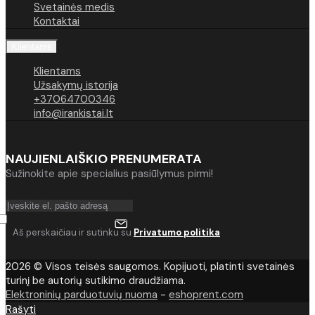
Svetainės medis
Kontaktai
Klientams
Klientams
Užsakymų istorija
+37064700346
info@irankistai.lt
NAUJIENLAIŠKIO PRENUMERATA
Sužinokite apie specialius pasiūlymus pirmi!
Aš perskaičiau ir sutinku su
Privatumo politika
2026 © Visos teisės saugomos. Kopijuoti, platinti svetainės
turinį be autorių sutikimo draudžiama.
Elektroninių parduotuvių nuoma
-
eshoprent.com
Rašyti