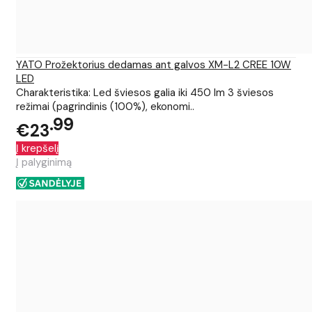
YATO Prožektorius dedamas ant galvos XM-L2 CREE 10W
LED
Charakteristika: Led šviesos galia iki 450 lm 3 šviesos
režimai (pagrindinis (100%), ekonomi..
99
€23
Į krepšelį
Į palyginimą