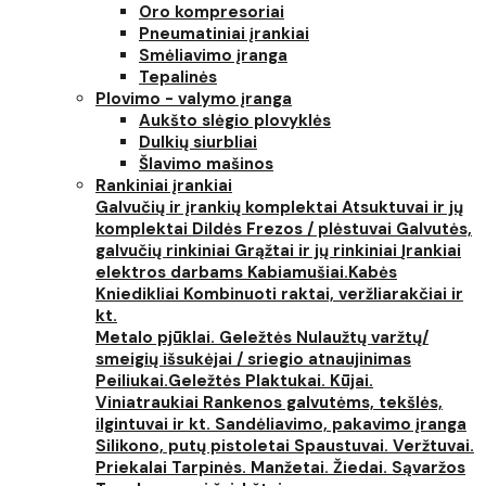
Oro kompresoriai
Pneumatiniai įrankiai
Smėliavimo įranga
Tepalinės
Plovimo - valymo įranga
Aukšto slėgio plovyklės
Dulkių siurbliai
Šlavimo mašinos
Rankiniai įrankiai
Galvučių ir įrankių komplektai
Atsuktuvai ir jų
komplektai
Dildės
Frezos / plėstuvai
Galvutės,
galvučių rinkiniai
Grąžtai ir jų rinkiniai
Įrankiai
elektros darbams
Kabiamušiai.Kabės
Kniedikliai
Kombinuoti raktai, veržliarakčiai ir
kt.
Metalo pjūklai. Geležtės
Nulaužtų varžtų/
smeigių išsukėjai / sriegio atnaujinimas
Peiliukai.Geležtės
Plaktukai. Kūjai.
Viniatraukiai
Rankenos galvutėms, tekšlės,
ilgintuvai ir kt.
Sandėliavimo, pakavimo įranga
Silikono, putų pistoletai
Spaustuvai. Veržtuvai.
Priekalai
Tarpinės. Manžetai. Žiedai. Sąvaržos