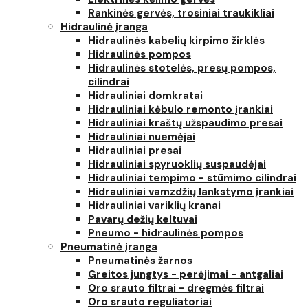
Rankinės gervės, trosiniai traukikliai
Hidraulinė įranga
Hidraulinės kabelių kirpimo žirklės
Hidraulinės pompos
Hidraulinės stotelės, presų pompos,
cilindrai
Hidrauliniai domkratai
Hidrauliniai kėbulo remonto įrankiai
Hidrauliniai kraštų užspaudimo presai
Hidrauliniai nuemėjai
Hidrauliniai presai
Hidrauliniai spyruoklių suspaudėjai
Hidrauliniai tempimo - stūmimo cilindrai
Hidrauliniai vamzdžių lankstymo įrankiai
Hidrauliniai variklių kranai
Pavarų dežių keltuvai
Pneumo - hidraulinės pompos
Pneumatinė įranga
Pneumatinės žarnos
Greitos jungtys - perėjimai - antgaliai
Oro srauto filtrai - dregmės filtrai
Oro srauto reguliatoriai