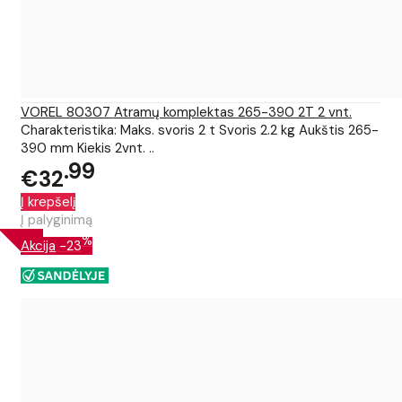
VOREL 80307 Atramų komplektas 265-390 2T 2 vnt.
Charakteristika: Maks. svoris 2 t Svoris 2.2 kg Aukštis 265-
390 mm Kiekis 2vnt. ..
99
€32
Į krepšelį
Į palyginimą
%
Akcija
-23