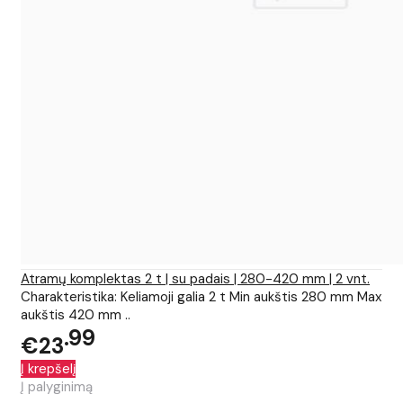
Atramų komplektas 2 t | su padais | 280-420 mm | 2 vnt.
Charakteristika: Keliamoji galia 2 t Min aukštis 280 mm Max
aukštis 420 mm ..
99
€23
Į krepšelį
Į palyginimą