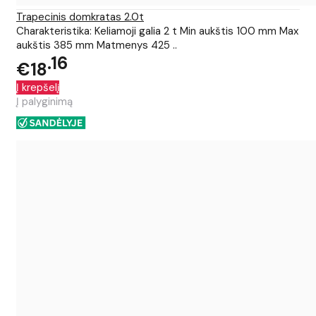
Trapecinis domkratas 2.0t
Charakteristika: Keliamoji galia 2 t Min aukštis 100 mm Max
aukštis 385 mm Matmenys 425 ..
16
€18
Į krepšelį
Į palyginimą