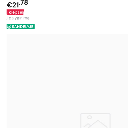
78
€21
Į krepšelį
Į palyginimą