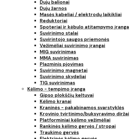
Dujų balionai
Dujų žarnos
Masės kabeliai / elektrodų laikikliai
Reduktoriai
Spoteriai ir kėbulo atitampymo įranga
Suvirinimo stalai
Suvirintojo saugos priemonės
Vežimėliai suvirinimo įrangai
MIG suvirinimas
MMA suvirinimas
Plazminis pjovimas
Suvirinimo magnetai
Suvirinimo skydeliai
TIG suvirinimas
Kėlimo - tempimo įranga
Gipso plokščių keltuvai
Kėlimo kranai
Kraninės - pakabinamos svarstyklės
Krovinio tvirtinimo/buksyravimo diržai
Platforminiai kėlimo vežimėliai
Rankinės kėlimo gervės / stropai
Traukimo gervės
Elektrinės kėlimo gervės