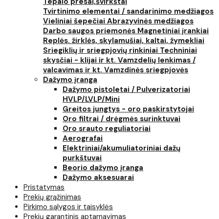
Tepalo presai,švirkštai
Tvirtinimo elementai / sandarinimo medžiagos
Vieliniai šepečiai
Abrazyvinės medžiagos
Darbo saugos priemonės
Magnetiniai įrankiai
Replės. žirklės, skylamušiai, kaltai, žymekliai
Sriegiklių ir sriegpjovių rinkiniai
Techniniai
skysčiai - klijai ir kt.
Vamzdelių lenkimas /
valcavimas ir kt.
Vamzdinės sriegpjovės
Dažymo įranga
Dažymo pistoletai / Pulverizatoriai
HVLP/LVLP/Mini
Greitos jungtys - oro paskirstytojai
Oro filtrai / drėgmės surinktuvai
Oro srauto reguliatoriai
Aerografai
Elektriniai/akumuliatoriniai dažų
purkštuvai
Beorio dažymo įranga
Dažymo aksesuarai
Pristatymas
Prekių grąžinimas
Pirkimo sąlygos ir taisyklės
Prekių garantinis aptarnavimas