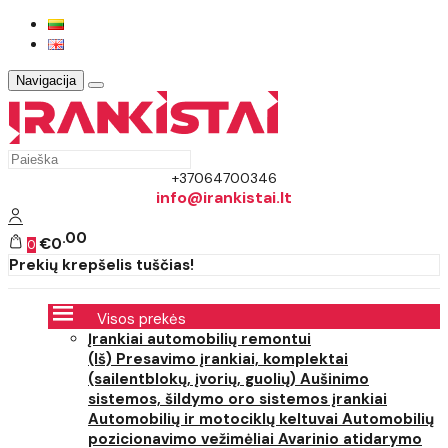
Navigacija
+37064700346
info@irankistai.lt
00
€0
0
Prekių krepšelis tuščias!
Visos prekės
Įrankiai automobilių remontui
(Iš) Presavimo įrankiai, komplektai
(sailentblokų, įvorių, guolių)
Aušinimo
sistemos, šildymo oro sistemos įrankiai
Automobilių ir motociklų keltuvai
Automobilių
pozicionavimo vežimėliai
Avarinio atidarymo