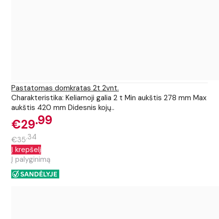
Pastatomas domkratas 2t 2vnt.
Charakteristika: Keliamoji galia 2 t Min aukštis 278 mm Max
aukštis 420 mm Didesnis kojų..
99
€29
34
€35
Į krepšelį
Į palyginimą