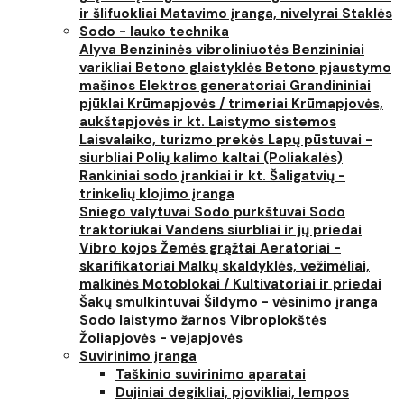
ir šlifuokliai
Matavimo įranga, nivelyrai
Staklės
Sodo - lauko technika
Alyva
Benzininės vibroliniuotės
Benzininiai
varikliai
Betono glaistyklės
Betono pjaustymo
mašinos
Elektros generatoriai
Grandininiai
pjūklai
Krūmapjovės / trimeriai
Krūmapjovės,
aukštapjovės ir kt.
Laistymo sistemos
Laisvalaiko, turizmo prekės
Lapų pūstuvai -
siurbliai
Polių kalimo kaltai (Poliakalės)
Rankiniai sodo įrankiai ir kt.
Šaligatvių -
trinkelių klojimo įranga
Sniego valytuvai
Sodo purkštuvai
Sodo
traktoriukai
Vandens siurbliai ir jų priedai
Vibro kojos
Žemės grąžtai
Aeratoriai -
skarifikatoriai
Malkų skaldyklės, vežimėliai,
malkinės
Motoblokai / Kultivatoriai ir priedai
Šakų smulkintuvai
Šildymo - vėsinimo įranga
Sodo laistymo žarnos
Vibroplokštės
Žoliapjovės - vejapjovės
Suvirinimo įranga
Taškinio suvirinimo aparatai
Dujiniai degikliai, pjovikliai, lempos