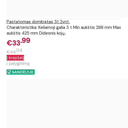
Pastatomas domkratas 3t 2vnt.
Charakteristika: Keliamoji galia 3 t Min aukštis 288 mm Max
aukštis 425 mm Didesnis kojų..
99
€33
04
€44
Į krepšelį
Į palyginimą