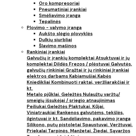
Oro kompresoriai
Pneumatiniai įrankiai
Smėliavimo įranga
Tepalinės
Plovimo - valymo įranga
Aukšto slėgio plovyklės
Dulkių siurbliai
Šlavimo mašinos
Rankiniai įrankiai
Galvučių ir įrankių komplektai
Atsuktuvai ir jų
komplektai
Dildės
Frezos / plėstuvai
Galvutės,
galvučių rinkiniai
Grąžtai ir jų rinkiniai
Įrankiai
elektros darbams
Kabiamušiai.Kabės
Kniedikliai
Kombinuoti raktai, veržliarakčiai ir
kt.
Metalo pjūklai. Geležtės
Nulaužtų varžtų/
smeigių išsukėjai / sriegio atnaujinimas
Peiliukai.Geležtės
Plaktukai. Kūjai.
Viniatraukiai
Rankenos galvutėms, tekšlės,
ilgintuvai ir kt.
Sandėliavimo, pakavimo įranga
Silikono, putų pistoletai
Spaustuvai. Veržtuvai.
Priekalai
Tarpinės. Manžetai. Žiedai. Sąvaržos