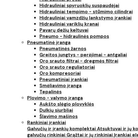
Hidrauliniai spyruoklių suspaudėjai
Hidrauliniai tempimo - stūmimo cilindrai
Hidrauliniai vamzdžių lankstymo įrankiai
Hidrauliniai variklių kranai
Pavarų dežių keltuvai
Pneumo - hidraulinės pompos
Pneumatinė įranga
Pneumatinės žarnos
Greitos jungtys - perėjimai - antgaliai
Oro srauto filtrai - dregmės filtrai
Oro srauto reguliatoriai
Oro kompresoriai
Pneumatiniai įrankiai
Smėliavimo įranga
Tepalinės
Plovimo - valymo įranga
Aukšto slėgio plovyklės
Dulkių siurbliai
Šlavimo mašinos
Rankiniai įrankiai
Galvučių ir įrankių komplektai
Atsuktuvai ir jų 
galvučių rinkiniai
Grąžtai ir jų rinkiniai
Įrankiai 