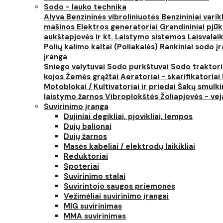
Sodo - lauko technika
Alyva
Benzininės vibroliniuotės
Benzininiai varik
mašinos
Elektros generatoriai
Grandininiai pjūk
aukštapjovės ir kt.
Laistymo sistemos
Laisvalai
Polių kalimo kaltai (Poliakalės)
Rankiniai sodo įra
įranga
Sniego valytuvai
Sodo purkštuvai
Sodo traktor
kojos
Žemės grąžtai
Aeratoriai - skarifikatoriai
Motoblokai / Kultivatoriai ir priedai
Šakų smulki
laistymo žarnos
Vibroplokštės
Žoliapjovės - ve
Suvirinimo įranga
Dujiniai degikliai, pjovikliai, lempos
Dujų balionai
Dujų žarnos
Masės kabeliai / elektrodų laikikliai
Reduktoriai
Spoteriai
Suvirinimo stalai
Suvirintojo saugos priemonės
Vežimėliai suvirinimo įrangai
MIG suvirinimas
MMA suvirinimas