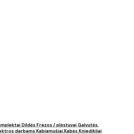
komplektai
Dildės
Frezos / plėstuvai
Galvutės,
elektros darbams
Kabiamušiai.Kabės
Kniedikliai