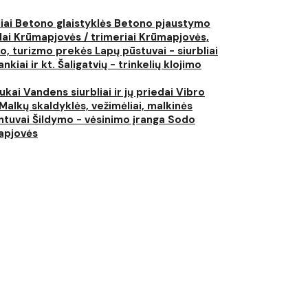
liai
Betono glaistyklės
Betono pjaustymo
lai
Krūmapjovės / trimeriai
Krūmapjovės,
ko, turizmo prekės
Lapų pūstuvai - siurbliai
nkiai ir kt.
Šaligatvių - trinkelių klojimo
iukai
Vandens siurbliai ir jų priedai
Vibro
Malkų skaldyklės, vežimėliai, malkinės
ntuvai
Šildymo - vėsinimo įranga
Sodo
japjovės