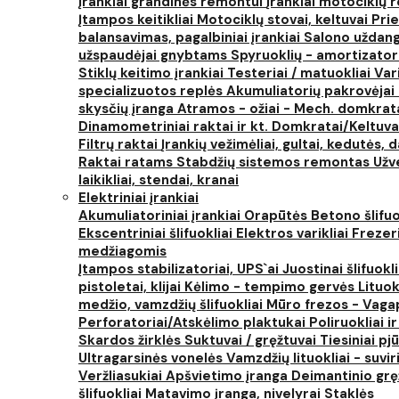
Įrankiai grandinės remontui
Įrankiai motociklų
Įtampos keitikliai
Motociklų stovai, keltuvai
Prie
balansavimas, pagalbiniai įrankiai
Salono uždanga
užspaudėjai gnybtams
Spyruoklių - amortizator
Stiklų keitimo įrankiai
Testeriai / matuokliai
Var
specializuotos replės
Akumuliatorių pakrovėjai 
skysčių įranga
Atramos - ožiai - Mech. domkra
Dinamometriniai raktai ir kt.
Domkratai/Keltuva
Filtrų raktai
Įrankių vežimėliai, gultai, kedutės, d
Raktai ratams
Stabdžių sistemos remontas
Užv
laikikliai, stendai, kranai
Elektriniai įrankiai
Akumuliatoriniai įrankiai
Orapūtės
Betono šlifuo
Ekscentriniai šlifuokliai
Elektros varikliai
Frezer
medžiagomis
Įtampos stabilizatoriai, UPS`ai
Juostinai šlifuokl
pistoletai, klijai
Kėlimo - tempimo gervės
Lituok
medžio, vamzdžių šlifuokliai
Mūro frezos - Vaga
Perforatoriai/Atskėlimo plaktukai
Poliruokliai i
Skardos žirklės
Suktuvai / gręžtuvai
Tiesiniai pj
Ultragarsinės vonelės
Vamzdžių lituokliai - suvi
Veržliasukiai
Apšvietimo įranga
Deimantinio grę
šlifuokliai
Matavimo įranga, nivelyrai
Staklės