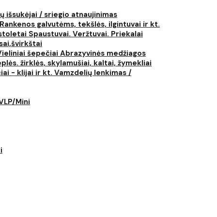
ų išsukėjai / sriegio atnaujinimas
Rankenos galvutėms, tekšlės, ilgintuvai ir kt.
istoletai
Spaustuvai. Veržtuvai. Priekalai
ai,švirkštai
Vieliniai šepečiai
Abrazyvinės medžiagos
plės. žirklės, skylamušiai, kaltai, žymekliai
i - klijai ir kt.
Vamzdelių lenkimas /
LVLP/Mini
i