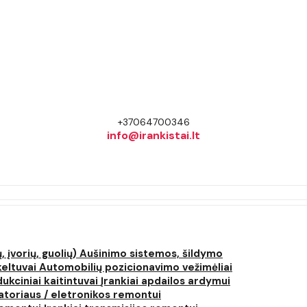
+37064700346
info@irankistai.lt
, įvorių, guolių)
Aušinimo sistemos, šildymo
keltuvai
Automobilių pozicionavimo vežimėliai
dukciniai kaitintuvai
Įrankiai apdailos ardymui
atoriaus / eletronikos remontui