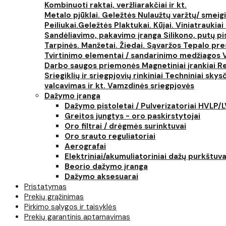
Kombinuoti raktai, veržliarakčiai ir kt.
Metalo pjūklai. Geležtės
Nulaužtų varžtų/ smeigi
Peiliukai.Geležtės
Plaktukai. Kūjai. Viniatraukiai
Sandėliavimo, pakavimo įranga
Silikono, putų p
Tarpinės. Manžetai. Žiedai. Sąvaržos
Tepalo pres
Tvirtinimo elementai / sandarinimo medžiagos
Darbo saugos priemonės
Magnetiniai įrankiai
Re
Sriegiklių ir sriegpjovių rinkiniai
Techniniai skysčia
valcavimas ir kt.
Vamzdinės sriegpjovės
Dažymo įranga
Dažymo pistoletai / Pulverizatoriai HVLP/
Greitos jungtys - oro paskirstytojai
Oro filtrai / drėgmės surinktuvai
Oro srauto reguliatoriai
Aerografai
Elektriniai/akumuliatoriniai dažų purkštuva
Beorio dažymo įranga
Dažymo aksesuarai
Pristatymas
Prekių grąžinimas
Pirkimo sąlygos ir taisyklės
Prekių garantinis aptarnavimas