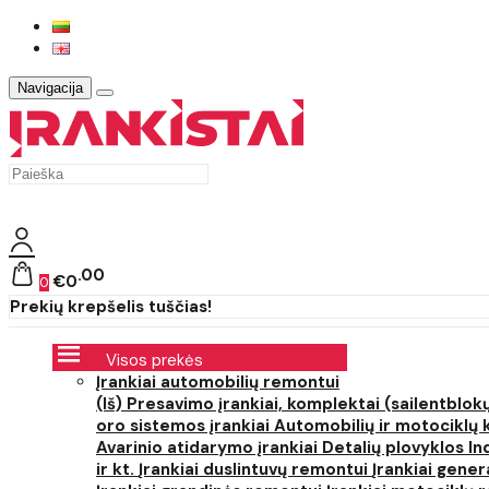
Navigacija
00
€0
0
Prekių krepšelis tuščias!
Visos prekės
Įrankiai automobilių remontui
(Iš) Presavimo įrankiai, komplektai (sailentblokų
oro sistemos įrankiai
Automobilių ir motociklų 
Avarinio atidarymo įrankiai
Detalių plovyklos
In
ir kt.
Įrankiai duslintuvų remontui
Įrankiai gener