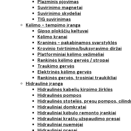
Plazminis pjovimas
Suvirinimo magnetai
Suvirinimo skydeliai
TIG suvirinimas
Kėlimo - tempimo įranga
Gipso plokščių keltuvai
Kėlimo kranai
Kraninės - pakabinamos svarstyklės
Krovinio tvirtinimo/buksyravimo diržai
Platforminiai kėlimo vežimėliai
Rankinės kėlimo gervės / stropai
Traukimo gervės
Elektrinės kėlimo gervės
Rankinės gervės, trosiniai traukikliai
Hidraulinė įranga
Hidraulinės kabelių kirpimo žirklės
Hidraulinės pompos
Hidraulinės stotelės, presų pompos, cilind
Hidrauliniai domkratai
Hidrauliniai kėbulo remonto įrankiai
Hidrauliniai kraštų užspaudimo presai
Hidrauliniai nuemėjai
Hidrauliniai presai