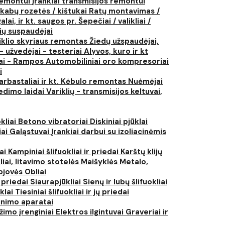
 remontui
Įrankiai transmisijos remontui
kabų rozetės / kištukai
Ratų montavimas /
lai, ir kt. saugos pr.
Šepečiai / valikliai /
ių suspaudėjai
iklio skyriaus remontas
Žiedų užspaudėjai,
- užvedėjai - testeriai
Alyvos, kuro ir kt
tai - Rampos
Automobiliniai oro kompresoriai
i
arbastaliai ir kt.
Kėbulo remontas
Nuėmėjai
edimo laidai
Variklių - transmisijos keltuvai,
kliai
Betono vibratoriai
Diskiniai pjūklai
iai
Galąstuvai
Įrankiai darbui su izoliacinėmis
iai
Kampiniai šlifuokliai ir priedai
Karštų klijų
liai, litavimo stotelės
Maišyklės
Metalo,
pjovės
Obliai
r priedai
Siaurapjūkliai
Sienų ir lubų šlifuokliai
ūklai
Tiesiniai šlifuokliai ir jų priedai
rinimo aparatai
žimo įrenginiai
Elektros ilgintuvai
Graveriai ir