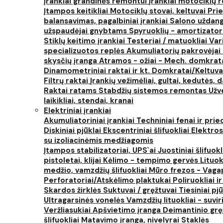
Įrankiai grandinės remontui
Įrankiai motociklų
Įtampos keitikliai
Motociklų stovai, keltuvai
Prie
balansavimas, pagalbiniai įrankiai
Salono uždanga
užspaudėjai gnybtams
Spyruoklių - amortizator
Stiklų keitimo įrankiai
Testeriai / matuokliai
Var
specializuotos replės
Akumuliatorių pakrovėjai 
skysčių įranga
Atramos - ožiai - Mech. domkra
Dinamometriniai raktai ir kt.
Domkratai/Keltuva
Filtrų raktai
Įrankių vežimėliai, gultai, kedutės, d
Raktai ratams
Stabdžių sistemos remontas
Užv
laikikliai, stendai, kranai
Elektriniai įrankiai
Akumuliatoriniai įrankiai
Techniniai fenai ir prie
Diskiniai pjūklai
Ekscentriniai šlifuokliai
Elektros
su izoliacinėmis medžiagomis
Įtampos stabilizatoriai, UPS`ai
Juostiniai šlifuokl
pistoletai, klijai
Kėlimo - tempimo gervės
Lituok
medžio, vamzdžių šlifuokliai
Mūro frezos - Vaga
Perforatoriai/Atskėlimo plaktukai
Poliruokliai i
Skardos žirklės
Suktuvai / gręžtuvai
Tiesiniai pj
Ultragarsinės vonelės
Vamzdžių lituokliai - suvi
Veržliasukiai
Apšvietimo įranga
Deimantinio grę
šlifuokliai
Matavimo įranga, nivelyrai
Staklės