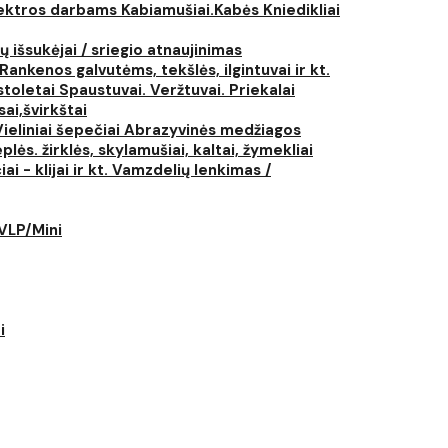
elektros darbams
Kabiamušiai.Kabės
Kniedikliai
ų išsukėjai / sriegio atnaujinimas
Rankenos galvutėms, tekšlės, ilgintuvai ir kt.
istoletai
Spaustuvai. Veržtuvai. Priekalai
ai,švirkštai
Vieliniai šepečiai
Abrazyvinės medžiagos
plės. žirklės, skylamušiai, kaltai, žymekliai
i - klijai ir kt.
Vamzdelių lenkimas /
LVLP/Mini
i