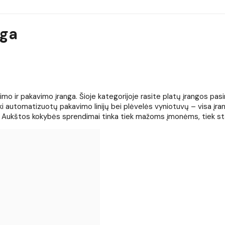
nga
 ir pakavimo įranga. Šioje kategorijoje rasite platų įrangos pasiri
iki automatizuotų pakavimo linijų bei plėvelės vyniotuvų – visa į
stiką. Aukštos kokybės sprendimai tinka tiek mažoms įmonėms, ti