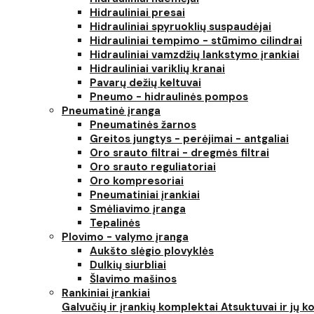
Hidrauliniai presai
Hidrauliniai spyruoklių suspaudėjai
Hidrauliniai tempimo - stūmimo cilindrai
Hidrauliniai vamzdžių lankstymo įrankiai
Hidrauliniai variklių kranai
Pavarų dežių keltuvai
Pneumo - hidraulinės pompos
Pneumatinė įranga
Pneumatinės žarnos
Greitos jungtys - perėjimai - antgaliai
Oro srauto filtrai - dregmės filtrai
Oro srauto reguliatoriai
Oro kompresoriai
Pneumatiniai įrankiai
Smėliavimo įranga
Tepalinės
Plovimo - valymo įranga
Aukšto slėgio plovyklės
Dulkių siurbliai
Šlavimo mašinos
Rankiniai įrankiai
Galvučių ir įrankių komplektai
Atsuktuvai ir jų 