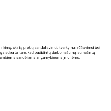
nkimą, skirtą prekių sandėliavimui, tvarkymui, rūšiavimui bei
ranga sukurta tam, kad padidintų darbo našumą, sumažintų
ek stambiems sandėliams ar gamybinėms įmonėms.