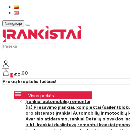
Navigacija
00
€0
0
Prekių krepšelis tuščias!
Visos prekės
Įrankiai automobilių remontui
(Iš) Presavimo įrankiai, komplektai (sailentblokų
oro sistemos įrankiai
Automobilių ir motociklų 
Avarinio atidarymo įrankiai
Detalių plovyklos
In
ir kt.
Įrankiai duslintuvų remontui
Įrankiai gener