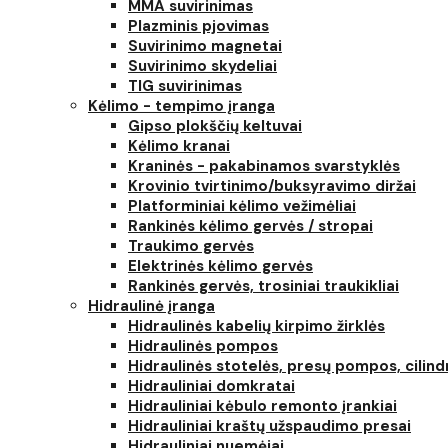
MMA suvirinimas
Plazminis pjovimas
Suvirinimo magnetai
Suvirinimo skydeliai
TIG suvirinimas
Kėlimo - tempimo įranga
Gipso plokščių keltuvai
Kėlimo kranai
Kraninės - pakabinamos svarstyklės
Krovinio tvirtinimo/buksyravimo diržai
Platforminiai kėlimo vežimėliai
Rankinės kėlimo gervės / stropai
Traukimo gervės
Elektrinės kėlimo gervės
Rankinės gervės, trosiniai traukikliai
Hidraulinė įranga
Hidraulinės kabelių kirpimo žirklės
Hidraulinės pompos
Hidraulinės stotelės, presų pompos, cilind
Hidrauliniai domkratai
Hidrauliniai kėbulo remonto įrankiai
Hidrauliniai kraštų užspaudimo presai
Hidrauliniai nuemėjai