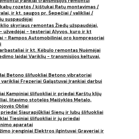
 remontui
Įrankiai transmisijos remontui
kabų rozetės / kištukai
Ratų montavimas /
lai, ir kt. saugos pr.
Šepečiai / valikliai /
ių suspaudėjai
iklio skyriaus remontas
Žiedų užspaudėjai,
- užvedėjai - testeriai
Alyvos, kuro ir kt
tai - Rampos
Automobiliniai oro kompresoriai
i
arbastaliai ir kt.
Kėbulo remontas
Nuėmėjai
edimo laidai
Variklių - transmisijos keltuvai,
dai
Betono šlifuokliai
Betono vibratoriai
 varikliai
Frezeriai
Galąstuvai
Įrankiai darbui
iai
Kampiniai šlifuokliai ir priedai
Karštų klijų
liai, litavimo stotelės
Maišyklės
Metalo,
pjovės
Obliai
r priedai
Siaurapjūkliai
Sienų ir lubų šlifuokliai
ūklai
Tiesiniai šlifuokliai ir jų priedai
rinimo aparatai
žimo įrenginiai
Elektros ilgintuvai
Graveriai ir