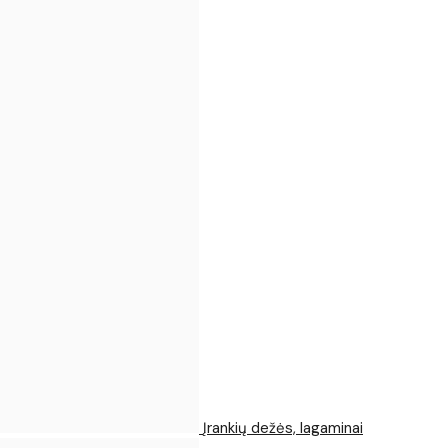
Įrankių dežės, lagaminai