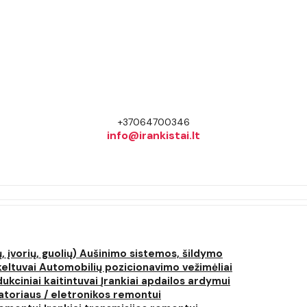
+37064700346
info@irankistai.lt
, įvorių, guolių)
Aušinimo sistemos, šildymo
keltuvai
Automobilių pozicionavimo vežimėliai
dukciniai kaitintuvai
Įrankiai apdailos ardymui
atoriaus / eletronikos remontui