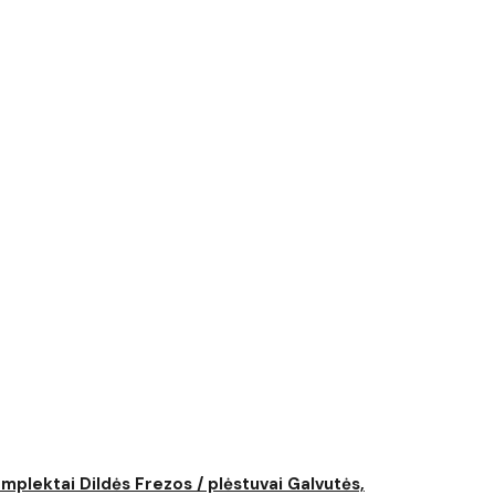
komplektai
Dildės
Frezos / plėstuvai
Galvutės,