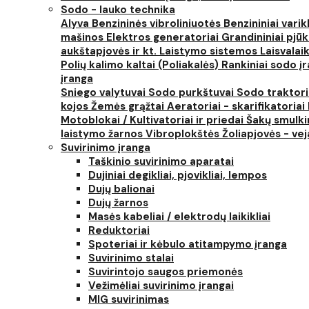
Sodo - lauko technika
Alyva
Benzininės vibroliniuotės
Benzininiai varik
mašinos
Elektros generatoriai
Grandininiai pjūk
aukštapjovės ir kt.
Laistymo sistemos
Laisvalai
Polių kalimo kaltai (Poliakalės)
Rankiniai sodo įra
įranga
Sniego valytuvai
Sodo purkštuvai
Sodo traktor
kojos
Žemės grąžtai
Aeratoriai - skarifikatoriai
Motoblokai / Kultivatoriai ir priedai
Šakų smulki
laistymo žarnos
Vibroplokštės
Žoliapjovės - ve
Suvirinimo įranga
Taškinio suvirinimo aparatai
Dujiniai degikliai, pjovikliai, lempos
Dujų balionai
Dujų žarnos
Masės kabeliai / elektrodų laikikliai
Reduktoriai
Spoteriai ir kėbulo atitampymo įranga
Suvirinimo stalai
Suvirintojo saugos priemonės
Vežimėliai suvirinimo įrangai
MIG suvirinimas