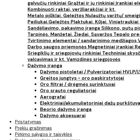
galvučių rinkiniai
Grąžtai ir jų rinkiniai
Įrankiai 
Kombinuoti raktai, veržliarakčiai ir kt.
Metalo pjūklai. Geležtės
Nulaužtų varžtų/ smeigi
Peiliukai.Geležtės
Plaktukai. Kūjai. Viniatraukiai
Sandėliavimo, pakavimo įranga
Silikono, putų p
Tarpinės. Manžetai. Žiedai. Sąvaržos
Tepalo pres
Tvirtinimo elementai / sandarinimo medžiagos
Darbo saugos priemonės
Magnetiniai įrankiai
Re
Sriegiklių ir sriegpjovių rinkiniai
Techniniai skysčia
valcavimas ir kt.
Vamzdinės sriegpjovės
Dažymo įranga
Dažymo pistoletai / Pulverizatoriai HVLP/
Greitos jungtys - oro paskirstytojai
Oro filtrai / drėgmės surinktuvai
Oro srauto reguliatoriai
Aerografai
Elektriniai/akumuliatoriniai dažų purkštuva
Beorio dažymo įranga
Dažymo aksesuarai
Pristatymas
Prekių grąžinimas
Pirkimo sąlygos ir taisyklės