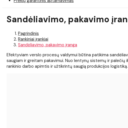
Prekių garantinis aptarnavimas
Sandėliavimo, pakavimo įra
Pagrindinis
Rankiniai įrankiai
Sandėliavimo, pakavimo įranga
Efektyviam verslo procesų valdymui būtina patikima sandėliavimo
saugiam ir greitam pakavimui. Nuo lentynų sistemų ir palečių 
rankinio darbo apimtis ir užtikrintų saugią produkcijos logi