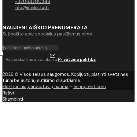
+37064700346
info@irankistai.lt
NAUJIENLAIŠKIO PRENUMERATA
Sužinokite apie specialius pasiūlymus pirmi!
Aš perskaičiau ir sutinku su
Privatumo politika
2026 © Visos teisės saugomos. Kopijuoti, platinti svetainės
turinį be autorių sutikimo draudžiama.
Elektroninių parduotuvių nuoma
-
eshoprent.com
Rašyti
Skambinti