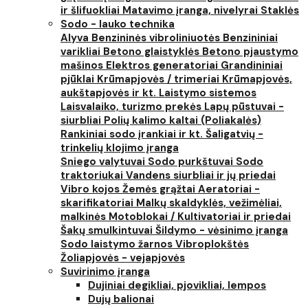
ir šlifuokliai
Matavimo įranga, nivelyrai
Staklės
Sodo - lauko technika
Alyva
Benzininės vibroliniuotės
Benzininiai
varikliai
Betono glaistyklės
Betono pjaustymo
mašinos
Elektros generatoriai
Grandininiai
pjūklai
Krūmapjovės / trimeriai
Krūmapjovės,
aukštapjovės ir kt.
Laistymo sistemos
Laisvalaiko, turizmo prekės
Lapų pūstuvai -
siurbliai
Polių kalimo kaltai (Poliakalės)
Rankiniai sodo įrankiai ir kt.
Šaligatvių -
trinkelių klojimo įranga
Sniego valytuvai
Sodo purkštuvai
Sodo
traktoriukai
Vandens siurbliai ir jų priedai
Vibro kojos
Žemės grąžtai
Aeratoriai -
skarifikatoriai
Malkų skaldyklės, vežimėliai,
malkinės
Motoblokai / Kultivatoriai ir priedai
Šakų smulkintuvai
Šildymo - vėsinimo įranga
Sodo laistymo žarnos
Vibroplokštės
Žoliapjovės - vejapjovės
Suvirinimo įranga
Dujiniai degikliai, pjovikliai, lempos
Dujų balionai