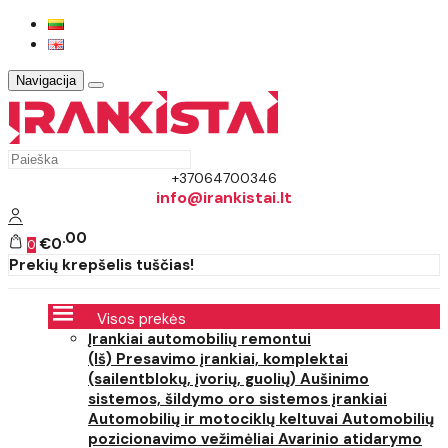
Navigacija
+37064700346
info@irankistai.lt
00
€0
0
Prekių krepšelis tuščias!
Visos prekės
Įrankiai automobilių remontui
(Iš) Presavimo įrankiai, komplektai
(sailentblokų, įvorių, guolių)
Aušinimo
sistemos, šildymo oro sistemos įrankiai
Automobilių ir motociklų keltuvai
Automobilių
pozicionavimo vežimėliai
Avarinio atidarymo