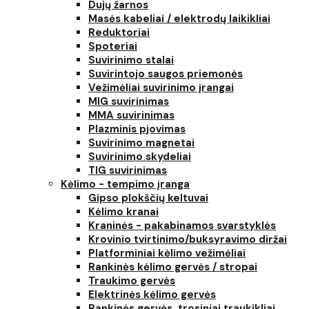
Dujų žarnos
Masės kabeliai / elektrodų laikikliai
Reduktoriai
Spoteriai
Suvirinimo stalai
Suvirintojo saugos priemonės
Vežimėliai suvirinimo įrangai
MIG suvirinimas
MMA suvirinimas
Plazminis pjovimas
Suvirinimo magnetai
Suvirinimo skydeliai
TIG suvirinimas
Kėlimo - tempimo įranga
Gipso plokščių keltuvai
Kėlimo kranai
Kraninės - pakabinamos svarstyklės
Krovinio tvirtinimo/buksyravimo diržai
Platforminiai kėlimo vežimėliai
Rankinės kėlimo gervės / stropai
Traukimo gervės
Elektrinės kėlimo gervės
Rankinės gervės, trosiniai traukikliai