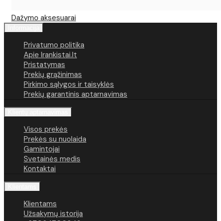
Dažymo aksesuarai
Informacija
Privatumo politika
Apie Irankistai.lt
Pristatymas
Prekių grąžinimas
Pirkimo sąlygos ir taisyklės
Prekių garantinis aptarnavimas
Klientų aptarnavimas
Visos prekės
Prekės su nuolaida
Gamintojai
Svetainės medis
Kontaktai
Klientams
Klientams
Užsakymų istorija