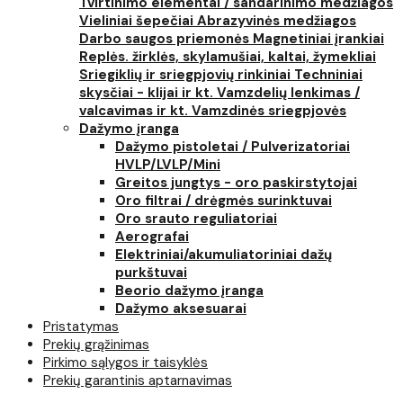
Tvirtinimo elementai / sandarinimo medžiagos
Vieliniai šepečiai
Abrazyvinės medžiagos
Darbo saugos priemonės
Magnetiniai įrankiai
Replės. žirklės, skylamušiai, kaltai, žymekliai
Sriegiklių ir sriegpjovių rinkiniai
Techniniai
skysčiai - klijai ir kt.
Vamzdelių lenkimas /
valcavimas ir kt.
Vamzdinės sriegpjovės
Dažymo įranga
Dažymo pistoletai / Pulverizatoriai
HVLP/LVLP/Mini
Greitos jungtys - oro paskirstytojai
Oro filtrai / drėgmės surinktuvai
Oro srauto reguliatoriai
Aerografai
Elektriniai/akumuliatoriniai dažų
purkštuvai
Beorio dažymo įranga
Dažymo aksesuarai
Pristatymas
Prekių grąžinimas
Pirkimo sąlygos ir taisyklės
Prekių garantinis aptarnavimas