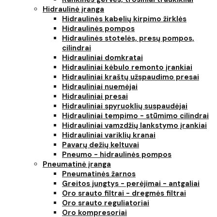
Hidraulinė įranga
Hidraulinės kabelių kirpimo žirklės
Hidraulinės pompos
Hidraulinės stotelės, presų pompos,
cilindrai
Hidrauliniai domkratai
Hidrauliniai kėbulo remonto įrankiai
Hidrauliniai kraštų užspaudimo presai
Hidrauliniai nuemėjai
Hidrauliniai presai
Hidrauliniai spyruoklių suspaudėjai
Hidrauliniai tempimo - stūmimo cilindrai
Hidrauliniai vamzdžių lankstymo įrankiai
Hidrauliniai variklių kranai
Pavarų dežių keltuvai
Pneumo - hidraulinės pompos
Pneumatinė įranga
Pneumatinės žarnos
Greitos jungtys - perėjimai - antgaliai
Oro srauto filtrai - dregmės filtrai
Oro srauto reguliatoriai
Oro kompresoriai