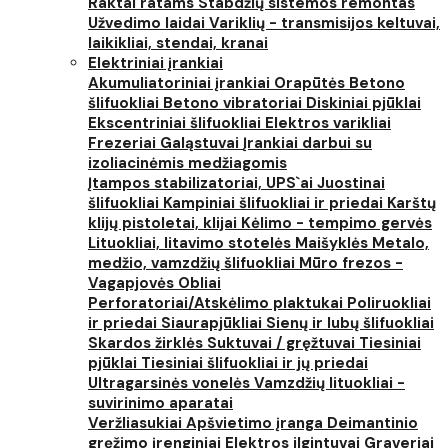
Raktai ratams
Stabdžių sistemos remontas
Užvedimo laidai
Variklių - transmisijos keltuvai,
laikikliai, stendai, kranai
Elektriniai įrankiai
Akumuliatoriniai įrankiai
Orapūtės
Betono
šlifuokliai
Betono vibratoriai
Diskiniai pjūklai
Ekscentriniai šlifuokliai
Elektros varikliai
Frezeriai
Galąstuvai
Įrankiai darbui su
izoliacinėmis medžiagomis
Įtampos stabilizatoriai, UPS`ai
Juostinai
šlifuokliai
Kampiniai šlifuokliai ir priedai
Karštų
klijų pistoletai, klijai
Kėlimo - tempimo gervės
Lituokliai, litavimo stotelės
Maišyklės
Metalo,
medžio, vamzdžių šlifuokliai
Mūro frezos -
Vagapjovės
Obliai
Perforatoriai/Atskėlimo plaktukai
Poliruokliai
ir priedai
Siaurapjūkliai
Sienų ir lubų šlifuokliai
Skardos žirklės
Suktuvai / gręžtuvai
Tiesiniai
pjūklai
Tiesiniai šlifuokliai ir jų priedai
Ultragarsinės vonelės
Vamzdžių lituokliai -
suvirinimo aparatai
Veržliasukiai
Apšvietimo įranga
Deimantinio
gręžimo įrenginiai
Elektros ilgintuvai
Graveriai