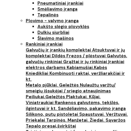
Pneumatiniai įrankiai
Smėliavimo įranga
Tepalinės
Plovimo - valymo įranga
Aukšto slėgio plovyklės
Dulkių siurbliai
Šlavimo mašinos
Rankiniai įrankiai
Galvučių ir įrankių komplektai
Atsuktuvai ir jų
komplektai
Dildės
Frezos / plėstuvai
Galvutės,
galvučių rinkiniai
Grąžtai ir jų rinkiniai
Įrankiai
elektros darbams
Kabiamušiai.Kabės
Kniedikliai
Kombinuoti raktai, veržliarakčiai ir
kt.
Metalo pjūklai. Geležtės
Nulaužtų varžtų/
smeigių išsukėjai / sriegio atnaujinimas
Peiliukai.Geležtės
Plaktukai. Kūjai.
Viniatraukiai
Rankenos galvutėms, tekšlės,
ilgintuvai ir kt.
Sandėliavimo, pakavimo įranga
Silikono, putų pistoletai
Spaustuvai. Veržtuvai.
Priekalai
Tarpinės. Manžetai. Žiedai. Sąvaržos
Tepalo presai,švirkštai