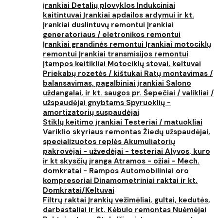
įrankiai
Detalių plovyklos
Indukciniai
kaitintuvai
Įrankiai apdailos ardymui ir kt.
Įrankiai duslintuvų remontui
Įrankiai
generatoriaus / eletronikos remontui
Įrankiai grandinės remontui
Įrankiai motociklų
remontui
Įrankiai transmisijos remontui
Įtampos keitikliai
Motociklų stovai, keltuvai
Priekabų rozetės / kištukai
Ratų montavimas /
balansavimas, pagalbiniai įrankiai
Salono
uždangalai, ir kt. saugos pr.
Šepečiai / valikliai /
užspaudėjai gnybtams
Spyruoklių -
amortizatorių suspaudėjai
Stiklų keitimo įrankiai
Testeriai / matuokliai
Variklio skyriaus remontas
Žiedų užspaudėjai,
specializuotos replės
Akumuliatorių
pakrovėjai - užvedėjai - testeriai
Alyvos, kuro
ir kt skysčių įranga
Atramos - ožiai - Mech.
domkratai - Rampos
Automobiliniai oro
kompresoriai
Dinamometriniai raktai ir kt.
Domkratai/Keltuvai
Filtrų raktai
Įrankių vežimėliai, gultai, kedutės,
darbastaliai ir kt.
Kėbulo remontas
Nuėmėjai