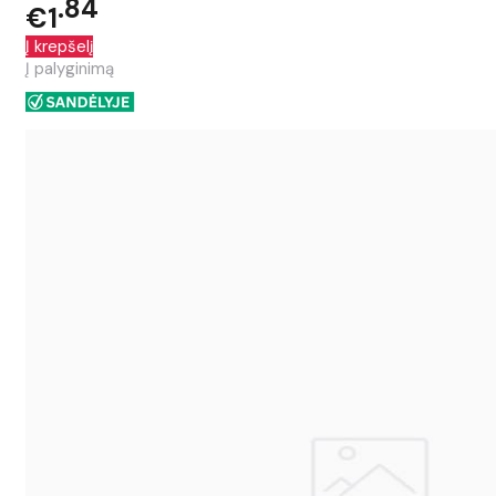
84
€1
Į krepšelį
Į palyginimą