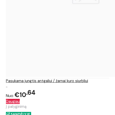
Pasukama jungtis antgaliui / žarnai kuro siurbliui
..
64
€10
Nuo
Daugiau
Į palyginimą