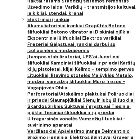
Raktai ratams
Stabdžių sistemos remontas
Užvedimo laidai
Variklių - transmisijos keltuvai,
laikikliai, stendai, kranai
Elektriniai įrankiai
Akumuliatoriniai įrankiai
Orapūtės
Betono
šlifuokliai
Betono vibratoriai
Diskiniai pjūklai
Ekscentriniai šlifuokliai
Elektros varikliai
Frezeriai
Galąstuvai
Įrankiai darbui su
izoliacinėmis medžiagomis
Įtampos stabilizatoriai, UPS`ai
Juostinai
šlifuokliai
Kampiniai šlifuokliai ir priedai
Karštų
klijų pistoletai, klijai
Kėlimo - tempimo gervės
Lituokliai, litavimo stotelės
Maišyklės
Metalo,
medžio, vamzdžių šlifuokliai
Mūro frezos -
Vagapjovės
Obliai
Perforatoriai/Atskėlimo plaktukai
Poliruokliai
ir priedai
Siaurapjūkliai
Sienų ir lubų šlifuokliai
Skardos žirklės
Suktuvai / gręžtuvai
Tiesiniai
pjūklai
Tiesiniai šlifuokliai ir jų priedai
Ultragarsinės vonelės
Vamzdžių lituokliai -
suvirinimo aparatai
Veržliasukiai
Apšvietimo įranga
Deimantinio
gręžimo įrenginiai
Elektros ilgintuvai
Graveriai