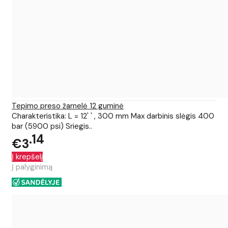
Tepimo preso žarnelė 12 guminė
Charakteristika: L = 12' ' , 300 mm Max darbinis slėgis 400
bar (5900 psi) Sriegis..
14
€3
Į krepšelį
Į palyginimą