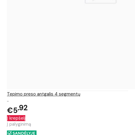
Tepimo preso antgalis 4 segmentų
..
92
€5
Į krepšelį
Į palyginimą