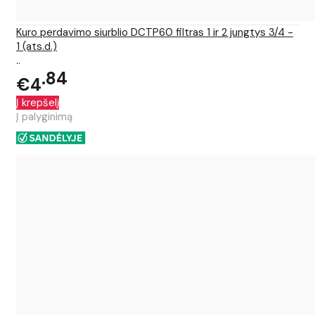
Kuro perdavimo siurblio DCTP60 filtras 1 ir 2 jungtys 3/4 -
1 (ats.d.)
..
84
€4
Į krepšelį
Į palyginimą