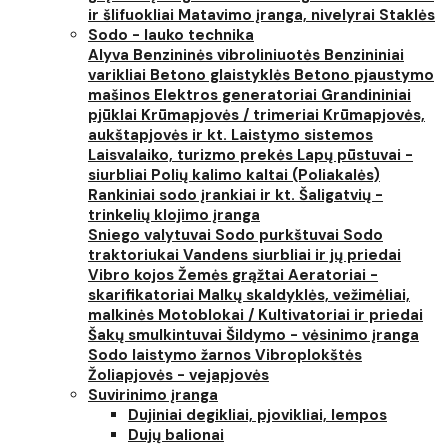
ir šlifuokliai
Matavimo įranga, nivelyrai
Staklės
Sodo - lauko technika
Alyva
Benzininės vibroliniuotės
Benzininiai
varikliai
Betono glaistyklės
Betono pjaustymo
mašinos
Elektros generatoriai
Grandininiai
pjūklai
Krūmapjovės / trimeriai
Krūmapjovės,
aukštapjovės ir kt.
Laistymo sistemos
Laisvalaiko, turizmo prekės
Lapų pūstuvai -
siurbliai
Polių kalimo kaltai (Poliakalės)
Rankiniai sodo įrankiai ir kt.
Šaligatvių -
trinkelių klojimo įranga
Sniego valytuvai
Sodo purkštuvai
Sodo
traktoriukai
Vandens siurbliai ir jų priedai
Vibro kojos
Žemės grąžtai
Aeratoriai -
skarifikatoriai
Malkų skaldyklės, vežimėliai,
malkinės
Motoblokai / Kultivatoriai ir priedai
Šakų smulkintuvai
Šildymo - vėsinimo įranga
Sodo laistymo žarnos
Vibroplokštės
Žoliapjovės - vejapjovės
Suvirinimo įranga
Dujiniai degikliai, pjovikliai, lempos
Dujų balionai