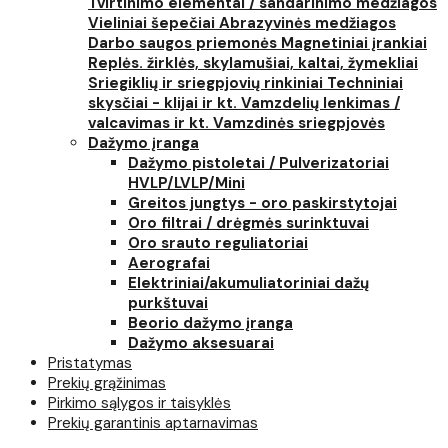
Tvirtinimo elementai / sandarinimo medžiagos
Vieliniai šepečiai
Abrazyvinės medžiagos
Darbo saugos priemonės
Magnetiniai įrankiai
Replės. žirklės, skylamušiai, kaltai, žymekliai
Sriegiklių ir sriegpjovių rinkiniai
Techniniai
skysčiai - klijai ir kt.
Vamzdelių lenkimas /
valcavimas ir kt.
Vamzdinės sriegpjovės
Dažymo įranga
Dažymo pistoletai / Pulverizatoriai
HVLP/LVLP/Mini
Greitos jungtys - oro paskirstytojai
Oro filtrai / drėgmės surinktuvai
Oro srauto reguliatoriai
Aerografai
Elektriniai/akumuliatoriniai dažų
purkštuvai
Beorio dažymo įranga
Dažymo aksesuarai
Pristatymas
Prekių grąžinimas
Pirkimo sąlygos ir taisyklės
Prekių garantinis aptarnavimas