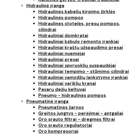
Hidraulinė įranga
Hidraulinės kabelių kirpimo žirklės
Hidraulinės pompos
Hidraulinės stotelės, presų pompos,
cilindrai
Hidrauliniai domkratai
Hidrauliniai kėbulo remonto įrankiai
Hidrauliniai kraštų užspaudimo presai
Hidrauliniai nuemėjai
Hidrauliniai presai
Hidrauliniai spyruoklių suspaudėjai
Hidrauliniai tempimo - stūmimo cilindrai
Hidrauliniai vamzdžių lankstymo įrankiai
Hidrauliniai variklių kranai
Pavarų dežių keltuvai
Pneumo - hidraulinės pompos
Pneumatinė įranga
Pneumatinės žarnos
Greitos jungtys - perėjimai - antgaliai
Oro srauto filtrai - dregmės filtrai
Oro srauto reguliatoriai
Oro kompresoriai