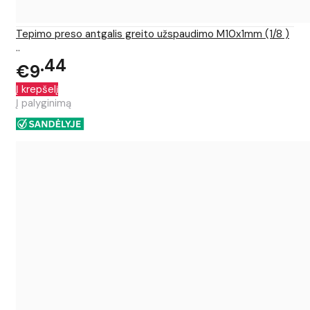
Tepimo preso antgalis greito užspaudimo M10x1mm (1/8 )
..
44
€9
Į krepšelį
Į palyginimą