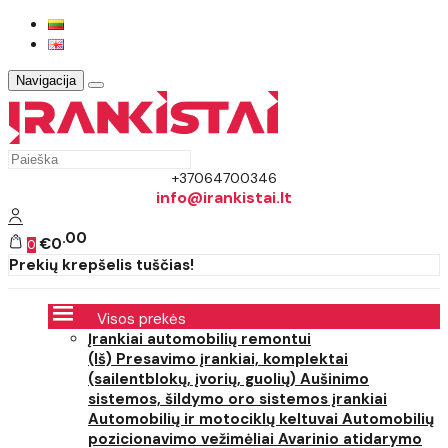
Navigacija
+37064700346
info@irankistai.lt
00
€0
0
Prekių krepšelis tuščias!
Visos prekės
Įrankiai automobilių remontui
(Iš) Presavimo įrankiai, komplektai
(sailentblokų, įvorių, guolių)
Aušinimo
sistemos, šildymo oro sistemos įrankiai
Automobilių ir motociklų keltuvai
Automobilių
pozicionavimo vežimėliai
Avarinio atidarymo