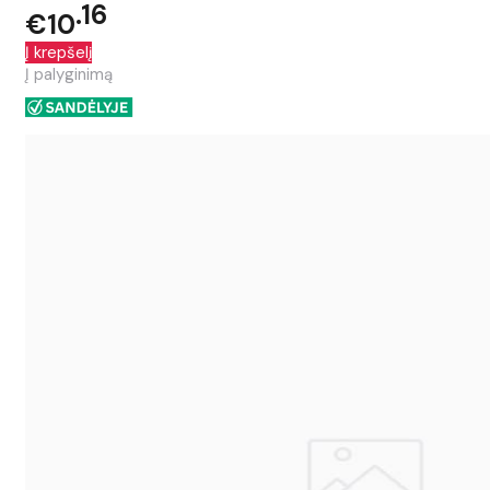
16
€10
Į krepšelį
Į palyginimą