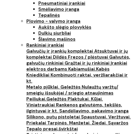
Pneumatiniai įrankiai
Smėliavimo įranga
Tepalinės
Plovimo - valymo įranga
Aukšto slėgio plovyklės
Dulkių siurbliai
Šlavimo mašinos
Rankiniai įrankiai
Galvučių ir įrankių komplektai
Atsuktuvai ir jų
komplektai
Dildės
Frezos / plėstuvai
Galvutės,
galvučių rinkiniai
Grąžtai ir jų rinkiniai
Įrankiai
elektros darbams
Kabiamušiai.Kabės
Kniedikliai
Kombinuoti raktai, veržliarakčiai ir
kt.
Metalo pjūklai. Geležtės
Nulaužtų varžtų/
smeigių išsukėjai / sriegio atnaujinimas
Peiliukai.Geležtės
Plaktukai. Kūjai.
Viniatraukiai
Rankenos galvutėms, tekšlės,
ilgintuvai ir kt.
Sandėliavimo, pakavimo įranga
Silikono, putų pistoletai
Spaustuvai. Veržtuvai.
Priekalai
Tarpinės. Manžetai. Žiedai. Sąvaržos
Tepalo presai,švirkštai