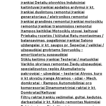
įrankiai
Detalių plovyklos
Indukciniai
kaitintuvai
Įrankiai apdailos ardymui ir kt.
Įrankiai duslintuvų remontui
Įrankiai
generatoriaus / eletronikos remontui
Įrankiai grandinės remontui
Įrankiai motociklų
remontui
Įrankiai transmisijos remontui
Įtampos keitikliai
Motociklų stovai, keltuvai
Priekabų rozetės / kištukai
Ratų montavimas /
balansavimas, pagalbiniai įrankiai
Salono
uždangalai, ir kt. saugos pr.
Šepečiai / valikliai /
užspaudėjai gnybtams
Spyruoklių -
amortizatorių suspaudėjai
Stiklų keitimo įrankiai
Testeriai / matuokliai
Variklio skyriaus remontas
Žiedų užspaudėjai,
specializuotos replės
Akumuliatorių
pakrovėjai - užvedėjai - testeriai
Alyvos, kuro
ir kt skysčių įranga
Atramos - ožiai - Mech.
domkratai - Rampos
Automobiliniai oro
kompresoriai
Dinamometriniai raktai ir kt.
Domkratai/Keltuvai
Filtrų raktai
Įrankių vežimėliai, gultai, kedutės,
darbastaliai ir kt.
Kėbulo remontas
Nuėmėjai