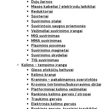
Dujų žarnos
Masės kabeliai / elektrodų laikikliai
Reduktoriai
Spoteriai
Suvirinimo stalai
Suvirintojo saugos priemonės
Vežimėliai suvirinimo įrangai
MIG suvirinimas
MMA suvirinimas
Plazminis pjovimas
Suvirinimo magnetai
Suvirinimo skydeliai
TIG suvirinimas
Kėlimo - tempimo įranga
Gipso plokščių keltuvai
Kėlimo kranai
Kraninės - pakabinamos svarstyklės
Krovinio tvirtinimo/buksyravimo diržai
Platforminiai kėlimo vežimėliai
Rankinės kėlimo gervės / stropai
Traukimo gervės
Elektrinės kėlimo gervės
Rankinės gervės, trosiniai traukikliai