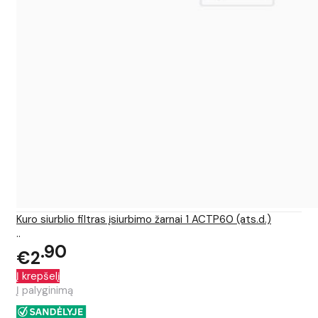
Kuro siurblio filtras įsiurbimo žarnai 1 ACTP60 (ats.d.)
..
90
€2
Į krepšelį
Į palyginimą