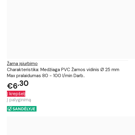
Žarna įsiurbimo
Charakteristika: Medžiaga PVC Žarnos vidinis Ø 25 mm
Max pralaidumas 80 - 100 l/min Darb..
30
€6
Į krepšelį
Į palyginimą