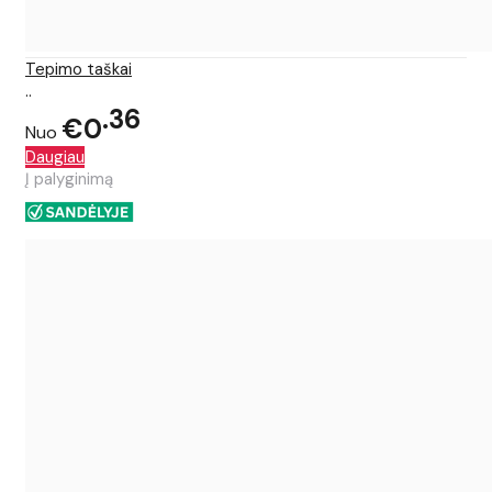
Tepimo taškai
..
36
€0
Nuo
Daugiau
Į palyginimą