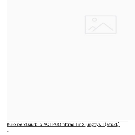
Kuro perd.siurblio ACTP60 filtras 1 ir 2 jungtys 1 (ats.d.)
..