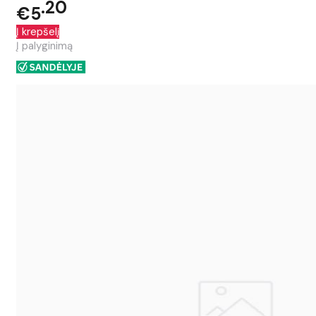
20
€5
Į krepšelį
Į palyginimą