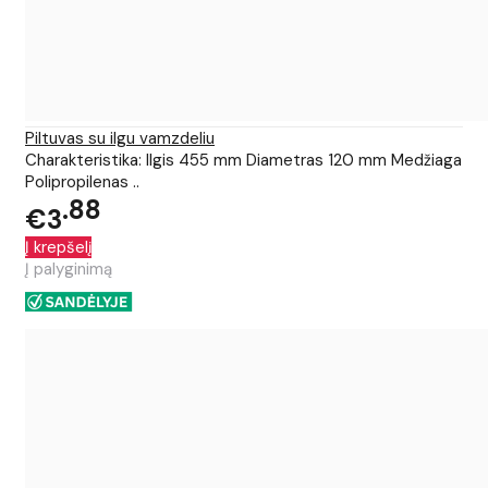
Piltuvas su ilgu vamzdeliu
Charakteristika: Ilgis 455 mm Diametras 120 mm Medžiaga
Polipropilenas ..
88
€3
Į krepšelį
Į palyginimą