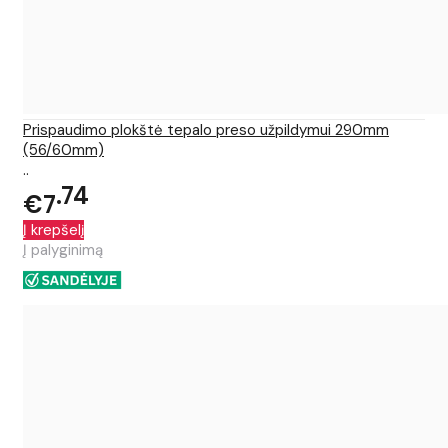
Prispaudimo plokštė tepalo preso užpildymui 290mm
(56/60mm)
..
74
€7
Į krepšelį
Į palyginimą