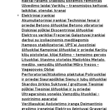
Raktai ratams
Stabdžių sistemos remontas
Užvedimo laidai
Variklių - transmisijos keltuvai,
laikikliai, stendai, kranai
Elektriniai įrankiai
Akumuliatoriniai įrankiai
Techniniai fenai ir
priedai
Betono šlifuokliai
Betono vibratoriai
Diskiniai pjūklai
Ekscentriniai šlifuokliai
Elektros varikliai
Frezeriai
Galąstuvai
Įrankiai
darbui su izoliacinėmis medžiagomis
Įtampos stabilizatoriai, UPS`ai
Juostiniai
šlifuokliai
Kampiniai šlifuokliai ir priedai
Karštų
klijų pistoletai, klijai
Kėlimo - tempimo gervės
Lituokliai, litavimo stotelės
Maišyklės
Metalo,
medžio, vamzdžių šlifuokliai
Mūro frezos -
Vagapjovės
Obliai
Perforatoriai/Atskėlimo plaktukai
Poliruokliai
ir priedai
Siaurapjūkliai
Sienų ir lubų šlifuokliai
Skardos žirklės
Suktuvai / gręžtuvai
Tiesiniai
pjūklai
Tiesiniai šlifuokliai ir jų priedai
Ultragarsinės vonelės
Vamzdžių lituokliai -
suvirinimo aparatai
Veržliasukiai
Apšvietimo įranga
Deimantinio
gręžimo įrenginiai
Elektros ilgintuvai
Graveriai