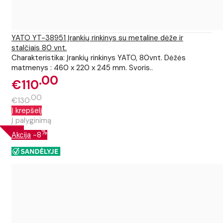
YATO YT-38951 Įrankių rinkinys su metaline dėže ir
stalčiais 80 vnt.
Charakteristika: Įrankių rinkinys YATO, 80vnt. Dėžės
matmenys : 460 x 220 x 245 mm. Svoris..
00
€110
00
€130
Į krepšelį
Į palyginimą
%
Akcija
-8