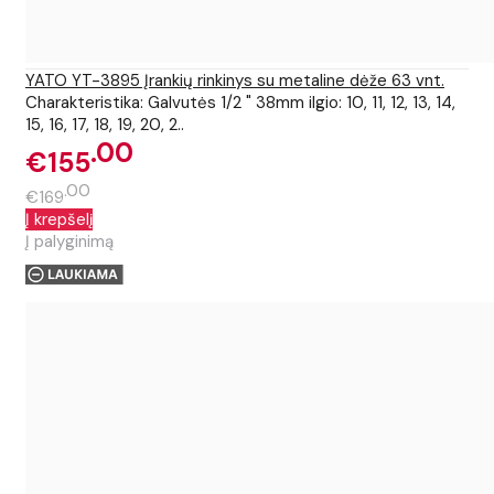
YATO YT-3895 Įrankių rinkinys su metaline dėže 63 vnt.
Charakteristika: Galvutės 1/2 " 38mm ilgio: 10, 11, 12, 13, 14,
15, 16, 17, 18, 19, 20, 2..
00
€155
00
€169
Į krepšelį
Į palyginimą