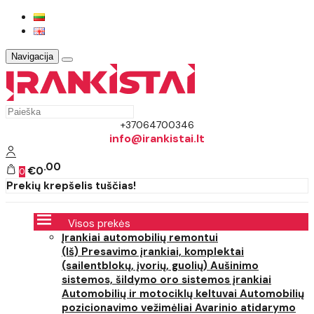
Navigacija
+37064700346
info@irankistai.lt
00
€0
0
Prekių krepšelis tuščias!
Visos prekės
Įrankiai automobilių remontui
(Iš) Presavimo įrankiai, komplektai
(sailentblokų, įvorių, guolių)
Aušinimo
sistemos, šildymo oro sistemos įrankiai
Automobilių ir motociklų keltuvai
Automobilių
pozicionavimo vežimėliai
Avarinio atidarymo