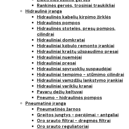
Rankinės gervės, trosiniai traukikliai
Hidraulinė įranga
Hidraulinės kabelių kirpimo žirklės
Hidraulinės pompos
Hidraulinės stotelės, presų pompos,
cilindrai
Hidrauliniai domkratai
Hidrauliniai kėbulo remonto įrankiai
Hidrauliniai kraštų užspaudimo presai
Hidrauliniai nuemėjai
Hidrauliniai presai
Hidrauliniai spyruoklių suspaudėjai
Hidrauliniai tempimo - stūmimo cilindrai
Hidrauliniai vamzdžių lankstymo įrankiai
Hidrauliniai variklių kranai
Pavarų dežių keltuvai
Pneumo - hidraulinės pompos
Pneumatinė įranga
Pneumatinės žarnos
Greitos jungtys - perėjimai - antgaliai
Oro srauto filtrai - dregmės filtrai
Oro srauto reguliatoriai