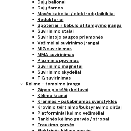
Dujų balionai
Dujų žarnos
Masės kabeliai / elektrodų laikikliai
Reduktoriai
Spoteriai ir kėbulo atitampymo įranga
Suvirinimo stalai
Suvirintojo saugos priemonės
Vežimėliai suvirinimo įrangai
MIG suvirinimas
MMA suvirinimas
Plazminis pjovimas
Suvirinimo magnetai
Suvirinimo skydeliai
TIG suvirinimas
Kėlimo - tempimo įranga
Gipso plokščių keltuvai
Kėlimo kranai
Kraninės - pakabinamos svarstyklės
Krovinio tvirtinimo/buksyravimo diržai
Platforminiai kėlimo vežimėliai
Rankinės kėlimo gervės / stropai
Traukimo gervės
Elektrinės kėlimo gervės