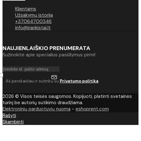
Klientams
Užsakymų istorija
+37064700346
info@irankistai.lt
NAUJIENLAIŠKIO PRENUMERATA
Sužinokite apie specialius pasiūlymus pirmi!
Aš perskaičiau ir sutinku su
Privatumo politika
2026 © Visos teisės saugomos. Kopijuoti, platinti svetainės
turinį be autorių sutikimo draudžiama.
Elektroninių parduotuvių nuoma
-
eshoprent.com
Rašyti
Skambinti