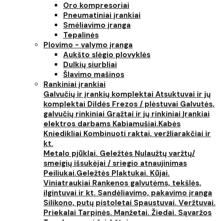
Oro kompresoriai
Pneumatiniai įrankiai
Smėliavimo įranga
Tepalinės
Plovimo - valymo įranga
Aukšto slėgio plovyklės
Dulkių siurbliai
Šlavimo mašinos
Rankiniai įrankiai
Galvučių ir įrankių komplektai
Atsuktuvai ir jų
komplektai
Dildės
Frezos / plėstuvai
Galvutės,
galvučių rinkiniai
Grąžtai ir jų rinkiniai
Įrankiai
elektros darbams
Kabiamušiai.Kabės
Kniedikliai
Kombinuoti raktai, veržliarakčiai ir
kt.
Metalo pjūklai. Geležtės
Nulaužtų varžtų/
smeigių išsukėjai / sriegio atnaujinimas
Peiliukai.Geležtės
Plaktukai. Kūjai.
Viniatraukiai
Rankenos galvutėms, tekšlės,
ilgintuvai ir kt.
Sandėliavimo, pakavimo įranga
Silikono, putų pistoletai
Spaustuvai. Veržtuvai.
Priekalai
Tarpinės. Manžetai. Žiedai. Sąvaržos