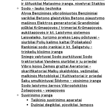
ir šlifuokliai
Matavimo įranga, nivelyrai
Staklės
Sodo - lauko technika
Alyva
Benzininės vibroliniuotės
Benzininiai
varikliai
Betono glaistyklės
Betono pjaustymo
mašinos
Elektros generatoriai
Grandininiai
pjūklai
Krūmapjovės / trimeriai
Krūmapjovės,
aukštapjovės ir kt.
Laistymo sistemos
Laisvalaiko, turizmo prekės
Lapų pūstuvai -
siurbliai
Polių kalimo kaltai (Poliakalės)
Rankiniai sodo įrankiai ir kt.
Šaligatvių -
trinkelių klojimo įranga
Sniego valytuvai
Sodo purkštuvai
Sodo
traktoriukai
Vandens siurbliai ir jų priedai
Vibro kojos
Žemės grąžtai
Aeratoriai -
skarifikatoriai
Malkų skaldyklės, vežimėliai,
malkinės
Motoblokai / Kultivatoriai ir priedai
Šakų smulkintuvai
Šildymo - vėsinimo įranga
Sodo laistymo žarnos
Vibroplokštės
Žoliapjovės - vejapjovės
Suvirinimo įranga
Taškinio suvirinimo aparatai
Dujiniai degikliai, pjovikliai, lempos