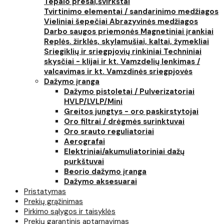
Tepalo presai,švirkštai
Tvirtinimo elementai / sandarinimo medžiagos
Vieliniai šepečiai
Abrazyvinės medžiagos
Darbo saugos priemonės
Magnetiniai įrankiai
Replės. žirklės, skylamušiai, kaltai, žymekliai
Sriegiklių ir sriegpjovių rinkiniai
Techniniai
skysčiai - klijai ir kt.
Vamzdelių lenkimas /
valcavimas ir kt.
Vamzdinės sriegpjovės
Dažymo įranga
Dažymo pistoletai / Pulverizatoriai
HVLP/LVLP/Mini
Greitos jungtys - oro paskirstytojai
Oro filtrai / drėgmės surinktuvai
Oro srauto reguliatoriai
Aerografai
Elektriniai/akumuliatoriniai dažų
purkštuvai
Beorio dažymo įranga
Dažymo aksesuarai
Pristatymas
Prekių grąžinimas
Pirkimo sąlygos ir taisyklės
Prekių garantinis aptarnavimas