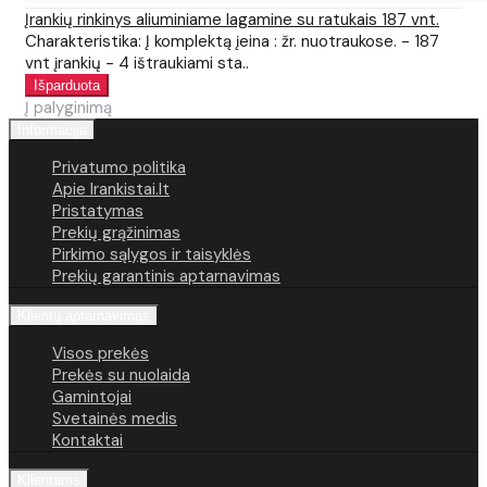
Įrankių rinkinys aliuminiame lagamine su ratukais 187 vnt.
Charakteristika: Į komplektą įeina : žr. nuotraukose. - 187
vnt įrankių - 4 ištraukiami sta..
Į palyginimą
Informacija
Privatumo politika
Apie Irankistai.lt
Pristatymas
Prekių grąžinimas
Pirkimo sąlygos ir taisyklės
Prekių garantinis aptarnavimas
Klientų aptarnavimas
Visos prekės
Prekės su nuolaida
Gamintojai
Svetainės medis
Kontaktai
Klientams