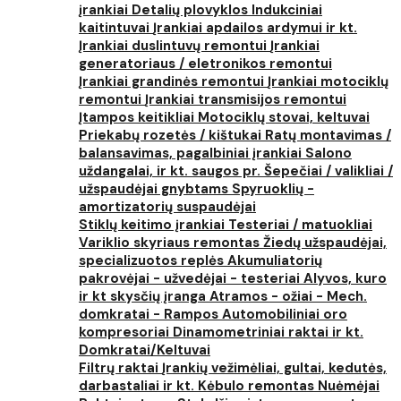
įrankiai
Detalių plovyklos
Indukciniai
kaitintuvai
Įrankiai apdailos ardymui ir kt.
Įrankiai duslintuvų remontui
Įrankiai
generatoriaus / eletronikos remontui
Įrankiai grandinės remontui
Įrankiai motociklų
remontui
Įrankiai transmisijos remontui
Įtampos keitikliai
Motociklų stovai, keltuvai
Priekabų rozetės / kištukai
Ratų montavimas /
balansavimas, pagalbiniai įrankiai
Salono
uždangalai, ir kt. saugos pr.
Šepečiai / valikliai /
užspaudėjai gnybtams
Spyruoklių -
amortizatorių suspaudėjai
Stiklų keitimo įrankiai
Testeriai / matuokliai
Variklio skyriaus remontas
Žiedų užspaudėjai,
specializuotos replės
Akumuliatorių
pakrovėjai - užvedėjai - testeriai
Alyvos, kuro
ir kt skysčių įranga
Atramos - ožiai - Mech.
domkratai - Rampos
Automobiliniai oro
kompresoriai
Dinamometriniai raktai ir kt.
Domkratai/Keltuvai
Filtrų raktai
Įrankių vežimėliai, gultai, kedutės,
darbastaliai ir kt.
Kėbulo remontas
Nuėmėjai