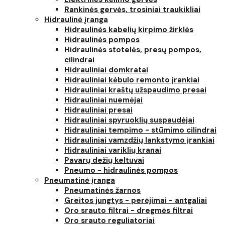
Rankinės gervės, trosiniai traukikliai
Hidraulinė įranga
Hidraulinės kabelių kirpimo žirklės
Hidraulinės pompos
Hidraulinės stotelės, presų pompos,
cilindrai
Hidrauliniai domkratai
Hidrauliniai kėbulo remonto įrankiai
Hidrauliniai kraštų užspaudimo presai
Hidrauliniai nuemėjai
Hidrauliniai presai
Hidrauliniai spyruoklių suspaudėjai
Hidrauliniai tempimo - stūmimo cilindrai
Hidrauliniai vamzdžių lankstymo įrankiai
Hidrauliniai variklių kranai
Pavarų dežių keltuvai
Pneumo - hidraulinės pompos
Pneumatinė įranga
Pneumatinės žarnos
Greitos jungtys - perėjimai - antgaliai
Oro srauto filtrai - dregmės filtrai
Oro srauto reguliatoriai