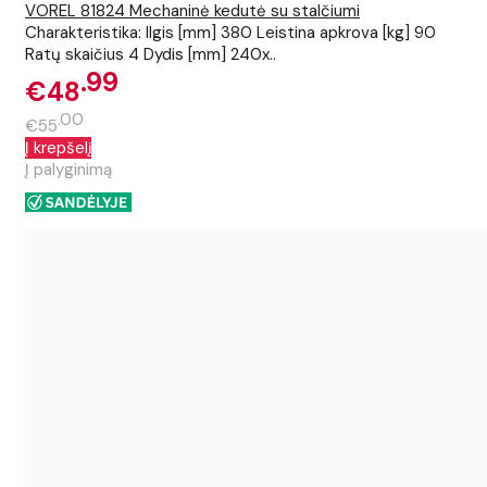
VOREL 81824 Mechaninė kedutė su stalčiumi
Charakteristika: Ilgis [mm] 380 Leistina apkrova [kg] 90
Ratų skaičius 4 Dydis [mm] 240x..
99
€48
00
€55
Į krepšelį
Į palyginimą