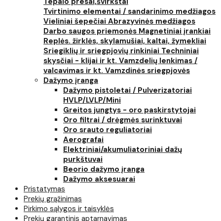
Tepalo presai,švirkštai
Tvirtinimo elementai / sandarinimo medžiagos
Vieliniai šepečiai
Abrazyvinės medžiagos
Darbo saugos priemonės
Magnetiniai įrankiai
Replės. žirklės, skylamušiai, kaltai, žymekliai
Sriegiklių ir sriegpjovių rinkiniai
Techniniai
skysčiai - klijai ir kt.
Vamzdelių lenkimas /
valcavimas ir kt.
Vamzdinės sriegpjovės
Dažymo įranga
Dažymo pistoletai / Pulverizatoriai
HVLP/LVLP/Mini
Greitos jungtys - oro paskirstytojai
Oro filtrai / drėgmės surinktuvai
Oro srauto reguliatoriai
Aerografai
Elektriniai/akumuliatoriniai dažų
purkštuvai
Beorio dažymo įranga
Dažymo aksesuarai
Pristatymas
Prekių grąžinimas
Pirkimo sąlygos ir taisyklės
Prekių garantinis aptarnavimas