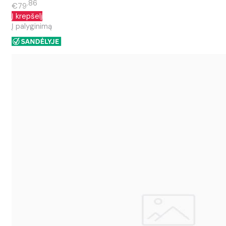
86
€79
Į krepšelį
Į palyginimą