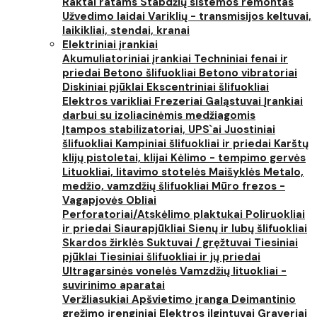
Raktai ratams
Stabdžių sistemos remontas
Užvedimo laidai
Variklių - transmisijos keltuvai,
laikikliai, stendai, kranai
Elektriniai įrankiai
Akumuliatoriniai įrankiai
Techniniai fenai ir
priedai
Betono šlifuokliai
Betono vibratoriai
Diskiniai pjūklai
Ekscentriniai šlifuokliai
Elektros varikliai
Frezeriai
Galąstuvai
Įrankiai
darbui su izoliacinėmis medžiagomis
Įtampos stabilizatoriai, UPS`ai
Juostiniai
šlifuokliai
Kampiniai šlifuokliai ir priedai
Karštų
klijų pistoletai, klijai
Kėlimo - tempimo gervės
Lituokliai, litavimo stotelės
Maišyklės
Metalo,
medžio, vamzdžių šlifuokliai
Mūro frezos -
Vagapjovės
Obliai
Perforatoriai/Atskėlimo plaktukai
Poliruokliai
ir priedai
Siaurapjūkliai
Sienų ir lubų šlifuokliai
Skardos žirklės
Suktuvai / gręžtuvai
Tiesiniai
pjūklai
Tiesiniai šlifuokliai ir jų priedai
Ultragarsinės vonelės
Vamzdžių lituokliai -
suvirinimo aparatai
Veržliasukiai
Apšvietimo įranga
Deimantinio
gręžimo įrenginiai
Elektros ilgintuvai
Graveriai