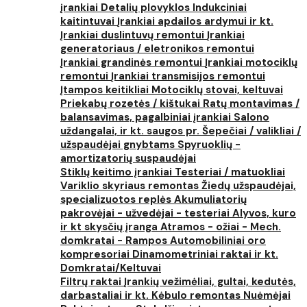
įrankiai
Detalių plovyklos
Indukciniai
kaitintuvai
Įrankiai apdailos ardymui ir kt.
Įrankiai duslintuvų remontui
Įrankiai
generatoriaus / eletronikos remontui
Įrankiai grandinės remontui
Įrankiai motociklų
remontui
Įrankiai transmisijos remontui
Įtampos keitikliai
Motociklų stovai, keltuvai
Priekabų rozetės / kištukai
Ratų montavimas /
balansavimas, pagalbiniai įrankiai
Salono
uždangalai, ir kt. saugos pr.
Šepečiai / valikliai /
užspaudėjai gnybtams
Spyruoklių -
amortizatorių suspaudėjai
Stiklų keitimo įrankiai
Testeriai / matuokliai
Variklio skyriaus remontas
Žiedų užspaudėjai,
specializuotos replės
Akumuliatorių
pakrovėjai - užvedėjai - testeriai
Alyvos, kuro
ir kt skysčių įranga
Atramos - ožiai - Mech.
domkratai - Rampos
Automobiliniai oro
kompresoriai
Dinamometriniai raktai ir kt.
Domkratai/Keltuvai
Filtrų raktai
Įrankių vežimėliai, gultai, kedutės,
darbastaliai ir kt.
Kėbulo remontas
Nuėmėjai