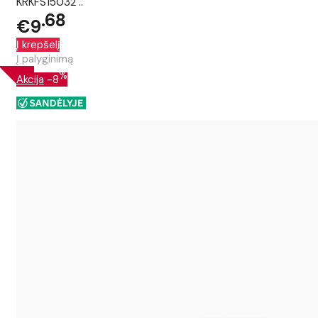
KRKFS15032 ..
68
€9
Į krepšelį
Į palyginimą
%
Akcija
-8