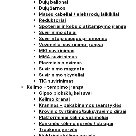
Dujų balionai
Dujų žarnos
Masės kabeliai / elektrodų laikikliai
Reduktoriai
Spoteriai ir kėbulo atitampymo įranga
Suvirinimo stalai
Suvirintojo saugos priemonės
Vežimėliai suvirinimo įrangai
MIG suvirinimas
MMA suvirinimas
Plazminis pjovimas
Suvirinimo magnetai
Suvirinimo skydeliai
TIG suvirinimas
Kėlimo - tempimo įranga
Gipso plokščių keltuvai
Kėlimo kranai
Kraninės - pakabinamos svarstyklės
Krovinio tvirtinimo/buksyravimo diržai
Platforminiai kėlimo vežimėliai
Rankinės kėlimo gervės / stropai
Traukimo gervės
Elektrinės kėlimo gervės