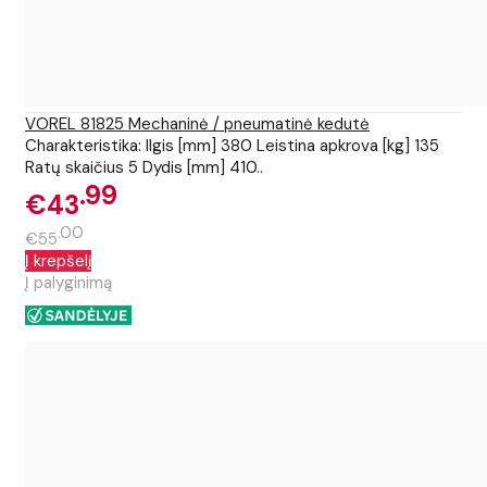
VOREL 81825 Mechaninė / pneumatinė kedutė
Charakteristika: Ilgis [mm] 380 Leistina apkrova [kg] 135
Ratų skaičius 5 Dydis [mm] 410..
99
€43
00
€55
Į krepšelį
Į palyginimą