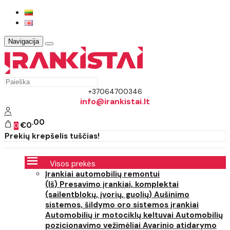
Navigacija
+37064700346
info@irankistai.lt
00
€0
0
Prekių krepšelis tuščias!
Visos prekės
Įrankiai automobilių remontui
(Iš) Presavimo įrankiai, komplektai
(sailentblokų, įvorių, guolių)
Aušinimo
sistemos, šildymo oro sistemos įrankiai
Automobilių ir motociklų keltuvai
Automobilių
pozicionavimo vežimėliai
Avarinio atidarymo