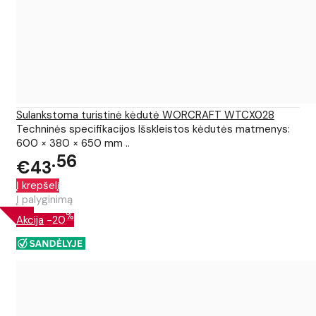
Sulankstoma turistinė kėdutė WORCRAFT WTCX028
Techninės specifikacijos Išskleistos kėdutės matmenys:
600 × 380 × 650 mm ..
56
€43
Į krepšelį
Į palyginimą
%
Akcija
-20