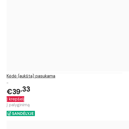
Kėdė (aukšta) pasukama
..
33
€39
Į krepšelį
Į palyginimą