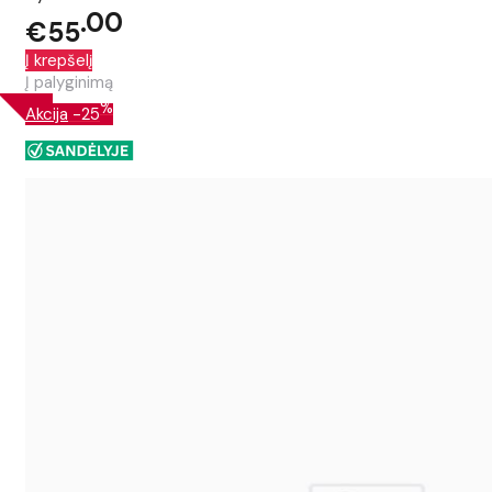
00
€55
Į krepšelį
Į palyginimą
%
Akcija
-25