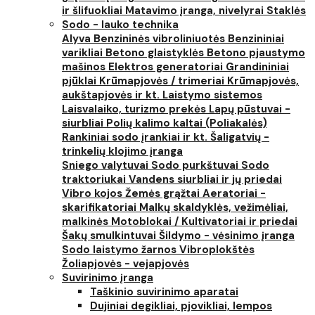
ir šlifuokliai
Matavimo įranga, nivelyrai
Staklės
Sodo - lauko technika
Alyva
Benzininės vibroliniuotės
Benzininiai
varikliai
Betono glaistyklės
Betono pjaustymo
mašinos
Elektros generatoriai
Grandininiai
pjūklai
Krūmapjovės / trimeriai
Krūmapjovės,
aukštapjovės ir kt.
Laistymo sistemos
Laisvalaiko, turizmo prekės
Lapų pūstuvai -
siurbliai
Polių kalimo kaltai (Poliakalės)
Rankiniai sodo įrankiai ir kt.
Šaligatvių -
trinkelių klojimo įranga
Sniego valytuvai
Sodo purkštuvai
Sodo
traktoriukai
Vandens siurbliai ir jų priedai
Vibro kojos
Žemės grąžtai
Aeratoriai -
skarifikatoriai
Malkų skaldyklės, vežimėliai,
malkinės
Motoblokai / Kultivatoriai ir priedai
Šakų smulkintuvai
Šildymo - vėsinimo įranga
Sodo laistymo žarnos
Vibroplokštės
Žoliapjovės - vejapjovės
Suvirinimo įranga
Taškinio suvirinimo aparatai
Dujiniai degikliai, pjovikliai, lempos