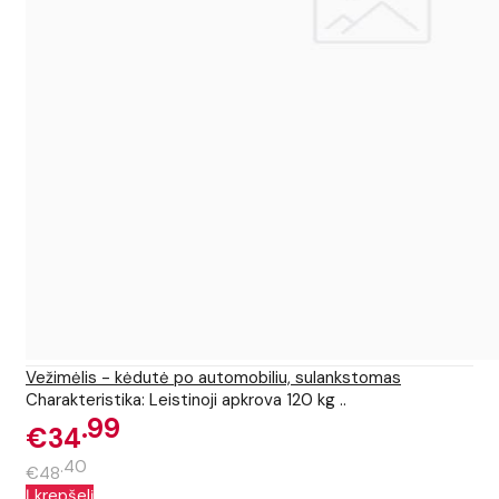
Vežimėlis - kėdutė po automobiliu, sulankstomas
Charakteristika: Leistinoji apkrova 120 kg ..
99
€34
40
€48
Į krepšelį