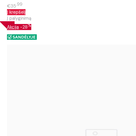
99
€35
Į krepšelį
Į palyginimą
%
Akcija
-28