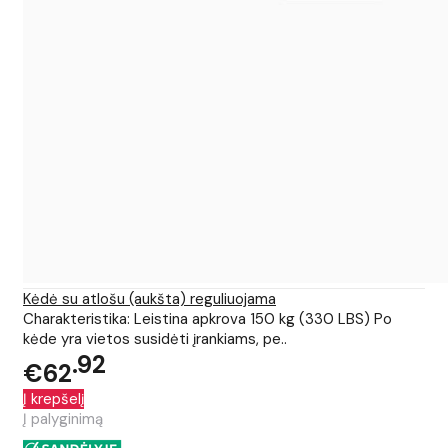
Kėdė su atlošu (aukšta) reguliuojama
Charakteristika: Leistina apkrova 150 kg (330 LBS) Po
kėde yra vietos susidėti įrankiams, pe..
92
€62
Į krepšelį
Į palyginimą