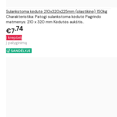
Sulankstoma kėdutė 210x320x225mm (plastikinė) 150kg
Charakteristika: Patogi sulankstoma kėdutė Pagrindo
matmenys: 210 x 320 mm Kėdutės aukštis..
74
€7
Į krepšelį
Į palyginimą