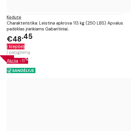
Kėdutė
Charakteristika: Leistina apkrova 113 kg (250 LBS) Apvalus
padėklas įrankiams Gabaritiniai..
45
€48
Į krepšelį
Į palyginimą
%
Akcija
-11