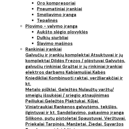
Oro kompresoriai
Pneumatiniai įrankiai
Smėliavimo įranga
Tepalinės
Plovimo - valymo įranga
Aukšto slėgio plovyklės
Dulkių siurbliai
Šlavimo mašinos
Rankiniai įrankiai
Galvučių ir įrankių komplektai
Atsuktuvai ir jų
komplektai
Dildės
Frezos / plėstuvai
Galvutės,
galvučių rinkiniai
Grąžtai ir jų rinkiniai
Įrankiai
elektros darbams
Kabiamušiai.Kabės
Kniedikliai
Kombinuoti raktai, veržliarakčiai ir
kt.
Metalo pjūklai. Geležtės
Nulaužtų varžtų/
smeigių išsukėjai / sriegio atnaujinimas
Peiliukai.Geležtės
Plaktukai. Kūjai.
Viniatraukiai
Rankenos galvutėms, tekšlės,
ilgintuvai ir kt.
Sandėliavimo, pakavimo įranga
Silikono, putų pistoletai
Spaustuvai. Veržtuvai.
Priekalai
Tarpinės. Manžetai. Žiedai. Sąvaržos