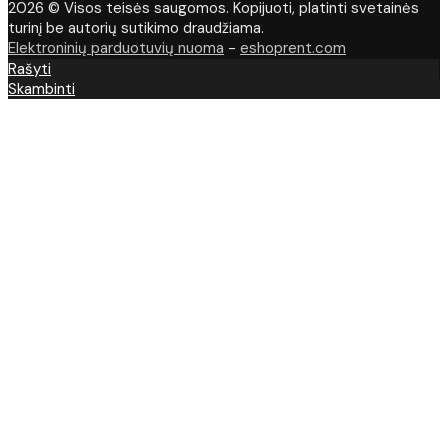
2026 © Visos teisės saugomos. Kopijuoti, platinti svetainės
turinį be autorių sutikimo draudžiama.
Elektroninių parduotuvių nuoma
-
eshoprent.com
Rašyti
Skambinti