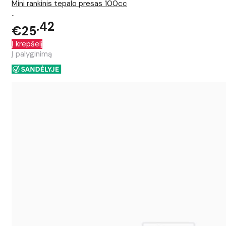
Mini rankinis tepalo presas 100cc
..
42
€25
Į krepšelį
Į palyginimą