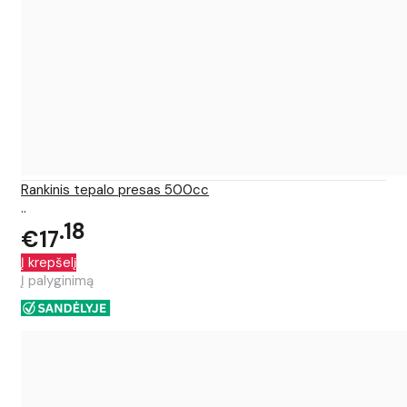
Rankinis tepalo presas 500cc
..
18
€17
Į krepšelį
Į palyginimą