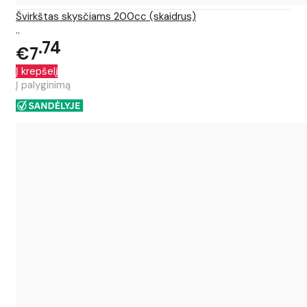
Švirkštas skysčiams 200cc (skaidrus)
..
74
€7
Į krepšelį
Į palyginimą