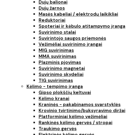
Dujų balionai
Dujų žarnos
Masės kabeliai / elektrodų laikikliai
Reduktoriai
Spoteriai ir kėbulo atitampymo įranga
Suvirinimo stalai
Suvirintojo saugos priemonės
Vežimėliai suvirinimo įrangai
MIG suvirinimas
MMA suvirinimas
Plazminis pjovimas
Suvirinimo magnetai
Suvirinimo skydeliai
TIG suvirinimas
Kėlimo - tempimo įranga
Gipso plokščių keltuvai
Kėlimo kranai
Kraninės - pakabinamos svarstyklės
Krovinio tvirtinimo/buksyravimo diržai
Platforminiai kėlimo vežimėliai
Rankinės kėlimo gervės / stropai
Traukimo gervės
Elektrinės kėlimo gervės