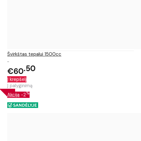
Švirkštas tepalui 1500cc
..
50
€60
Į krepšelį
Į palyginimą
%
Akcija
-2