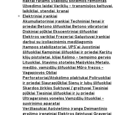
Raktai ratams
Stabdžių sistemos remontas
Užvedimo laidai
Variklių - transmisijos keltuvai,
laikikliai, stendai, kranai
Elektriniai įrankiai
Akumuliatoriniai įrankiai
Techniniai fenai ir
priedai
Betono šlifuokliai
Betono vibratoriai
Diskiniai pjūklai
Ekscentriniai šlifuokliai
Elektros varikliai
Frezeriai
Galąstuvai
Įrankiai
darbui su izoliacinėmis medžiagomis
Įtampos stabilizatoriai, UPS`ai
Juostiniai
šlifuokliai
Kampiniai šlifuokliai ir priedai
Karštų
klijų pistoletai, klijai
Kėlimo - tempimo gervės
Lituokliai, litavimo stotelės
Maišyklės
Metalo,
medžio, vamzdžių šlifuokliai
Mūro frezos -
Vagapjovės
Obliai
Perforatoriai/Atskėlimo plaktukai
Poliruokliai
ir priedai
Siaurapjūkliai
Sienų ir lubų šlifuokliai
Skardos žirklės
Suktuvai / gręžtuvai
Tiesiniai
pjūklai
Tiesiniai šlifuokliai ir jų priedai
Ultragarsinės vonelės
Vamzdžių lituokliai -
suvirinimo aparatai
Veržliasukiai
Apšvietimo įranga
Deimantinio
gręžimo įrenginiai
Elektros ilgintuvai
Graveriai