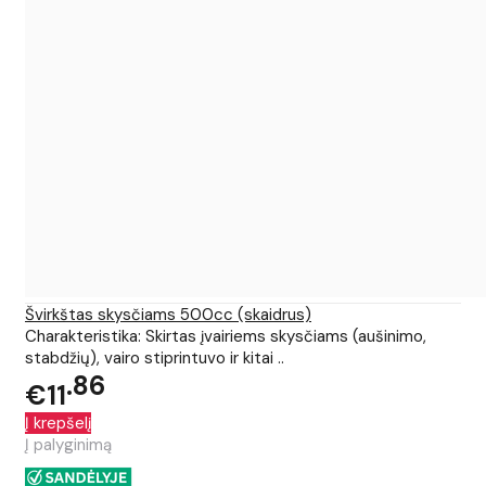
Švirkštas skysčiams 500cc (skaidrus)
Charakteristika: Skirtas įvairiems skysčiams (aušinimo,
stabdžių), vairo stiprintuvo ir kitai ..
86
€11
Į krepšelį
Į palyginimą