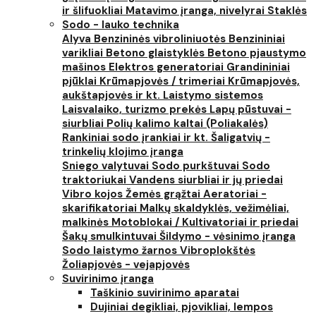
ir šlifuokliai
Matavimo įranga, nivelyrai
Staklės
Sodo - lauko technika
Alyva
Benzininės vibroliniuotės
Benzininiai
varikliai
Betono glaistyklės
Betono pjaustymo
mašinos
Elektros generatoriai
Grandininiai
pjūklai
Krūmapjovės / trimeriai
Krūmapjovės,
aukštapjovės ir kt.
Laistymo sistemos
Laisvalaiko, turizmo prekės
Lapų pūstuvai -
siurbliai
Polių kalimo kaltai (Poliakalės)
Rankiniai sodo įrankiai ir kt.
Šaligatvių -
trinkelių klojimo įranga
Sniego valytuvai
Sodo purkštuvai
Sodo
traktoriukai
Vandens siurbliai ir jų priedai
Vibro kojos
Žemės grąžtai
Aeratoriai -
skarifikatoriai
Malkų skaldyklės, vežimėliai,
malkinės
Motoblokai / Kultivatoriai ir priedai
Šakų smulkintuvai
Šildymo - vėsinimo įranga
Sodo laistymo žarnos
Vibroplokštės
Žoliapjovės - vejapjovės
Suvirinimo įranga
Taškinio suvirinimo aparatai
Dujiniai degikliai, pjovikliai, lempos