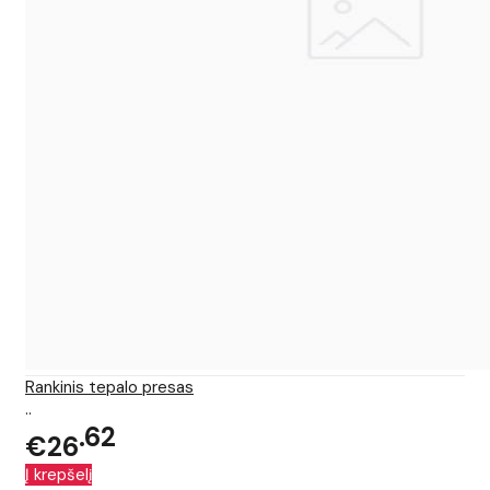
Rankinis tepalo presas
..
62
€26
Į krepšelį