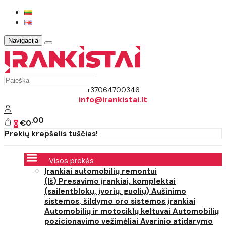
Navigacija
+37064700346
info@irankistai.lt
00
€0
0
Prekių krepšelis tuščias!
Visos prekės
Įrankiai automobilių remontui
(Iš) Presavimo įrankiai, komplektai
(sailentblokų, įvorių, guolių)
Aušinimo
sistemos, šildymo oro sistemos įrankiai
Automobilių ir motociklų keltuvai
Automobilių
pozicionavimo vežimėliai
Avarinio atidarymo