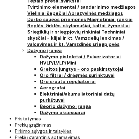
Tepalo presai,švirkštai
Tvirtinimo elementai / sandarinimo medžiagos
Vieliniai šepečiai
Abrazyvinės medžiagos
Darbo saugos priemonės
Magnetiniai įrankiai
Replės. žirklės, skylamušiai, kaltai, žymekliai
Sriegiklių ir sriegpjovių rinkiniai
Techniniai
skysčiai - klijai ir kt.
Vamzdelių lenkimas /
valcavimas ir kt.
Vamzdinės sriegpjovės
Dažymo įranga
Dažymo pistoletai / Pulverizatoriai
HVLP/LVLP/Mini
Greitos jungtys - oro paskirstytojai
Oro filtrai / drėgmės surinktuvai
Oro srauto reguliatoriai
Aerografai
Elektriniai/akumuliatoriniai dažų
purkštuvai
Beorio dažymo įranga
Dažymo aksesuarai
Pristatymas
Prekių grąžinimas
Pirkimo sąlygos ir taisyklės
Prekių garantinis aptarnavimas