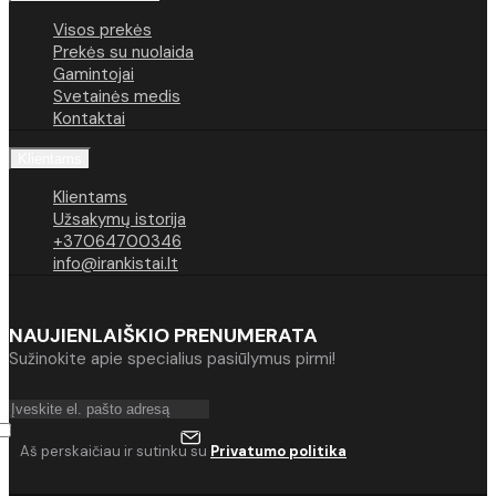
Visos prekės
Prekės su nuolaida
Gamintojai
Svetainės medis
Kontaktai
Klientams
Klientams
Užsakymų istorija
+37064700346
info@irankistai.lt
NAUJIENLAIŠKIO PRENUMERATA
Sužinokite apie specialius pasiūlymus pirmi!
Aš perskaičiau ir sutinku su
Privatumo politika