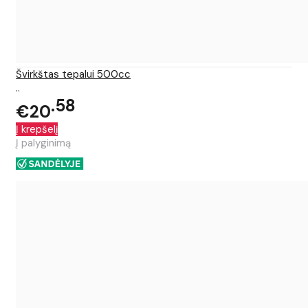
Švirkštas tepalui 500cc
..
58
€20
Į krepšelį
Į palyginimą