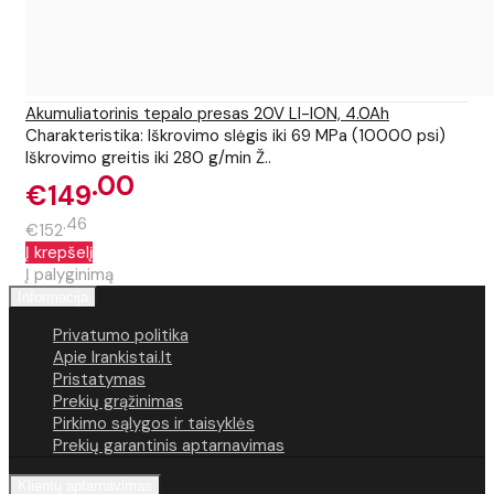
Akumuliatorinis tepalo presas 20V LI-ION, 4.0Ah
Charakteristika: Iškrovimo slėgis iki 69 MPa (10000 psi)
Iškrovimo greitis iki 280 g/min Ž..
00
€149
46
€152
Į krepšelį
Į palyginimą
Informacija
Privatumo politika
Apie Irankistai.lt
Pristatymas
Prekių grąžinimas
Pirkimo sąlygos ir taisyklės
Prekių garantinis aptarnavimas
Klientų aptarnavimas