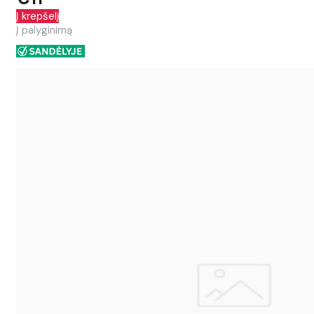
Į krepšelį
Į palyginimą