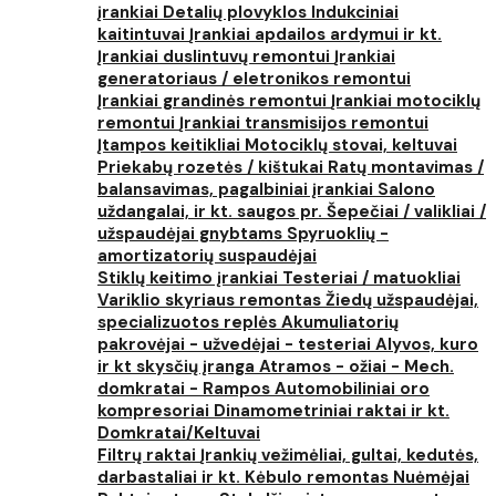
įrankiai
Detalių plovyklos
Indukciniai
kaitintuvai
Įrankiai apdailos ardymui ir kt.
Įrankiai duslintuvų remontui
Įrankiai
generatoriaus / eletronikos remontui
Įrankiai grandinės remontui
Įrankiai motociklų
remontui
Įrankiai transmisijos remontui
Įtampos keitikliai
Motociklų stovai, keltuvai
Priekabų rozetės / kištukai
Ratų montavimas /
balansavimas, pagalbiniai įrankiai
Salono
uždangalai, ir kt. saugos pr.
Šepečiai / valikliai /
užspaudėjai gnybtams
Spyruoklių -
amortizatorių suspaudėjai
Stiklų keitimo įrankiai
Testeriai / matuokliai
Variklio skyriaus remontas
Žiedų užspaudėjai,
specializuotos replės
Akumuliatorių
pakrovėjai - užvedėjai - testeriai
Alyvos, kuro
ir kt skysčių įranga
Atramos - ožiai - Mech.
domkratai - Rampos
Automobiliniai oro
kompresoriai
Dinamometriniai raktai ir kt.
Domkratai/Keltuvai
Filtrų raktai
Įrankių vežimėliai, gultai, kedutės,
darbastaliai ir kt.
Kėbulo remontas
Nuėmėjai