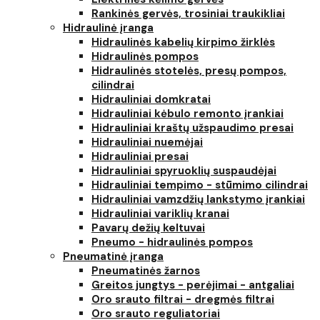
Rankinės gervės, trosiniai traukikliai
Hidraulinė įranga
Hidraulinės kabelių kirpimo žirklės
Hidraulinės pompos
Hidraulinės stotelės, presų pompos,
cilindrai
Hidrauliniai domkratai
Hidrauliniai kėbulo remonto įrankiai
Hidrauliniai kraštų užspaudimo presai
Hidrauliniai nuemėjai
Hidrauliniai presai
Hidrauliniai spyruoklių suspaudėjai
Hidrauliniai tempimo - stūmimo cilindrai
Hidrauliniai vamzdžių lankstymo įrankiai
Hidrauliniai variklių kranai
Pavarų dežių keltuvai
Pneumo - hidraulinės pompos
Pneumatinė įranga
Pneumatinės žarnos
Greitos jungtys - perėjimai - antgaliai
Oro srauto filtrai - dregmės filtrai
Oro srauto reguliatoriai