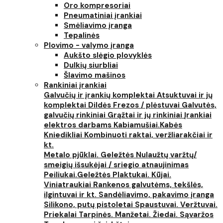
Oro kompresoriai
Pneumatiniai įrankiai
Smėliavimo įranga
Tepalinės
Plovimo - valymo įranga
Aukšto slėgio plovyklės
Dulkių siurbliai
Šlavimo mašinos
Rankiniai įrankiai
Galvučių ir įrankių komplektai
Atsuktuvai ir jų
komplektai
Dildės
Frezos / plėstuvai
Galvutės,
galvučių rinkiniai
Grąžtai ir jų rinkiniai
Įrankiai
elektros darbams
Kabiamušiai.Kabės
Kniedikliai
Kombinuoti raktai, veržliarakčiai ir
kt.
Metalo pjūklai. Geležtės
Nulaužtų varžtų/
smeigių išsukėjai / sriegio atnaujinimas
Peiliukai.Geležtės
Plaktukai. Kūjai.
Viniatraukiai
Rankenos galvutėms, tekšlės,
ilgintuvai ir kt.
Sandėliavimo, pakavimo įranga
Silikono, putų pistoletai
Spaustuvai. Veržtuvai.
Priekalai
Tarpinės. Manžetai. Žiedai. Sąvaržos