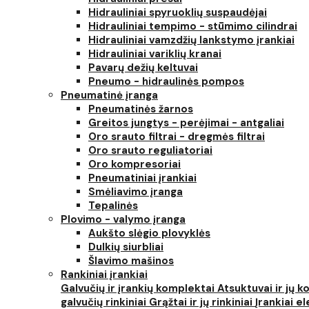
Hidrauliniai spyruoklių suspaudėjai
Hidrauliniai tempimo - stūmimo cilindrai
Hidrauliniai vamzdžių lankstymo įrankiai
Hidrauliniai variklių kranai
Pavarų dežių keltuvai
Pneumo - hidraulinės pompos
Pneumatinė įranga
Pneumatinės žarnos
Greitos jungtys - perėjimai - antgaliai
Oro srauto filtrai - dregmės filtrai
Oro srauto reguliatoriai
Oro kompresoriai
Pneumatiniai įrankiai
Smėliavimo įranga
Tepalinės
Plovimo - valymo įranga
Aukšto slėgio plovyklės
Dulkių siurbliai
Šlavimo mašinos
Rankiniai įrankiai
Galvučių ir įrankių komplektai
Atsuktuvai ir jų 
galvučių rinkiniai
Grąžtai ir jų rinkiniai
Įrankiai 