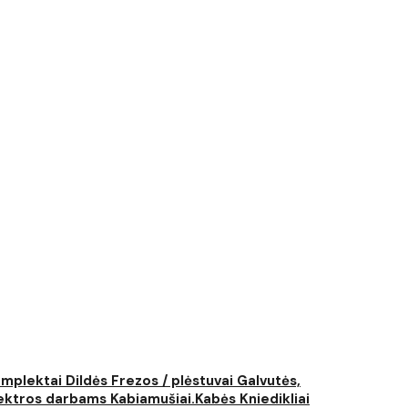
komplektai
Dildės
Frezos / plėstuvai
Galvutės,
elektros darbams
Kabiamušiai.Kabės
Kniedikliai