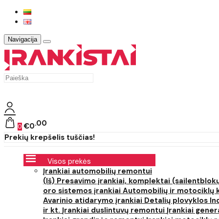
Navigacija
00
€0
0
Prekių krepšelis tuščias!
Visos prekės
Įrankiai automobilių remontui
(Iš) Presavimo įrankiai, komplektai (sailentblokų
oro sistemos įrankiai
Automobilių ir motociklų 
Avarinio atidarymo įrankiai
Detalių plovyklos
In
ir kt.
Įrankiai duslintuvų remontui
Įrankiai gener