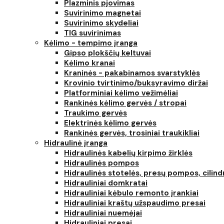
Plazminis pjovimas
Suvirinimo magnetai
Suvirinimo skydeliai
TIG suvirinimas
Kėlimo - tempimo įranga
Gipso plokščių keltuvai
Kėlimo kranai
Kraninės - pakabinamos svarstyklės
Krovinio tvirtinimo/buksyravimo diržai
Platforminiai kėlimo vežimėliai
Rankinės kėlimo gervės / stropai
Traukimo gervės
Elektrinės kėlimo gervės
Rankinės gervės, trosiniai traukikliai
Hidraulinė įranga
Hidraulinės kabelių kirpimo žirklės
Hidraulinės pompos
Hidraulinės stotelės, presų pompos, cilind
Hidrauliniai domkratai
Hidrauliniai kėbulo remonto įrankiai
Hidrauliniai kraštų užspaudimo presai
Hidrauliniai nuemėjai
Hidrauliniai presai