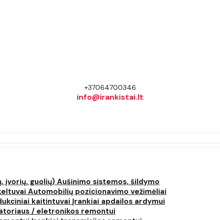
+37064700346
info@irankistai.lt
, įvorių, guolių)
Aušinimo sistemos, šildymo
keltuvai
Automobilių pozicionavimo vežimėliai
dukciniai kaitintuvai
Įrankiai apdailos ardymui
atoriaus / eletronikos remontui