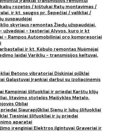
 remontui
Įrankiai transmisijos remontui
kabų rozetės / kištukai
Ratų montavimas /
lai, ir kt. saugos pr.
Šepečiai / valikliai /
ių suspaudėjai
iklio skyriaus remontas
Žiedų užspaudėjai,
- užvedėjai - testeriai
Alyvos, kuro ir kt
tai - Rampos
Automobiliniai oro kompresoriai
i
arbastaliai ir kt.
Kėbulo remontas
Nuėmėjai
edimo laidai
Variklių - transmisijos keltuvai,
kliai
Betono vibratoriai
Diskiniai pjūklai
iai
Galąstuvai
Įrankiai darbui su izoliacinėmis
iai
Kampiniai šlifuokliai ir priedai
Karštų klijų
liai, litavimo stotelės
Maišyklės
Metalo,
pjovės
Obliai
r priedai
Siaurapjūkliai
Sienų ir lubų šlifuokliai
ūklai
Tiesiniai šlifuokliai ir jų priedai
rinimo aparatai
žimo įrenginiai
Elektros ilgintuvai
Graveriai ir