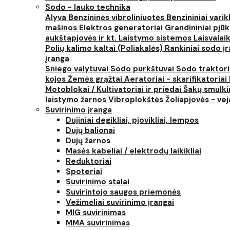
Sodo - lauko technika
Alyva
Benzininės vibroliniuotės
Benzininiai varik
mašinos
Elektros generatoriai
Grandininiai pjūk
aukštapjovės ir kt.
Laistymo sistemos
Laisvalai
Polių kalimo kaltai (Poliakalės)
Rankiniai sodo įra
įranga
Sniego valytuvai
Sodo purkštuvai
Sodo traktor
kojos
Žemės grąžtai
Aeratoriai - skarifikatoriai
Motoblokai / Kultivatoriai ir priedai
Šakų smulki
laistymo žarnos
Vibroplokštės
Žoliapjovės - ve
Suvirinimo įranga
Dujiniai degikliai, pjovikliai, lempos
Dujų balionai
Dujų žarnos
Masės kabeliai / elektrodų laikikliai
Reduktoriai
Spoteriai
Suvirinimo stalai
Suvirintojo saugos priemonės
Vežimėliai suvirinimo įrangai
MIG suvirinimas
MMA suvirinimas