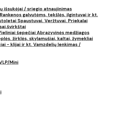
ų išsukėjai / sriegio atnaujinimas
Rankenos galvutėms, tekšlės, ilgintuvai ir kt.
istoletai
Spaustuvai. Veržtuvai. Priekalai
ai,švirkštai
Vieliniai šepečiai
Abrazyvinės medžiagos
plės. žirklės, skylamušiai, kaltai, žymekliai
i - klijai ir kt.
Vamzdelių lenkimas /
LVLP/Mini
i