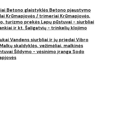
liai
Betono glaistyklės
Betono pjaustymo
lai
Krūmapjovės / trimeriai
Krūmapjovės,
ko, turizmo prekės
Lapų pūstuvai - siurbliai
nkiai ir kt.
Šaligatvių - trinkelių klojimo
iukai
Vandens siurbliai ir jų priedai
Vibro
Malkų skaldyklės, vežimėliai, malkinės
ntuvai
Šildymo - vėsinimo įranga
Sodo
japjovės