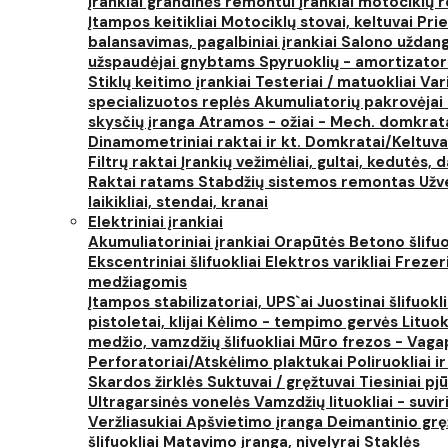
Įrankiai grandinės remontui
Įrankiai motociklų
Įtampos keitikliai
Motociklų stovai, keltuvai
Prie
balansavimas, pagalbiniai įrankiai
Salono uždanga
užspaudėjai gnybtams
Spyruoklių - amortizator
Stiklų keitimo įrankiai
Testeriai / matuokliai
Var
specializuotos replės
Akumuliatorių pakrovėjai 
skysčių įranga
Atramos - ožiai - Mech. domkra
Dinamometriniai raktai ir kt.
Domkratai/Keltuva
Filtrų raktai
Įrankių vežimėliai, gultai, kedutės, d
Raktai ratams
Stabdžių sistemos remontas
Užv
laikikliai, stendai, kranai
Elektriniai įrankiai
Akumuliatoriniai įrankiai
Orapūtės
Betono šlifuo
Ekscentriniai šlifuokliai
Elektros varikliai
Frezer
medžiagomis
Įtampos stabilizatoriai, UPS`ai
Juostinai šlifuokl
pistoletai, klijai
Kėlimo - tempimo gervės
Lituok
medžio, vamzdžių šlifuokliai
Mūro frezos - Vaga
Perforatoriai/Atskėlimo plaktukai
Poliruokliai i
Skardos žirklės
Suktuvai / gręžtuvai
Tiesiniai pj
Ultragarsinės vonelės
Vamzdžių lituokliai - suvi
Veržliasukiai
Apšvietimo įranga
Deimantinio grę
šlifuokliai
Matavimo įranga, nivelyrai
Staklės