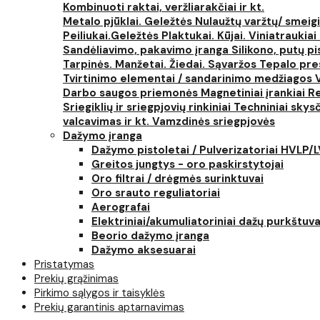
Kombinuoti raktai, veržliarakčiai ir kt.
Metalo pjūklai. Geležtės
Nulaužtų varžtų/ smeigi
Peiliukai.Geležtės
Plaktukai. Kūjai. Viniatraukiai
Sandėliavimo, pakavimo įranga
Silikono, putų p
Tarpinės. Manžetai. Žiedai. Sąvaržos
Tepalo pres
Tvirtinimo elementai / sandarinimo medžiagos
Darbo saugos priemonės
Magnetiniai įrankiai
Re
Sriegiklių ir sriegpjovių rinkiniai
Techniniai skysčia
valcavimas ir kt.
Vamzdinės sriegpjovės
Dažymo įranga
Dažymo pistoletai / Pulverizatoriai HVLP/
Greitos jungtys - oro paskirstytojai
Oro filtrai / drėgmės surinktuvai
Oro srauto reguliatoriai
Aerografai
Elektriniai/akumuliatoriniai dažų purkštuva
Beorio dažymo įranga
Dažymo aksesuarai
Pristatymas
Prekių grąžinimas
Pirkimo sąlygos ir taisyklės
Prekių garantinis aptarnavimas