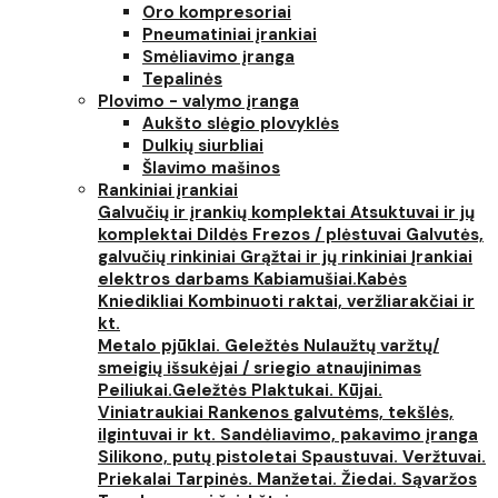
Oro kompresoriai
Pneumatiniai įrankiai
Smėliavimo įranga
Tepalinės
Plovimo - valymo įranga
Aukšto slėgio plovyklės
Dulkių siurbliai
Šlavimo mašinos
Rankiniai įrankiai
Galvučių ir įrankių komplektai
Atsuktuvai ir jų
komplektai
Dildės
Frezos / plėstuvai
Galvutės,
galvučių rinkiniai
Grąžtai ir jų rinkiniai
Įrankiai
elektros darbams
Kabiamušiai.Kabės
Kniedikliai
Kombinuoti raktai, veržliarakčiai ir
kt.
Metalo pjūklai. Geležtės
Nulaužtų varžtų/
smeigių išsukėjai / sriegio atnaujinimas
Peiliukai.Geležtės
Plaktukai. Kūjai.
Viniatraukiai
Rankenos galvutėms, tekšlės,
ilgintuvai ir kt.
Sandėliavimo, pakavimo įranga
Silikono, putų pistoletai
Spaustuvai. Veržtuvai.
Priekalai
Tarpinės. Manžetai. Žiedai. Sąvaržos