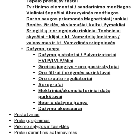
Tepalo presai,švirkštai
Tvirtinimo elementai / sandarinimo medžiagos
Vieliniai šepečiai
Abrazyvinės medžiagos
Darbo saugos priemonės
Magnetiniai įrankiai
Replės. žirklės, skylamušiai, kaltai, žymekliai
Sriegiklių ir sriegpjovių rinkiniai
Techniniai
skysčiai - klijai ir kt.
Vamzdelių lenkimas /
valcavimas ir kt.
Vamzdinės sriegpjovės
Dažymo įranga
Dažymo pistoletai / Pulverizatoriai
HVLP/LVLP/Mini
Greitos jungtys - oro paskirstytojai
Oro filtrai / drėgmės surinktuvai
Oro srauto reguliatoriai
Aerografai
Elektriniai/akumuliatoriniai dažų
purkštuvai
Beorio dažymo įranga
Dažymo aksesuarai
Pristatymas
Prekių grąžinimas
Pirkimo sąlygos ir taisyklės
Prekių garantinis aptarnavimas