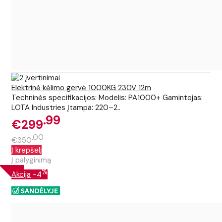
Elektrinė kėlimo gervė 1000KG 230V 12m
Techninės specifikacijos: Modelis: PA1000+ Gamintojas:
LOTA Industries Įtampa: 220–2..
99
€299
00
€350
Į krepšelį
Į palyginimą
%
Akcija
-4