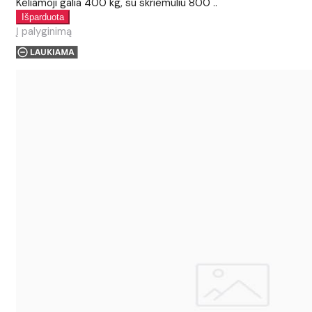
Keliamoji galia 400 kg, su skriemuliu 800 ..
Į palyginimą