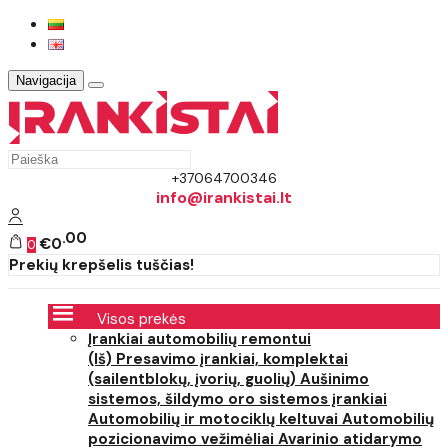
Navigacija
+37064700346
info@irankistai.lt
00
€0
0
Prekių krepšelis tuščias!
Visos prekės
Įrankiai automobilių remontui
(Iš) Presavimo įrankiai, komplektai
(sailentblokų, įvorių, guolių)
Aušinimo
sistemos, šildymo oro sistemos įrankiai
Automobilių ir motociklų keltuvai
Automobilių
pozicionavimo vežimėliai
Avarinio atidarymo