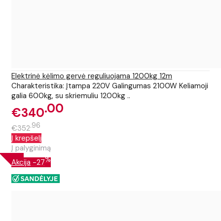
Elektrinė kėlimo gervė reguliuojama 1200kg 12m
Charakteristika: Įtampa 220V Galingumas 2100W Keliamoji
galia 600kg, su skriemuliu 1200kg ..
00
€340
96
€352
Į krepšelį
Į palyginimą
%
Akcija
-27