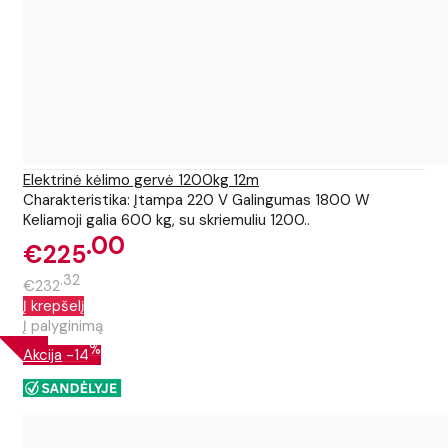
Elektrinė kėlimo gervė 1200kg 12m
Charakteristika: Įtampa 220 V Galingumas 1800 W
Keliamoji galia 600 kg, su skriemuliu 1200..
00
€225
32
€232
Į krepšelį
Į palyginimą
%
Akcija
-14