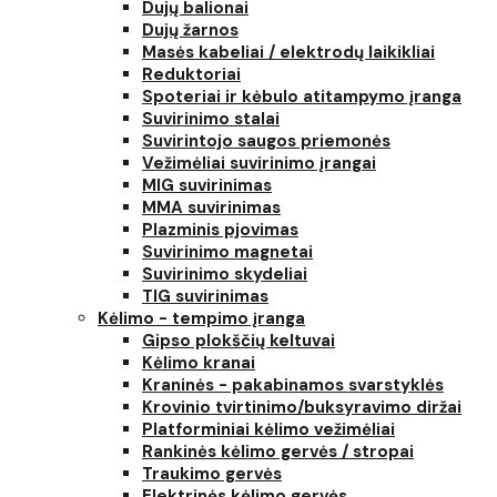
Dujų balionai
Dujų žarnos
Masės kabeliai / elektrodų laikikliai
Reduktoriai
Spoteriai ir kėbulo atitampymo įranga
Suvirinimo stalai
Suvirintojo saugos priemonės
Vežimėliai suvirinimo įrangai
MIG suvirinimas
MMA suvirinimas
Plazminis pjovimas
Suvirinimo magnetai
Suvirinimo skydeliai
TIG suvirinimas
Kėlimo - tempimo įranga
Gipso plokščių keltuvai
Kėlimo kranai
Kraninės - pakabinamos svarstyklės
Krovinio tvirtinimo/buksyravimo diržai
Platforminiai kėlimo vežimėliai
Rankinės kėlimo gervės / stropai
Traukimo gervės
Elektrinės kėlimo gervės