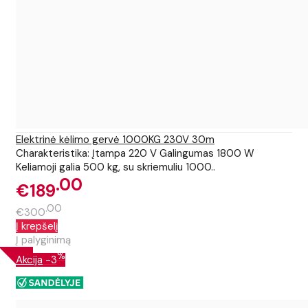
Elektrinė kėlimo gervė 1000KG 230V 30m
Charakteristika: Įtampa 220 V Galingumas 1800 W
Keliamoji galia 500 kg, su skriemuliu 1000..
00
€189
00
€300
Į krepšelį
Į palyginimą
%
Akcija
-3