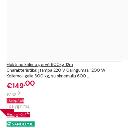
Elektrinė kėlimo gervė 600kg 12m
Charakteristika: Įtampa 220 V Galingumas 1200 W
Keliamoji galia 300 kg, su skriemuliu 600 ..
00
€149
91
€153
Į krepšelį
Į palyginimą
%
Akcija
-37