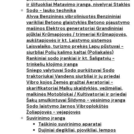
ir šlifuokliai
Matavimo įranga, nivelyrai
Staklės
Sodo - lauko technika
Alyva
Benzininės vibroliniuotės
Benzininiai
varikliai
Betono glaistyklės
Betono pjaustymo
mašinos
Elektros generatoriai
Grandininiai
pjūklai
Krūmapjovės / trimeriai
Krūmapjovės,
aukštapjovės ir kt.
Laistymo sistemos
Laisvalaiko, turizmo prekės
Lapų pūstuvai -
siurbliai
Polių kalimo kaltai (Poliakalės)
Rankiniai sodo įrankiai ir kt.
Šaligatvių -
trinkelių klojimo įranga
Sniego valytuvai
Sodo purkštuvai
Sodo
traktoriukai
Vandens siurbliai ir jų priedai
Vibro kojos
Žemės grąžtai
Aeratoriai -
skarifikatoriai
Malkų skaldyklės, vežimėliai,
malkinės
Motoblokai / Kultivatoriai ir priedai
Šakų smulkintuvai
Šildymo - vėsinimo įranga
Sodo laistymo žarnos
Vibroplokštės
Žoliapjovės - vejapjovės
Suvirinimo įranga
Taškinio suvirinimo aparatai
Dujiniai degikliai, pjovikliai, lempos