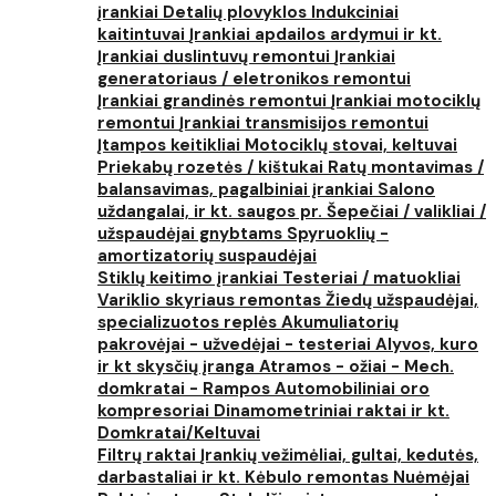
įrankiai
Detalių plovyklos
Indukciniai
kaitintuvai
Įrankiai apdailos ardymui ir kt.
Įrankiai duslintuvų remontui
Įrankiai
generatoriaus / eletronikos remontui
Įrankiai grandinės remontui
Įrankiai motociklų
remontui
Įrankiai transmisijos remontui
Įtampos keitikliai
Motociklų stovai, keltuvai
Priekabų rozetės / kištukai
Ratų montavimas /
balansavimas, pagalbiniai įrankiai
Salono
uždangalai, ir kt. saugos pr.
Šepečiai / valikliai /
užspaudėjai gnybtams
Spyruoklių -
amortizatorių suspaudėjai
Stiklų keitimo įrankiai
Testeriai / matuokliai
Variklio skyriaus remontas
Žiedų užspaudėjai,
specializuotos replės
Akumuliatorių
pakrovėjai - užvedėjai - testeriai
Alyvos, kuro
ir kt skysčių įranga
Atramos - ožiai - Mech.
domkratai - Rampos
Automobiliniai oro
kompresoriai
Dinamometriniai raktai ir kt.
Domkratai/Keltuvai
Filtrų raktai
Įrankių vežimėliai, gultai, kedutės,
darbastaliai ir kt.
Kėbulo remontas
Nuėmėjai