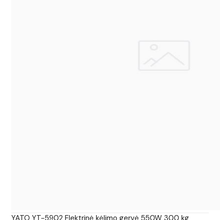
YATO YT-5902 Elektrinė kėlimo gervė 550W 300 kg