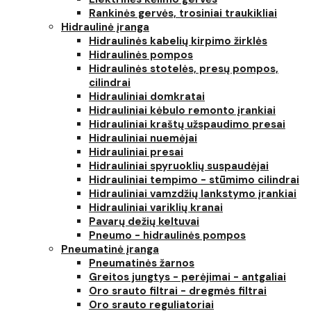
Rankinės gervės, trosiniai traukikliai
Hidraulinė įranga
Hidraulinės kabelių kirpimo žirklės
Hidraulinės pompos
Hidraulinės stotelės, presų pompos,
cilindrai
Hidrauliniai domkratai
Hidrauliniai kėbulo remonto įrankiai
Hidrauliniai kraštų užspaudimo presai
Hidrauliniai nuemėjai
Hidrauliniai presai
Hidrauliniai spyruoklių suspaudėjai
Hidrauliniai tempimo - stūmimo cilindrai
Hidrauliniai vamzdžių lankstymo įrankiai
Hidrauliniai variklių kranai
Pavarų dežių keltuvai
Pneumo - hidraulinės pompos
Pneumatinė įranga
Pneumatinės žarnos
Greitos jungtys - perėjimai - antgaliai
Oro srauto filtrai - dregmės filtrai
Oro srauto reguliatoriai