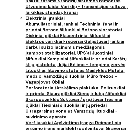
Raktai ratams
Stabdžių sistemos remontas
Užvedimo laidai
Variklių - transmisijos keltuvai,
laikikliai, stendai, kranai
Elektriniai įrankiai
Akumuliatoriniai įrankiai
Techniniai fenai ir
priedai
Betono šlifuokliai
Betono vibratoriai
Diskiniai pjūklai
Ekscentriniai šlifuokliai
Elektros varikliai
Frezeriai
Galąstuvai
Įrankiai
darbui su izoliacinėmis medžiagomis
Įtampos stabilizatoriai, UPS`ai
Juostiniai
šlifuokliai
Kampiniai šlifuokliai ir priedai
Karštų
klijų pistoletai, klijai
Kėlimo - tempimo gervės
Lituokliai, litavimo stotelės
Maišyklės
Metalo,
medžio, vamzdžių šlifuokliai
Mūro frezos -
Vagapjovės
Obliai
Perforatoriai/Atskėlimo plaktukai
Poliruokliai
ir priedai
Siaurapjūkliai
Sienų ir lubų šlifuokliai
Skardos žirklės
Suktuvai / gręžtuvai
Tiesiniai
pjūklai
Tiesiniai šlifuokliai ir jų priedai
Ultragarsinės vonelės
Vamzdžių lituokliai -
suvirinimo aparatai
Veržliasukiai
Apšvietimo įranga
Deimantinio
gręžimo įrenginiai
Elektros ilgintuvai
Graveriai