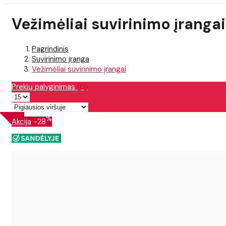
Vežimėliai suvirinimo įrangai
Pagrindinis
Suvirinimo įranga
Vežimėliai suvirinimo įrangai
Prekių palyginimas
(0)
%
Akcija
-28