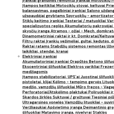
Įrankiai grandinės remontui
Įrankiai motociklų
Įtampos keitikliai
Motociklų stovai, keltuvai
Prie
balansavimas, pagalbiniai įrankiai
Salono uždanga
užspaudėjai gnybtams
Spyruoklių - amortizator
Stiklų keitimo įrankiai
Testeriai / matuokliai
Var
specializuotos replės
Akumuliatorių pakrovėjai 
skysčių įranga
Atramos - ožiai - Mech. domkra
Dinamometriniai raktai ir kt.
Domkratai/Keltuva
Filtrų raktai
Įrankių vežimėliai, gultai, kedutės, d
Raktai ratams
Stabdžių sistemos remontas
Užv
laikikliai, stendai, kranai
Elektriniai įrankiai
Akumuliatoriniai įrankiai
Orapūtės
Betono šlifuo
Ekscentriniai šlifuokliai
Elektros varikliai
Frezer
medžiagomis
Įtampos stabilizatoriai, UPS`ai
Juostinai šlifuokl
pistoletai, klijai
Kėlimo - tempimo gervės
Lituok
medžio, vamzdžių šlifuokliai
Mūro frezos - Vaga
Perforatoriai/Atskėlimo plaktukai
Poliruokliai i
Skardos žirklės
Suktuvai / gręžtuvai
Tiesiniai pj
Ultragarsinės vonelės
Vamzdžių lituokliai - suvi
Veržliasukiai
Apšvietimo įranga
Deimantinio grę
šlifuokliai
Matavimo įranga, nivelyrai
Staklės