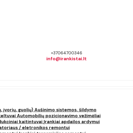
+37064700346
info@irankistai.lt
, įvorių, guolių)
Aušinimo sistemos, šildymo
keltuvai
Automobilių pozicionavimo vežimėliai
dukciniai kaitintuvai
Įrankiai apdailos ardymui
atoriaus / eletronikos remontui