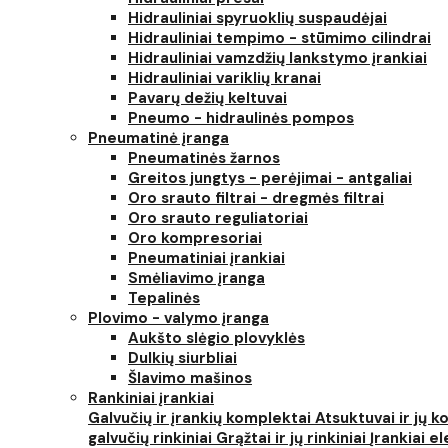
Hidrauliniai spyruoklių suspaudėjai
Hidrauliniai tempimo - stūmimo cilindrai
Hidrauliniai vamzdžių lankstymo įrankiai
Hidrauliniai variklių kranai
Pavarų dežių keltuvai
Pneumo - hidraulinės pompos
Pneumatinė įranga
Pneumatinės žarnos
Greitos jungtys - perėjimai - antgaliai
Oro srauto filtrai - dregmės filtrai
Oro srauto reguliatoriai
Oro kompresoriai
Pneumatiniai įrankiai
Smėliavimo įranga
Tepalinės
Plovimo - valymo įranga
Aukšto slėgio plovyklės
Dulkių siurbliai
Šlavimo mašinos
Rankiniai įrankiai
Galvučių ir įrankių komplektai
Atsuktuvai ir jų 
galvučių rinkiniai
Grąžtai ir jų rinkiniai
Įrankiai 