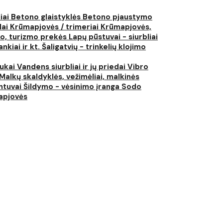
liai
Betono glaistyklės
Betono pjaustymo
lai
Krūmapjovės / trimeriai
Krūmapjovės,
ko, turizmo prekės
Lapų pūstuvai - siurbliai
nkiai ir kt.
Šaligatvių - trinkelių klojimo
iukai
Vandens siurbliai ir jų priedai
Vibro
Malkų skaldyklės, vežimėliai, malkinės
ntuvai
Šildymo - vėsinimo įranga
Sodo
japjovės