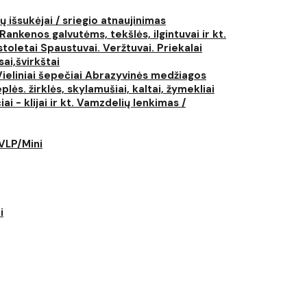
ų išsukėjai / sriegio atnaujinimas
Rankenos galvutėms, tekšlės, ilgintuvai ir kt.
istoletai
Spaustuvai. Veržtuvai. Priekalai
ai,švirkštai
Vieliniai šepečiai
Abrazyvinės medžiagos
plės. žirklės, skylamušiai, kaltai, žymekliai
i - klijai ir kt.
Vamzdelių lenkimas /
LVLP/Mini
i