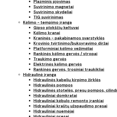
Plazminis pjovimas
Suvirinimo magnetai
Suvirinimo skydeliai
TIG suvirinimas
Kėlimo - tempimo įranga
Gipso plokščių keltuvai
Kėlimo kranai
Kraninės - pakabinamos svarstyklės
Krovinio tvirtinimo/buksyravimo diržai
Platforminiai kėlimo vežimėliai
Rankinės kėlimo gervės / stropai
Traukimo gervės
Elektrinės kėlimo gervės
Rankinės gervės, trosiniai traukikliai
Hidraulinė įranga
Hidraulinės kabelių kirpimo žirklės
Hidraulinės pompos
Hidraulinės stotelės, presų pompos, cilind
Hidrauliniai domkratai
Hidrauliniai kėbulo remonto įrankiai
Hidrauliniai kraštų užspaudimo presai
Hidrauliniai nuemėjai
Hidrauliniai presai