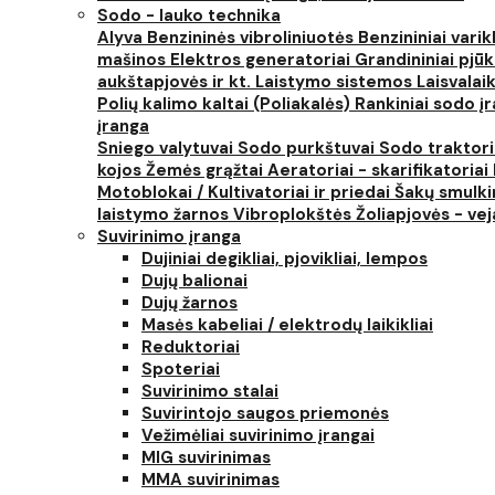
Sodo - lauko technika
Alyva
Benzininės vibroliniuotės
Benzininiai varik
mašinos
Elektros generatoriai
Grandininiai pjūk
aukštapjovės ir kt.
Laistymo sistemos
Laisvalai
Polių kalimo kaltai (Poliakalės)
Rankiniai sodo įra
įranga
Sniego valytuvai
Sodo purkštuvai
Sodo traktor
kojos
Žemės grąžtai
Aeratoriai - skarifikatoriai
Motoblokai / Kultivatoriai ir priedai
Šakų smulki
laistymo žarnos
Vibroplokštės
Žoliapjovės - ve
Suvirinimo įranga
Dujiniai degikliai, pjovikliai, lempos
Dujų balionai
Dujų žarnos
Masės kabeliai / elektrodų laikikliai
Reduktoriai
Spoteriai
Suvirinimo stalai
Suvirintojo saugos priemonės
Vežimėliai suvirinimo įrangai
MIG suvirinimas
MMA suvirinimas