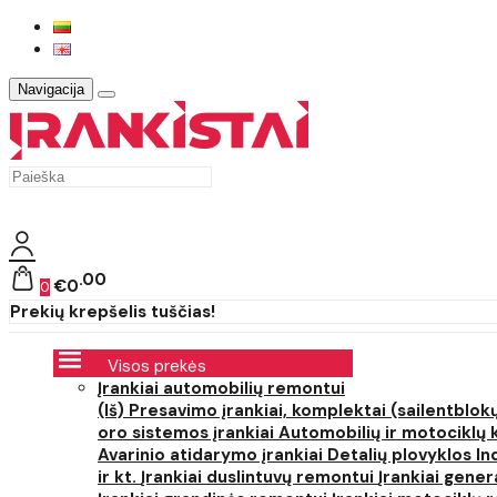
Navigacija
00
€0
0
Prekių krepšelis tuščias!
Visos prekės
Įrankiai automobilių remontui
(Iš) Presavimo įrankiai, komplektai (sailentblokų
oro sistemos įrankiai
Automobilių ir motociklų 
Avarinio atidarymo įrankiai
Detalių plovyklos
In
ir kt.
Įrankiai duslintuvų remontui
Įrankiai gener