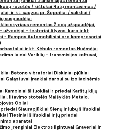
 remontui
Įrankiai transmisijos remontui
kabų rozetės / kištukai
Ratų montavimas /
lai, ir kt. saugos pr.
Šepečiai / valikliai /
ių suspaudėjai
iklio skyriaus remontas
Žiedų užspaudėjai,
- užvedėjai - testeriai
Alyvos, kuro ir kt
tai - Rampos
Automobiliniai oro kompresoriai
i
arbastaliai ir kt.
Kėbulo remontas
Nuėmėjai
edimo laidai
Variklių - transmisijos keltuvai,
kliai
Betono vibratoriai
Diskiniai pjūklai
iai
Galąstuvai
Įrankiai darbui su izoliacinėmis
iai
Kampiniai šlifuokliai ir priedai
Karštų klijų
liai, litavimo stotelės
Maišyklės
Metalo,
pjovės
Obliai
r priedai
Siaurapjūkliai
Sienų ir lubų šlifuokliai
ūklai
Tiesiniai šlifuokliai ir jų priedai
rinimo aparatai
žimo įrenginiai
Elektros ilgintuvai
Graveriai ir