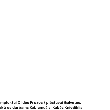
komplektai
Dildės
Frezos / plėstuvai
Galvutės,
elektros darbams
Kabiamušiai.Kabės
Kniedikliai