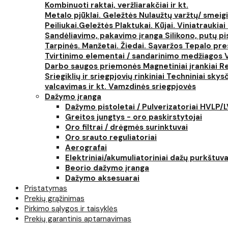
Kombinuoti raktai, veržliarakčiai ir kt.
Metalo pjūklai. Geležtės
Nulaužtų varžtų/ smeigi
Peiliukai.Geležtės
Plaktukai. Kūjai. Viniatraukiai
Sandėliavimo, pakavimo įranga
Silikono, putų p
Tarpinės. Manžetai. Žiedai. Sąvaržos
Tepalo pres
Tvirtinimo elementai / sandarinimo medžiagos
Darbo saugos priemonės
Magnetiniai įrankiai
Re
Sriegiklių ir sriegpjovių rinkiniai
Techniniai skysčia
valcavimas ir kt.
Vamzdinės sriegpjovės
Dažymo įranga
Dažymo pistoletai / Pulverizatoriai HVLP/
Greitos jungtys - oro paskirstytojai
Oro filtrai / drėgmės surinktuvai
Oro srauto reguliatoriai
Aerografai
Elektriniai/akumuliatoriniai dažų purkštuva
Beorio dažymo įranga
Dažymo aksesuarai
Pristatymas
Prekių grąžinimas
Pirkimo sąlygos ir taisyklės
Prekių garantinis aptarnavimas