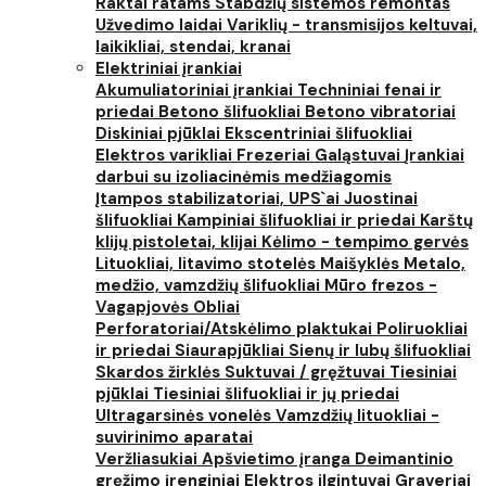
Raktai ratams
Stabdžių sistemos remontas
Užvedimo laidai
Variklių - transmisijos keltuvai,
laikikliai, stendai, kranai
Elektriniai įrankiai
Akumuliatoriniai įrankiai
Techniniai fenai ir
priedai
Betono šlifuokliai
Betono vibratoriai
Diskiniai pjūklai
Ekscentriniai šlifuokliai
Elektros varikliai
Frezeriai
Galąstuvai
Įrankiai
darbui su izoliacinėmis medžiagomis
Įtampos stabilizatoriai, UPS`ai
Juostinai
šlifuokliai
Kampiniai šlifuokliai ir priedai
Karštų
klijų pistoletai, klijai
Kėlimo - tempimo gervės
Lituokliai, litavimo stotelės
Maišyklės
Metalo,
medžio, vamzdžių šlifuokliai
Mūro frezos -
Vagapjovės
Obliai
Perforatoriai/Atskėlimo plaktukai
Poliruokliai
ir priedai
Siaurapjūkliai
Sienų ir lubų šlifuokliai
Skardos žirklės
Suktuvai / gręžtuvai
Tiesiniai
pjūklai
Tiesiniai šlifuokliai ir jų priedai
Ultragarsinės vonelės
Vamzdžių lituokliai -
suvirinimo aparatai
Veržliasukiai
Apšvietimo įranga
Deimantinio
gręžimo įrenginiai
Elektros ilgintuvai
Graveriai