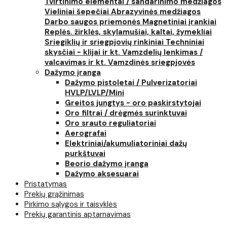
Tvirtinimo elementai / sandarinimo medžiagos
Vieliniai šepečiai
Abrazyvinės medžiagos
Darbo saugos priemonės
Magnetiniai įrankiai
Replės. žirklės, skylamušiai, kaltai, žymekliai
Sriegiklių ir sriegpjovių rinkiniai
Techniniai
skysčiai - klijai ir kt.
Vamzdelių lenkimas /
valcavimas ir kt.
Vamzdinės sriegpjovės
Dažymo įranga
Dažymo pistoletai / Pulverizatoriai
HVLP/LVLP/Mini
Greitos jungtys - oro paskirstytojai
Oro filtrai / drėgmės surinktuvai
Oro srauto reguliatoriai
Aerografai
Elektriniai/akumuliatoriniai dažų
purkštuvai
Beorio dažymo įranga
Dažymo aksesuarai
Pristatymas
Prekių grąžinimas
Pirkimo sąlygos ir taisyklės
Prekių garantinis aptarnavimas