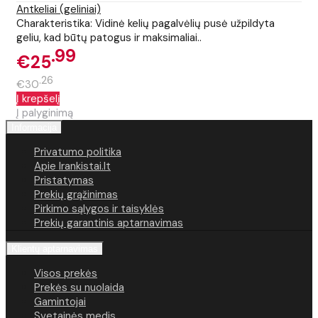
Antkeliai (geliniai)
Charakteristika: Vidinė kelių pagalvėlių pusė užpildyta
geliu, kad būtų patogus ir maksimaliai..
99
€25
26
€30
Į krepšelį
Į palyginimą
Informacija
Privatumo politika
Apie Irankistai.lt
Pristatymas
Prekių grąžinimas
Pirkimo sąlygos ir taisyklės
Prekių garantinis aptarnavimas
Klientų aptarnavimas
Visos prekės
Prekės su nuolaida
Gamintojai
Svetainės medis