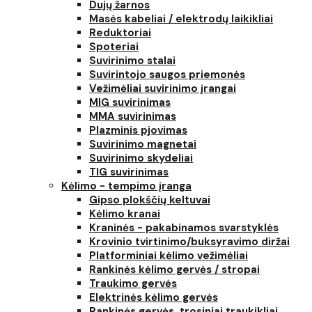
Dujų žarnos
Masės kabeliai / elektrodų laikikliai
Reduktoriai
Spoteriai
Suvirinimo stalai
Suvirintojo saugos priemonės
Vežimėliai suvirinimo įrangai
MIG suvirinimas
MMA suvirinimas
Plazminis pjovimas
Suvirinimo magnetai
Suvirinimo skydeliai
TIG suvirinimas
Kėlimo - tempimo įranga
Gipso plokščių keltuvai
Kėlimo kranai
Kraninės - pakabinamos svarstyklės
Krovinio tvirtinimo/buksyravimo diržai
Platforminiai kėlimo vežimėliai
Rankinės kėlimo gervės / stropai
Traukimo gervės
Elektrinės kėlimo gervės
Rankinės gervės, trosiniai traukikliai