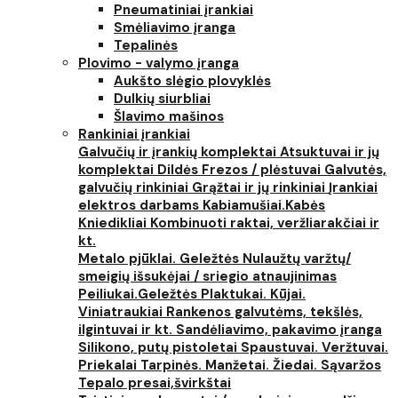
Pneumatiniai įrankiai
Smėliavimo įranga
Tepalinės
Plovimo - valymo įranga
Aukšto slėgio plovyklės
Dulkių siurbliai
Šlavimo mašinos
Rankiniai įrankiai
Galvučių ir įrankių komplektai
Atsuktuvai ir jų
komplektai
Dildės
Frezos / plėstuvai
Galvutės,
galvučių rinkiniai
Grąžtai ir jų rinkiniai
Įrankiai
elektros darbams
Kabiamušiai.Kabės
Kniedikliai
Kombinuoti raktai, veržliarakčiai ir
kt.
Metalo pjūklai. Geležtės
Nulaužtų varžtų/
smeigių išsukėjai / sriegio atnaujinimas
Peiliukai.Geležtės
Plaktukai. Kūjai.
Viniatraukiai
Rankenos galvutėms, tekšlės,
ilgintuvai ir kt.
Sandėliavimo, pakavimo įranga
Silikono, putų pistoletai
Spaustuvai. Veržtuvai.
Priekalai
Tarpinės. Manžetai. Žiedai. Sąvaržos
Tepalo presai,švirkštai