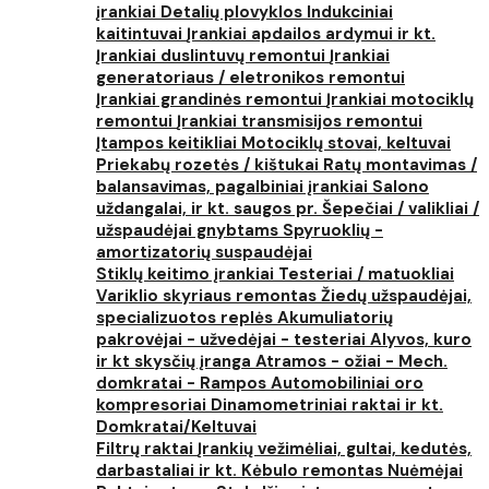
įrankiai
Detalių plovyklos
Indukciniai
kaitintuvai
Įrankiai apdailos ardymui ir kt.
Įrankiai duslintuvų remontui
Įrankiai
generatoriaus / eletronikos remontui
Įrankiai grandinės remontui
Įrankiai motociklų
remontui
Įrankiai transmisijos remontui
Įtampos keitikliai
Motociklų stovai, keltuvai
Priekabų rozetės / kištukai
Ratų montavimas /
balansavimas, pagalbiniai įrankiai
Salono
uždangalai, ir kt. saugos pr.
Šepečiai / valikliai /
užspaudėjai gnybtams
Spyruoklių -
amortizatorių suspaudėjai
Stiklų keitimo įrankiai
Testeriai / matuokliai
Variklio skyriaus remontas
Žiedų užspaudėjai,
specializuotos replės
Akumuliatorių
pakrovėjai - užvedėjai - testeriai
Alyvos, kuro
ir kt skysčių įranga
Atramos - ožiai - Mech.
domkratai - Rampos
Automobiliniai oro
kompresoriai
Dinamometriniai raktai ir kt.
Domkratai/Keltuvai
Filtrų raktai
Įrankių vežimėliai, gultai, kedutės,
darbastaliai ir kt.
Kėbulo remontas
Nuėmėjai