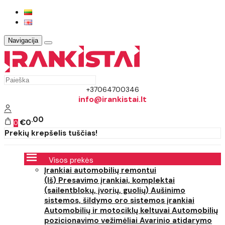
Navigacija
+37064700346
info@irankistai.lt
00
€0
0
Prekių krepšelis tuščias!
Visos prekės
Įrankiai automobilių remontui
(Iš) Presavimo įrankiai, komplektai
(sailentblokų, įvorių, guolių)
Aušinimo
sistemos, šildymo oro sistemos įrankiai
Automobilių ir motociklų keltuvai
Automobilių
pozicionavimo vežimėliai
Avarinio atidarymo