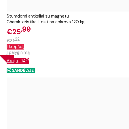
Stumdomi antkeliai su magnetu
Charakteristika: Leistina apkrova 120 kg ..
99
€25
22
€31
Į krepšelį
Į palyginimą
%
Akcija
-14