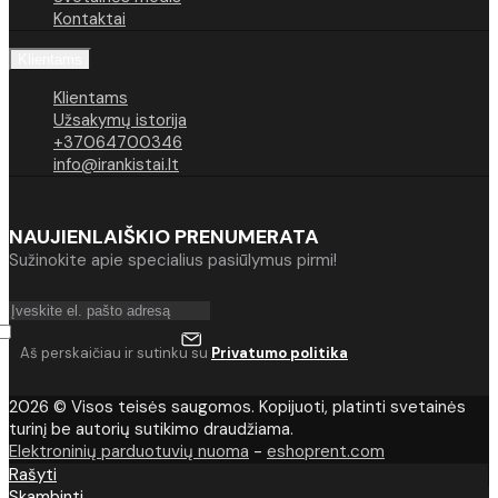
Kontaktai
Klientams
Klientams
Užsakymų istorija
+37064700346
info@irankistai.lt
NAUJIENLAIŠKIO PRENUMERATA
Sužinokite apie specialius pasiūlymus pirmi!
Aš perskaičiau ir sutinku su
Privatumo politika
2026 © Visos teisės saugomos. Kopijuoti, platinti svetainės
turinį be autorių sutikimo draudžiama.
Elektroninių parduotuvių nuoma
-
eshoprent.com
Rašyti
Skambinti