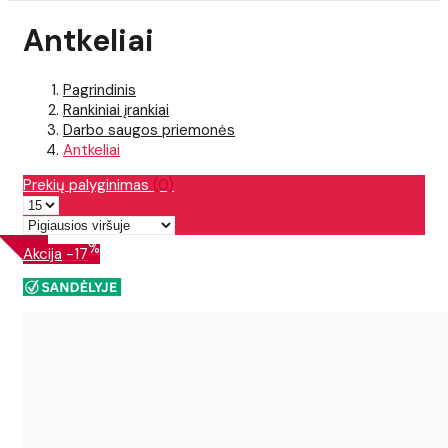
Antkeliai
Pagrindinis
Rankiniai įrankiai
Darbo saugos priemonės
Antkeliai
Prekių palyginimas
(0)
%
Akcija
-17