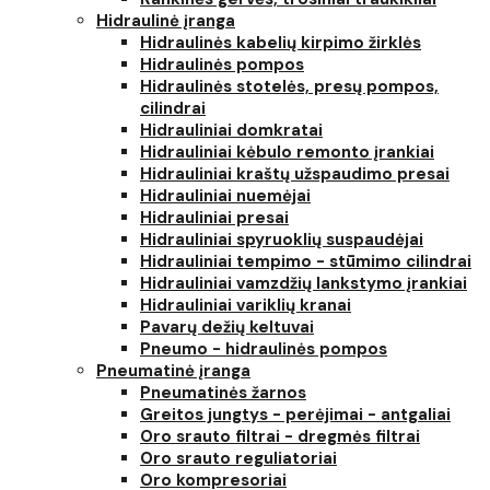
Hidraulinė įranga
Hidraulinės kabelių kirpimo žirklės
Hidraulinės pompos
Hidraulinės stotelės, presų pompos,
cilindrai
Hidrauliniai domkratai
Hidrauliniai kėbulo remonto įrankiai
Hidrauliniai kraštų užspaudimo presai
Hidrauliniai nuemėjai
Hidrauliniai presai
Hidrauliniai spyruoklių suspaudėjai
Hidrauliniai tempimo - stūmimo cilindrai
Hidrauliniai vamzdžių lankstymo įrankiai
Hidrauliniai variklių kranai
Pavarų dežių keltuvai
Pneumo - hidraulinės pompos
Pneumatinė įranga
Pneumatinės žarnos
Greitos jungtys - perėjimai - antgaliai
Oro srauto filtrai - dregmės filtrai
Oro srauto reguliatoriai
Oro kompresoriai