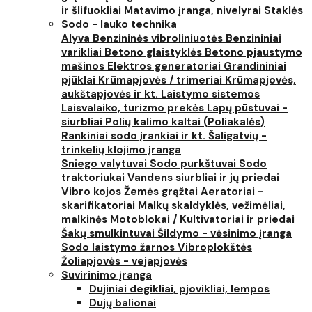
ir šlifuokliai
Matavimo įranga, nivelyrai
Staklės
Sodo - lauko technika
Alyva
Benzininės vibroliniuotės
Benzininiai
varikliai
Betono glaistyklės
Betono pjaustymo
mašinos
Elektros generatoriai
Grandininiai
pjūklai
Krūmapjovės / trimeriai
Krūmapjovės,
aukštapjovės ir kt.
Laistymo sistemos
Laisvalaiko, turizmo prekės
Lapų pūstuvai -
siurbliai
Polių kalimo kaltai (Poliakalės)
Rankiniai sodo įrankiai ir kt.
Šaligatvių -
trinkelių klojimo įranga
Sniego valytuvai
Sodo purkštuvai
Sodo
traktoriukai
Vandens siurbliai ir jų priedai
Vibro kojos
Žemės grąžtai
Aeratoriai -
skarifikatoriai
Malkų skaldyklės, vežimėliai,
malkinės
Motoblokai / Kultivatoriai ir priedai
Šakų smulkintuvai
Šildymo - vėsinimo įranga
Sodo laistymo žarnos
Vibroplokštės
Žoliapjovės - vejapjovės
Suvirinimo įranga
Dujiniai degikliai, pjovikliai, lempos
Dujų balionai