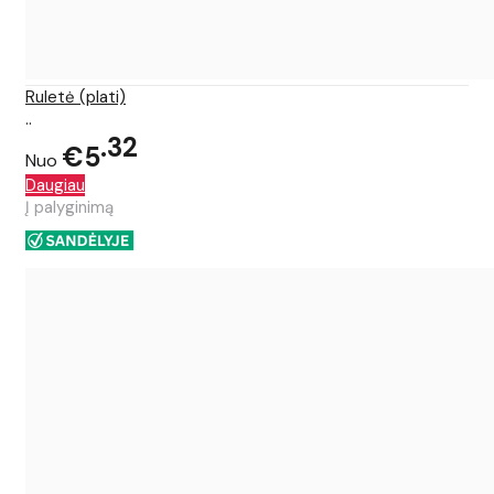
Ruletė (plati)
..
32
€5
Nuo
Daugiau
Į palyginimą