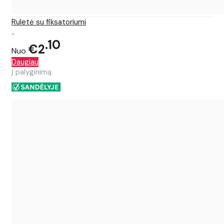
Ruletė su fiksatoriumi
..
10
€2
Nuo
Daugiau
Į palyginimą