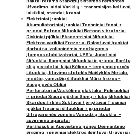
Raktai ratams
Stabdžių sistemos remontas
Užvedimo laidai
Variklių - transmisijos keltuvai,
laikikliai, stendai, kranai
Elektriniai įrankiai
Akumuliatoriniai įrankiai
Techniniai fenai ir
priedai
Betono šlifuokliai
Betono vibratoriai
Diskiniai pjūklai
Ekscentriniai šlifuokliai
Elektros varikliai
Frezeriai
Galąstuvai
Įrankiai
darbui su izoliacinėmis medžiagomis
Įtampos stabilizatoriai, UPS`ai
Juostiniai
šlifuokliai
Kampiniai šlifuokliai ir priedai
Karštų
klijų pistoletai, klijai
Kėlimo - tempimo gervės
Lituokliai, litavimo stotelės
Maišyklės
Metalo,
medžio, vamzdžių šlifuokliai
Mūro frezos -
Vagapjovės
Obliai
Perforatoriai/Atskėlimo plaktukai
Poliruokliai
ir priedai
Siaurapjūkliai
Sienų ir lubų šlifuokliai
Skardos žirklės
Suktuvai / gręžtuvai
Tiesiniai
pjūklai
Tiesiniai šlifuokliai ir jų priedai
Ultragarsinės vonelės
Vamzdžių lituokliai -
suvirinimo aparatai
Veržliasukiai
Apšvietimo įranga
Deimantinio
gręžimo įrenginiai
Elektros ilgintuvai
Graveriai