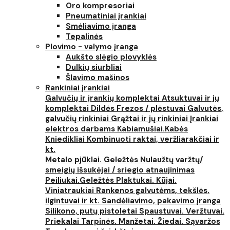
Oro kompresoriai
Pneumatiniai įrankiai
Smėliavimo įranga
Tepalinės
Plovimo - valymo įranga
Aukšto slėgio plovyklės
Dulkių siurbliai
Šlavimo mašinos
Rankiniai įrankiai
Galvučių ir įrankių komplektai
Atsuktuvai ir jų
komplektai
Dildės
Frezos / plėstuvai
Galvutės,
galvučių rinkiniai
Grąžtai ir jų rinkiniai
Įrankiai
elektros darbams
Kabiamušiai.Kabės
Kniedikliai
Kombinuoti raktai, veržliarakčiai ir
kt.
Metalo pjūklai. Geležtės
Nulaužtų varžtų/
smeigių išsukėjai / sriegio atnaujinimas
Peiliukai.Geležtės
Plaktukai. Kūjai.
Viniatraukiai
Rankenos galvutėms, tekšlės,
ilgintuvai ir kt.
Sandėliavimo, pakavimo įranga
Silikono, putų pistoletai
Spaustuvai. Veržtuvai.
Priekalai
Tarpinės. Manžetai. Žiedai. Sąvaržos