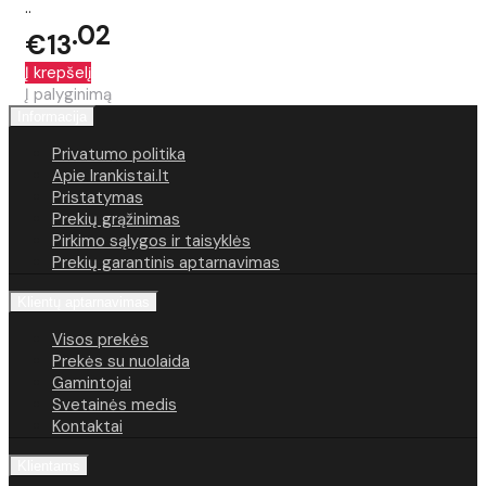
..
02
€13
Į krepšelį
Į palyginimą
Informacija
Privatumo politika
Apie Irankistai.lt
Pristatymas
Prekių grąžinimas
Pirkimo sąlygos ir taisyklės
Prekių garantinis aptarnavimas
Klientų aptarnavimas
Visos prekės
Prekės su nuolaida
Gamintojai
Svetainės medis
Kontaktai
Klientams