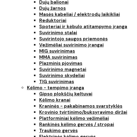
Dujų balionai
Dujų žarnos
Masės kabeliai / elektrodų laikikliai
Reduktoriai
Spoteriai ir kėbulo atitampymo įranga
Suvirinimo stalai
Suvirintojo saugos priemonės
Vežimėliai suvirinimo įrangai
MIG suvirinimas
MMA suvirinimas
Plazminis pjovimas
Suvirinimo magnetai
Suvirinimo skydeliai
TIG suvirinimas
Kėlimo - tempimo įranga
Gipso plokščių keltuvai
Kėlimo kranai
Kraninės - pakabinamos svarstyklės
Krovinio tvirtinimo/buksyravimo diržai
Platforminiai kėlimo vežimėliai
Rankinės kėlimo gervės / stropai
Traukimo gervės
Elektrinės kėlimo gervės