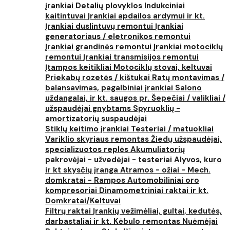
įrankiai
Detalių plovyklos
Indukciniai
kaitintuvai
Įrankiai apdailos ardymui ir kt.
Įrankiai duslintuvų remontui
Įrankiai
generatoriaus / eletronikos remontui
Įrankiai grandinės remontui
Įrankiai motociklų
remontui
Įrankiai transmisijos remontui
Įtampos keitikliai
Motociklų stovai, keltuvai
Priekabų rozetės / kištukai
Ratų montavimas /
balansavimas, pagalbiniai įrankiai
Salono
uždangalai, ir kt. saugos pr.
Šepečiai / valikliai /
užspaudėjai gnybtams
Spyruoklių -
amortizatorių suspaudėjai
Stiklų keitimo įrankiai
Testeriai / matuokliai
Variklio skyriaus remontas
Žiedų užspaudėjai,
specializuotos replės
Akumuliatorių
pakrovėjai - užvedėjai - testeriai
Alyvos, kuro
ir kt skysčių įranga
Atramos - ožiai - Mech.
domkratai - Rampos
Automobiliniai oro
kompresoriai
Dinamometriniai raktai ir kt.
Domkratai/Keltuvai
Filtrų raktai
Įrankių vežimėliai, gultai, kedutės,
darbastaliai ir kt.
Kėbulo remontas
Nuėmėjai