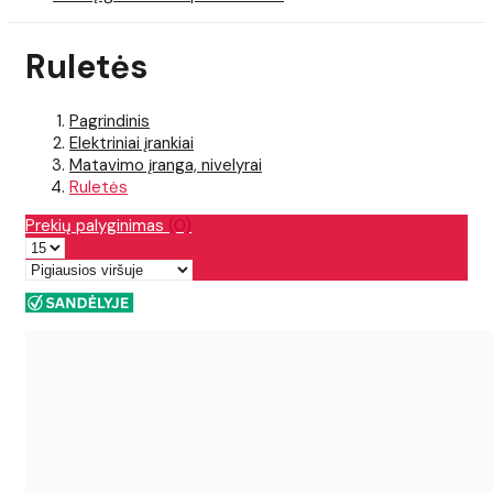
Ruletės
Pagrindinis
Elektriniai įrankiai
Matavimo įranga, nivelyrai
Ruletės
Prekių palyginimas
(0)