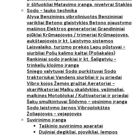
ir šlifuokliai
Matavimo įranga, nivelyrai
Staklės
Sodo - lauko technika
Alyva
Benzininės vibroliniuotės
Benzininiai
varikliai
Betono glaistyklės
Betono pjaustymo
mašinos
Elektros generatoriai
Grandininiai
pjūklai
Krūmapjovės / trimeriai
Krūmapjovės,
aukštapjovės ir kt.
Laistymo sistemos
Laisvalaiko, turizmo prekės
Lapų pūstuvai -
siurbliai
Polių kalimo kaltai (Poliakalės)
Rankiniai sodo įrankiai ir kt.
Šaligatvių -
trinkelių klojimo įranga
Sniego valytuvai
Sodo purkštuvai
Sodo
traktoriukai
Vandens siurbliai ir jų priedai
Vibro kojos
Žemės grąžtai
Aeratoriai -
skarifikatoriai
Malkų skaldyklės, vežimėliai,
malkinės
Motoblokai / Kultivatoriai ir priedai
Šakų smulkintuvai
Šildymo - vėsinimo įranga
Sodo laistymo žarnos
Vibroplokštės
Žoliapjovės - vejapjovės
Suvirinimo įranga
Taškinio suvirinimo aparatai
Dujiniai degikliai, pjovikliai, lempos