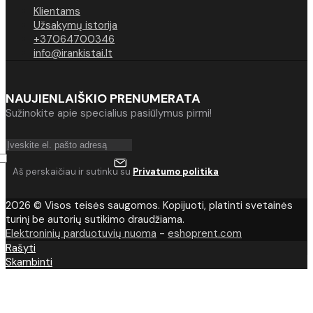
Klientams
Užsakymų istorija
+37064700346
info@irankistai.lt
NAUJIENLAIŠKIO PRENUMERATA
Sužinokite apie specialius pasiūlymus pirmi!
Aš perskaičiau ir sutinku su
Privatumo politika
2026 © Visos teisės saugomos. Kopijuoti, platinti svetainės
turinį be autorių sutikimo draudžiama.
Elektroninių parduotuvių nuoma
-
eshoprent.com
Rašyti
Skambinti