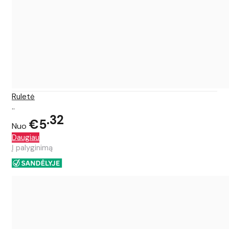
Ruletė
..
32
€5
Nuo
Daugiau
Į palyginimą