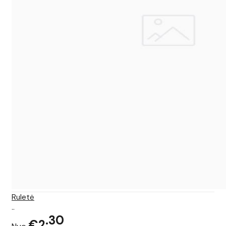
Ruletė
..
30
€2