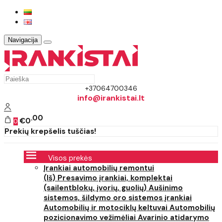
Navigacija
+37064700346
info@irankistai.lt
00
€0
0
Prekių krepšelis tuščias!
Visos prekės
Įrankiai automobilių remontui
(Iš) Presavimo įrankiai, komplektai
(sailentblokų, įvorių, guolių)
Aušinimo
sistemos, šildymo oro sistemos įrankiai
Automobilių ir motociklų keltuvai
Automobilių
pozicionavimo vežimėliai
Avarinio atidarymo