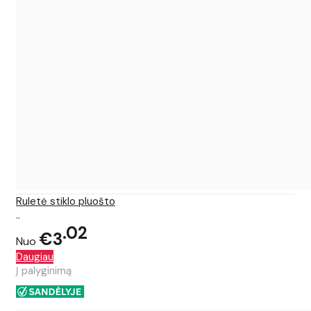
Ruletė stiklo pluošto
..
02
€3
Nuo
Daugiau
Į palyginimą