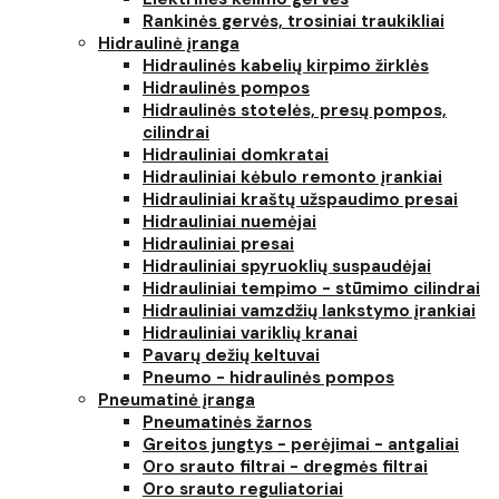
Rankinės gervės, trosiniai traukikliai
Hidraulinė įranga
Hidraulinės kabelių kirpimo žirklės
Hidraulinės pompos
Hidraulinės stotelės, presų pompos,
cilindrai
Hidrauliniai domkratai
Hidrauliniai kėbulo remonto įrankiai
Hidrauliniai kraštų užspaudimo presai
Hidrauliniai nuemėjai
Hidrauliniai presai
Hidrauliniai spyruoklių suspaudėjai
Hidrauliniai tempimo - stūmimo cilindrai
Hidrauliniai vamzdžių lankstymo įrankiai
Hidrauliniai variklių kranai
Pavarų dežių keltuvai
Pneumo - hidraulinės pompos
Pneumatinė įranga
Pneumatinės žarnos
Greitos jungtys - perėjimai - antgaliai
Oro srauto filtrai - dregmės filtrai
Oro srauto reguliatoriai