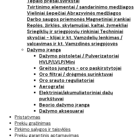
Tepalo presai,švirkštai
Tvirtinimo elementai / sandarinimo medžiagos
Vieliniai šepečiai
Abrazyvinės medžiagos
Darbo saugos priemonės
Magnetiniai įrankiai
Replės. žirklės, skylamušiai, kaltai, žymekliai
Sriegiklių ir sriegpjovių rinkiniai
Techniniai
skysčiai - klijai ir kt.
Vamzdelių lenkimas /
valcavimas ir kt.
Vamzdinės sriegpjovės
Dažymo įranga
Dažymo pistoletai / Pulverizatoriai
HVLP/LVLP/Mini
Greitos jungtys - oro paskirstytojai
Oro filtrai / drėgmės surinktuvai
Oro srauto reguliatoriai
Aerografai
Elektriniai/akumuliatoriniai dažų
purkštuvai
Beorio dažymo įranga
Dažymo aksesuarai
Pristatymas
Prekių grąžinimas
Pirkimo sąlygos ir taisyklės
Prekių garantinis aptarnavimas