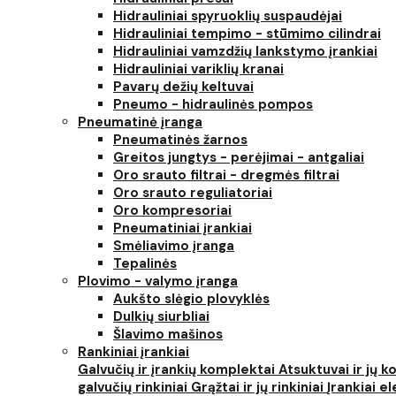
Hidrauliniai spyruoklių suspaudėjai
Hidrauliniai tempimo - stūmimo cilindrai
Hidrauliniai vamzdžių lankstymo įrankiai
Hidrauliniai variklių kranai
Pavarų dežių keltuvai
Pneumo - hidraulinės pompos
Pneumatinė įranga
Pneumatinės žarnos
Greitos jungtys - perėjimai - antgaliai
Oro srauto filtrai - dregmės filtrai
Oro srauto reguliatoriai
Oro kompresoriai
Pneumatiniai įrankiai
Smėliavimo įranga
Tepalinės
Plovimo - valymo įranga
Aukšto slėgio plovyklės
Dulkių siurbliai
Šlavimo mašinos
Rankiniai įrankiai
Galvučių ir įrankių komplektai
Atsuktuvai ir jų 
galvučių rinkiniai
Grąžtai ir jų rinkiniai
Įrankiai 