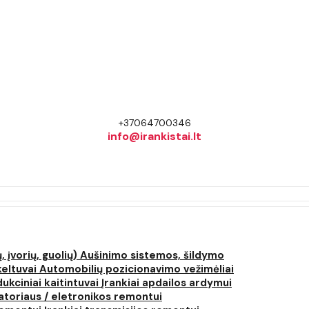
+37064700346
info@irankistai.lt
, įvorių, guolių)
Aušinimo sistemos, šildymo
keltuvai
Automobilių pozicionavimo vežimėliai
dukciniai kaitintuvai
Įrankiai apdailos ardymui
atoriaus / eletronikos remontui