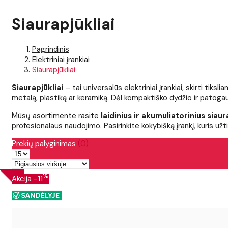
Siaurapjūkliai
Pagrindinis
Elektriniai įrankiai
Siaurapjūkliai
Siaurapjūkliai
– tai universalūs elektriniai įrankiai, skirti tiks
metalą, plastiką ar keramiką. Dėl kompaktiško dydžio ir patog
Mūsų asortimente rasite
laidinius ir akumuliatorinius siaur
profesionalaus naudojimo. Pasirinkite kokybišką įrankį, kuris užt
Prekių palyginimas
(0)
%
Akcija
-11