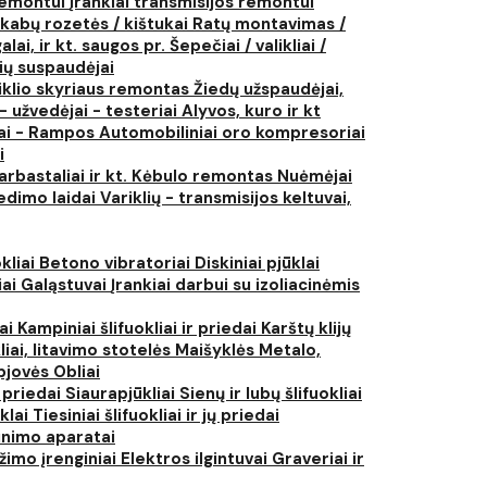
 remontui
Įrankiai transmisijos remontui
kabų rozetės / kištukai
Ratų montavimas /
lai, ir kt. saugos pr.
Šepečiai / valikliai /
ių suspaudėjai
iklio skyriaus remontas
Žiedų užspaudėjai,
- užvedėjai - testeriai
Alyvos, kuro ir kt
tai - Rampos
Automobiliniai oro kompresoriai
i
arbastaliai ir kt.
Kėbulo remontas
Nuėmėjai
edimo laidai
Variklių - transmisijos keltuvai,
kliai
Betono vibratoriai
Diskiniai pjūklai
iai
Galąstuvai
Įrankiai darbui su izoliacinėmis
iai
Kampiniai šlifuokliai ir priedai
Karštų klijų
liai, litavimo stotelės
Maišyklės
Metalo,
pjovės
Obliai
r priedai
Siaurapjūkliai
Sienų ir lubų šlifuokliai
ūklai
Tiesiniai šlifuokliai ir jų priedai
rinimo aparatai
žimo įrenginiai
Elektros ilgintuvai
Graveriai ir