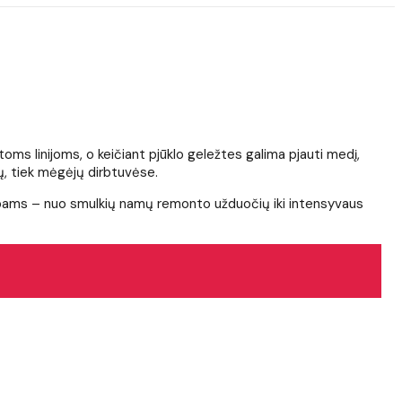
enktoms linijoms, o keičiant pjūklo geležtes galima pjauti medį,
ų, tiek mėgėjų dirbtuvėse.
darbams – nuo smulkių namų remonto užduočių iki intensyvaus