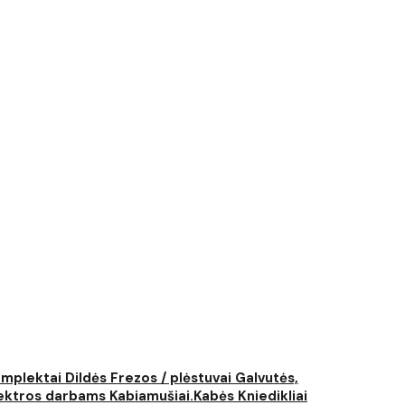
komplektai
Dildės
Frezos / plėstuvai
Galvutės,
elektros darbams
Kabiamušiai.Kabės
Kniedikliai