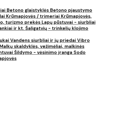
liai
Betono glaistyklės
Betono pjaustymo
lai
Krūmapjovės / trimeriai
Krūmapjovės,
ko, turizmo prekės
Lapų pūstuvai - siurbliai
nkiai ir kt.
Šaligatvių - trinkelių klojimo
iukai
Vandens siurbliai ir jų priedai
Vibro
Malkų skaldyklės, vežimėliai, malkinės
ntuvai
Šildymo - vėsinimo įranga
Sodo
japjovės