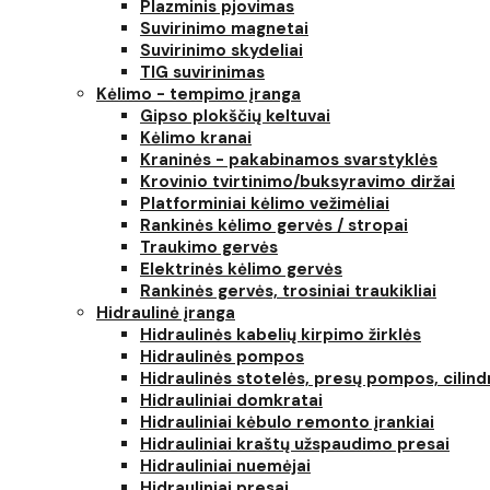
Plazminis pjovimas
Suvirinimo magnetai
Suvirinimo skydeliai
TIG suvirinimas
Kėlimo - tempimo įranga
Gipso plokščių keltuvai
Kėlimo kranai
Kraninės - pakabinamos svarstyklės
Krovinio tvirtinimo/buksyravimo diržai
Platforminiai kėlimo vežimėliai
Rankinės kėlimo gervės / stropai
Traukimo gervės
Elektrinės kėlimo gervės
Rankinės gervės, trosiniai traukikliai
Hidraulinė įranga
Hidraulinės kabelių kirpimo žirklės
Hidraulinės pompos
Hidraulinės stotelės, presų pompos, cilind
Hidrauliniai domkratai
Hidrauliniai kėbulo remonto įrankiai
Hidrauliniai kraštų užspaudimo presai
Hidrauliniai nuemėjai
Hidrauliniai presai