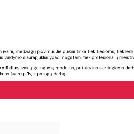
liam įvairių medžiagų pjovimui. Jie puikiai tinka tiek tiesioms, tiek l
aus valdymo siaurapjūkliai ypač mėgstami tiek profesionalių meistr
apjūklius
, įvairių galingumų modelius, pritaikytus skirtingiems 
ikrins švarų pjūvį ir patogų darbą.