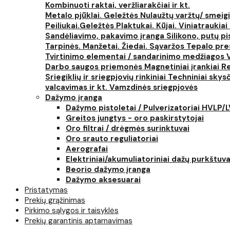
Kombinuoti raktai, veržliarakčiai ir kt.
Metalo pjūklai. Geležtės
Nulaužtų varžtų/ smeigi
Peiliukai.Geležtės
Plaktukai. Kūjai. Viniatraukiai
Sandėliavimo, pakavimo įranga
Silikono, putų p
Tarpinės. Manžetai. Žiedai. Sąvaržos
Tepalo pres
Tvirtinimo elementai / sandarinimo medžiagos
Darbo saugos priemonės
Magnetiniai įrankiai
Re
Sriegiklių ir sriegpjovių rinkiniai
Techniniai skysčia
valcavimas ir kt.
Vamzdinės sriegpjovės
Dažymo įranga
Dažymo pistoletai / Pulverizatoriai HVLP/
Greitos jungtys - oro paskirstytojai
Oro filtrai / drėgmės surinktuvai
Oro srauto reguliatoriai
Aerografai
Elektriniai/akumuliatoriniai dažų purkštuva
Beorio dažymo įranga
Dažymo aksesuarai
Pristatymas
Prekių grąžinimas
Pirkimo sąlygos ir taisyklės
Prekių garantinis aptarnavimas