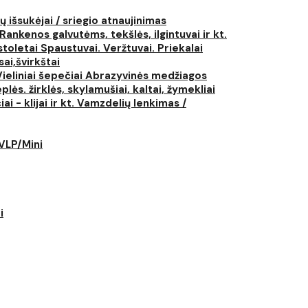
ų išsukėjai / sriegio atnaujinimas
Rankenos galvutėms, tekšlės, ilgintuvai ir kt.
istoletai
Spaustuvai. Veržtuvai. Priekalai
ai,švirkštai
Vieliniai šepečiai
Abrazyvinės medžiagos
plės. žirklės, skylamušiai, kaltai, žymekliai
i - klijai ir kt.
Vamzdelių lenkimas /
LVLP/Mini
i