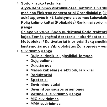
Sodo - lauko technika
Alyva
Benzininės vibroliniuotės
Benzininiai varik
mašinos
Elektros generatoriai
Grandininiai pjūk
aukštapjovės ir kt.
Laistymo sistemos
Laisvalai
Polių kalimo kaltai (Poliakalės)
Rankiniai sodo įra
įranga
Sniego valytuvai
Sodo purkštuvai
Sodo traktor
kojos
Žemės grąžtai
Aeratoriai - skarifikatoriai
Motoblokai / Kultivatoriai ir priedai
Šakų smulki
laistymo žarnos
Vibroplokštės
Žoliapjovės - ve
Suvirinimo įranga
Dujiniai degikliai, pjovikliai, lempos
Dujų balionai
Dujų žarnos
Masės kabeliai / elektrodų laikikliai
Reduktoriai
Spoteriai
Suvirinimo stalai
Suvirintojo saugos priemonės
Vežimėliai suvirinimo įrangai
MIG suvirinimas
MMA suvirinimas