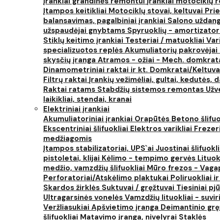
Įrankiai grandinės remontui
Įrankiai motociklų
Įtampos keitikliai
Motociklų stovai, keltuvai
Prie
balansavimas, pagalbiniai įrankiai
Salono uždanga
užspaudėjai gnybtams
Spyruoklių - amortizator
Stiklų keitimo įrankiai
Testeriai / matuokliai
Var
specializuotos replės
Akumuliatorių pakrovėjai 
skysčių įranga
Atramos - ožiai - Mech. domkra
Dinamometriniai raktai ir kt.
Domkratai/Keltuva
Filtrų raktai
Įrankių vežimėliai, gultai, kedutės, d
Raktai ratams
Stabdžių sistemos remontas
Užv
laikikliai, stendai, kranai
Elektriniai įrankiai
Akumuliatoriniai įrankiai
Orapūtės
Betono šlifuo
Ekscentriniai šlifuokliai
Elektros varikliai
Frezer
medžiagomis
Įtampos stabilizatoriai, UPS`ai
Juostinai šlifuokl
pistoletai, klijai
Kėlimo - tempimo gervės
Lituok
medžio, vamzdžių šlifuokliai
Mūro frezos - Vaga
Perforatoriai/Atskėlimo plaktukai
Poliruokliai i
Skardos žirklės
Suktuvai / gręžtuvai
Tiesiniai pj
Ultragarsinės vonelės
Vamzdžių lituokliai - suvi
Veržliasukiai
Apšvietimo įranga
Deimantinio grę
šlifuokliai
Matavimo įranga, nivelyrai
Staklės