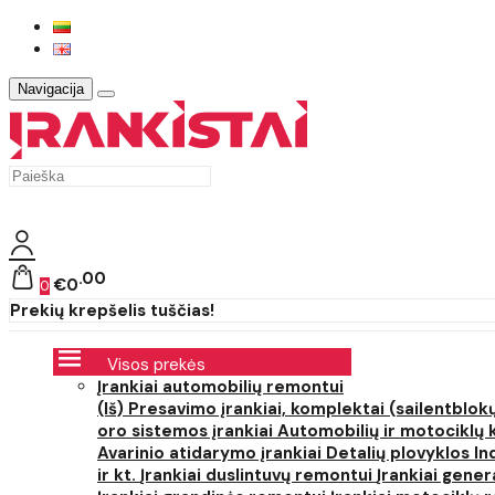
Navigacija
00
€0
0
Prekių krepšelis tuščias!
Visos prekės
Įrankiai automobilių remontui
(Iš) Presavimo įrankiai, komplektai (sailentblokų
oro sistemos įrankiai
Automobilių ir motociklų 
Avarinio atidarymo įrankiai
Detalių plovyklos
In
ir kt.
Įrankiai duslintuvų remontui
Įrankiai gener