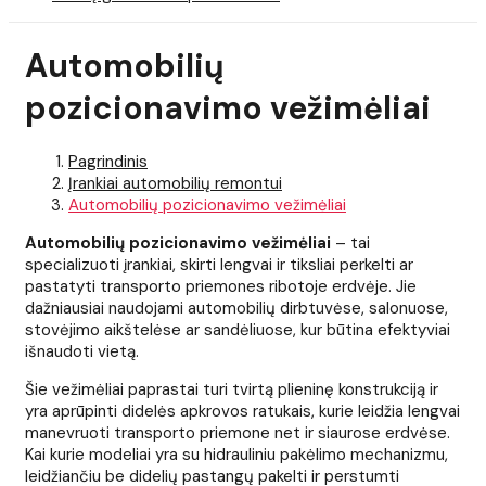
Automobilių
pozicionavimo vežimėliai
Pagrindinis
Įrankiai automobilių remontui
Automobilių pozicionavimo vežimėliai
Automobilių pozicionavimo vežimėliai
– tai
specializuoti įrankiai, skirti lengvai ir tiksliai perkelti ar
pastatyti transporto priemones ribotoje erdvėje. Jie
dažniausiai naudojami automobilių dirbtuvėse, salonuose,
stovėjimo aikštelėse ar sandėliuose, kur būtina efektyviai
išnaudoti vietą.
Šie vežimėliai paprastai turi tvirtą plieninę konstrukciją ir
yra aprūpinti didelės apkrovos ratukais, kurie leidžia lengvai
manevruoti transporto priemone net ir siaurose erdvėse.
Kai kurie modeliai yra su hidrauliniu pakėlimo mechanizmu,
leidžiančiu be didelių pastangų pakelti ir perstumti