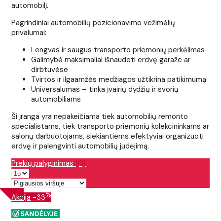
automobilį.
Pagrindiniai automobilių pozicionavimo vežimėlių
privalumai:
Lengvas ir saugus transporto priemonių perkėlimas
Galimybė maksimaliai išnaudoti erdvę garaže ar
dirbtuvėse
Tvirtos ir ilgaamžės medžiagos užtikrina patikimumą
Universalumas – tinka įvairių dydžių ir svorių
automobiliams
Ši įranga yra nepakeičiama tiek automobilių remonto
specialistams, tiek transporto priemonių kolekcininkams ar
salonų darbuotojams, siekiantiems efektyviai organizuoti
erdvę ir palengvinti automobilių judėjimą.
Prekių palyginimas
(0)
%
Akcija
-33