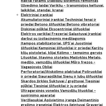
Raktai ratams
Stabdžių sistemos remontas
Užvedimo laidai
Variklių - transmisijos keltuvai,
laikikliai, stendai, kranai
Elektriniai įrankiai
Akumuliatoriniai įrankiai
Techniniai fenai ir
priedai
Betono šlifuokliai
Betono vibratoriai
Diskiniai pjūklai
Ekscentriniai šlifuokliai
Elektros varikliai
Frezeriai
Galąstuvai
Įrankiai
darbui su izoliacinėmis medžiagomis
Įtampos stabilizatoriai, UPS`ai
Juostiniai
šlifuokliai
Kampiniai šlifuokliai ir priedai
Karštų
klijų pistoletai, klijai
Kėlimo - tempimo gervės
Lituokliai, litavimo stotelės
Maišyklės
Metalo,
medžio, vamzdžių šlifuokliai
Mūro frezos -
Vagapjovės
Obliai
Perforatoriai/Atskėlimo plaktukai
Poliruokliai
ir priedai
Siaurapjūkliai
Sienų ir lubų šlifuokliai
Skardos žirklės
Suktuvai / gręžtuvai
Tiesiniai
pjūklai
Tiesiniai šlifuokliai ir jų priedai
Ultragarsinės vonelės
Vamzdžių lituokliai -
suvirinimo aparatai
Veržliasukiai
Apšvietimo įranga
Deimantinio
gręžimo įrenginiai
Elektros ilgintuvai
Graveriai