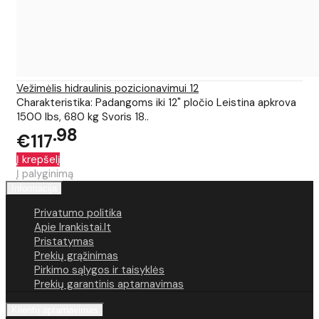
Vežimėlis hidraulinis pozicionavimui 12
Charakteristika: Padangoms iki 12" pločio Leistina apkrova
1500 lbs, 680 kg Svoris 18..
98
€117
Į krepšelį
Į palyginimą
Informacija
Privatumo politika
Apie Irankistai.lt
Pristatymas
Prekių grąžinimas
Pirkimo sąlygos ir taisyklės
Prekių garantinis aptarnavimas
Klientų aptarnavimas