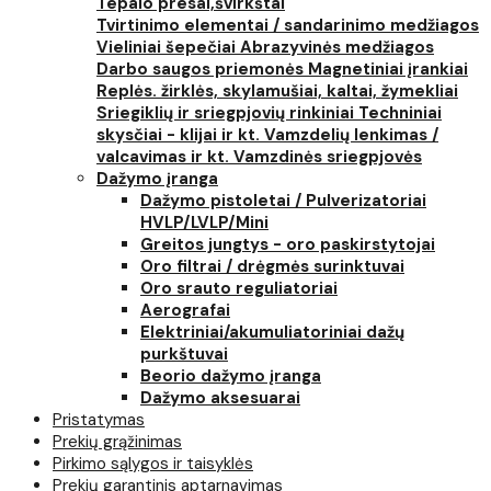
Tepalo presai,švirkštai
Tvirtinimo elementai / sandarinimo medžiagos
Vieliniai šepečiai
Abrazyvinės medžiagos
Darbo saugos priemonės
Magnetiniai įrankiai
Replės. žirklės, skylamušiai, kaltai, žymekliai
Sriegiklių ir sriegpjovių rinkiniai
Techniniai
skysčiai - klijai ir kt.
Vamzdelių lenkimas /
valcavimas ir kt.
Vamzdinės sriegpjovės
Dažymo įranga
Dažymo pistoletai / Pulverizatoriai
HVLP/LVLP/Mini
Greitos jungtys - oro paskirstytojai
Oro filtrai / drėgmės surinktuvai
Oro srauto reguliatoriai
Aerografai
Elektriniai/akumuliatoriniai dažų
purkštuvai
Beorio dažymo įranga
Dažymo aksesuarai
Pristatymas
Prekių grąžinimas
Pirkimo sąlygos ir taisyklės
Prekių garantinis aptarnavimas