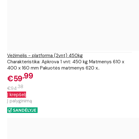
Vežimėlis - platforma (2vnt) 450kg
Charakteristika: Apkrova 1 vnt: 450 kg Matmenys 610 x
400 x 160 mm Pakuotės matmenys 620 x..
99
€59
38
€94
Į krepšelį
Į palyginimą