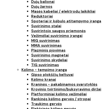
Dujų balionai
Dujų žarnos
Masės kabeliai / elektrodų laikikliai
Reduktoriai
Spoteriai ir kėbulo atitampymo įranga
Suvirinimo stalai
Suvirintojo saugos priemonės
Vežimėliai suvirinimo įrangai
MIG suvirinimas
MMA suvirinimas
Plazminis pjovimas
Suvirinimo magnetai
Suvirinimo skydeliai
TIG suvirinimas
Kėlimo - tempimo įranga
Gipso plokščių keltuvai
Kėlimo kranai
Kraninės - pakabinamos svarstyklės
Krovinio tvirtinimo/buksyravimo diržai
Platforminiai kėlimo vežimėliai
Rankinės kėlimo gervės / stropai
Traukimo gervės
Elektrinės kėlimo gervės