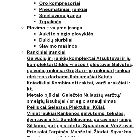
Oro kompresoriai
Pneumatiniai įrankiai
Smėliavimo įranga
Tepalinės
Plovimo - valymo įranga
Aukšto slėgio plovyklės
Dulkių siurbliai
Šlavimo mašinos
Rankiniai įrankiai
Galvučių ir įrankių komplektai
Atsuktuvai ir jų
komplektai
Dildės
Frezos / plėstuvai
Galvutės,
galvučių rinkiniai
Grąžtai ir jų rinkiniai
Įrankiai
elektros darbams
Kabiamušiai.Kabės
Kniedikliai
Kombinuoti raktai, veržliarakčiai ir
kt.
Metalo pjūklai. Geležtės
Nulaužtų varžtų/
smeigių išsukėjai / sriegio atnaujinimas
Peiliukai.Geležtės
Plaktukai. Kūjai.
Viniatraukiai
Rankenos galvutėms, tekšlės,
ilgintuvai ir kt.
Sandėliavimo, pakavimo įranga
Silikono, putų pistoletai
Spaustuvai. Veržtuvai.
Priekalai
Tarpinės. Manžetai. Žiedai. Sąvaržos