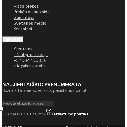
Visos prekės
Prekės su nuolaida
Gamintojai
Svetainės medis
Kontaktai
Klientams
Klientams
Užsakymų istorija
+37064700346
info@irankistai.lt
NAUJIENLAIŠKIO PRENUMERATA
Sužinokite apie specialius pasiūlymus pirmi!
Aš perskaičiau ir sutinku su
Privatumo politika