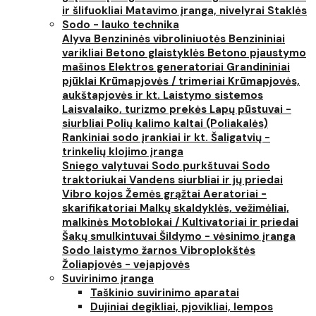
ir šlifuokliai
Matavimo įranga, nivelyrai
Staklės
Sodo - lauko technika
Alyva
Benzininės vibroliniuotės
Benzininiai
varikliai
Betono glaistyklės
Betono pjaustymo
mašinos
Elektros generatoriai
Grandininiai
pjūklai
Krūmapjovės / trimeriai
Krūmapjovės,
aukštapjovės ir kt.
Laistymo sistemos
Laisvalaiko, turizmo prekės
Lapų pūstuvai -
siurbliai
Polių kalimo kaltai (Poliakalės)
Rankiniai sodo įrankiai ir kt.
Šaligatvių -
trinkelių klojimo įranga
Sniego valytuvai
Sodo purkštuvai
Sodo
traktoriukai
Vandens siurbliai ir jų priedai
Vibro kojos
Žemės grąžtai
Aeratoriai -
skarifikatoriai
Malkų skaldyklės, vežimėliai,
malkinės
Motoblokai / Kultivatoriai ir priedai
Šakų smulkintuvai
Šildymo - vėsinimo įranga
Sodo laistymo žarnos
Vibroplokštės
Žoliapjovės - vejapjovės
Suvirinimo įranga
Taškinio suvirinimo aparatai
Dujiniai degikliai, pjovikliai, lempos