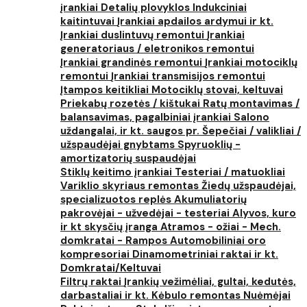
įrankiai
Detalių plovyklos
Indukciniai
kaitintuvai
Įrankiai apdailos ardymui ir kt.
Įrankiai duslintuvų remontui
Įrankiai
generatoriaus / eletronikos remontui
Įrankiai grandinės remontui
Įrankiai motociklų
remontui
Įrankiai transmisijos remontui
Įtampos keitikliai
Motociklų stovai, keltuvai
Priekabų rozetės / kištukai
Ratų montavimas /
balansavimas, pagalbiniai įrankiai
Salono
uždangalai, ir kt. saugos pr.
Šepečiai / valikliai /
užspaudėjai gnybtams
Spyruoklių -
amortizatorių suspaudėjai
Stiklų keitimo įrankiai
Testeriai / matuokliai
Variklio skyriaus remontas
Žiedų užspaudėjai,
specializuotos replės
Akumuliatorių
pakrovėjai - užvedėjai - testeriai
Alyvos, kuro
ir kt skysčių įranga
Atramos - ožiai - Mech.
domkratai - Rampos
Automobiliniai oro
kompresoriai
Dinamometriniai raktai ir kt.
Domkratai/Keltuvai
Filtrų raktai
Įrankių vežimėliai, gultai, kedutės,
darbastaliai ir kt.
Kėbulo remontas
Nuėmėjai