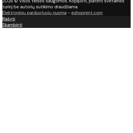
2026 © Visos teisės saugomos. Kopijuoti, platinti svetainės
turinį be autorių sutikimo draudžiama.
Elektroninių parduotuvių nuoma
-
eshoprent.com
Rašyti
Skambinti