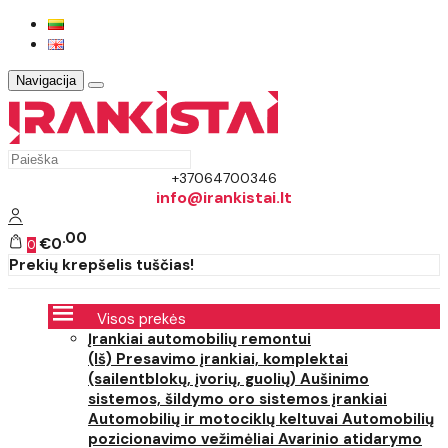
Navigacija
+37064700346
info@irankistai.lt
00
€0
0
Prekių krepšelis tuščias!
Visos prekės
Įrankiai automobilių remontui
(Iš) Presavimo įrankiai, komplektai
(sailentblokų, įvorių, guolių)
Aušinimo
sistemos, šildymo oro sistemos įrankiai
Automobilių ir motociklų keltuvai
Automobilių
pozicionavimo vežimėliai
Avarinio atidarymo