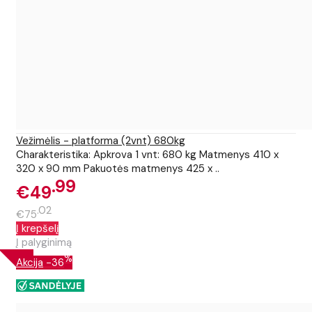
Vežimėlis - platforma (2vnt) 680kg
Charakteristika: Apkrova 1 vnt: 680 kg Matmenys 410 x
320 x 90 mm Pakuotės matmenys 425 x ..
99
€49
02
€75
Į krepšelį
Į palyginimą
%
Akcija
-36