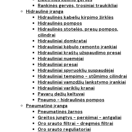
Rankinės gervės, trosiniai traukikliai
Hidraulinė įranga
Hidraulinės kabelių kirpimo žirklės
Hidraulinės pompos
Hidraulinės stotelės, presų pompos,
cilindrai
Hidrauliniai domkratai
Hidrauliniai kėbulo remonto įrankiai
Hidrauliniai kraštų užspaudimo presai
Hidrauliniai nuemėjai
Hidrauliniai presai
Hidrauliniai spyruoklių suspaudėjai
Hidrauliniai tempimo - stūmimo cilindrai
Hidrauliniai vamzdžių lankstymo įrankiai
Hidrauliniai variklių kranai
Pavarų dežių keltuvai
Pneumo - hidraulinės pompos
Pneumatinė įranga
Pneumatinės žarnos
Greitos jungtys - perėjimai - antgaliai
Oro srauto filtrai - dregmės filtrai
Oro srauto reguliatoriai