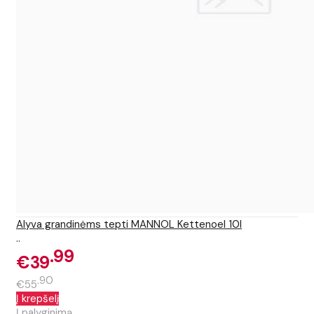
Alyva grandinėms tepti MANNOL Kettenoel 10l
..
99
€39
90
€55
Į krepšelį
Į palyginimą