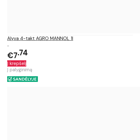
Alyva 4-takt AGRO MANNOL 1l
..
74
€7
Į krepšelį
Į palyginimą