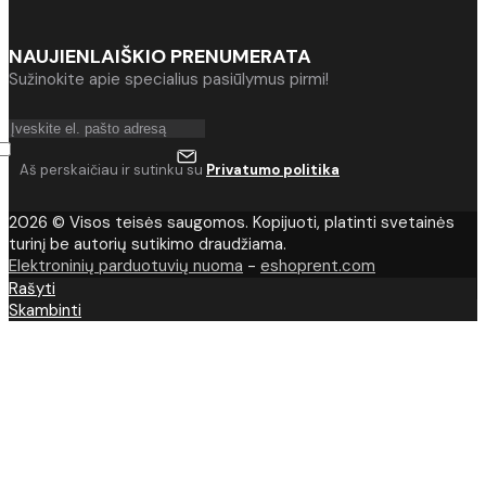
NAUJIENLAIŠKIO PRENUMERATA
Sužinokite apie specialius pasiūlymus pirmi!
Aš perskaičiau ir sutinku su
Privatumo politika
2026 © Visos teisės saugomos. Kopijuoti, platinti svetainės
turinį be autorių sutikimo draudžiama.
Elektroninių parduotuvių nuoma
-
eshoprent.com
Rašyti
Skambinti