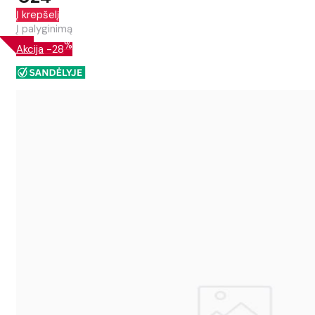
Į krepšelį
Į palyginimą
%
Akcija
-28