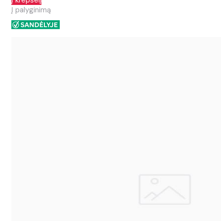
Į krepšelį
Į palyginimą