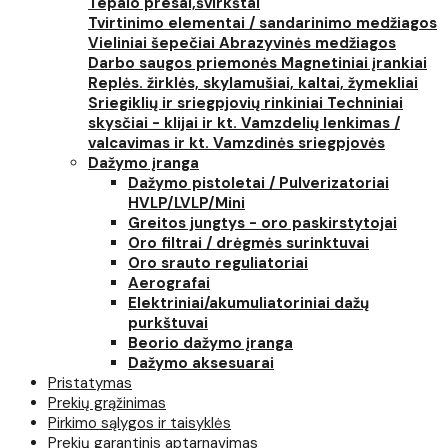
Tepalo presai,švirkštai
Tvirtinimo elementai / sandarinimo medžiagos
Vieliniai šepečiai
Abrazyvinės medžiagos
Darbo saugos priemonės
Magnetiniai įrankiai
Replės. žirklės, skylamušiai, kaltai, žymekliai
Sriegiklių ir sriegpjovių rinkiniai
Techniniai
skysčiai - klijai ir kt.
Vamzdelių lenkimas /
valcavimas ir kt.
Vamzdinės sriegpjovės
Dažymo įranga
Dažymo pistoletai / Pulverizatoriai
HVLP/LVLP/Mini
Greitos jungtys - oro paskirstytojai
Oro filtrai / drėgmės surinktuvai
Oro srauto reguliatoriai
Aerografai
Elektriniai/akumuliatoriniai dažų
purkštuvai
Beorio dažymo įranga
Dažymo aksesuarai
Pristatymas
Prekių grąžinimas
Pirkimo sąlygos ir taisyklės
Prekių garantinis aptarnavimas