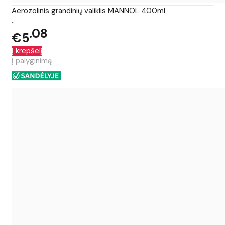
Aerozolinis grandinių valiklis MANNOL 400ml
..
08
€5
Į krepšelį
Į palyginimą