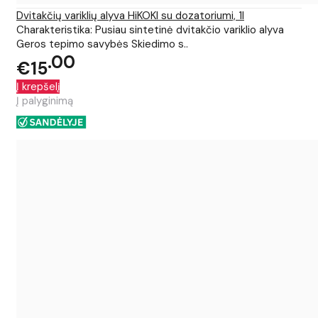
Dvitakčių variklių alyva HiKOKI su dozatoriumi, 1l
Charakteristika: Pusiau sintetinė dvitakčio variklio alyva
Geros tepimo savybės Skiedimo s..
00
€15
Į krepšelį
Į palyginimą