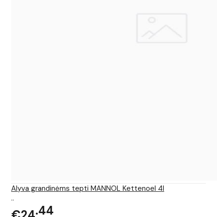
Alyva grandinėms tepti MANNOL Kettenoel 4l
..
44
€24