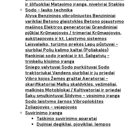
ir šlifuokliai
Matavimo įranga, nivelyrai
Staklės
Sodo - lauko technika
Alyva
Benzininės vibroliniuotės
Benzininiai
varikliai
Betono glaistyklės
Betono pjaustymo
mašinos
Elektros generatoriai
Grandininiai
pjūklai
Krūmapjovės / trimeriai
Krūmapjovės,
aukštapjovės ir kt.
Laistymo sistemos
Laisvalaiko, turizmo prekės
Lapų pūstuvai -
siurbliai
Polių kalimo kaltai (Poliakalės)
Rankiniai sodo įrankiai ir kt.
Šaligatvių -
trinkelių klojimo įranga
Sniego valytuvai
Sodo purkštuvai
Sodo
traktoriukai
Vandens siurbliai ir jų priedai
Vibro kojos
Žemės grąžtai
Aeratoriai -
skarifikatoriai
Malkų skaldyklės, vežimėliai,
malkinės
Motoblokai / Kultivatoriai ir priedai
Šakų smulkintuvai
Šildymo - vėsinimo įranga
Sodo laistymo žarnos
Vibroplokštės
Žoliapjovės - vejapjovės
Suvirinimo įranga
Taškinio suvirinimo aparatai
Dujiniai degikliai, pjovikliai, lempos