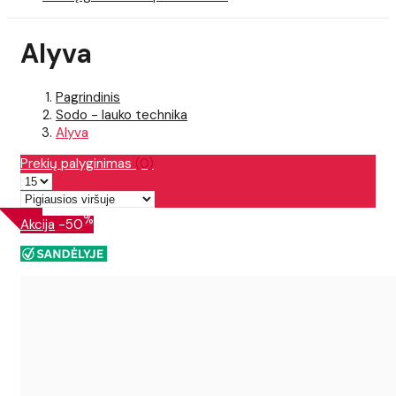
Alyva
Pagrindinis
Sodo - lauko technika
Alyva
Prekių palyginimas
(0)
%
Akcija
-50