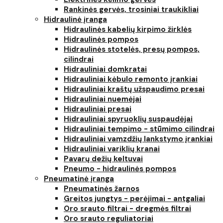
Rankinės gervės, trosiniai traukikliai
Hidraulinė įranga
Hidraulinės kabelių kirpimo žirklės
Hidraulinės pompos
Hidraulinės stotelės, presų pompos,
cilindrai
Hidrauliniai domkratai
Hidrauliniai kėbulo remonto įrankiai
Hidrauliniai kraštų užspaudimo presai
Hidrauliniai nuemėjai
Hidrauliniai presai
Hidrauliniai spyruoklių suspaudėjai
Hidrauliniai tempimo - stūmimo cilindrai
Hidrauliniai vamzdžių lankstymo įrankiai
Hidrauliniai variklių kranai
Pavarų dežių keltuvai
Pneumo - hidraulinės pompos
Pneumatinė įranga
Pneumatinės žarnos
Greitos jungtys - perėjimai - antgaliai
Oro srauto filtrai - dregmės filtrai
Oro srauto reguliatoriai