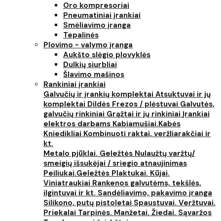
Oro kompresoriai
Pneumatiniai įrankiai
Smėliavimo įranga
Tepalinės
Plovimo - valymo įranga
Aukšto slėgio plovyklės
Dulkių siurbliai
Šlavimo mašinos
Rankiniai įrankiai
Galvučių ir įrankių komplektai
Atsuktuvai ir jų
komplektai
Dildės
Frezos / plėstuvai
Galvutės,
galvučių rinkiniai
Grąžtai ir jų rinkiniai
Įrankiai
elektros darbams
Kabiamušiai.Kabės
Kniedikliai
Kombinuoti raktai, veržliarakčiai ir
kt.
Metalo pjūklai. Geležtės
Nulaužtų varžtų/
smeigių išsukėjai / sriegio atnaujinimas
Peiliukai.Geležtės
Plaktukai. Kūjai.
Viniatraukiai
Rankenos galvutėms, tekšlės,
ilgintuvai ir kt.
Sandėliavimo, pakavimo įranga
Silikono, putų pistoletai
Spaustuvai. Veržtuvai.
Priekalai
Tarpinės. Manžetai. Žiedai. Sąvaržos