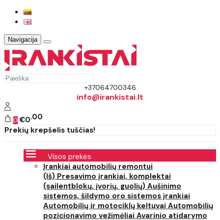
Navigacija
+37064700346
info@irankistai.lt
00
€0
0
Prekių krepšelis tuščias!
Visos prekės
Įrankiai automobilių remontui
(Iš) Presavimo įrankiai, komplektai
(sailentblokų, įvorių, guolių)
Aušinimo
sistemos, šildymo oro sistemos įrankiai
Automobilių ir motociklų keltuvai
Automobilių
pozicionavimo vežimėliai
Avarinio atidarymo