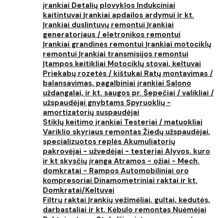
įrankiai
Detalių plovyklos
Indukciniai
kaitintuvai
Įrankiai apdailos ardymui ir kt.
Įrankiai duslintuvų remontui
Įrankiai
generatoriaus / eletronikos remontui
Įrankiai grandinės remontui
Įrankiai motociklų
remontui
Įrankiai transmisijos remontui
Įtampos keitikliai
Motociklų stovai, keltuvai
Priekabų rozetės / kištukai
Ratų montavimas /
balansavimas, pagalbiniai įrankiai
Salono
uždangalai, ir kt. saugos pr.
Šepečiai / valikliai /
užspaudėjai gnybtams
Spyruoklių -
amortizatorių suspaudėjai
Stiklų keitimo įrankiai
Testeriai / matuokliai
Variklio skyriaus remontas
Žiedų užspaudėjai,
specializuotos replės
Akumuliatorių
pakrovėjai - užvedėjai - testeriai
Alyvos, kuro
ir kt skysčių įranga
Atramos - ožiai - Mech.
domkratai - Rampos
Automobiliniai oro
kompresoriai
Dinamometriniai raktai ir kt.
Domkratai/Keltuvai
Filtrų raktai
Įrankių vežimėliai, gultai, kedutės,
darbastaliai ir kt.
Kėbulo remontas
Nuėmėjai