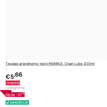
Tepalas grandinėms tepti MANNOL Chain Lube 200ml
..
66
€5
Į krepšelį
Į palyginimą
%
Akcija
-23