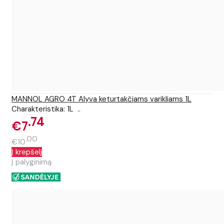
MANNOL AGRO 4T Alyva keturtakčiams varikliams 1L
Charakteristika: 1L ..
74
€7
00
€10
Į krepšelį
Į palyginimą