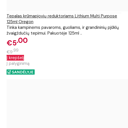
Tepalas krūmapjovių reduktoriams Lithium Multi Purpose
125ml Oregon
Tinka kampinėms pavaroms, guoliams, ir grandininių pjūklų
žvaigždučių tepimui. Pakuotėje 125ml ..
00
€5
99
€9
Į krepšelį
Į palyginimą