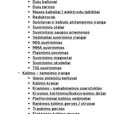
Dujų balionai
Dujų žarnos
Masės kabeliai / elektrodų laikikliai
Reduktoriai
Spoteriai ir kėbulo atitampymo įranga
Suvirinimo stalai
Suvirintojo saugos priemonės
Vežimėliai suvirinimo įrangai
MIG suvirinimas
MMA suvirinimas
Plazminis pjovimas
Suvirinimo magnetai
Suvirinimo skydeliai
TIG suvirinimas
Kėlimo - tempimo įranga
Gipso plokščių keltuvai
Kėlimo kranai
Kraninės - pakabinamos svarstyklės
Krovinio tvirtinimo/buksyravimo diržai
Platforminiai kėlimo vežimėliai
Rankinės kėlimo gervės / stropai
Traukimo gervės
Elektrinės kėlimo gervės