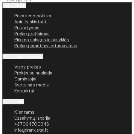
Informacija
Privatumo politika
Apie Irankistai.lt
Pristatymas
Prekių grąžinimas
Pirkimo sąlygos ir taisyklės
Prekių garantinis aptarnavimas
Klientų aptarnavimas
Visos prekės
Prekės su nuolaida
Gamintojai
Svetainės medis
Kontaktai
Klientams
Klientams
Užsakymų istorija
+37064700346
info@irankistai.lt