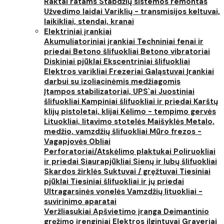
Raktai ratams
Stabdžių sistemos remontas
Užvedimo laidai
Variklių - transmisijos keltuvai,
laikikliai, stendai, kranai
Elektriniai įrankiai
Akumuliatoriniai įrankiai
Techniniai fenai ir
priedai
Betono šlifuokliai
Betono vibratoriai
Diskiniai pjūklai
Ekscentriniai šlifuokliai
Elektros varikliai
Frezeriai
Galąstuvai
Įrankiai
darbui su izoliacinėmis medžiagomis
Įtampos stabilizatoriai, UPS`ai
Juostiniai
šlifuokliai
Kampiniai šlifuokliai ir priedai
Karštų
klijų pistoletai, klijai
Kėlimo - tempimo gervės
Lituokliai, litavimo stotelės
Maišyklės
Metalo,
medžio, vamzdžių šlifuokliai
Mūro frezos -
Vagapjovės
Obliai
Perforatoriai/Atskėlimo plaktukai
Poliruokliai
ir priedai
Siaurapjūkliai
Sienų ir lubų šlifuokliai
Skardos žirklės
Suktuvai / gręžtuvai
Tiesiniai
pjūklai
Tiesiniai šlifuokliai ir jų priedai
Ultragarsinės vonelės
Vamzdžių lituokliai -
suvirinimo aparatai
Veržliasukiai
Apšvietimo įranga
Deimantinio
gręžimo įrenginiai
Elektros ilgintuvai
Graveriai