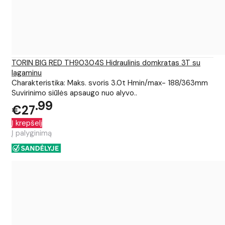
TORIN BIG RED TH90304S Hidraulinis domkratas 3T su
lagaminu
Charakteristika: Maks. svoris 3.0t Hmin/max- 188/363mm
Suvirinimo siūlės apsaugo nuo alyvo..
99
€27
Į krepšelį
Į palyginimą