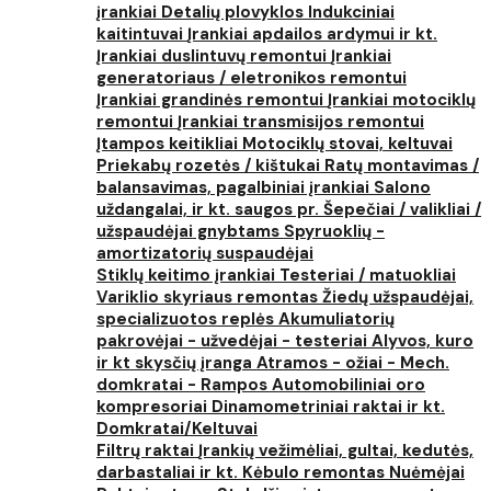
įrankiai
Detalių plovyklos
Indukciniai
kaitintuvai
Įrankiai apdailos ardymui ir kt.
Įrankiai duslintuvų remontui
Įrankiai
generatoriaus / eletronikos remontui
Įrankiai grandinės remontui
Įrankiai motociklų
remontui
Įrankiai transmisijos remontui
Įtampos keitikliai
Motociklų stovai, keltuvai
Priekabų rozetės / kištukai
Ratų montavimas /
balansavimas, pagalbiniai įrankiai
Salono
uždangalai, ir kt. saugos pr.
Šepečiai / valikliai /
užspaudėjai gnybtams
Spyruoklių -
amortizatorių suspaudėjai
Stiklų keitimo įrankiai
Testeriai / matuokliai
Variklio skyriaus remontas
Žiedų užspaudėjai,
specializuotos replės
Akumuliatorių
pakrovėjai - užvedėjai - testeriai
Alyvos, kuro
ir kt skysčių įranga
Atramos - ožiai - Mech.
domkratai - Rampos
Automobiliniai oro
kompresoriai
Dinamometriniai raktai ir kt.
Domkratai/Keltuvai
Filtrų raktai
Įrankių vežimėliai, gultai, kedutės,
darbastaliai ir kt.
Kėbulo remontas
Nuėmėjai