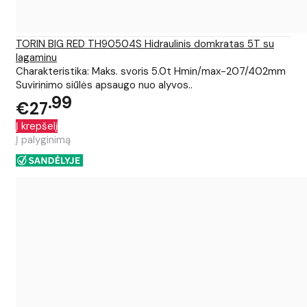
TORIN BIG RED TH90504S Hidraulinis domkratas 5T su
lagaminu
Charakteristika: Maks. svoris 5.0t Hmin/max-207/402mm
Suvirinimo siūlės apsaugo nuo alyvos..
99
€27
Į krepšelį
Į palyginimą