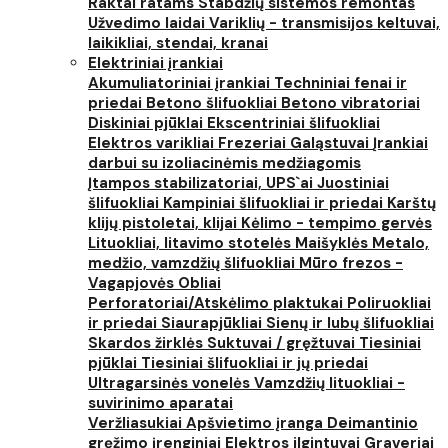
Raktai ratams
Stabdžių sistemos remontas
Užvedimo laidai
Variklių - transmisijos keltuvai,
laikikliai, stendai, kranai
Elektriniai įrankiai
Akumuliatoriniai įrankiai
Techniniai fenai ir
priedai
Betono šlifuokliai
Betono vibratoriai
Diskiniai pjūklai
Ekscentriniai šlifuokliai
Elektros varikliai
Frezeriai
Galąstuvai
Įrankiai
darbui su izoliacinėmis medžiagomis
Įtampos stabilizatoriai, UPS`ai
Juostiniai
šlifuokliai
Kampiniai šlifuokliai ir priedai
Karštų
klijų pistoletai, klijai
Kėlimo - tempimo gervės
Lituokliai, litavimo stotelės
Maišyklės
Metalo,
medžio, vamzdžių šlifuokliai
Mūro frezos -
Vagapjovės
Obliai
Perforatoriai/Atskėlimo plaktukai
Poliruokliai
ir priedai
Siaurapjūkliai
Sienų ir lubų šlifuokliai
Skardos žirklės
Suktuvai / gręžtuvai
Tiesiniai
pjūklai
Tiesiniai šlifuokliai ir jų priedai
Ultragarsinės vonelės
Vamzdžių lituokliai -
suvirinimo aparatai
Veržliasukiai
Apšvietimo įranga
Deimantinio
gręžimo įrenginiai
Elektros ilgintuvai
Graveriai