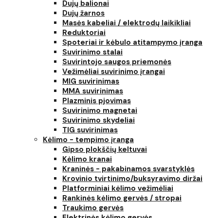
Dujų balionai
Dujų žarnos
Masės kabeliai / elektrodų laikikliai
Reduktoriai
Spoteriai ir kėbulo atitampymo įranga
Suvirinimo stalai
Suvirintojo saugos priemonės
Vežimėliai suvirinimo įrangai
MIG suvirinimas
MMA suvirinimas
Plazminis pjovimas
Suvirinimo magnetai
Suvirinimo skydeliai
TIG suvirinimas
Kėlimo - tempimo įranga
Gipso plokščių keltuvai
Kėlimo kranai
Kraninės - pakabinamos svarstyklės
Krovinio tvirtinimo/buksyravimo diržai
Platforminiai kėlimo vežimėliai
Rankinės kėlimo gervės / stropai
Traukimo gervės
Elektrinės kėlimo gervės