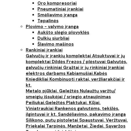
Oro kompresoriai
Pneumatiniai įrankiai
Smėliavimo įranga
Tepalinės
Plovimo - valymo įranga
Aukšto slėgio plovyklės
Dulkių siurbliai
Šlavimo mašinos
Rankiniai įrankiai
Galvučių ir įrankių komplektai
Atsuktuvai ir jų
komplektai
Dildės
Frezos / plėstuvai
Galvutės,
galvučių rinkiniai
Grąžtai ir jų rinkiniai
Įrankiai
elektros darbams
Kabiamušiai.Kabės
Kniedikliai
Kombinuoti raktai, veržliarakčiai ir
kt.
Metalo pjūklai. Geležtės
Nulaužtų varžtų/
smeigių išsukėjai / sriegio atnaujinimas
Peiliukai.Geležtės
Plaktukai. Kūjai.
Viniatraukiai
Rankenos galvutėms, tekšlės,
ilgintuvai ir kt.
Sandėliavimo, pakavimo įranga
Silikono, putų pistoletai
Spaustuvai. Veržtuvai.
Priekalai
Tarpinės. Manžetai. Žiedai. Sąvaržos