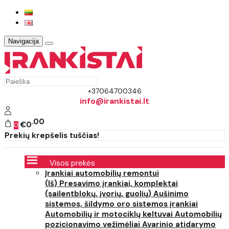
Navigacija
+37064700346
info@irankistai.lt
00
€0
0
Prekių krepšelis tuščias!
Visos prekės
Įrankiai automobilių remontui
(Iš) Presavimo įrankiai, komplektai
(sailentblokų, įvorių, guolių)
Aušinimo
sistemos, šildymo oro sistemos įrankiai
Automobilių ir motociklų keltuvai
Automobilių
pozicionavimo vežimėliai
Avarinio atidarymo