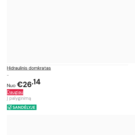
Hidraulinis domkratas
..
14
€26
Nuo
Daugiau
Į palyginimą