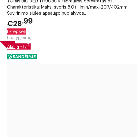
TORIN BIG RED TH90504 Hidraulinis domkratas 5T
Charakteristika: Maks. svoris 5.0t Hmin/max-207/402mm
Suvirinimo siūlės apsaugo nuo alyvos..
99
€28
Į krepšelį
Į palyginimą
%
Akcija
-17