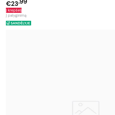
99
€23
Į krepšelį
Į palyginimą