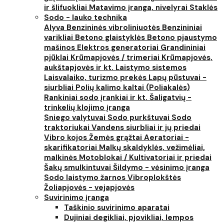
ir šlifuokliai
Matavimo įranga, nivelyrai
Staklės
Sodo - lauko technika
Alyva
Benzininės vibroliniuotės
Benzininiai
varikliai
Betono glaistyklės
Betono pjaustymo
mašinos
Elektros generatoriai
Grandininiai
pjūklai
Krūmapjovės / trimeriai
Krūmapjovės,
aukštapjovės ir kt.
Laistymo sistemos
Laisvalaiko, turizmo prekės
Lapų pūstuvai -
siurbliai
Polių kalimo kaltai (Poliakalės)
Rankiniai sodo įrankiai ir kt.
Šaligatvių -
trinkelių klojimo įranga
Sniego valytuvai
Sodo purkštuvai
Sodo
traktoriukai
Vandens siurbliai ir jų priedai
Vibro kojos
Žemės grąžtai
Aeratoriai -
skarifikatoriai
Malkų skaldyklės, vežimėliai,
malkinės
Motoblokai / Kultivatoriai ir priedai
Šakų smulkintuvai
Šildymo - vėsinimo įranga
Sodo laistymo žarnos
Vibroplokštės
Žoliapjovės - vejapjovės
Suvirinimo įranga
Taškinio suvirinimo aparatai
Dujiniai degikliai, pjovikliai, lempos