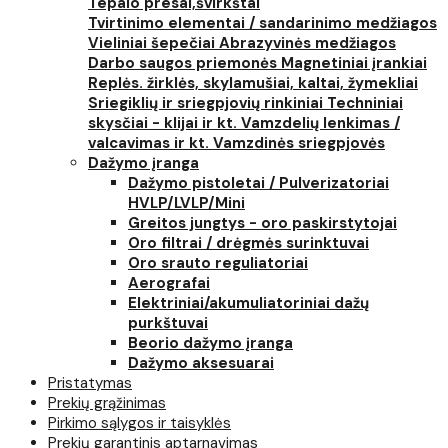
Tepalo presai,švirkštai
Tvirtinimo elementai / sandarinimo medžiagos
Vieliniai šepečiai
Abrazyvinės medžiagos
Darbo saugos priemonės
Magnetiniai įrankiai
Replės. žirklės, skylamušiai, kaltai, žymekliai
Sriegiklių ir sriegpjovių rinkiniai
Techniniai
skysčiai - klijai ir kt.
Vamzdelių lenkimas /
valcavimas ir kt.
Vamzdinės sriegpjovės
Dažymo įranga
Dažymo pistoletai / Pulverizatoriai
HVLP/LVLP/Mini
Greitos jungtys - oro paskirstytojai
Oro filtrai / drėgmės surinktuvai
Oro srauto reguliatoriai
Aerografai
Elektriniai/akumuliatoriniai dažų
purkštuvai
Beorio dažymo įranga
Dažymo aksesuarai
Pristatymas
Prekių grąžinimas
Pirkimo sąlygos ir taisyklės
Prekių garantinis aptarnavimas