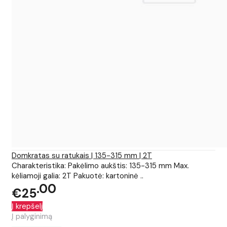
Domkratas su ratukais | 135-315 mm | 2T
Charakteristika: Pakėlimo aukštis: 135-315 mm Max.
kėliamoji galia: 2T Pakuotė: kartoninė ..
00
€25
Į krepšelį
Į palyginimą