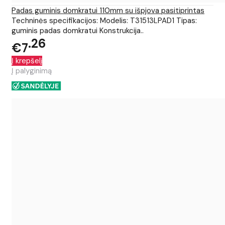
Padas guminis domkratui 110mm su išpjova pasitiprintas
Techninės specifikacijos: Modelis: T31513LPAD1 Tipas:
guminis padas domkratui Konstrukcija..
26
€7
Į krepšelį
Į palyginimą