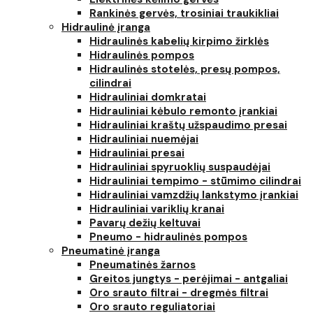
Rankinės gervės, trosiniai traukikliai
Hidraulinė įranga
Hidraulinės kabelių kirpimo žirklės
Hidraulinės pompos
Hidraulinės stotelės, presų pompos,
cilindrai
Hidrauliniai domkratai
Hidrauliniai kėbulo remonto įrankiai
Hidrauliniai kraštų užspaudimo presai
Hidrauliniai nuemėjai
Hidrauliniai presai
Hidrauliniai spyruoklių suspaudėjai
Hidrauliniai tempimo - stūmimo cilindrai
Hidrauliniai vamzdžių lankstymo įrankiai
Hidrauliniai variklių kranai
Pavarų dežių keltuvai
Pneumo - hidraulinės pompos
Pneumatinė įranga
Pneumatinės žarnos
Greitos jungtys - perėjimai - antgaliai
Oro srauto filtrai - dregmės filtrai
Oro srauto reguliatoriai