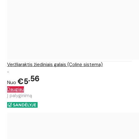
Veržliaraktis žiediniais galais (Colinė sistema)
..
56
€5
Nuo
Daugiau
Į palyginimą