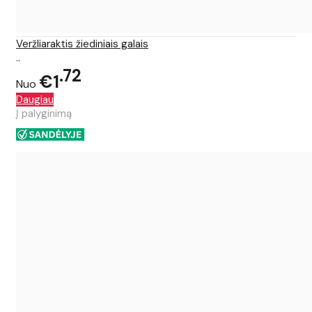
Veržliaraktis žiediniais galais
..
72
€1
Nuo
Daugiau
Į palyginimą