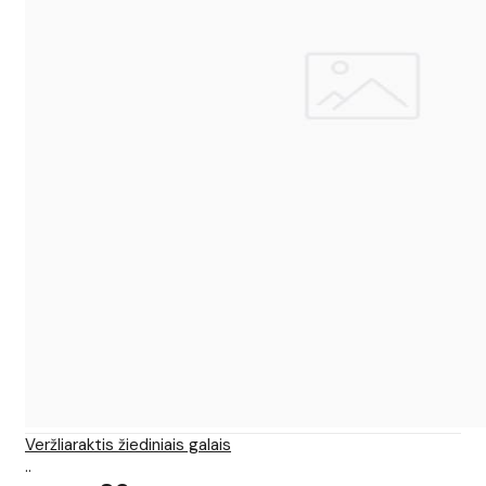
Veržliaraktis žiediniais galais
..