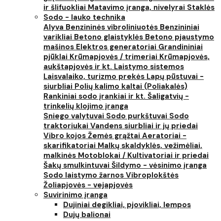
ir šlifuokliai
Matavimo įranga, nivelyrai
Staklės
Sodo - lauko technika
Alyva
Benzininės vibroliniuotės
Benzininiai
varikliai
Betono glaistyklės
Betono pjaustymo
mašinos
Elektros generatoriai
Grandininiai
pjūklai
Krūmapjovės / trimeriai
Krūmapjovės,
aukštapjovės ir kt.
Laistymo sistemos
Laisvalaiko, turizmo prekės
Lapų pūstuvai -
siurbliai
Polių kalimo kaltai (Poliakalės)
Rankiniai sodo įrankiai ir kt.
Šaligatvių -
trinkelių klojimo įranga
Sniego valytuvai
Sodo purkštuvai
Sodo
traktoriukai
Vandens siurbliai ir jų priedai
Vibro kojos
Žemės grąžtai
Aeratoriai -
skarifikatoriai
Malkų skaldyklės, vežimėliai,
malkinės
Motoblokai / Kultivatoriai ir priedai
Šakų smulkintuvai
Šildymo - vėsinimo įranga
Sodo laistymo žarnos
Vibroplokštės
Žoliapjovės - vejapjovės
Suvirinimo įranga
Dujiniai degikliai, pjovikliai, lempos
Dujų balionai