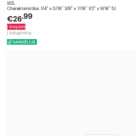
vnt.
Charakteristika: 1/4" x 5/16" 3/8" x 7/16" 1/2" x 9/16" 5/..
99
€26
Į krepšelį
Į palyginimą