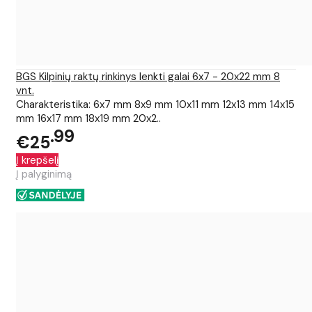
BGS Kilpinių raktų rinkinys lenkti galai 6x7 - 20x22 mm 8
vnt.
Charakteristika: 6x7 mm 8x9 mm 10x11 mm 12x13 mm 14x15
mm 16x17 mm 18x19 mm 20x2..
99
€25
Į krepšelį
Į palyginimą