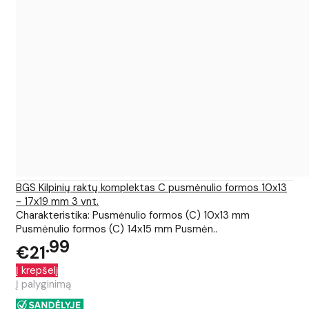
BGS Kilpinių raktų komplektas C pusmėnulio formos 10x13
- 17x19 mm 3 vnt.
Charakteristika: Pusmėnulio formos (C) 10x13 mm
Pusmėnulio formos (C) 14x15 mm Pusmėn..
99
€21
Į krepšelį
Į palyginimą