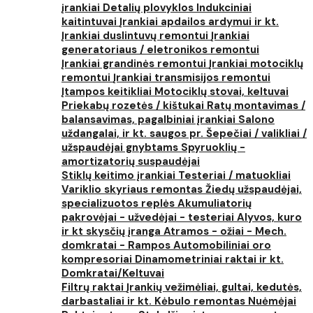
įrankiai
Detalių plovyklos
Indukciniai
kaitintuvai
Įrankiai apdailos ardymui ir kt.
Įrankiai duslintuvų remontui
Įrankiai
generatoriaus / eletronikos remontui
Įrankiai grandinės remontui
Įrankiai motociklų
remontui
Įrankiai transmisijos remontui
Įtampos keitikliai
Motociklų stovai, keltuvai
Priekabų rozetės / kištukai
Ratų montavimas /
balansavimas, pagalbiniai įrankiai
Salono
uždangalai, ir kt. saugos pr.
Šepečiai / valikliai /
užspaudėjai gnybtams
Spyruoklių -
amortizatorių suspaudėjai
Stiklų keitimo įrankiai
Testeriai / matuokliai
Variklio skyriaus remontas
Žiedų užspaudėjai,
specializuotos replės
Akumuliatorių
pakrovėjai - užvedėjai - testeriai
Alyvos, kuro
ir kt skysčių įranga
Atramos - ožiai - Mech.
domkratai - Rampos
Automobiliniai oro
kompresoriai
Dinamometriniai raktai ir kt.
Domkratai/Keltuvai
Filtrų raktai
Įrankių vežimėliai, gultai, kedutės,
darbastaliai ir kt.
Kėbulo remontas
Nuėmėjai