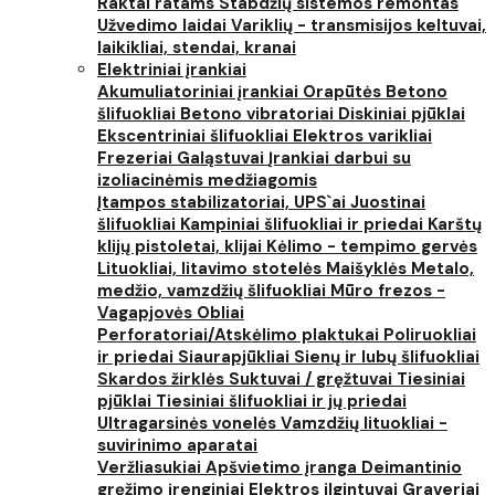
Raktai ratams
Stabdžių sistemos remontas
Užvedimo laidai
Variklių - transmisijos keltuvai,
laikikliai, stendai, kranai
Elektriniai įrankiai
Akumuliatoriniai įrankiai
Orapūtės
Betono
šlifuokliai
Betono vibratoriai
Diskiniai pjūklai
Ekscentriniai šlifuokliai
Elektros varikliai
Frezeriai
Galąstuvai
Įrankiai darbui su
izoliacinėmis medžiagomis
Įtampos stabilizatoriai, UPS`ai
Juostinai
šlifuokliai
Kampiniai šlifuokliai ir priedai
Karštų
klijų pistoletai, klijai
Kėlimo - tempimo gervės
Lituokliai, litavimo stotelės
Maišyklės
Metalo,
medžio, vamzdžių šlifuokliai
Mūro frezos -
Vagapjovės
Obliai
Perforatoriai/Atskėlimo plaktukai
Poliruokliai
ir priedai
Siaurapjūkliai
Sienų ir lubų šlifuokliai
Skardos žirklės
Suktuvai / gręžtuvai
Tiesiniai
pjūklai
Tiesiniai šlifuokliai ir jų priedai
Ultragarsinės vonelės
Vamzdžių lituokliai -
suvirinimo aparatai
Veržliasukiai
Apšvietimo įranga
Deimantinio
gręžimo įrenginiai
Elektros ilgintuvai
Graveriai