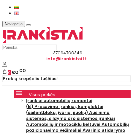
Navigacija
+37064700346
info@irankistai.lt
00
€0
0
Prekių krepšelis tuščias!
Visos prekės
Įrankiai automobilių remontui
(Iš) Presavimo įrankiai, komplektai
(sailentblokų, įvorių, guolių)
Aušinimo
sistemos, šildymo oro sistemos įrankiai
Automobilių ir motociklų keltuvai
Automobilių
pozicionavimo vežimėliai
Avarinio atidarymo