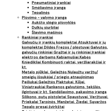
Pneumatiniai įrankiai
Smėliavimo įranga
Tepalinės
Plovimo - valymo įranga
Aukšto slėgio plovyklės
Dulkių siurbliai
Šlavimo mašinos
Rankiniai įrankiai
Galvučių ir įrankių komplektai
Atsuktuvai ir jų
komplektai
Dildės
Frezos / plėstuvai
Galvutės,
galvučių rinkiniai
Grąžtai ir jų rinkiniai
Įrankiai
elektros darbams
Kabiamušiai.Kabės
Kniedikliai
Kombinuoti raktai, veržliarakčiai ir
kt.
Metalo pjūklai. Geležtės
Nulaužtų varžtų/
smeigių išsukėjai / sriegio atnaujinimas
Peiliukai.Geležtės
Plaktukai. Kūjai.
Viniatraukiai
Rankenos galvutėms, tekšlės,
ilgintuvai ir kt.
Sandėliavimo, pakavimo įranga
Silikono, putų pistoletai
Spaustuvai. Veržtuvai.
Priekalai
Tarpinės. Manžetai. Žiedai. Sąvaržos
Tepalo presai,švirkštai