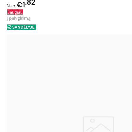
82
€1
Nuo
Daugiau
Į palyginimą