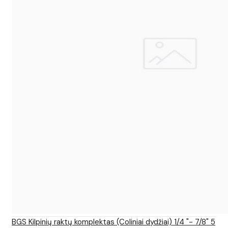
BGS Kilpinių raktų komplektas (Coliniai dydžiai) 1/4 "- 7/8" 5