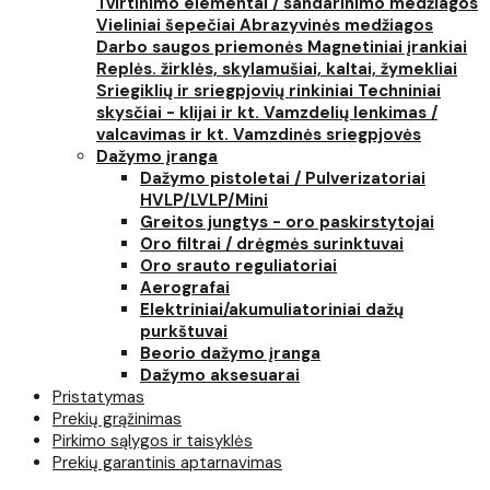
Tvirtinimo elementai / sandarinimo medžiagos
Vieliniai šepečiai
Abrazyvinės medžiagos
Darbo saugos priemonės
Magnetiniai įrankiai
Replės. žirklės, skylamušiai, kaltai, žymekliai
Sriegiklių ir sriegpjovių rinkiniai
Techniniai
skysčiai - klijai ir kt.
Vamzdelių lenkimas /
valcavimas ir kt.
Vamzdinės sriegpjovės
Dažymo įranga
Dažymo pistoletai / Pulverizatoriai
HVLP/LVLP/Mini
Greitos jungtys - oro paskirstytojai
Oro filtrai / drėgmės surinktuvai
Oro srauto reguliatoriai
Aerografai
Elektriniai/akumuliatoriniai dažų
purkštuvai
Beorio dažymo įranga
Dažymo aksesuarai
Pristatymas
Prekių grąžinimas
Pirkimo sąlygos ir taisyklės
Prekių garantinis aptarnavimas