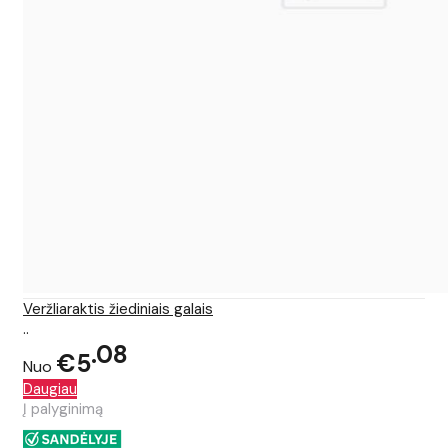
Veržliaraktis žiediniais galais
..
08
€5
Nuo
Daugiau
Į palyginimą