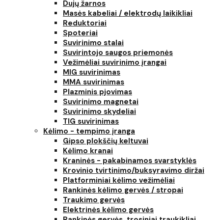
Dujų žarnos
Masės kabeliai / elektrodų laikikliai
Reduktoriai
Spoteriai
Suvirinimo stalai
Suvirintojo saugos priemonės
Vežimėliai suvirinimo įrangai
MIG suvirinimas
MMA suvirinimas
Plazminis pjovimas
Suvirinimo magnetai
Suvirinimo skydeliai
TIG suvirinimas
Kėlimo - tempimo įranga
Gipso plokščių keltuvai
Kėlimo kranai
Kraninės - pakabinamos svarstyklės
Krovinio tvirtinimo/buksyravimo diržai
Platforminiai kėlimo vežimėliai
Rankinės kėlimo gervės / stropai
Traukimo gervės
Elektrinės kėlimo gervės
Rankinės gervės, trosiniai traukikliai