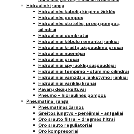
Hidraulinė įranga
Hidraulinės kabelių kirpimo žirklės
Hidraulinės pompos
Hidraulinės stotelės, presų pompos,
cilindrai
Hidrauliniai domkratai
Hidrauliniai kėbulo remonto įrankiai
Hidrauliniai kraštų užspaudimo presai
Hidrauliniai nuemėjai
Hidrauliniai presai
Hidrauliniai spyruoklių suspaudėjai
Hidrauliniai tempimo - stūmimo cilindrai
Hidrauliniai vamzdžių lankstymo įrankiai
Hidrauliniai variklių kranai
Pavarų dežių keltuvai
Pneumo - hidraulinės pompos
Pneumatinė įranga
Pneumatinės žarnos
Greitos jungtys - perėjimai - antgaliai
Oro srauto filtrai - dregmės filtrai
Oro srauto reguliatoriai
Oro kompresoriai