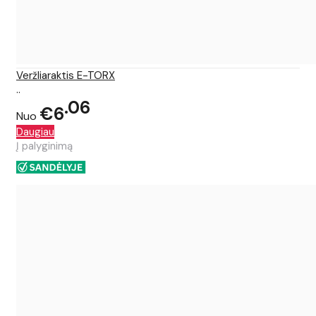
Veržliaraktis E-TORX
..
06
€6
Nuo
Daugiau
Į palyginimą