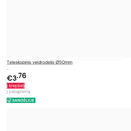
Teleskopinis veidrodėlis Ø50mm
..
76
€3
Į krepšelį
Į palyginimą