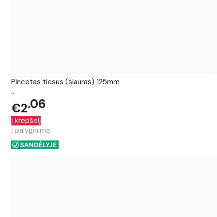
Pincetas tiesus (siauras) 125mm
..
06
€2
Į krepšelį
Į palyginimą