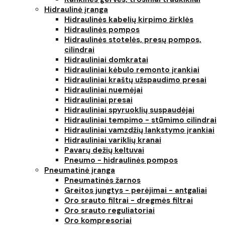
Hidraulinė įranga
Hidraulinės kabelių kirpimo žirklės
Hidraulinės pompos
Hidraulinės stotelės, presų pompos,
cilindrai
Hidrauliniai domkratai
Hidrauliniai kėbulo remonto įrankiai
Hidrauliniai kraštų užspaudimo presai
Hidrauliniai nuemėjai
Hidrauliniai presai
Hidrauliniai spyruoklių suspaudėjai
Hidrauliniai tempimo - stūmimo cilindrai
Hidrauliniai vamzdžių lankstymo įrankiai
Hidrauliniai variklių kranai
Pavarų dežių keltuvai
Pneumo - hidraulinės pompos
Pneumatinė įranga
Pneumatinės žarnos
Greitos jungtys - perėjimai - antgaliai
Oro srauto filtrai - dregmės filtrai
Oro srauto reguliatoriai
Oro kompresoriai