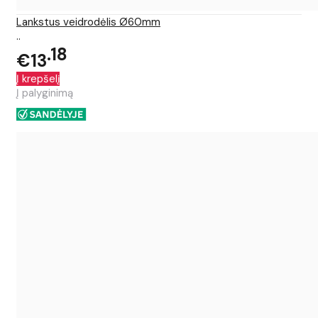
Lankstus veidrodėlis Ø60mm
..
18
€13
Į krepšelį
Į palyginimą