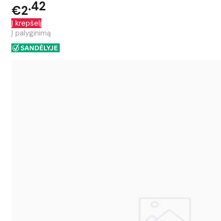
42
€2
Į krepšelį
Į palyginimą