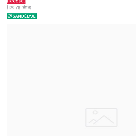
Į krepšelį
Į palyginimą