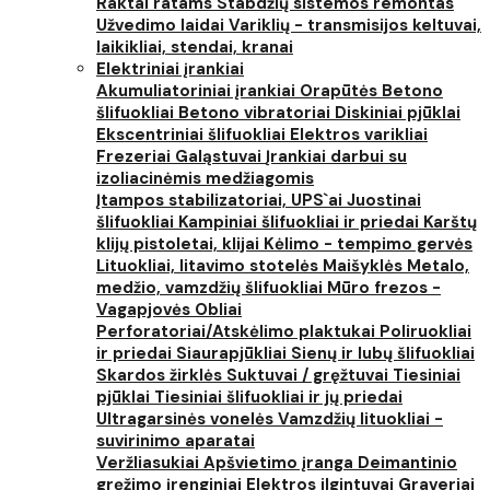
Raktai ratams
Stabdžių sistemos remontas
Užvedimo laidai
Variklių - transmisijos keltuvai,
laikikliai, stendai, kranai
Elektriniai įrankiai
Akumuliatoriniai įrankiai
Orapūtės
Betono
šlifuokliai
Betono vibratoriai
Diskiniai pjūklai
Ekscentriniai šlifuokliai
Elektros varikliai
Frezeriai
Galąstuvai
Įrankiai darbui su
izoliacinėmis medžiagomis
Įtampos stabilizatoriai, UPS`ai
Juostinai
šlifuokliai
Kampiniai šlifuokliai ir priedai
Karštų
klijų pistoletai, klijai
Kėlimo - tempimo gervės
Lituokliai, litavimo stotelės
Maišyklės
Metalo,
medžio, vamzdžių šlifuokliai
Mūro frezos -
Vagapjovės
Obliai
Perforatoriai/Atskėlimo plaktukai
Poliruokliai
ir priedai
Siaurapjūkliai
Sienų ir lubų šlifuokliai
Skardos žirklės
Suktuvai / gręžtuvai
Tiesiniai
pjūklai
Tiesiniai šlifuokliai ir jų priedai
Ultragarsinės vonelės
Vamzdžių lituokliai -
suvirinimo aparatai
Veržliasukiai
Apšvietimo įranga
Deimantinio
gręžimo įrenginiai
Elektros ilgintuvai
Graveriai