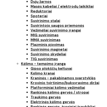
Dujų žarnos
Masės kabeliai / elektrodų laikikliai
Reduktoriai
Spoteriai
Suvirinimo stalai
Suvirintojo saugos priemonės
Vežimėliai suvirinimo įrangai
MIG suvirinimas
MMA suvirinimas
Plazminis pjovimas
Suvirinimo magnetai
Suvirinimo skydeliai
TIG suvirinimas
Kėlimo - tempimo įranga
Gipso plokščių keltuvai
Kėlimo kranai
Kraninės - pakabinamos svarstyklės
Krovinio tvirtinimo/buksyravimo diržai
Platforminiai kėlimo vežimėliai
Rankinės kėlimo gervės / stropai
Traukimo gervės
Elektrinės kėlimo gervės
Rankinės gervės, trosiniai traukikliai