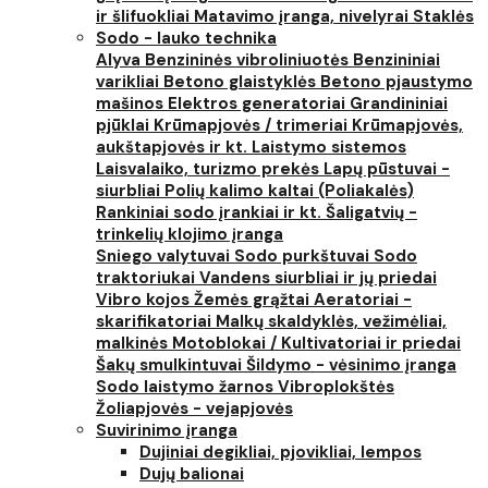
ir šlifuokliai
Matavimo įranga, nivelyrai
Staklės
Sodo - lauko technika
Alyva
Benzininės vibroliniuotės
Benzininiai
varikliai
Betono glaistyklės
Betono pjaustymo
mašinos
Elektros generatoriai
Grandininiai
pjūklai
Krūmapjovės / trimeriai
Krūmapjovės,
aukštapjovės ir kt.
Laistymo sistemos
Laisvalaiko, turizmo prekės
Lapų pūstuvai -
siurbliai
Polių kalimo kaltai (Poliakalės)
Rankiniai sodo įrankiai ir kt.
Šaligatvių -
trinkelių klojimo įranga
Sniego valytuvai
Sodo purkštuvai
Sodo
traktoriukai
Vandens siurbliai ir jų priedai
Vibro kojos
Žemės grąžtai
Aeratoriai -
skarifikatoriai
Malkų skaldyklės, vežimėliai,
malkinės
Motoblokai / Kultivatoriai ir priedai
Šakų smulkintuvai
Šildymo - vėsinimo įranga
Sodo laistymo žarnos
Vibroplokštės
Žoliapjovės - vejapjovės
Suvirinimo įranga
Dujiniai degikliai, pjovikliai, lempos
Dujų balionai