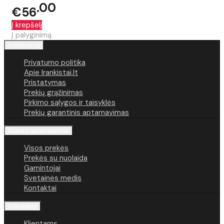
00
€56
Į krepšelį
Į palyginimą
Informacija
Privatumo politika
Apie Irankistai.lt
Pristatymas
Prekių grąžinimas
Pirkimo sąlygos ir taisyklės
Prekių garantinis aptarnavimas
Klientų aptarnavimas
Visos prekės
Prekės su nuolaida
Gamintojai
Svetainės medis
Kontaktai
Klientams
Klientams