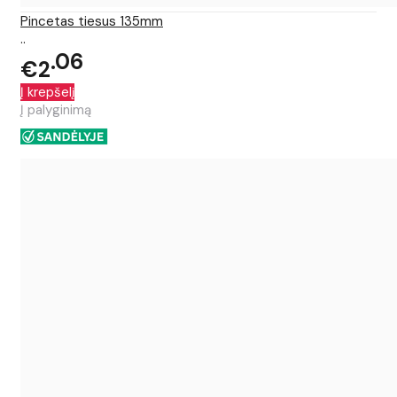
Pincetas tiesus 135mm
..
06
€2
Į krepšelį
Į palyginimą