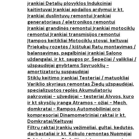
įrankiai
Detalių plovyklos
Indukciniai
kaitintuvai
Įrankiai apdailos ardymui ir kt.
Įrankiai duslintuvų remontui
Įrankiai
generatoriaus / eletronikos remontui
Įrankiai grandinės remontui
Įrankiai motociklų
remontui
Įrankiai transmisijos remontui
Įtampos keitikliai
Motociklų stovai, keltuvai
Priekabų rozetės / kištukai
Ratų montavimas /
balansavimas, pagalbiniai įrankiai
Salono
uždangalai, ir kt. saugos pr.
Šepečiai / valikliai /
užspaudėjai gnybtams
Spyruoklių -
amortizatorių suspaudėjai
Stiklų keitimo įrankiai
Testeriai / matuokliai
Variklio skyriaus remontas
Žiedų užspaudėjai,
specializuotos replės
Akumuliatorių
pakrovėjai - užvedėjai - testeriai
Alyvos, kuro
ir kt skysčių įranga
Atramos - ožiai - Mech.
domkratai - Rampos
Automobiliniai oro
kompresoriai
Dinamometriniai raktai ir kt.
Domkratai/Keltuvai
Filtrų raktai
Įrankių vežimėliai, gultai, kedutės,
darbastaliai ir kt.
Kėbulo remontas
Nuėmėjai