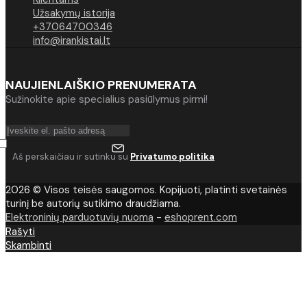
Užsakymų istorija
+37064700346
info@irankistai.lt
NAUJIENLAIŠKIO PRENUMERATA
Sužinokite apie specialius pasiūlymus pirmi!
Aš perskaičiau ir sutinku su
Privatumo politika
2026 © Visos teisės saugomos. Kopijuoti, platinti svetainės
turinį be autorių sutikimo draudžiama.
Elektroninių parduotuvių nuoma
-
eshoprent.com
Rašyti
Skambinti