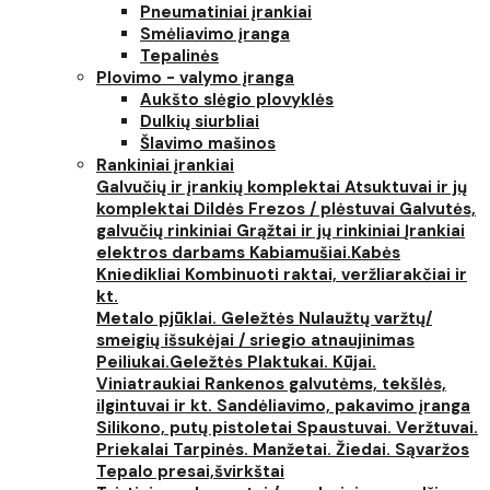
Pneumatiniai įrankiai
Smėliavimo įranga
Tepalinės
Plovimo - valymo įranga
Aukšto slėgio plovyklės
Dulkių siurbliai
Šlavimo mašinos
Rankiniai įrankiai
Galvučių ir įrankių komplektai
Atsuktuvai ir jų
komplektai
Dildės
Frezos / plėstuvai
Galvutės,
galvučių rinkiniai
Grąžtai ir jų rinkiniai
Įrankiai
elektros darbams
Kabiamušiai.Kabės
Kniedikliai
Kombinuoti raktai, veržliarakčiai ir
kt.
Metalo pjūklai. Geležtės
Nulaužtų varžtų/
smeigių išsukėjai / sriegio atnaujinimas
Peiliukai.Geležtės
Plaktukai. Kūjai.
Viniatraukiai
Rankenos galvutėms, tekšlės,
ilgintuvai ir kt.
Sandėliavimo, pakavimo įranga
Silikono, putų pistoletai
Spaustuvai. Veržtuvai.
Priekalai
Tarpinės. Manžetai. Žiedai. Sąvaržos
Tepalo presai,švirkštai