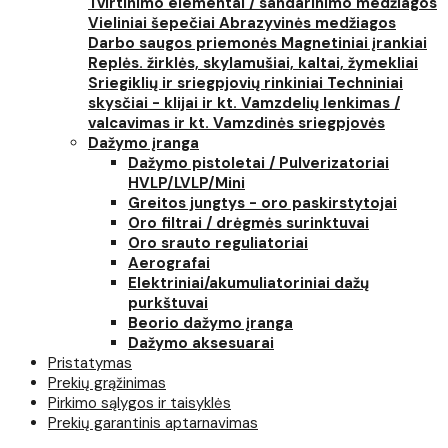
Tvirtinimo elementai / sandarinimo medžiagos
Vieliniai šepečiai
Abrazyvinės medžiagos
Darbo saugos priemonės
Magnetiniai įrankiai
Replės. žirklės, skylamušiai, kaltai, žymekliai
Sriegiklių ir sriegpjovių rinkiniai
Techniniai
skysčiai - klijai ir kt.
Vamzdelių lenkimas /
valcavimas ir kt.
Vamzdinės sriegpjovės
Dažymo įranga
Dažymo pistoletai / Pulverizatoriai
HVLP/LVLP/Mini
Greitos jungtys - oro paskirstytojai
Oro filtrai / drėgmės surinktuvai
Oro srauto reguliatoriai
Aerografai
Elektriniai/akumuliatoriniai dažų
purkštuvai
Beorio dažymo įranga
Dažymo aksesuarai
Pristatymas
Prekių grąžinimas
Pirkimo sąlygos ir taisyklės
Prekių garantinis aptarnavimas