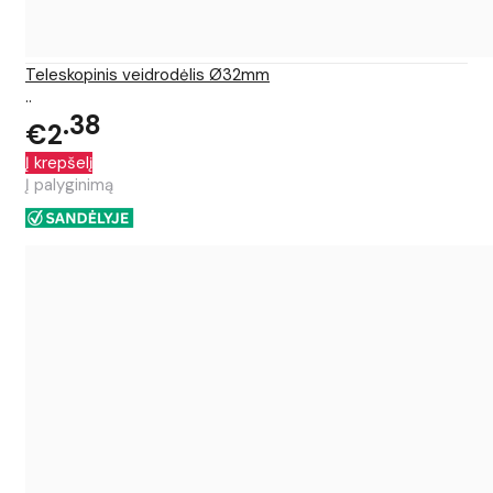
Teleskopinis veidrodėlis Ø32mm
..
38
€2
Į krepšelį
Į palyginimą