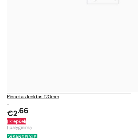
Pincetas lenktas 120mm
..
66
€2
Į krepšelį
Į palyginimą