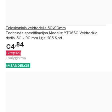
Teleskopinis veidrodėlis 50x90mm
Techninės specifikacijos Modelis: YT0660 Veidrodžio
dydis: 50 × 90 mm Ilgis: 285 &nd..
84
€4
Į krepšelį
Į palyginimą