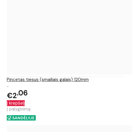
Pincetas tiesus (smailiais galais) 120mm
..
06
€2
Į krepšelį
Į palyginimą