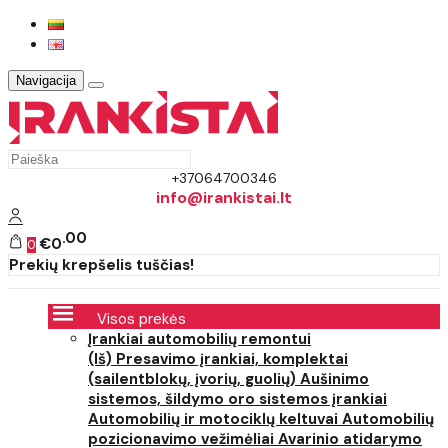
Navigacija
+37064700346
info@irankistai.lt
00
€0
0
Prekių krepšelis tuščias!
Visos prekės
Įrankiai automobilių remontui
(Iš) Presavimo įrankiai, komplektai
(sailentblokų, įvorių, guolių)
Aušinimo
sistemos, šildymo oro sistemos įrankiai
Automobilių ir motociklų keltuvai
Automobilių
pozicionavimo vežimėliai
Avarinio atidarymo