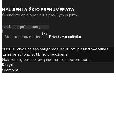
NAUJIENLAIŠKIO PRENUMERATA
Sužinokite apie specialius pasiūlymus pirmi!
Aš perskaičiau ir sutinku su
Privatumo politika
2026 © Visos teisės saugomos. Kopijuoti, platinti svetainės
turinį be autorių sutikimo draudžiama.
Elektroninių parduotuvių nuoma
-
eshoprent.com
Rašyti
Skambinti