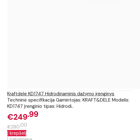
Kraftdele KD1747 Hidrodinaminis dažymo įrenginys
Techninė specifikacija Gamintojas: KRAFT&DELE Modelis:
KD1747 Įrenginio tipas: Hidrodi..
99
€249
00
€280
Į krepšelį
Į palyginimą