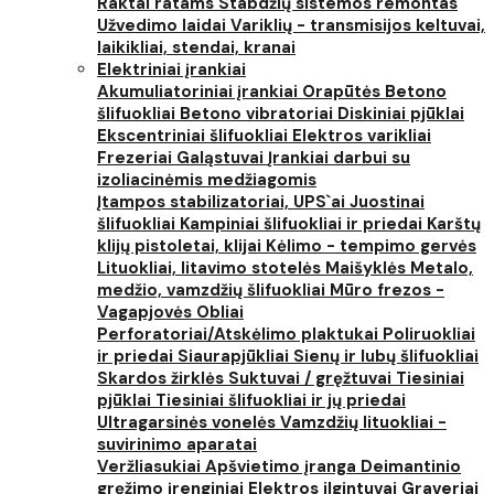
Raktai ratams
Stabdžių sistemos remontas
Užvedimo laidai
Variklių - transmisijos keltuvai,
laikikliai, stendai, kranai
Elektriniai įrankiai
Akumuliatoriniai įrankiai
Orapūtės
Betono
šlifuokliai
Betono vibratoriai
Diskiniai pjūklai
Ekscentriniai šlifuokliai
Elektros varikliai
Frezeriai
Galąstuvai
Įrankiai darbui su
izoliacinėmis medžiagomis
Įtampos stabilizatoriai, UPS`ai
Juostinai
šlifuokliai
Kampiniai šlifuokliai ir priedai
Karštų
klijų pistoletai, klijai
Kėlimo - tempimo gervės
Lituokliai, litavimo stotelės
Maišyklės
Metalo,
medžio, vamzdžių šlifuokliai
Mūro frezos -
Vagapjovės
Obliai
Perforatoriai/Atskėlimo plaktukai
Poliruokliai
ir priedai
Siaurapjūkliai
Sienų ir lubų šlifuokliai
Skardos žirklės
Suktuvai / gręžtuvai
Tiesiniai
pjūklai
Tiesiniai šlifuokliai ir jų priedai
Ultragarsinės vonelės
Vamzdžių lituokliai -
suvirinimo aparatai
Veržliasukiai
Apšvietimo įranga
Deimantinio
gręžimo įrenginiai
Elektros ilgintuvai
Graveriai