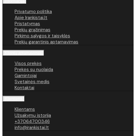
Informacija
Privatumo politika
Apie Irankistai.lt
Pristatymas
Prekių grąžinimas
Pirkimo sąlygos ir taisyklės
Prekių garantinis aptarnavimas
Klientų aptarnavimas
Visos prekės
Prekės su nuolaida
Gamintojai
Svetainės medis
Kontaktai
Klientams
Klientams
Užsakymų istorija
+37064700346
info@irankistai.lt