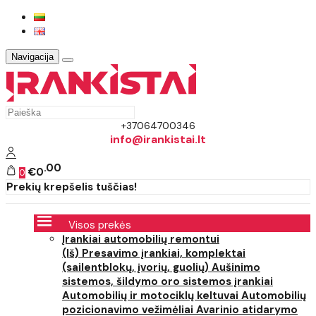
Navigacija
+37064700346
info@irankistai.lt
00
€0
0
Prekių krepšelis tuščias!
Visos prekės
Įrankiai automobilių remontui
(Iš) Presavimo įrankiai, komplektai
(sailentblokų, įvorių, guolių)
Aušinimo
sistemos, šildymo oro sistemos įrankiai
Automobilių ir motociklų keltuvai
Automobilių
pozicionavimo vežimėliai
Avarinio atidarymo