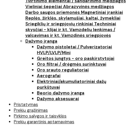
Tvirtinimo elementai / sandarinimo medžiagos
Vieliniai šepečiai
Abrazyvinės medžiagos
Darbo saugos priemonės
Magnetiniai įrankiai
Replės. žirklės, skylamušiai, kaltai, žymekliai
Sriegiklių ir sriegpjovių rinkiniai
Techniniai
skysčiai - klijai ir kt.
Vamzdelių lenkimas /
valcavimas ir kt.
Vamzdinės sriegpjovės
Dažymo įranga
Dažymo pistoletai / Pulverizatoriai
HVLP/LVLP/Mini
Greitos jungtys - oro paskirstytojai
Oro filtrai / drėgmės surinktuvai
Oro srauto reguliatoriai
Aerografai
Elektriniai/akumuliatoriniai dažų
purkštuvai
Beorio dažymo įranga
Dažymo aksesuarai
Pristatymas
Prekių grąžinimas
Pirkimo sąlygos ir taisyklės
Prekių garantinis aptarnavimas