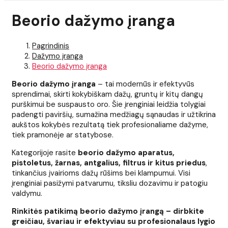
Beorio dažymo įranga
Pagrindinis
Dažymo įranga
Beorio dažymo įranga
Beorio dažymo įranga
– tai modernūs ir efektyvūs
sprendimai, skirti kokybiškam dažų, gruntų ir kitų dangų
purškimui be suspausto oro. Šie įrenginiai leidžia tolygiai
padengti paviršių, sumažina medžiagų sąnaudas ir užtikrina
aukštos kokybės rezultatą tiek profesionaliame dažyme,
tiek pramonėje ar statybose.
Kategorijoje rasite
beorio dažymo aparatus,
pistoletus, žarnas, antgalius, filtrus ir kitus priedus
,
tinkančius įvairioms dažų rūšims bei klampumui. Visi
įrenginiai pasižymi patvarumu, tiksliu dozavimu ir patogiu
valdymu.
Rinkitės patikimą beorio dažymo įrangą – dirbkite
greičiau, švariau ir efektyviau su profesionalaus lygio