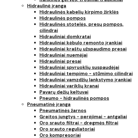
Hidraulinė įranga
Hidraulinės kabelių kirpimo žirklės
Hidraulinės pompos
Hidraulinės stotelės, presų pompos,
cilindrai
Hidrauliniai domkratai
Hidrauliniai kėbulo remonto įrankiai
Hidrauliniai kraštų užspaudimo presai
Hidrauliniai nuemėjai
Hidrauliniai presai
Hidrauliniai spyruoklių suspaudėjai
Hidrauliniai tempimo - stūmimo cilindrai
Hidrauliniai vamzdžių lankstymo įrankiai
Hidrauliniai variklių kranai
Pavarų dežių keltuvai
Pneumo - hidraulinės pompos
Pneumatinė įranga
Pneumatinės žarnos
Greitos jungtys - perėjimai - antgaliai
Oro srauto filtrai - dregmės filtrai
Oro srauto reguliatoriai
Oro kompresoriai