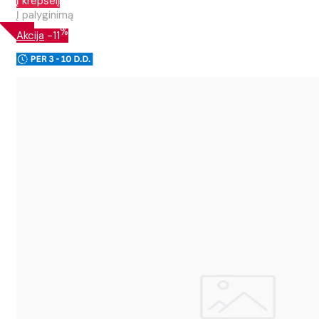
Į krepšelį
Į palyginimą
%
Akcija
-11