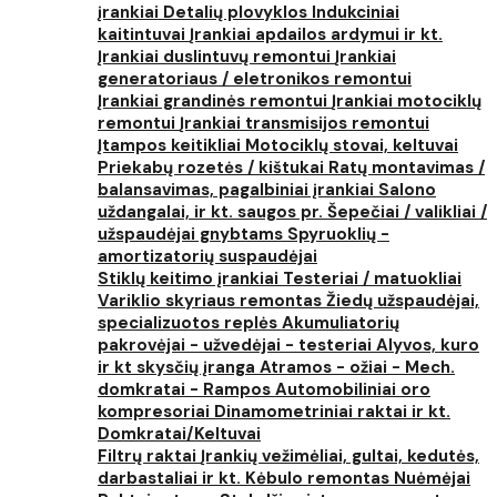
įrankiai
Detalių plovyklos
Indukciniai
kaitintuvai
Įrankiai apdailos ardymui ir kt.
Įrankiai duslintuvų remontui
Įrankiai
generatoriaus / eletronikos remontui
Įrankiai grandinės remontui
Įrankiai motociklų
remontui
Įrankiai transmisijos remontui
Įtampos keitikliai
Motociklų stovai, keltuvai
Priekabų rozetės / kištukai
Ratų montavimas /
balansavimas, pagalbiniai įrankiai
Salono
uždangalai, ir kt. saugos pr.
Šepečiai / valikliai /
užspaudėjai gnybtams
Spyruoklių -
amortizatorių suspaudėjai
Stiklų keitimo įrankiai
Testeriai / matuokliai
Variklio skyriaus remontas
Žiedų užspaudėjai,
specializuotos replės
Akumuliatorių
pakrovėjai - užvedėjai - testeriai
Alyvos, kuro
ir kt skysčių įranga
Atramos - ožiai - Mech.
domkratai - Rampos
Automobiliniai oro
kompresoriai
Dinamometriniai raktai ir kt.
Domkratai/Keltuvai
Filtrų raktai
Įrankių vežimėliai, gultai, kedutės,
darbastaliai ir kt.
Kėbulo remontas
Nuėmėjai