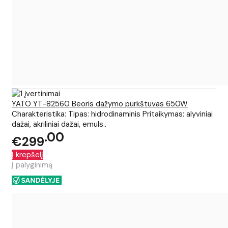
YATO YT-82560 Beoris dažymo purkštuvas 650W
Charakteristika: Tipas: hidrodinaminis Pritaikymas: alyviniai
dažai, akriliniai dažai, emuls..
00
€299
Į krepšelį
Į palyginimą