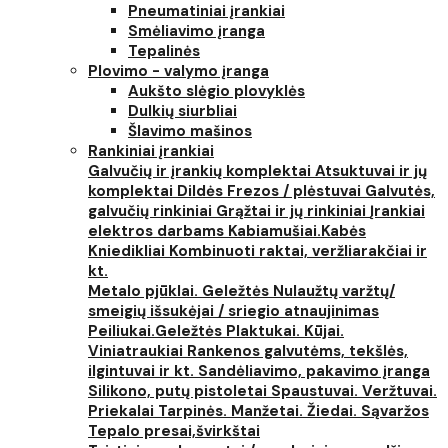
Pneumatiniai įrankiai
Smėliavimo įranga
Tepalinės
Plovimo - valymo įranga
Aukšto slėgio plovyklės
Dulkių siurbliai
Šlavimo mašinos
Rankiniai įrankiai
Galvučių ir įrankių komplektai
Atsuktuvai ir jų
komplektai
Dildės
Frezos / plėstuvai
Galvutės,
galvučių rinkiniai
Grąžtai ir jų rinkiniai
Įrankiai
elektros darbams
Kabiamušiai.Kabės
Kniedikliai
Kombinuoti raktai, veržliarakčiai ir
kt.
Metalo pjūklai. Geležtės
Nulaužtų varžtų/
smeigių išsukėjai / sriegio atnaujinimas
Peiliukai.Geležtės
Plaktukai. Kūjai.
Viniatraukiai
Rankenos galvutėms, tekšlės,
ilgintuvai ir kt.
Sandėliavimo, pakavimo įranga
Silikono, putų pistoletai
Spaustuvai. Veržtuvai.
Priekalai
Tarpinės. Manžetai. Žiedai. Sąvaržos
Tepalo presai,švirkštai