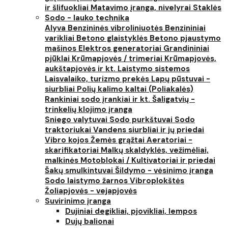
ir šlifuokliai
Matavimo įranga, nivelyrai
Staklės
Sodo - lauko technika
Alyva
Benzininės vibroliniuotės
Benzininiai
varikliai
Betono glaistyklės
Betono pjaustymo
mašinos
Elektros generatoriai
Grandininiai
pjūklai
Krūmapjovės / trimeriai
Krūmapjovės,
aukštapjovės ir kt.
Laistymo sistemos
Laisvalaiko, turizmo prekės
Lapų pūstuvai -
siurbliai
Polių kalimo kaltai (Poliakalės)
Rankiniai sodo įrankiai ir kt.
Šaligatvių -
trinkelių klojimo įranga
Sniego valytuvai
Sodo purkštuvai
Sodo
traktoriukai
Vandens siurbliai ir jų priedai
Vibro kojos
Žemės grąžtai
Aeratoriai -
skarifikatoriai
Malkų skaldyklės, vežimėliai,
malkinės
Motoblokai / Kultivatoriai ir priedai
Šakų smulkintuvai
Šildymo - vėsinimo įranga
Sodo laistymo žarnos
Vibroplokštės
Žoliapjovės - vejapjovės
Suvirinimo įranga
Dujiniai degikliai, pjovikliai, lempos
Dujų balionai