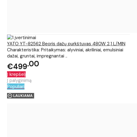
YATO YT-82562 Beoris dažų purkštuvas 480W 2,1 L/MIN
Charakteristika: Pritaikymas: alyviniai, akriliniai, emulsiniai
dažai, gruntai, impregnantai ..
00
€499
Į krepšelį
Į palyginimą
Populiari