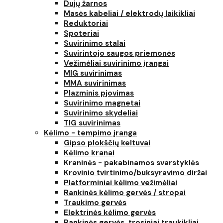
Dujų žarnos
Masės kabeliai / elektrodų laikikliai
Reduktoriai
Spoteriai
Suvirinimo stalai
Suvirintojo saugos priemonės
Vežimėliai suvirinimo įrangai
MIG suvirinimas
MMA suvirinimas
Plazminis pjovimas
Suvirinimo magnetai
Suvirinimo skydeliai
TIG suvirinimas
Kėlimo - tempimo įranga
Gipso plokščių keltuvai
Kėlimo kranai
Kraninės - pakabinamos svarstyklės
Krovinio tvirtinimo/buksyravimo diržai
Platforminiai kėlimo vežimėliai
Rankinės kėlimo gervės / stropai
Traukimo gervės
Elektrinės kėlimo gervės
Rankinės gervės, trosiniai traukikliai