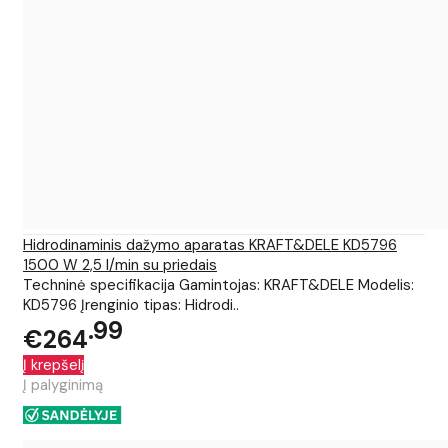
Hidrodinaminis dažymo aparatas KRAFT&DELE KD5796
1500 W 2,5 l/min su priedais
Techninė specifikacija Gamintojas: KRAFT&DELE Modelis:
KD5796 Įrenginio tipas: Hidrodi..
99
€264
Į krepšelį
Į palyginimą