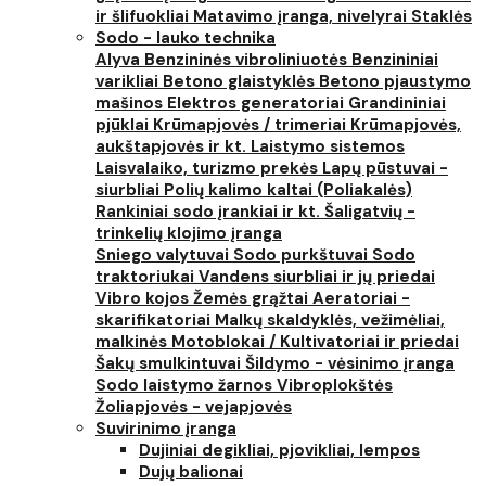
ir šlifuokliai
Matavimo įranga, nivelyrai
Staklės
Sodo - lauko technika
Alyva
Benzininės vibroliniuotės
Benzininiai
varikliai
Betono glaistyklės
Betono pjaustymo
mašinos
Elektros generatoriai
Grandininiai
pjūklai
Krūmapjovės / trimeriai
Krūmapjovės,
aukštapjovės ir kt.
Laistymo sistemos
Laisvalaiko, turizmo prekės
Lapų pūstuvai -
siurbliai
Polių kalimo kaltai (Poliakalės)
Rankiniai sodo įrankiai ir kt.
Šaligatvių -
trinkelių klojimo įranga
Sniego valytuvai
Sodo purkštuvai
Sodo
traktoriukai
Vandens siurbliai ir jų priedai
Vibro kojos
Žemės grąžtai
Aeratoriai -
skarifikatoriai
Malkų skaldyklės, vežimėliai,
malkinės
Motoblokai / Kultivatoriai ir priedai
Šakų smulkintuvai
Šildymo - vėsinimo įranga
Sodo laistymo žarnos
Vibroplokštės
Žoliapjovės - vejapjovės
Suvirinimo įranga
Dujiniai degikliai, pjovikliai, lempos
Dujų balionai