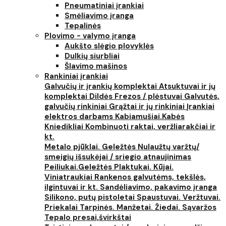
Pneumatiniai įrankiai
Smėliavimo įranga
Tepalinės
Plovimo - valymo įranga
Aukšto slėgio plovyklės
Dulkių siurbliai
Šlavimo mašinos
Rankiniai įrankiai
Galvučių ir įrankių komplektai
Atsuktuvai ir jų
komplektai
Dildės
Frezos / plėstuvai
Galvutės,
galvučių rinkiniai
Grąžtai ir jų rinkiniai
Įrankiai
elektros darbams
Kabiamušiai.Kabės
Kniedikliai
Kombinuoti raktai, veržliarakčiai ir
kt.
Metalo pjūklai. Geležtės
Nulaužtų varžtų/
smeigių išsukėjai / sriegio atnaujinimas
Peiliukai.Geležtės
Plaktukai. Kūjai.
Viniatraukiai
Rankenos galvutėms, tekšlės,
ilgintuvai ir kt.
Sandėliavimo, pakavimo įranga
Silikono, putų pistoletai
Spaustuvai. Veržtuvai.
Priekalai
Tarpinės. Manžetai. Žiedai. Sąvaržos
Tepalo presai,švirkštai