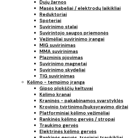
Dujų žarnos
Masės kabeliai / elektrodų laikikliai
Reduktoriai
Spoteriai
Suvirinimo stalai
Suvirintojo saugos priemonės
Vežimėliai suvirinimo įrangai
MIG suvirinimas
MMA suvirinimas
Plazminis pjovimas
Suvirinimo magnetai
Suvirinimo skydeliai
TIG suvirinimas
Kėlimo - tempimo įranga
Gipso plokščių keltuvai
Kėlimo kranai
Kraninės - pakabinamos svarstyklės
Krovinio tvirtinimo/buksyravimo diržai
Platforminiai kėlimo vežimėliai
Rankinės kėlimo gervės / stropai
Traukimo gervės
Elektrinės kėlimo gervės
Rankinės gervės, trosiniai traukikliai