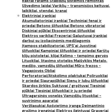
Raktai ratams
Stabdžių sistemos remontas
Užvedimo laidai
Variklių - transmisijos keltuvai,
laikikliai, stendai, kranai
Elektriniai įrankiai
Akumuliatoriniai įrankiai
Techniniai fenai ir
priedai
Betono šlifuokliai
Betono vibratoriai
Diskiniai pjūklai
Ekscentriniai šlifuokliai
Elektros varikliai
Frezeriai
Galąstuvai
Įrankiai
darbui su izoliacinėmis medžiagomis
Įtampos stabilizatoriai, UPS`ai
Juostinai
šlifuokliai
Kampiniai šlifuokliai ir priedai
Karštų
klijų pistoletai, klijai
Kėlimo - tempimo gervės
Lituokliai, litavimo stotelės
Maišyklės
Metalo,
medžio, vamzdžių šlifuokliai
Mūro frezos -
Vagapjovės
Obliai
Perforatoriai/Atskėlimo plaktukai
Poliruokliai
ir priedai
Siaurapjūkliai
Sienų ir lubų šlifuokliai
Skardos žirklės
Suktuvai / gręžtuvai
Tiesiniai
pjūklai
Tiesiniai šlifuokliai ir jų priedai
Ultragarsinės vonelės
Vamzdžių lituokliai -
suvirinimo aparatai
Veržliasukiai
Apšvietimo įranga
Deimantinio
gręžimo įrenginiai
Elektros ilgintuvai
Graveriai