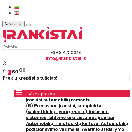
Navigacija
+37064700346
info@irankistai.lt
00
€0
0
Prekių krepšelis tuščias!
Visos prekės
Įrankiai automobilių remontui
(Iš) Presavimo įrankiai, komplektai
(sailentblokų, įvorių, guolių)
Aušinimo
sistemos, šildymo oro sistemos įrankiai
Automobilių ir motociklų keltuvai
Automobilių
pozicionavimo vežimėliai
Avarinio atidarymo