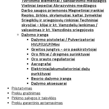
Tvirtinimo elementai / sandarinimo medžiagos
Vieliniai šepečiai
Abrazyvinės medžiagos
Darbo saugos priemonės
Magnetiniai įrankiai
Replės. žirklės, skylamušiai, kaltai, žymekliai
Sriegiklių ir sriegpjovių rinkiniai
Techniniai
skysčiai - klijai ir kt.
Vamzdelių lenkimas /
valcavimas ir kt.
Vamzdinės sriegpjovės
Dažymo įranga
Dažymo pistoletai / Pulverizatoriai
HVLP/LVLP/Mini
Greitos jungtys - oro paskirstytojai
Oro filtrai / drėgmės surinktuvai
Oro srauto reguliatoriai
Aerografai
Elektriniai/akumuliatoriniai dažų
purkštuvai
Beorio dažymo įranga
Dažymo aksesuarai
Pristatymas
Prekių grąžinimas
Pirkimo sąlygos ir taisyklės
Prekių garantinis aptarnavimas