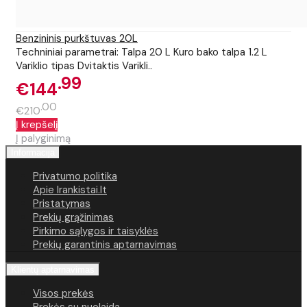
Benzininis purkštuvas 20L
Techniniai parametrai: Talpa 20 L Kuro bako talpa 1.2 L
Variklio tipas Dvitaktis Varikli..
99
€144
00
€210
Į krepšelį
Į palyginimą
Informacija
Privatumo politika
Apie Irankistai.lt
Pristatymas
Prekių grąžinimas
Pirkimo sąlygos ir taisyklės
Prekių garantinis aptarnavimas
Klientų aptarnavimas
Visos prekės