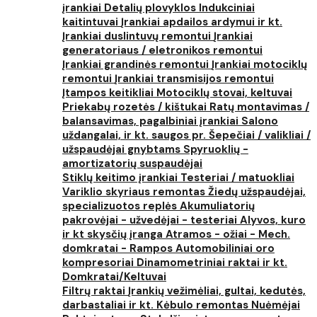
įrankiai
Detalių plovyklos
Indukciniai
kaitintuvai
Įrankiai apdailos ardymui ir kt.
Įrankiai duslintuvų remontui
Įrankiai
generatoriaus / eletronikos remontui
Įrankiai grandinės remontui
Įrankiai motociklų
remontui
Įrankiai transmisijos remontui
Įtampos keitikliai
Motociklų stovai, keltuvai
Priekabų rozetės / kištukai
Ratų montavimas /
balansavimas, pagalbiniai įrankiai
Salono
uždangalai, ir kt. saugos pr.
Šepečiai / valikliai /
užspaudėjai gnybtams
Spyruoklių -
amortizatorių suspaudėjai
Stiklų keitimo įrankiai
Testeriai / matuokliai
Variklio skyriaus remontas
Žiedų užspaudėjai,
specializuotos replės
Akumuliatorių
pakrovėjai - užvedėjai - testeriai
Alyvos, kuro
ir kt skysčių įranga
Atramos - ožiai - Mech.
domkratai - Rampos
Automobiliniai oro
kompresoriai
Dinamometriniai raktai ir kt.
Domkratai/Keltuvai
Filtrų raktai
Įrankių vežimėliai, gultai, kedutės,
darbastaliai ir kt.
Kėbulo remontas
Nuėmėjai