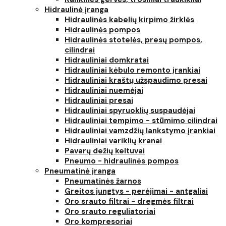
Hidraulinė įranga
Hidraulinės kabelių kirpimo žirklės
Hidraulinės pompos
Hidraulinės stotelės, presų pompos,
cilindrai
Hidrauliniai domkratai
Hidrauliniai kėbulo remonto įrankiai
Hidrauliniai kraštų užspaudimo presai
Hidrauliniai nuemėjai
Hidrauliniai presai
Hidrauliniai spyruoklių suspaudėjai
Hidrauliniai tempimo - stūmimo cilindrai
Hidrauliniai vamzdžių lankstymo įrankiai
Hidrauliniai variklių kranai
Pavarų dežių keltuvai
Pneumo - hidraulinės pompos
Pneumatinė įranga
Pneumatinės žarnos
Greitos jungtys - perėjimai - antgaliai
Oro srauto filtrai - dregmės filtrai
Oro srauto reguliatoriai
Oro kompresoriai