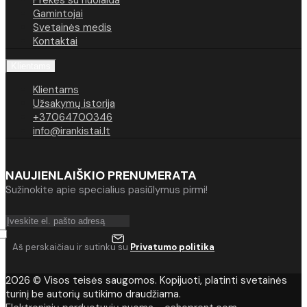
Prekės su nuolaida
Gamintojai
Svetainės medis
Kontaktai
Klientams
Klientams
Užsakymų istorija
+37064700346
info@irankistai.lt
NAUJIENLAIŠKIO PRENUMERATA
Sužinokite apie specialius pasiūlymus pirmi!
Aš perskaičiau ir sutinku su
Privatumo politika
2026 © Visos teisės saugomos. Kopijuoti, platinti svetainės
turinį be autorių sutikimo draudžiama.