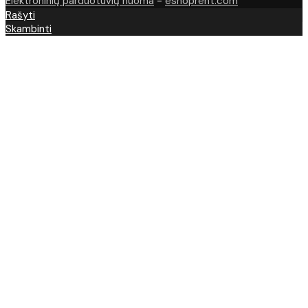
Elektroninių parduotuvių nuoma
-
eshoprent.com
Rašyti
Skambinti