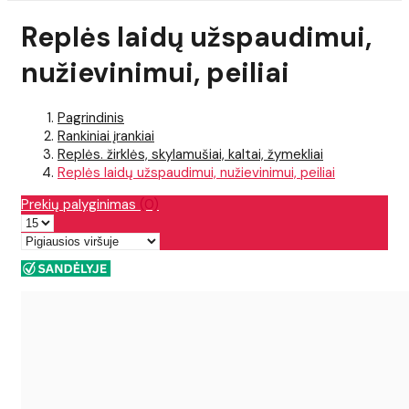
Replės laidų užspaudimui,
nužievinimui, peiliai
Pagrindinis
Rankiniai įrankiai
Replės. žirklės, skylamušiai, kaltai, žymekliai
Replės laidų užspaudimui, nužievinimui, peiliai
Prekių palyginimas
(0)