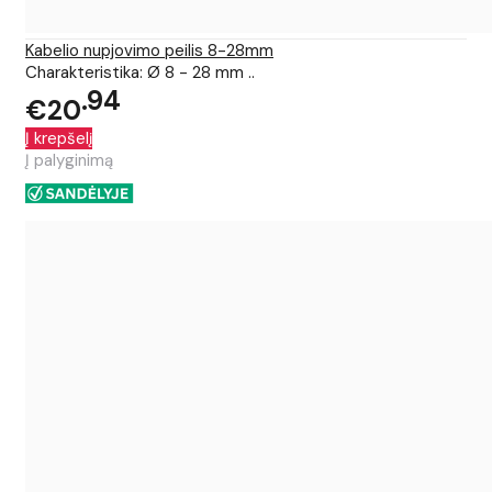
Kabelio nupjovimo peilis 8-28mm
Charakteristika: Ø 8 - 28 mm ..
94
€20
Į krepšelį
Į palyginimą