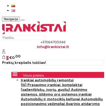
Navigacija
+37064700346
info@irankistai.lt
00
€0
0
Prekių krepšelis tuščias!
Visos prekės
Įrankiai automobilių remontui
(Iš) Presavimo įrankiai, komplektai
(sailentblokų, įvorių, guolių)
Aušinimo
sistemos, šildymo oro sistemos įrankiai
Automobilių ir motociklų keltuvai
Automobilių
pozicionavimo vežimėliai
Avarinio atidarymo