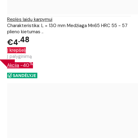
Replės laidų karpymui
Charakteristika: L = 130 mm Medžiaga Mn65 HRC 55 - 57
plieno kietumas ..
48
€4
Į krepšelį
Į palyginimą
%
Akcija
-40