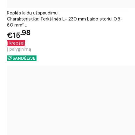
Replės laidų užspaudimui
Charakteristika: Terkšlinės L= 230 mm Laido storiui 0.5-
6.0 mm² ..
98
€15
Į krepšelį
Į palyginimą