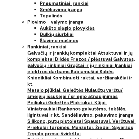
Pneumatiniai įrankiai
Smėliavimo įranga
Tepalinės
Plovimo - valymo įranga
Aukšto slėgio plovyklės
Dulkių siurbliai
Šlavimo mašinos
Rankiniai įrankiai
Galvučių ir įrankių komplektai
Atsuktuvai ir jų
komplektai
Dildės
Frezos / plėstuvai
Galvutės,
galvučių rinkiniai
Grąžtai ir jų rinkiniai
Įrankiai
elektros darbams
Kabiamušiai.Kabės
Kniedikliai
Kombinuoti raktai, veržliarakčiai ir
kt.
Metalo pjūklai. Geležtės
Nulaužtų varžtų/
smeigių išsukėjai / sriegio atnaujinimas
Peiliukai.Geležtės
Plaktukai. Kūjai.
Viniatraukiai
Rankenos galvutėms, tekšlės,
ilgintuvai ir kt.
Sandėliavimo, pakavimo įranga
Silikono, putų pistoletai
Spaustuvai. Veržtuvai.
Priekalai
Tarpinės. Manžetai. Žiedai. Sąvaržos
Tepalo presai,švirkštai