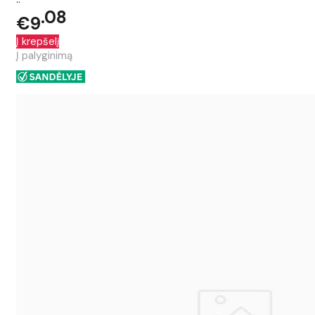
08
€9
Į krepšelį
Į palyginimą