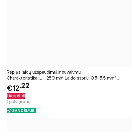
Replės laidų užspaudimui ir nuvalymui
Charakteristika: L = 250 mm Laido storiui 0.5-5.5 mm² ..
22
€12
Į krepšelį
Į palyginimą