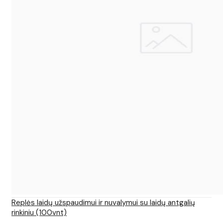
Replės laidų užspaudimui ir nuvalymui su laidų antgalių
rinkiniu (100vnt)
..