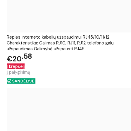
Replės interneto kabelių užspaudimui RJ45/10/11/12
Charakteristika: Galimas RJ10, RJ11, RJ12 telefono galų
užspaudimas Galimybė užspausti RJ45 ..
58
€20
Į krepšelį
Į palyginimą