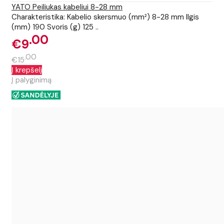
YATO Peiliukas kabeliui 8-28 mm
Charakteristika: Kabelio skersmuo (mm²) 8-28 mm Ilgis
(mm) 190 Svoris (g) 125 ..
00
€9
00
€15
Į krepšelį
Į palyginimą