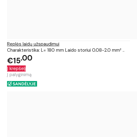
Replės laidų užspaudimui
Charakteristika: L= 180 mm Laido storiui 0.08-2.0 mm² ..
00
€15
Į krepšelį
Į palyginimą