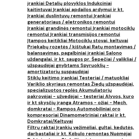
įrankiai
Detalių plovyklos
Indukciniai
kaitintuvai
Įrankiai apdailos ardymui ir kt.
Įrankiai duslintuvų remontui
Įrankiai
generatoriaus / eletronikos remontui
Įrankiai grandinės remontui
Įrankiai motociklų
remontui
Įrankiai transmisijos remontui
Įtampos keitikliai
Motociklų stovai, keltuvai
Priekabų rozetės / kištukai
Ratų montavimas /
balansavimas, pagalbiniai įrankiai
Salono
uždangalai, ir kt. saugos pr.
Šepečiai / valikliai /
užspaudėjai gnybtams
Spyruoklių -
amortizatorių suspaudėjai
Stiklų keitimo įrankiai
Testeriai / matuokliai
Variklio skyriaus remontas
Žiedų užspaudėjai,
specializuotos replės
Akumuliatorių
pakrovėjai - užvedėjai - testeriai
Alyvos, kuro
ir kt skysčių įranga
Atramos - ožiai - Mech.
domkratai - Rampos
Automobiliniai oro
kompresoriai
Dinamometriniai raktai ir kt.
Domkratai/Keltuvai
Filtrų raktai
Įrankių vežimėliai, gultai, kedutės,
darbastaliai ir kt.
Kėbulo remontas
Nuėmėjai