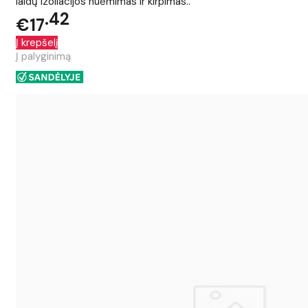
laidų izoliacijos nuėmimas ir kirpimas..
42
€17
Į krepšelį
Į palyginimą