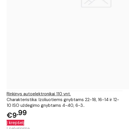
Rinkinys autoelektronikai 110 vnt.
Charakteristika: Izoliuotiems gnybtams 22-18, 16-14 ir 12-
10 ISO uždegimo gnybtams 4-40, 6-3..
99
€9
Į krepšelį
Į palyginimą