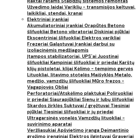
Raktai ratams
Stabdžių sistemos remontas
Užvedimo laidai
Variklių - transmisijos keltuvai,
laikikliai, stendai, kranai
Elektriniai įrankiai
Akumuliatoriniai įrankiai
Orapūtės
Betono
šlifuokliai
Betono vibratoriai
Diskiniai pjūklai
Ekscentriniai šlifuokliai
Elektros varikliai
Frezeriai
Galąstuvai
Įrankiai darbui su
izoliacinėmis medžiagomis
Įtampos stabilizatoriai, UPS`ai
Juostinai
šlifuokliai
Kampiniai šlifuokliai ir priedai
Karštų
klijų pistoletai, klijai
Kėlimo - tempimo gervės
Lituokliai, litavimo stotelės
Maišyklės
Metalo,
medžio, vamzdžių šlifuokliai
Mūro frezos -
Vagapjovės
Obliai
Perforatoriai/Atskėlimo plaktukai
Poliruokliai
ir priedai
Siaurapjūkliai
Sienų ir lubų šlifuokliai
Skardos žirklės
Suktuvai / gręžtuvai
Tiesiniai
pjūklai
Tiesiniai šlifuokliai ir jų priedai
Ultragarsinės vonelės
Vamzdžių lituokliai -
suvirinimo aparatai
Veržliasukiai
Apšvietimo įranga
Deimantinio
gręžimo įrenginiai
Elektros ilgintuvai
Graveriai