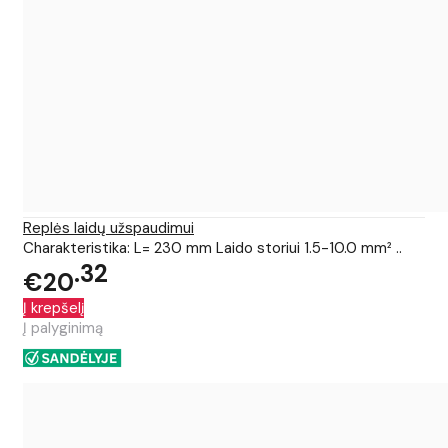
Replės laidų užspaudimui
Charakteristika: L= 230 mm Laido storiui 1.5-10.0 mm² ..
32
€20
Į krepšelį
Į palyginimą