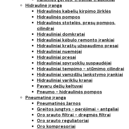
Hidraulinė įranga
Hidraulinės kabelių kirpimo žirklės
Hidraulinės pompos
Hidraulinės stotelės, presų pompos,
cilindrai
Hidrauliniai domkratai
Hidrauliniai kėbulo remonto įrankiai
Hidrauliniai kraštų užspaudimo presai
Hidrauliniai nuemėjai
Hidrauliniai presai
Hidrauliniai spyruoklių suspaudėjai
Hidrauliniai tempimo - stūmimo cilindrai
Hidrauliniai vamzdžių lankstymo įrankiai
Hidrauliniai variklių kranai
Pavarų dežių keltuvai
Pneumo - hidraulinės pompos
Pneumatinė įranga
Pneumatinės žarnos
Greitos jungtys - perėjimai - antgaliai
Oro srauto filtrai - dregmės filtrai
Oro srauto reguliatoriai
Oro kompresoriai