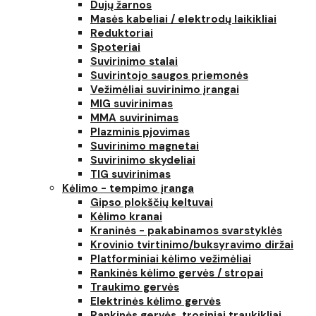
Dujų žarnos
Masės kabeliai / elektrodų laikikliai
Reduktoriai
Spoteriai
Suvirinimo stalai
Suvirintojo saugos priemonės
Vežimėliai suvirinimo įrangai
MIG suvirinimas
MMA suvirinimas
Plazminis pjovimas
Suvirinimo magnetai
Suvirinimo skydeliai
TIG suvirinimas
Kėlimo - tempimo įranga
Gipso plokščių keltuvai
Kėlimo kranai
Kraninės - pakabinamos svarstyklės
Krovinio tvirtinimo/buksyravimo diržai
Platforminiai kėlimo vežimėliai
Rankinės kėlimo gervės / stropai
Traukimo gervės
Elektrinės kėlimo gervės
Rankinės gervės, trosiniai traukikliai