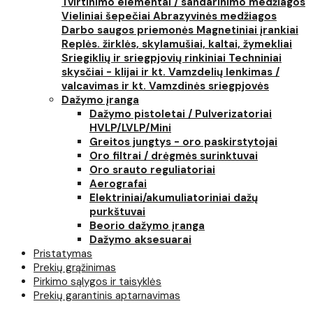
Tvirtinimo elementai / sandarinimo medžiagos
Vieliniai šepečiai
Abrazyvinės medžiagos
Darbo saugos priemonės
Magnetiniai įrankiai
Replės. žirklės, skylamušiai, kaltai, žymekliai
Sriegiklių ir sriegpjovių rinkiniai
Techniniai
skysčiai - klijai ir kt.
Vamzdelių lenkimas /
valcavimas ir kt.
Vamzdinės sriegpjovės
Dažymo įranga
Dažymo pistoletai / Pulverizatoriai
HVLP/LVLP/Mini
Greitos jungtys - oro paskirstytojai
Oro filtrai / drėgmės surinktuvai
Oro srauto reguliatoriai
Aerografai
Elektriniai/akumuliatoriniai dažų
purkštuvai
Beorio dažymo įranga
Dažymo aksesuarai
Pristatymas
Prekių grąžinimas
Pirkimo sąlygos ir taisyklės
Prekių garantinis aptarnavimas