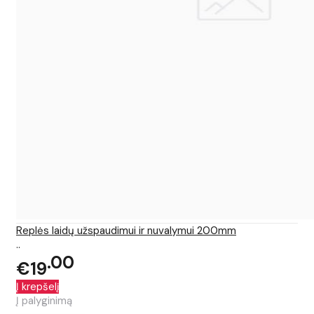
Replės laidų užspaudimui ir nuvalymui 200mm
..
00
€19
Į krepšelį
Į palyginimą