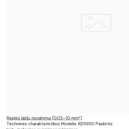
Replės laidų nuvalymui (0.03–10 mm²)
Techninės charakteristikos Modelis: KD5950 Paskirtis: