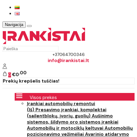
Navigacija
+37064700346
info@irankistai.lt
00
€0
0
Prekių krepšelis tuščias!
Visos prekės
Įrankiai automobilių remontui
(Iš) Presavimo įrankiai, komplektai
(sailentblokų, įvorių, guolių)
Aušinimo
sistemos, šildymo oro sistemos įrankiai
Automobilių ir motociklų keltuvai
Automobilių
pozicionavimo vežimėliai
Avarinio atidarymo