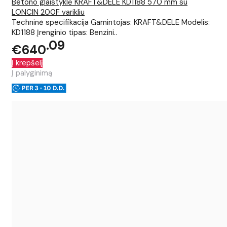
Betono glaistyklė KRAFT&DELE KD1188 570 mm su
LONCIN 200F varikliu
Techninė specifikacija Gamintojas: KRAFT&DELE Modelis:
KD1188 Įrenginio tipas: Benzini..
09
€640
Į krepšelį
Į palyginimą