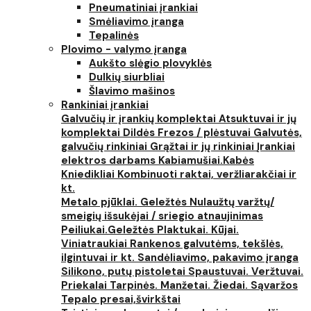
Pneumatiniai įrankiai
Smėliavimo įranga
Tepalinės
Plovimo - valymo įranga
Aukšto slėgio plovyklės
Dulkių siurbliai
Šlavimo mašinos
Rankiniai įrankiai
Galvučių ir įrankių komplektai
Atsuktuvai ir jų
komplektai
Dildės
Frezos / plėstuvai
Galvutės,
galvučių rinkiniai
Grąžtai ir jų rinkiniai
Įrankiai
elektros darbams
Kabiamušiai.Kabės
Kniedikliai
Kombinuoti raktai, veržliarakčiai ir
kt.
Metalo pjūklai. Geležtės
Nulaužtų varžtų/
smeigių išsukėjai / sriegio atnaujinimas
Peiliukai.Geležtės
Plaktukai. Kūjai.
Viniatraukiai
Rankenos galvutėms, tekšlės,
ilgintuvai ir kt.
Sandėliavimo, pakavimo įranga
Silikono, putų pistoletai
Spaustuvai. Veržtuvai.
Priekalai
Tarpinės. Manžetai. Žiedai. Sąvaržos
Tepalo presai,švirkštai