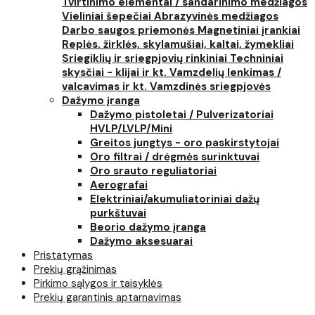
Tvirtinimo elementai / sandarinimo medžiagos
Vieliniai šepečiai
Abrazyvinės medžiagos
Darbo saugos priemonės
Magnetiniai įrankiai
Replės. žirklės, skylamušiai, kaltai, žymekliai
Sriegiklių ir sriegpjovių rinkiniai
Techniniai
skysčiai - klijai ir kt.
Vamzdelių lenkimas /
valcavimas ir kt.
Vamzdinės sriegpjovės
Dažymo įranga
Dažymo pistoletai / Pulverizatoriai
HVLP/LVLP/Mini
Greitos jungtys - oro paskirstytojai
Oro filtrai / drėgmės surinktuvai
Oro srauto reguliatoriai
Aerografai
Elektriniai/akumuliatoriniai dažų
purkštuvai
Beorio dažymo įranga
Dažymo aksesuarai
Pristatymas
Prekių grąžinimas
Pirkimo sąlygos ir taisyklės
Prekių garantinis aptarnavimas