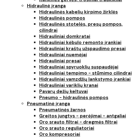
Hidraulinė įranga
Hidraulinės kabelių kirpimo žirklės
Hidraulinės pompos
Hidraulinės stotelės, presų pompos,
cilindrai
Hidrauliniai domkratai
Hidrauliniai kėbulo remonto įrankiai
Hidrauliniai kraštų užspaudimo presai
Hidrauliniai nuemėjai
Hidrauliniai presai
Hidrauliniai spyruoklių suspaudėjai
Hidrauliniai tempimo - stūmimo cilindrai
Hidrauliniai vamzdžių lankstymo įrankiai
Hidrauliniai variklių kranai
Pavarų dežių keltuvai
Pneumo - hidraulinės pompos
Pneumatinė įranga
Pneumatinės žarnos
Greitos jungtys - perėjimai - antgaliai
Oro srauto filtrai - dregmės filtrai
Oro srauto reguliatoriai
Oro kompresoriai