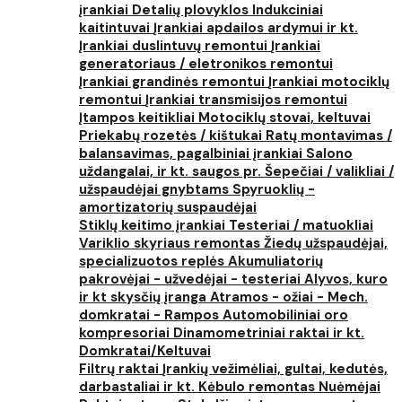
įrankiai
Detalių plovyklos
Indukciniai
kaitintuvai
Įrankiai apdailos ardymui ir kt.
Įrankiai duslintuvų remontui
Įrankiai
generatoriaus / eletronikos remontui
Įrankiai grandinės remontui
Įrankiai motociklų
remontui
Įrankiai transmisijos remontui
Įtampos keitikliai
Motociklų stovai, keltuvai
Priekabų rozetės / kištukai
Ratų montavimas /
balansavimas, pagalbiniai įrankiai
Salono
uždangalai, ir kt. saugos pr.
Šepečiai / valikliai /
užspaudėjai gnybtams
Spyruoklių -
amortizatorių suspaudėjai
Stiklų keitimo įrankiai
Testeriai / matuokliai
Variklio skyriaus remontas
Žiedų užspaudėjai,
specializuotos replės
Akumuliatorių
pakrovėjai - užvedėjai - testeriai
Alyvos, kuro
ir kt skysčių įranga
Atramos - ožiai - Mech.
domkratai - Rampos
Automobiliniai oro
kompresoriai
Dinamometriniai raktai ir kt.
Domkratai/Keltuvai
Filtrų raktai
Įrankių vežimėliai, gultai, kedutės,
darbastaliai ir kt.
Kėbulo remontas
Nuėmėjai