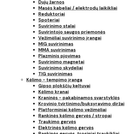
Dujų žarnos
Masės kabeliai / elektrodų laikikliai
Reduktoriai
Spoteriai
Suvirinimo stalai
Suvirintojo saugos priemonės
Vežimėliai suvirinimo įrangai
MIG suvirinimas
MMA suvirinimas
Plazminis pjovimas
Suvirinimo magnetai
Suvirinimo skydeliai
TIG suvirinimas
Kėlimo - tempimo įranga
Gipso plokščių keltuvai
Kėlimo kranai
Kraninės - pakabinamos svarstyklės
Krovinio tvirtinimo/buksyravimo diržai
Platforminiai kėlimo vežimėliai
Rankinės kėlimo gervės / stropai
Traukimo gervės
Elektrinės kėlimo gervės
Rankinės gervės, trosiniai traukikliai