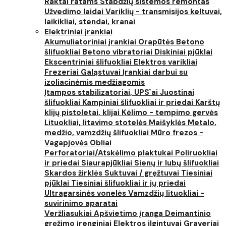
Raktai ratams
Stabdžių sistemos remontas
Užvedimo laidai
Variklių - transmisijos keltuvai,
laikikliai, stendai, kranai
Elektriniai įrankiai
Akumuliatoriniai įrankiai
Orapūtės
Betono
šlifuokliai
Betono vibratoriai
Diskiniai pjūklai
Ekscentriniai šlifuokliai
Elektros varikliai
Frezeriai
Galąstuvai
Įrankiai darbui su
izoliacinėmis medžiagomis
Įtampos stabilizatoriai, UPS`ai
Juostinai
šlifuokliai
Kampiniai šlifuokliai ir priedai
Karštų
klijų pistoletai, klijai
Kėlimo - tempimo gervės
Lituokliai, litavimo stotelės
Maišyklės
Metalo,
medžio, vamzdžių šlifuokliai
Mūro frezos -
Vagapjovės
Obliai
Perforatoriai/Atskėlimo plaktukai
Poliruokliai
ir priedai
Siaurapjūkliai
Sienų ir lubų šlifuokliai
Skardos žirklės
Suktuvai / gręžtuvai
Tiesiniai
pjūklai
Tiesiniai šlifuokliai ir jų priedai
Ultragarsinės vonelės
Vamzdžių lituokliai -
suvirinimo aparatai
Veržliasukiai
Apšvietimo įranga
Deimantinio
gręžimo įrenginiai
Elektros ilgintuvai
Graveriai