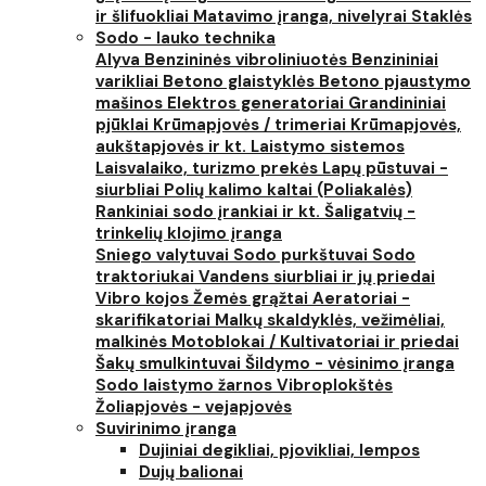
ir šlifuokliai
Matavimo įranga, nivelyrai
Staklės
Sodo - lauko technika
Alyva
Benzininės vibroliniuotės
Benzininiai
varikliai
Betono glaistyklės
Betono pjaustymo
mašinos
Elektros generatoriai
Grandininiai
pjūklai
Krūmapjovės / trimeriai
Krūmapjovės,
aukštapjovės ir kt.
Laistymo sistemos
Laisvalaiko, turizmo prekės
Lapų pūstuvai -
siurbliai
Polių kalimo kaltai (Poliakalės)
Rankiniai sodo įrankiai ir kt.
Šaligatvių -
trinkelių klojimo įranga
Sniego valytuvai
Sodo purkštuvai
Sodo
traktoriukai
Vandens siurbliai ir jų priedai
Vibro kojos
Žemės grąžtai
Aeratoriai -
skarifikatoriai
Malkų skaldyklės, vežimėliai,
malkinės
Motoblokai / Kultivatoriai ir priedai
Šakų smulkintuvai
Šildymo - vėsinimo įranga
Sodo laistymo žarnos
Vibroplokštės
Žoliapjovės - vejapjovės
Suvirinimo įranga
Dujiniai degikliai, pjovikliai, lempos
Dujų balionai