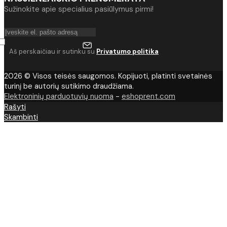
Sužinokite apie specialius pasiūlymus pirmi!
Aš perskaičiau ir sutinku su
Privatumo politika
2026 © Visos teisės saugomos. Kopijuoti, platinti svetainės
turinį be autorių sutikimo draudžiama.
Elektroninių parduotuvių nuoma
-
eshoprent.com
Rašyti
Skambinti