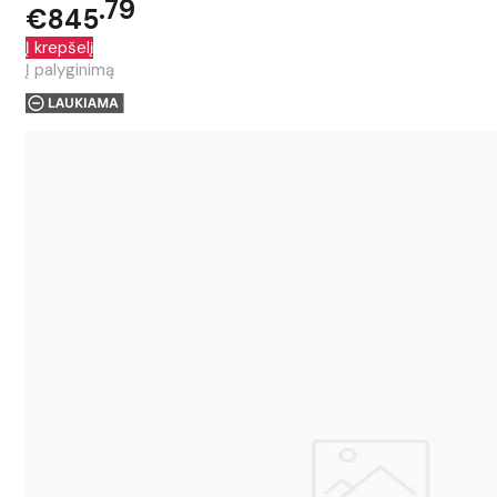
79
€845
Į krepšelį
Į palyginimą