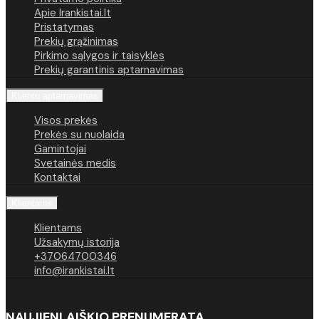
Apie Irankistai.lt
Pristatymas
Prekių grąžinimas
Pirkimo sąlygos ir taisyklės
Prekių garantinis aptarnavimas
Klientų aptarnavimas
Visos prekės
Prekės su nuolaida
Gamintojai
Svetainės medis
Kontaktai
Klientams
Klientams
Užsakymų istorija
+37064700346
info@irankistai.lt
NAUJIENLAIŠKIO PRENUMERATA