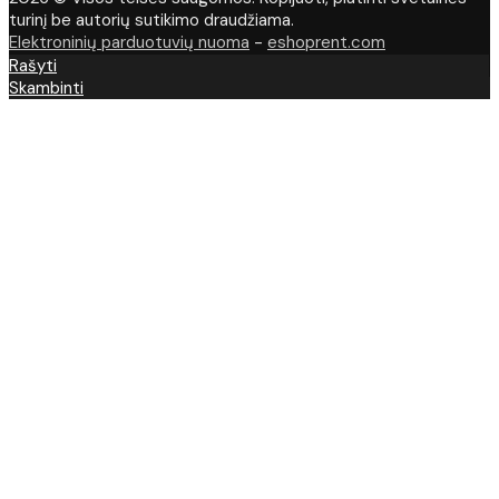
turinį be autorių sutikimo draudžiama.
Elektroninių parduotuvių nuoma
-
eshoprent.com
Rašyti
Skambinti