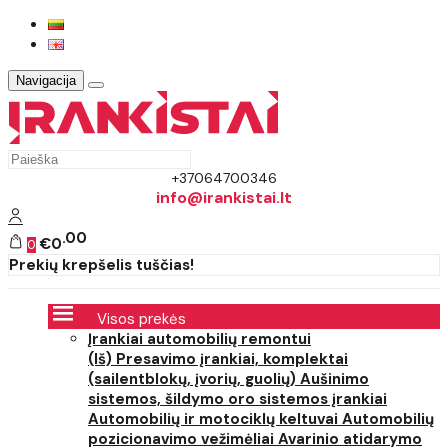
Navigacija
+37064700346
info@irankistai.lt
00
€0
0
Prekių krepšelis tuščias!
Visos prekės
Įrankiai automobilių remontui
(Iš) Presavimo įrankiai, komplektai
(sailentblokų, įvorių, guolių)
Aušinimo
sistemos, šildymo oro sistemos įrankiai
Automobilių ir motociklų keltuvai
Automobilių
pozicionavimo vežimėliai
Avarinio atidarymo