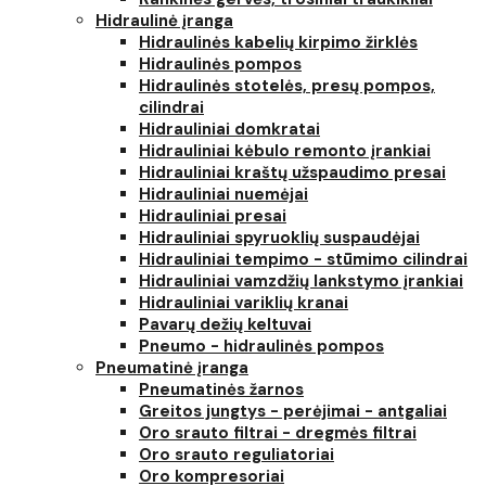
Hidraulinė įranga
Hidraulinės kabelių kirpimo žirklės
Hidraulinės pompos
Hidraulinės stotelės, presų pompos,
cilindrai
Hidrauliniai domkratai
Hidrauliniai kėbulo remonto įrankiai
Hidrauliniai kraštų užspaudimo presai
Hidrauliniai nuemėjai
Hidrauliniai presai
Hidrauliniai spyruoklių suspaudėjai
Hidrauliniai tempimo - stūmimo cilindrai
Hidrauliniai vamzdžių lankstymo įrankiai
Hidrauliniai variklių kranai
Pavarų dežių keltuvai
Pneumo - hidraulinės pompos
Pneumatinė įranga
Pneumatinės žarnos
Greitos jungtys - perėjimai - antgaliai
Oro srauto filtrai - dregmės filtrai
Oro srauto reguliatoriai
Oro kompresoriai