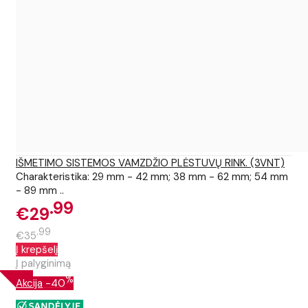
IŠMETIMO SISTEMOS VAMZDŽIO PLĖSTUVŲ RINK. (3VNT)
Charakteristika: 29 mm - 42 mm; 38 mm - 62 mm; 54 mm
- 89 mm ..
99
€29
99
€35
Į krepšelį
Į palyginimą
%
Akcija
-40