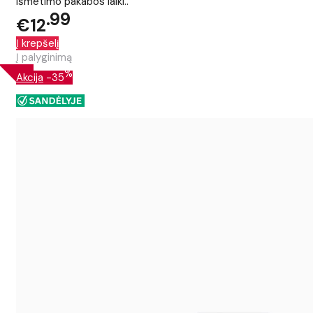
išmetimo pakabos laiki..
99
€12
Į krepšelį
Į palyginimą
%
Akcija
-35