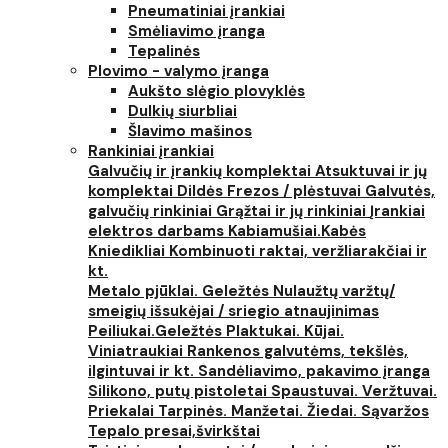
Pneumatiniai įrankiai
Smėliavimo įranga
Tepalinės
Plovimo - valymo įranga
Aukšto slėgio plovyklės
Dulkių siurbliai
Šlavimo mašinos
Rankiniai įrankiai
Galvučių ir įrankių komplektai
Atsuktuvai ir jų
komplektai
Dildės
Frezos / plėstuvai
Galvutės,
galvučių rinkiniai
Grąžtai ir jų rinkiniai
Įrankiai
elektros darbams
Kabiamušiai.Kabės
Kniedikliai
Kombinuoti raktai, veržliarakčiai ir
kt.
Metalo pjūklai. Geležtės
Nulaužtų varžtų/
smeigių išsukėjai / sriegio atnaujinimas
Peiliukai.Geležtės
Plaktukai. Kūjai.
Viniatraukiai
Rankenos galvutėms, tekšlės,
ilgintuvai ir kt.
Sandėliavimo, pakavimo įranga
Silikono, putų pistoletai
Spaustuvai. Veržtuvai.
Priekalai
Tarpinės. Manžetai. Žiedai. Sąvaržos
Tepalo presai,švirkštai