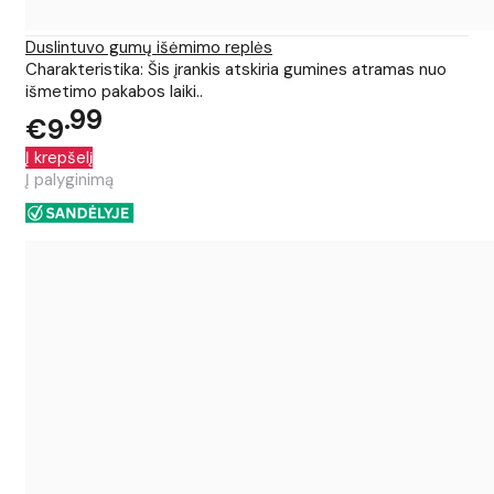
Duslintuvo gumų išėmimo replės
Charakteristika: Šis įrankis atskiria gumines atramas nuo
išmetimo pakabos laiki..
99
€9
Į krepšelį
Į palyginimą