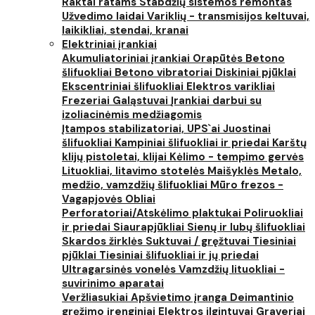
Raktai ratams
Stabdžių sistemos remontas
Užvedimo laidai
Variklių - transmisijos keltuvai,
laikikliai, stendai, kranai
Elektriniai įrankiai
Akumuliatoriniai įrankiai
Orapūtės
Betono
šlifuokliai
Betono vibratoriai
Diskiniai pjūklai
Ekscentriniai šlifuokliai
Elektros varikliai
Frezeriai
Galąstuvai
Įrankiai darbui su
izoliacinėmis medžiagomis
Įtampos stabilizatoriai, UPS`ai
Juostinai
šlifuokliai
Kampiniai šlifuokliai ir priedai
Karštų
klijų pistoletai, klijai
Kėlimo - tempimo gervės
Lituokliai, litavimo stotelės
Maišyklės
Metalo,
medžio, vamzdžių šlifuokliai
Mūro frezos -
Vagapjovės
Obliai
Perforatoriai/Atskėlimo plaktukai
Poliruokliai
ir priedai
Siaurapjūkliai
Sienų ir lubų šlifuokliai
Skardos žirklės
Suktuvai / gręžtuvai
Tiesiniai
pjūklai
Tiesiniai šlifuokliai ir jų priedai
Ultragarsinės vonelės
Vamzdžių lituokliai -
suvirinimo aparatai
Veržliasukiai
Apšvietimo įranga
Deimantinio
gręžimo įrenginiai
Elektros ilgintuvai
Graveriai