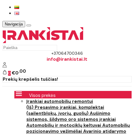
Navigacija
+37064700346
info@irankistai.lt
00
€0
0
Prekių krepšelis tuščias!
Visos prekės
Įrankiai automobilių remontui
(Iš) Presavimo įrankiai, komplektai
(sailentblokų, įvorių, guolių)
Aušinimo
sistemos, šildymo oro sistemos įrankiai
Automobilių ir motociklų keltuvai
Automobilių
pozicionavimo vežimėliai
Avarinio atidarymo