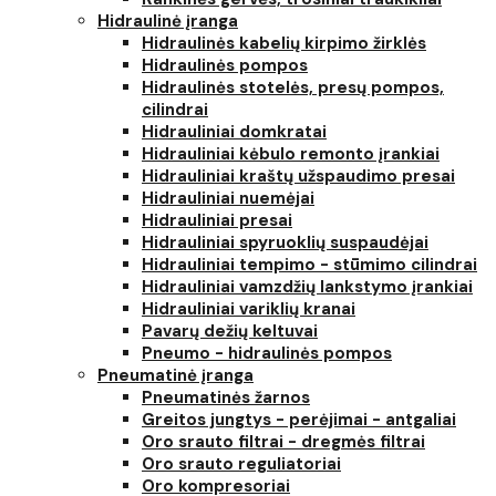
Hidraulinė įranga
Hidraulinės kabelių kirpimo žirklės
Hidraulinės pompos
Hidraulinės stotelės, presų pompos,
cilindrai
Hidrauliniai domkratai
Hidrauliniai kėbulo remonto įrankiai
Hidrauliniai kraštų užspaudimo presai
Hidrauliniai nuemėjai
Hidrauliniai presai
Hidrauliniai spyruoklių suspaudėjai
Hidrauliniai tempimo - stūmimo cilindrai
Hidrauliniai vamzdžių lankstymo įrankiai
Hidrauliniai variklių kranai
Pavarų dežių keltuvai
Pneumo - hidraulinės pompos
Pneumatinė įranga
Pneumatinės žarnos
Greitos jungtys - perėjimai - antgaliai
Oro srauto filtrai - dregmės filtrai
Oro srauto reguliatoriai
Oro kompresoriai