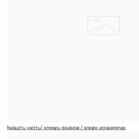
Nulaužtų varžtų/ smeigių išsukėjai / sriegio atnaujinimas