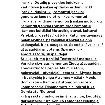
įrankiai
Detalių plovyklos
Indukciniai
kaitintuvai
Įrankiai apdailos ardymui ir kt.
Įrankiai duslintuvų remontui
Įrankiai
generatoriaus / eletronikos remontui
Įrankiai grandinės remontui
Įrankiai motociklų
remontui
Įrankiai transmisijos remontui
Įtampos keitikliai
Motociklų stovai, keltuvai
Priekabų rozetės / kištukai
Ratų montavimas /
balansavimas, pagalbiniai įrankiai
Salono
uždangalai, ir kt. saugos pr.
Šepečiai / valikliai /
užspaudėjai gnybtams
Spyruoklių -
amortizatorių suspaudėjai
Stiklų keitimo įrankiai
Testeriai / matuokliai
Variklio skyriaus remontas
Žiedų užspaudėjai,
specializuotos replės
Akumuliatorių
pakrovėjai - užvedėjai - testeriai
Alyvos, kuro
ir kt skysčių įranga
Atramos - ožiai - Mech.
domkratai - Rampos
Automobiliniai oro
kompresoriai
Dinamometriniai raktai ir kt.
Domkratai/Keltuvai
Filtrų raktai
Įrankių vežimėliai, gultai, kedutės,
darbastaliai ir kt.
Kėbulo remontas
Nuėmėjai