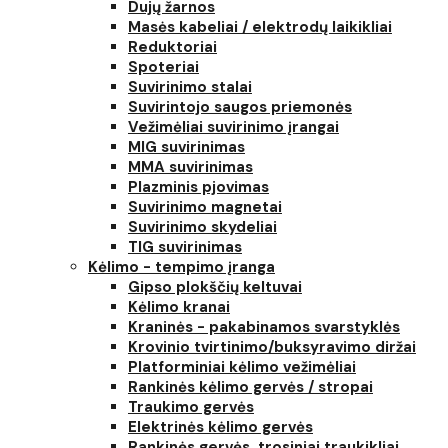
Dujų žarnos
Masės kabeliai / elektrodų laikikliai
Reduktoriai
Spoteriai
Suvirinimo stalai
Suvirintojo saugos priemonės
Vežimėliai suvirinimo įrangai
MIG suvirinimas
MMA suvirinimas
Plazminis pjovimas
Suvirinimo magnetai
Suvirinimo skydeliai
TIG suvirinimas
Kėlimo - tempimo įranga
Gipso plokščių keltuvai
Kėlimo kranai
Kraninės - pakabinamos svarstyklės
Krovinio tvirtinimo/buksyravimo diržai
Platforminiai kėlimo vežimėliai
Rankinės kėlimo gervės / stropai
Traukimo gervės
Elektrinės kėlimo gervės
Rankinės gervės, trosiniai traukikliai