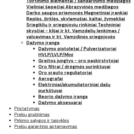
Tvirtinimo elementai / sandarinimo medžiagos
Vieliniai šepečiai
Abrazyvinės medžiagos
Darbo saugos priemonės
Magnetiniai įrankiai
Replės. žirklės, skylamušiai, kaltai, žymekliai
Sriegiklių ir sriegpjovių rinkiniai
Techniniai
skysčiai - klijai ir kt.
Vamzdelių lenkimas /
valcavimas ir kt.
Vamzdinės sriegpjovės
Dažymo įranga
Dažymo pistoletai / Pulverizatoriai
HVLP/LVLP/Mini
Greitos jungtys - oro paskirstytojai
Oro filtrai / drėgmės surinktuvai
Oro srauto reguliatoriai
Aerografai
Elektriniai/akumuliatoriniai dažų
purkštuvai
Beorio dažymo įranga
Dažymo aksesuarai
Pristatymas
Prekių grąžinimas
Pirkimo sąlygos ir taisyklės
Prekių garantinis aptarnavimas