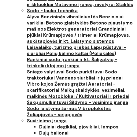
ir šlifuokliai
Matavimo įranga, nivelyrai
Staklės
Sodo - lauko technika
Alyva
Benzininės vibroliniuotės
Benzininiai
varikliai
Betono glaistyklės
Betono pjaustymo
mašinos
Elektros generatoriai
Grandininiai
pjūklai
Krūmapjovės / trimeriai
Krūmapjovės,
aukštapjovės ir kt.
Laistymo sistemos
Laisvalaiko, turizmo prekės
Lapų pūstuvai -
siurbliai
Polių kalimo kaltai (Poliakalės)
Rankiniai sodo įrankiai ir kt.
Šaligatvių -
trinkelių klojimo įranga
Sniego valytuvai
Sodo purkštuvai
Sodo
traktoriukai
Vandens siurbliai ir jų priedai
Vibro kojos
Žemės grąžtai
Aeratoriai -
skarifikatoriai
Malkų skaldyklės, vežimėliai,
malkinės
Motoblokai / Kultivatoriai ir priedai
Šakų smulkintuvai
Šildymo - vėsinimo įranga
Sodo laistymo žarnos
Vibroplokštės
Žoliapjovės - vejapjovės
Suvirinimo įranga
Dujiniai degikliai, pjovikliai, lempos
Dujų balionai