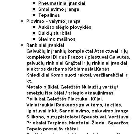
Pneumatiniai įrankiai
Smėliavimo įranga
Tepalinės
Plovimo - valymo įranga
Aukšto slėgio plovyklės
Dulkių siurbliai
Šlavimo mašinos
Rankiniai įrankiai
Galvučių ir įrankių komplektai
Atsuktuvai ir jų
komplektai
Dildės
Frezos / plėstuvai
Galvutės,
galvučių rinkiniai
Grąžtai ir jų rinkiniai
Įrankiai
elektros darbams
Kabiamušiai.Kabės
Kniedikliai
Kombinuoti raktai, veržliarakčiai ir
kt.
Metalo pjūklai. Geležtės
Nulaužtų varžtų/
smeigių išsukėjai / sriegio atnaujinimas
Peiliukai.Geležtės
Plaktukai. Kūjai.
Viniatraukiai
Rankenos galvutėms, tekšlės,
ilgintuvai ir kt.
Sandėliavimo, pakavimo įranga
Silikono, putų pistoletai
Spaustuvai. Veržtuvai.
Priekalai
Tarpinės. Manžetai. Žiedai. Sąvaržos
Tepalo presai,švirkštai