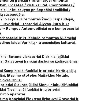
 remontui
Įrankiai transmisijos remontui
kabų rozetės / kištukai
Ratų montavimas /
lai, ir kt. saugos pr.
Šepečiai / valikliai /
ių suspaudėjai
iklio skyriaus remontas
Žiedų užspaudėjai,
- užvedėjai - testeriai
Alyvos, kuro ir kt
tai - Rampos
Automobiliniai oro kompresoriai
i
arbastaliai ir kt.
Kėbulo remontas
Nuėmėjai
edimo laidai
Variklių - transmisijos keltuvai,
kliai
Betono vibratoriai
Diskiniai pjūklai
iai
Galąstuvai
Įrankiai darbui su izoliacinėmis
iai
Kampiniai šlifuokliai ir priedai
Karštų klijų
liai, litavimo stotelės
Maišyklės
Metalo,
pjovės
Obliai
r priedai
Siaurapjūkliai
Sienų ir lubų šlifuokliai
ūklai
Tiesiniai šlifuokliai ir jų priedai
rinimo aparatai
žimo įrenginiai
Elektros ilgintuvai
Graveriai ir