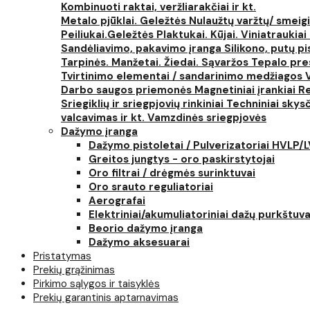
Kombinuoti raktai, veržliarakčiai ir kt.
Metalo pjūklai. Geležtės
Nulaužtų varžtų/ smeigi
Peiliukai.Geležtės
Plaktukai. Kūjai. Viniatraukiai
Sandėliavimo, pakavimo įranga
Silikono, putų p
Tarpinės. Manžetai. Žiedai. Sąvaržos
Tepalo pres
Tvirtinimo elementai / sandarinimo medžiagos
Darbo saugos priemonės
Magnetiniai įrankiai
Re
Sriegiklių ir sriegpjovių rinkiniai
Techniniai skysčia
valcavimas ir kt.
Vamzdinės sriegpjovės
Dažymo įranga
Dažymo pistoletai / Pulverizatoriai HVLP/
Greitos jungtys - oro paskirstytojai
Oro filtrai / drėgmės surinktuvai
Oro srauto reguliatoriai
Aerografai
Elektriniai/akumuliatoriniai dažų purkštuva
Beorio dažymo įranga
Dažymo aksesuarai
Pristatymas
Prekių grąžinimas
Pirkimo sąlygos ir taisyklės
Prekių garantinis aptarnavimas