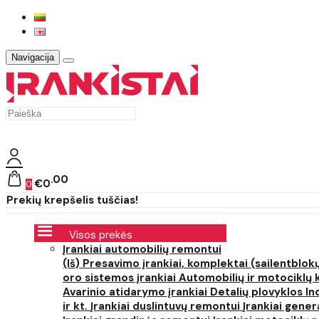
Navigacija
00
€0
0
Prekių krepšelis tuščias!
Visos prekės
Įrankiai automobilių remontui
(Iš) Presavimo įrankiai, komplektai (sailentblokų
oro sistemos įrankiai
Automobilių ir motociklų 
Avarinio atidarymo įrankiai
Detalių plovyklos
In
ir kt.
Įrankiai duslintuvų remontui
Įrankiai gener