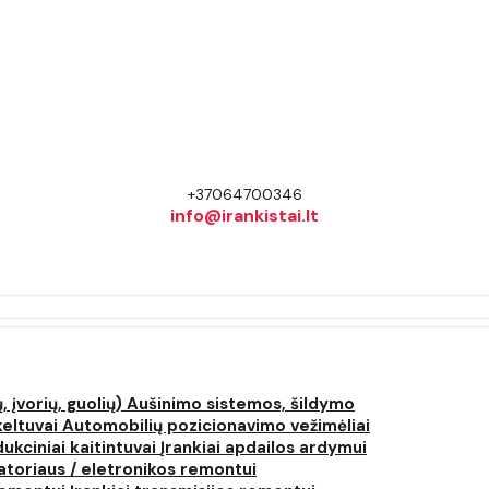
+37064700346
info@irankistai.lt
, įvorių, guolių)
Aušinimo sistemos, šildymo
keltuvai
Automobilių pozicionavimo vežimėliai
dukciniai kaitintuvai
Įrankiai apdailos ardymui
atoriaus / eletronikos remontui