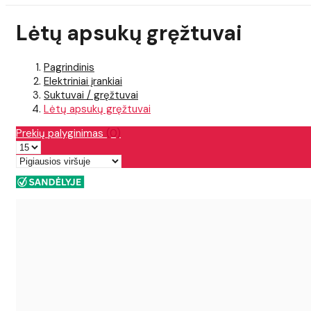
Lėtų apsukų gręžtuvai
Pagrindinis
Elektriniai įrankiai
Suktuvai / gręžtuvai
Lėtų apsukų gręžtuvai
Prekių palyginimas
(0)