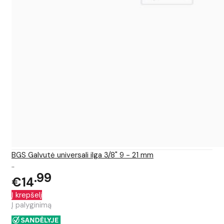
BGS Galvutė universali ilga 3/8" 9 - 21 mm
..
99
€14
Į krepšelį
Į palyginimą