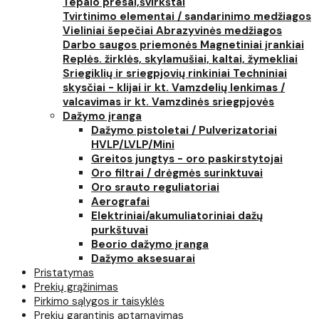
Tepalo presai,švirkštai
Tvirtinimo elementai / sandarinimo medžiagos
Vieliniai šepečiai
Abrazyvinės medžiagos
Darbo saugos priemonės
Magnetiniai įrankiai
Replės. žirklės, skylamušiai, kaltai, žymekliai
Sriegiklių ir sriegpjovių rinkiniai
Techniniai
skysčiai - klijai ir kt.
Vamzdelių lenkimas /
valcavimas ir kt.
Vamzdinės sriegpjovės
Dažymo įranga
Dažymo pistoletai / Pulverizatoriai
HVLP/LVLP/Mini
Greitos jungtys - oro paskirstytojai
Oro filtrai / drėgmės surinktuvai
Oro srauto reguliatoriai
Aerografai
Elektriniai/akumuliatoriniai dažų
purkštuvai
Beorio dažymo įranga
Dažymo aksesuarai
Pristatymas
Prekių grąžinimas
Pirkimo sąlygos ir taisyklės
Prekių garantinis aptarnavimas