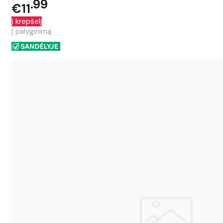
99
€11
Į krepšelį
Į palyginimą