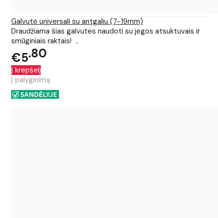
Galvutė universali su antgaliu (7-19mm)
Draudžiama šias galvutes naudoti su jėgos atsuktuvais ir
smūginiais raktais! ..
80
€5
Į krepšelį
Į palyginimą