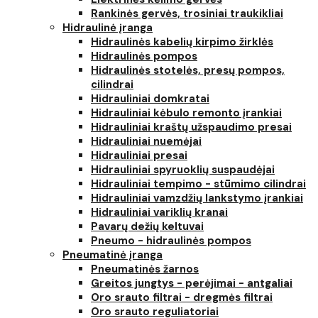
Rankinės gervės, trosiniai traukikliai
Hidraulinė įranga
Hidraulinės kabelių kirpimo žirklės
Hidraulinės pompos
Hidraulinės stotelės, presų pompos,
cilindrai
Hidrauliniai domkratai
Hidrauliniai kėbulo remonto įrankiai
Hidrauliniai kraštų užspaudimo presai
Hidrauliniai nuemėjai
Hidrauliniai presai
Hidrauliniai spyruoklių suspaudėjai
Hidrauliniai tempimo - stūmimo cilindrai
Hidrauliniai vamzdžių lankstymo įrankiai
Hidrauliniai variklių kranai
Pavarų dežių keltuvai
Pneumo - hidraulinės pompos
Pneumatinė įranga
Pneumatinės žarnos
Greitos jungtys - perėjimai - antgaliai
Oro srauto filtrai - dregmės filtrai
Oro srauto reguliatoriai