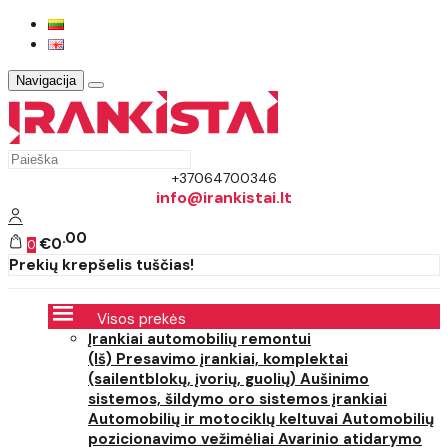
Navigacija
+37064700346
info@irankistai.lt
00
€0
0
Prekių krepšelis tuščias!
Visos prekės
Įrankiai automobilių remontui
(Iš) Presavimo įrankiai, komplektai
(sailentblokų, įvorių, guolių)
Aušinimo
sistemos, šildymo oro sistemos įrankiai
Automobilių ir motociklų keltuvai
Automobilių
pozicionavimo vežimėliai
Avarinio atidarymo