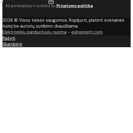
Aš perskaičiau ir sutinku su
Privatumo politika
2026 © Visos teisės saugomos. Kopijuoti, platinti svetainės
turinį be autorių sutikimo draudžiama.
Elektroninių parduotuvių nuoma
-
eshoprent.com
Rašyti
Skambinti