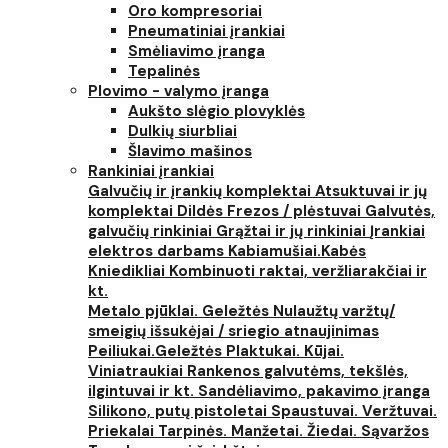
Oro kompresoriai
Pneumatiniai įrankiai
Smėliavimo įranga
Tepalinės
Plovimo - valymo įranga
Aukšto slėgio plovyklės
Dulkių siurbliai
Šlavimo mašinos
Rankiniai įrankiai
Galvučių ir įrankių komplektai
Atsuktuvai ir jų
komplektai
Dildės
Frezos / plėstuvai
Galvutės,
galvučių rinkiniai
Grąžtai ir jų rinkiniai
Įrankiai
elektros darbams
Kabiamušiai.Kabės
Kniedikliai
Kombinuoti raktai, veržliarakčiai ir
kt.
Metalo pjūklai. Geležtės
Nulaužtų varžtų/
smeigių išsukėjai / sriegio atnaujinimas
Peiliukai.Geležtės
Plaktukai. Kūjai.
Viniatraukiai
Rankenos galvutėms, tekšlės,
ilgintuvai ir kt.
Sandėliavimo, pakavimo įranga
Silikono, putų pistoletai
Spaustuvai. Veržtuvai.
Priekalai
Tarpinės. Manžetai. Žiedai. Sąvaržos