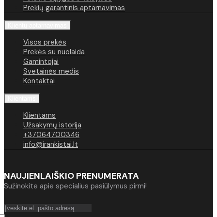
Prekių garantinis aptarnavimas
Klientų aptarnavimas
Visos prekės
Prekės su nuolaida
Gamintojai
Svetainės medis
Kontaktai
Klientams
Klientams
Užsakymų istorija
+37064700346
info@irankistai.lt
NAUJIENLAIŠKIO PRENUMERATA
Sužinokite apie specialius pasiūlymus pirmi!