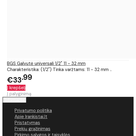
BGS Galvutė universali 1/2" 11 - 32 mm
Charakteristika: (1/2") Tinka varžtams: 11 - 32 mm ..
99
€33
Į krepšelį
Į palyginimą
Informacija
Privatumo politika
Apie Irankistai.lt
Pristatymas
Prekių grąžinimas
Pirkimo sąlygos ir taisyklės