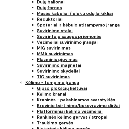
Dujų balionai
Dujų žarnos
Masės kabeliai / elektrodų laikikliai
Reduktoriai
Spoteriai ir kėbulo atitampymo įranga
Suvirinimo stalai
Suvirintojo saugos priemonės
Vežimėliai suvirinimo įrangai
MIG suvirinimas
MMA suvirinimas
Plazminis pjovimas
Suvirinimo magnetai
Suvirinimo skydeliai
TIG suvirinimas
Kėlimo - tempimo įranga
Gipso plokščių keltuvai
Kėlimo kranai
Kraninės - pakabinamos svarstyklės
Krovinio tvirtinimo/buksyravimo diržai
Platforminiai kėlimo vežimėliai
Rankinės kėlimo gervės / stropai
Traukimo gervės
Elektrinės kėlimo gervės