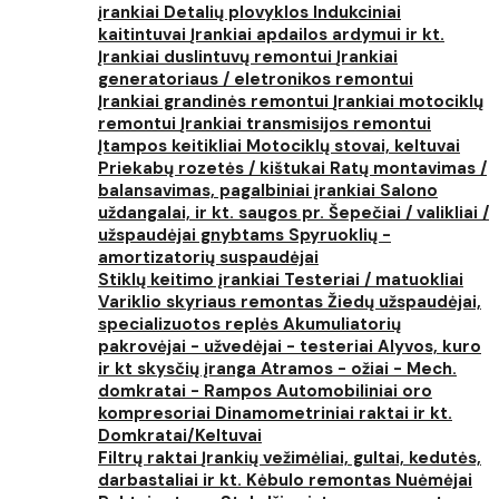
įrankiai
Detalių plovyklos
Indukciniai
kaitintuvai
Įrankiai apdailos ardymui ir kt.
Įrankiai duslintuvų remontui
Įrankiai
generatoriaus / eletronikos remontui
Įrankiai grandinės remontui
Įrankiai motociklų
remontui
Įrankiai transmisijos remontui
Įtampos keitikliai
Motociklų stovai, keltuvai
Priekabų rozetės / kištukai
Ratų montavimas /
balansavimas, pagalbiniai įrankiai
Salono
uždangalai, ir kt. saugos pr.
Šepečiai / valikliai /
užspaudėjai gnybtams
Spyruoklių -
amortizatorių suspaudėjai
Stiklų keitimo įrankiai
Testeriai / matuokliai
Variklio skyriaus remontas
Žiedų užspaudėjai,
specializuotos replės
Akumuliatorių
pakrovėjai - užvedėjai - testeriai
Alyvos, kuro
ir kt skysčių įranga
Atramos - ožiai - Mech.
domkratai - Rampos
Automobiliniai oro
kompresoriai
Dinamometriniai raktai ir kt.
Domkratai/Keltuvai
Filtrų raktai
Įrankių vežimėliai, gultai, kedutės,
darbastaliai ir kt.
Kėbulo remontas
Nuėmėjai