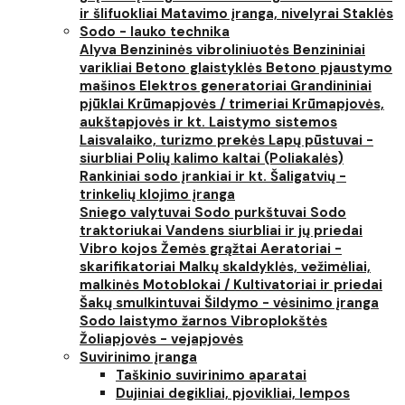
ir šlifuokliai
Matavimo įranga, nivelyrai
Staklės
Sodo - lauko technika
Alyva
Benzininės vibroliniuotės
Benzininiai
varikliai
Betono glaistyklės
Betono pjaustymo
mašinos
Elektros generatoriai
Grandininiai
pjūklai
Krūmapjovės / trimeriai
Krūmapjovės,
aukštapjovės ir kt.
Laistymo sistemos
Laisvalaiko, turizmo prekės
Lapų pūstuvai -
siurbliai
Polių kalimo kaltai (Poliakalės)
Rankiniai sodo įrankiai ir kt.
Šaligatvių -
trinkelių klojimo įranga
Sniego valytuvai
Sodo purkštuvai
Sodo
traktoriukai
Vandens siurbliai ir jų priedai
Vibro kojos
Žemės grąžtai
Aeratoriai -
skarifikatoriai
Malkų skaldyklės, vežimėliai,
malkinės
Motoblokai / Kultivatoriai ir priedai
Šakų smulkintuvai
Šildymo - vėsinimo įranga
Sodo laistymo žarnos
Vibroplokštės
Žoliapjovės - vejapjovės
Suvirinimo įranga
Taškinio suvirinimo aparatai
Dujiniai degikliai, pjovikliai, lempos