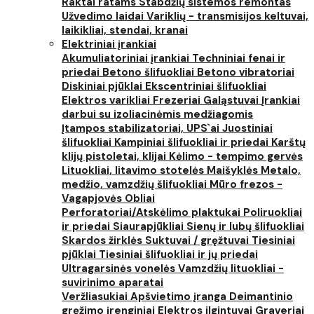
Raktai ratams
Stabdžių sistemos remontas
Užvedimo laidai
Variklių - transmisijos keltuvai,
laikikliai, stendai, kranai
Elektriniai įrankiai
Akumuliatoriniai įrankiai
Techniniai fenai ir
priedai
Betono šlifuokliai
Betono vibratoriai
Diskiniai pjūklai
Ekscentriniai šlifuokliai
Elektros varikliai
Frezeriai
Galąstuvai
Įrankiai
darbui su izoliacinėmis medžiagomis
Įtampos stabilizatoriai, UPS`ai
Juostiniai
šlifuokliai
Kampiniai šlifuokliai ir priedai
Karštų
klijų pistoletai, klijai
Kėlimo - tempimo gervės
Lituokliai, litavimo stotelės
Maišyklės
Metalo,
medžio, vamzdžių šlifuokliai
Mūro frezos -
Vagapjovės
Obliai
Perforatoriai/Atskėlimo plaktukai
Poliruokliai
ir priedai
Siaurapjūkliai
Sienų ir lubų šlifuokliai
Skardos žirklės
Suktuvai / gręžtuvai
Tiesiniai
pjūklai
Tiesiniai šlifuokliai ir jų priedai
Ultragarsinės vonelės
Vamzdžių lituokliai -
suvirinimo aparatai
Veržliasukiai
Apšvietimo įranga
Deimantinio
gręžimo įrenginiai
Elektros ilgintuvai
Graveriai