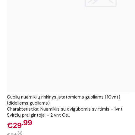
Guolių nuėmiklių rinkinys įstatomiems guoliams (10vnt)
(dideliems guoliams)
Charakteristika: Nuėmiklis su dvigubomis svirtimis - 1vnt
Svirčių prailgintojai - 2 vnt Ce..
99
€29
36