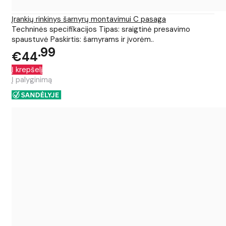
Įrankių rinkinys šarnyrų montavimui C pasaga
Techninės specifikacijos Tipas: sraigtinė presavimo
spaustuvė Paskirtis: šarnyrams ir įvorėm..
99
€44
Į krepšelį
Į palyginimą