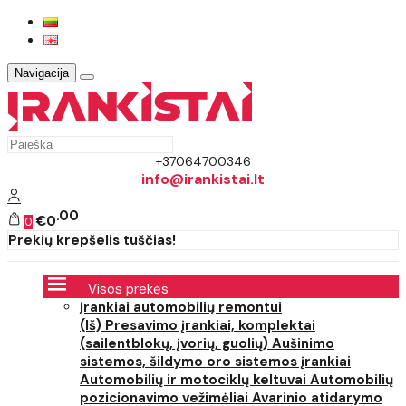
Navigacija
+37064700346
info@irankistai.lt
00
€0
0
Prekių krepšelis tuščias!
Visos prekės
Įrankiai automobilių remontui
(Iš) Presavimo įrankiai, komplektai
(sailentblokų, įvorių, guolių)
Aušinimo
sistemos, šildymo oro sistemos įrankiai
Automobilių ir motociklų keltuvai
Automobilių
pozicionavimo vežimėliai
Avarinio atidarymo