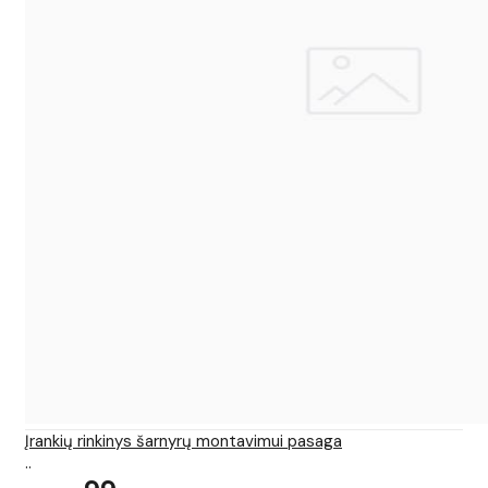
Įrankių rinkinys šarnyrų montavimui pasaga
..