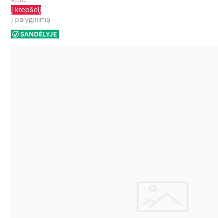
€34
Į krepšelį
Į palyginimą