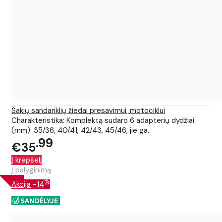
Šakių sandariklių žiedai presavimui, motociklui
Charakteristika: Komplektą sudaro 6 adapterių dydžiai
(mm): 35/36, 40/41, 42/43, 45/46, jie ga..
99
€35
Į krepšelį
Į palyginimą
%
Akcija
-14