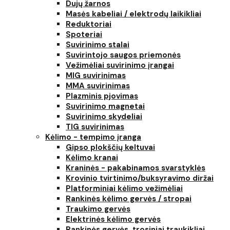
Dujų žarnos
Masės kabeliai / elektrodų laikikliai
Reduktoriai
Spoteriai
Suvirinimo stalai
Suvirintojo saugos priemonės
Vežimėliai suvirinimo įrangai
MIG suvirinimas
MMA suvirinimas
Plazminis pjovimas
Suvirinimo magnetai
Suvirinimo skydeliai
TIG suvirinimas
Kėlimo - tempimo įranga
Gipso plokščių keltuvai
Kėlimo kranai
Kraninės - pakabinamos svarstyklės
Krovinio tvirtinimo/buksyravimo diržai
Platforminiai kėlimo vežimėliai
Rankinės kėlimo gervės / stropai
Traukimo gervės
Elektrinės kėlimo gervės
Rankinės gervės, trosiniai traukikliai