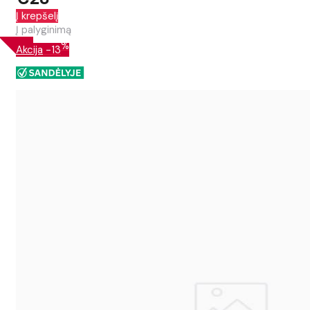
Į krepšelį
Į palyginimą
%
Akcija
-13