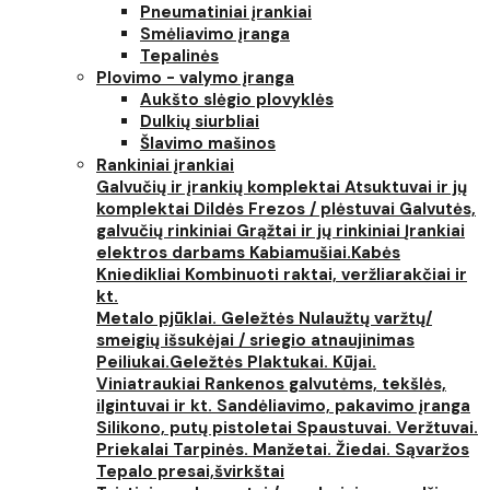
Pneumatiniai įrankiai
Smėliavimo įranga
Tepalinės
Plovimo - valymo įranga
Aukšto slėgio plovyklės
Dulkių siurbliai
Šlavimo mašinos
Rankiniai įrankiai
Galvučių ir įrankių komplektai
Atsuktuvai ir jų
komplektai
Dildės
Frezos / plėstuvai
Galvutės,
galvučių rinkiniai
Grąžtai ir jų rinkiniai
Įrankiai
elektros darbams
Kabiamušiai.Kabės
Kniedikliai
Kombinuoti raktai, veržliarakčiai ir
kt.
Metalo pjūklai. Geležtės
Nulaužtų varžtų/
smeigių išsukėjai / sriegio atnaujinimas
Peiliukai.Geležtės
Plaktukai. Kūjai.
Viniatraukiai
Rankenos galvutėms, tekšlės,
ilgintuvai ir kt.
Sandėliavimo, pakavimo įranga
Silikono, putų pistoletai
Spaustuvai. Veržtuvai.
Priekalai
Tarpinės. Manžetai. Žiedai. Sąvaržos
Tepalo presai,švirkštai