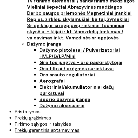
Tvirtinimo elementai / sandarinimo medžiagos
Vieliniai šepečiai
Abrazyvinės medžiagos
Darbo saugos priemonės
Magnetiniai įrankiai
Replės. žirklės, skylamušiai, kaltai, žymekliai
Sriegiklių ir sriegpjovių rinkiniai
Techniniai
skysčiai - klijai ir kt.
Vamzdelių lenkimas /
valcavimas ir kt.
Vamzdinės sriegpjovės
Dažymo įranga
Dažymo pistoletai / Pulverizatoriai
HVLP/LVLP/Mini
Greitos jungtys - oro paskirstytojai
Oro filtrai / drėgmės surinktuvai
Oro srauto reguliatoriai
Aerografai
Elektriniai/akumuliatoriniai dažų
purkštuvai
Beorio dažymo įranga
Dažymo aksesuarai
Pristatymas
Prekių grąžinimas
Pirkimo sąlygos ir taisyklės
Prekių garantinis aptarnavimas