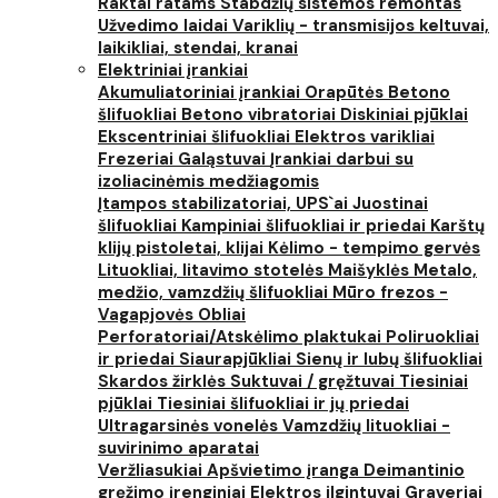
Raktai ratams
Stabdžių sistemos remontas
Užvedimo laidai
Variklių - transmisijos keltuvai,
laikikliai, stendai, kranai
Elektriniai įrankiai
Akumuliatoriniai įrankiai
Orapūtės
Betono
šlifuokliai
Betono vibratoriai
Diskiniai pjūklai
Ekscentriniai šlifuokliai
Elektros varikliai
Frezeriai
Galąstuvai
Įrankiai darbui su
izoliacinėmis medžiagomis
Įtampos stabilizatoriai, UPS`ai
Juostinai
šlifuokliai
Kampiniai šlifuokliai ir priedai
Karštų
klijų pistoletai, klijai
Kėlimo - tempimo gervės
Lituokliai, litavimo stotelės
Maišyklės
Metalo,
medžio, vamzdžių šlifuokliai
Mūro frezos -
Vagapjovės
Obliai
Perforatoriai/Atskėlimo plaktukai
Poliruokliai
ir priedai
Siaurapjūkliai
Sienų ir lubų šlifuokliai
Skardos žirklės
Suktuvai / gręžtuvai
Tiesiniai
pjūklai
Tiesiniai šlifuokliai ir jų priedai
Ultragarsinės vonelės
Vamzdžių lituokliai -
suvirinimo aparatai
Veržliasukiai
Apšvietimo įranga
Deimantinio
gręžimo įrenginiai
Elektros ilgintuvai
Graveriai