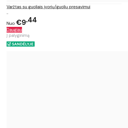
Varžtas su guoliais įvorių/guolių presavimui
..
44
€9
Nuo
Daugiau
Į palyginimą