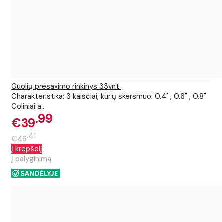
Guolių presavimo rinkinys 33vnt.
Charakteristika: 3 kaiščiai, kurių skersmuo: 0.4" , 0.6" , 0.8"
Coliniai a..
99
€39
41
€46
Į krepšelį
Į palyginimą