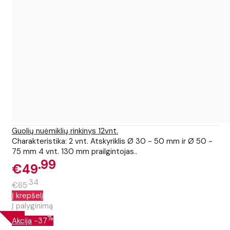
Guolių nuėmiklių rinkinys 12vnt.
Charakteristika: 2 vnt. Atskyriklis Ø 30 - 50 mm ir Ø 50 -
75 mm 4 vnt. 130 mm prailgintojas..
99
€49
34
€65
Į krepšelį
Į palyginimą
%
Akcija
-37