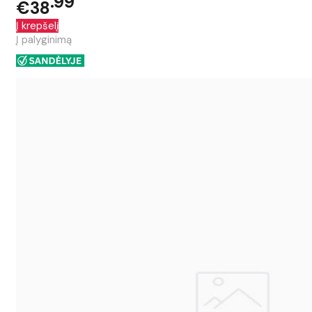
99
€38
Į krepšelį
Į palyginimą