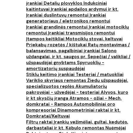
įrankiai
Detalių plovyklos
Indukciniai
kaitintuvai
Įrankiai apdailos ardymui ir kt.
Įrankiai duslintuvų remontui
Įrankiai
generatoriaus / eletronikos remontui
Įrankiai grandinės remontui
Įrankiai motociklų
remontui
Įrankiai transmisijos remontui
Įtampos keitikliai
Motociklų stovai, keltuvai
Priekabų rozetės / kištukai
Ratų montavimas /
balansavimas, pagalbiniai įrankiai
Salono
uždangalai, ir kt. saugos pr.
Šepečiai / valikliai /
užspaudėjai gnybtams
Spyruoklių -
amortizatorių suspaudėjai
Stiklų keitimo įrankiai
Testeriai / matuokliai
Variklio skyriaus remontas
Žiedų užspaudėjai,
specializuotos replės
Akumuliatorių
pakrovėjai - užvedėjai - testeriai
Alyvos, kuro
ir kt skysčių įranga
Atramos - ožiai - Mech.
domkratai - Rampos
Automobiliniai oro
kompresoriai
Dinamometriniai raktai ir kt.
Domkratai/Keltuvai
Filtrų raktai
Įrankių vežimėliai, gultai, kedutės,
darbastaliai ir kt.
Kėbulo remontas
Nuėmėjai