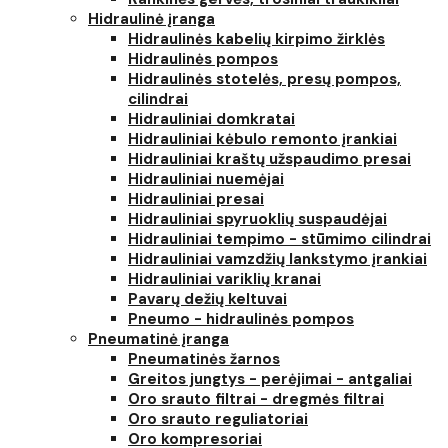
Hidraulinė įranga
Hidraulinės kabelių kirpimo žirklės
Hidraulinės pompos
Hidraulinės stotelės, presų pompos,
cilindrai
Hidrauliniai domkratai
Hidrauliniai kėbulo remonto įrankiai
Hidrauliniai kraštų užspaudimo presai
Hidrauliniai nuemėjai
Hidrauliniai presai
Hidrauliniai spyruoklių suspaudėjai
Hidrauliniai tempimo - stūmimo cilindrai
Hidrauliniai vamzdžių lankstymo įrankiai
Hidrauliniai variklių kranai
Pavarų dežių keltuvai
Pneumo - hidraulinės pompos
Pneumatinė įranga
Pneumatinės žarnos
Greitos jungtys - perėjimai - antgaliai
Oro srauto filtrai - dregmės filtrai
Oro srauto reguliatoriai
Oro kompresoriai