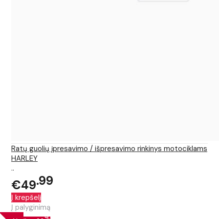
Ratų guolių įpresavimo / išpresavimo rinkinys motociklams
HARLEY
..
99
€49
Į krepšelį
Į palyginimą
%