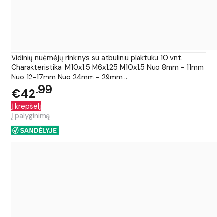
Vidinių nuėmėjų rinkinys su atbuliniu plaktuku 10 vnt.
Charakteristika: M10x1.5 M6x1.25 M10x1.5 Nuo 8mm - 11mm
Nuo 12-17mm Nuo 24mm - 29mm ..
99
€42
Į krepšelį
Į palyginimą