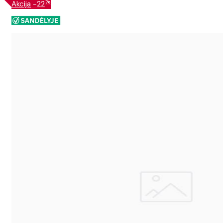
%
Akcija
-22