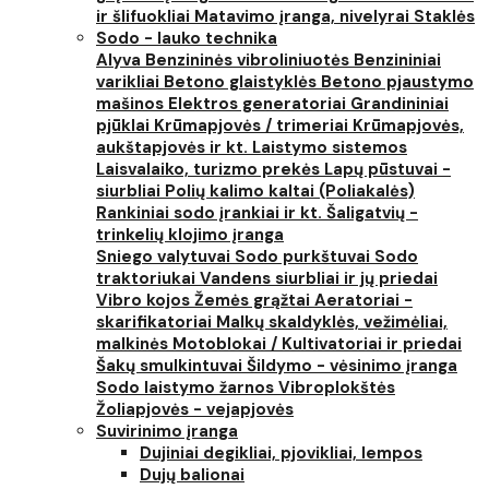
ir šlifuokliai
Matavimo įranga, nivelyrai
Staklės
Sodo - lauko technika
Alyva
Benzininės vibroliniuotės
Benzininiai
varikliai
Betono glaistyklės
Betono pjaustymo
mašinos
Elektros generatoriai
Grandininiai
pjūklai
Krūmapjovės / trimeriai
Krūmapjovės,
aukštapjovės ir kt.
Laistymo sistemos
Laisvalaiko, turizmo prekės
Lapų pūstuvai -
siurbliai
Polių kalimo kaltai (Poliakalės)
Rankiniai sodo įrankiai ir kt.
Šaligatvių -
trinkelių klojimo įranga
Sniego valytuvai
Sodo purkštuvai
Sodo
traktoriukai
Vandens siurbliai ir jų priedai
Vibro kojos
Žemės grąžtai
Aeratoriai -
skarifikatoriai
Malkų skaldyklės, vežimėliai,
malkinės
Motoblokai / Kultivatoriai ir priedai
Šakų smulkintuvai
Šildymo - vėsinimo įranga
Sodo laistymo žarnos
Vibroplokštės
Žoliapjovės - vejapjovės
Suvirinimo įranga
Dujiniai degikliai, pjovikliai, lempos
Dujų balionai