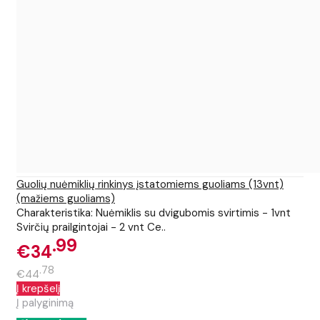
Guolių nuėmiklių rinkinys įstatomiems guoliams (13vnt)
(mažiems guoliams)
Charakteristika: Nuėmiklis su dvigubomis svirtimis - 1vnt
Svirčių prailgintojai - 2 vnt Ce..
99
€34
78
€44
Į krepšelį
Į palyginimą