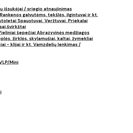
ų išsukėjai / sriegio atnaujinimas
Rankenos galvutėms, tekšlės, ilgintuvai ir kt.
istoletai
Spaustuvai. Veržtuvai. Priekalai
ai,švirkštai
Vieliniai šepečiai
Abrazyvinės medžiagos
plės. žirklės, skylamušiai, kaltai, žymekliai
i - klijai ir kt.
Vamzdelių lenkimas /
LVLP/Mini
i