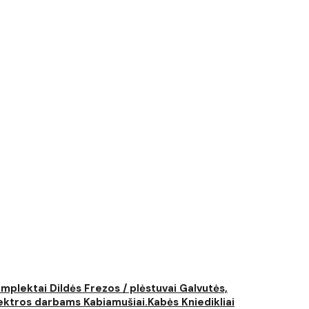
komplektai
Dildės
Frezos / plėstuvai
Galvutės,
elektros darbams
Kabiamušiai.Kabės
Kniedikliai