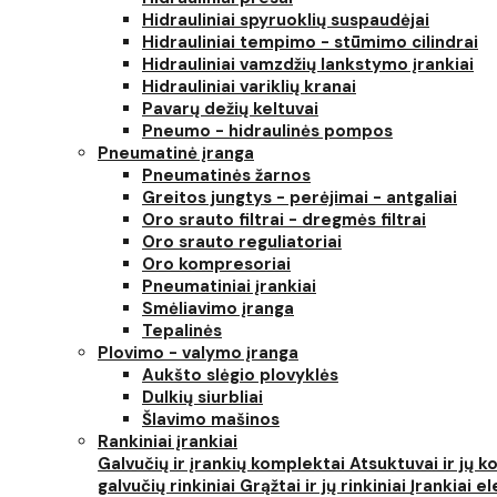
Hidrauliniai spyruoklių suspaudėjai
Hidrauliniai tempimo - stūmimo cilindrai
Hidrauliniai vamzdžių lankstymo įrankiai
Hidrauliniai variklių kranai
Pavarų dežių keltuvai
Pneumo - hidraulinės pompos
Pneumatinė įranga
Pneumatinės žarnos
Greitos jungtys - perėjimai - antgaliai
Oro srauto filtrai - dregmės filtrai
Oro srauto reguliatoriai
Oro kompresoriai
Pneumatiniai įrankiai
Smėliavimo įranga
Tepalinės
Plovimo - valymo įranga
Aukšto slėgio plovyklės
Dulkių siurbliai
Šlavimo mašinos
Rankiniai įrankiai
Galvučių ir įrankių komplektai
Atsuktuvai ir jų 
galvučių rinkiniai
Grąžtai ir jų rinkiniai
Įrankiai 