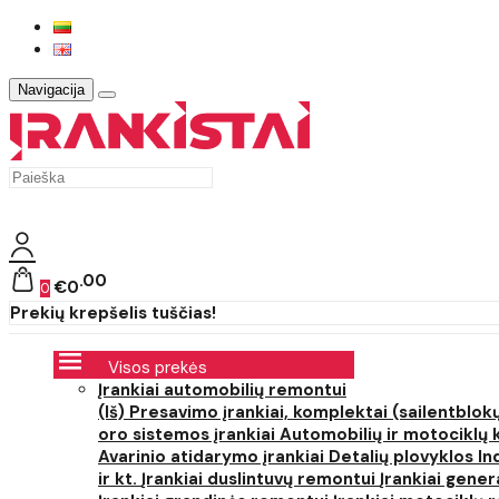
Navigacija
00
€0
0
Prekių krepšelis tuščias!
Visos prekės
Įrankiai automobilių remontui
(Iš) Presavimo įrankiai, komplektai (sailentblokų
oro sistemos įrankiai
Automobilių ir motociklų 
Avarinio atidarymo įrankiai
Detalių plovyklos
In
ir kt.
Įrankiai duslintuvų remontui
Įrankiai gener