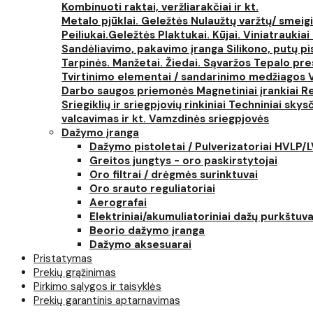
Kombinuoti raktai, veržliarakčiai ir kt.
Metalo pjūklai. Geležtės
Nulaužtų varžtų/ smeigi
Peiliukai.Geležtės
Plaktukai. Kūjai. Viniatraukiai
Sandėliavimo, pakavimo įranga
Silikono, putų p
Tarpinės. Manžetai. Žiedai. Sąvaržos
Tepalo pres
Tvirtinimo elementai / sandarinimo medžiagos
Darbo saugos priemonės
Magnetiniai įrankiai
Re
Sriegiklių ir sriegpjovių rinkiniai
Techniniai skysčia
valcavimas ir kt.
Vamzdinės sriegpjovės
Dažymo įranga
Dažymo pistoletai / Pulverizatoriai HVLP/
Greitos jungtys - oro paskirstytojai
Oro filtrai / drėgmės surinktuvai
Oro srauto reguliatoriai
Aerografai
Elektriniai/akumuliatoriniai dažų purkštuva
Beorio dažymo įranga
Dažymo aksesuarai
Pristatymas
Prekių grąžinimas
Pirkimo sąlygos ir taisyklės
Prekių garantinis aptarnavimas