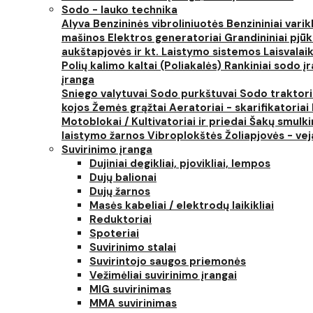
Sodo - lauko technika
Alyva
Benzininės vibroliniuotės
Benzininiai varik
mašinos
Elektros generatoriai
Grandininiai pjūk
aukštapjovės ir kt.
Laistymo sistemos
Laisvalai
Polių kalimo kaltai (Poliakalės)
Rankiniai sodo įra
įranga
Sniego valytuvai
Sodo purkštuvai
Sodo traktor
kojos
Žemės grąžtai
Aeratoriai - skarifikatoriai
Motoblokai / Kultivatoriai ir priedai
Šakų smulki
laistymo žarnos
Vibroplokštės
Žoliapjovės - ve
Suvirinimo įranga
Dujiniai degikliai, pjovikliai, lempos
Dujų balionai
Dujų žarnos
Masės kabeliai / elektrodų laikikliai
Reduktoriai
Spoteriai
Suvirinimo stalai
Suvirintojo saugos priemonės
Vežimėliai suvirinimo įrangai
MIG suvirinimas
MMA suvirinimas