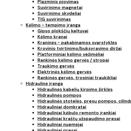
Plazminis pjovimas
Suvirinimo magnetai
Suvirinimo skydeliai
TIG suvirinimas
Kėlimo - tempimo įranga
Gipso plokščių keltuvai
Kėlimo kranai
Kraninės - pakabinamos svarstyklės
Krovinio tvirtinimo/buksyravimo diržai
Platforminiai kėlimo vežimėliai
Rankinės kėlimo gervės / stropai
Traukimo gervės
Elektrinės kėlimo gervės
Rankinės gervės, trosiniai traukikliai
Hidraulinė įranga
Hidraulinės kabelių kirpimo žirklės
Hidraulinės pompos
Hidraulinės stotelės, presų pompos, cilind
Hidrauliniai domkratai
Hidrauliniai kėbulo remonto įrankiai
Hidrauliniai kraštų užspaudimo presai
Hidrauliniai nuemėjai
Hidrauliniai presai