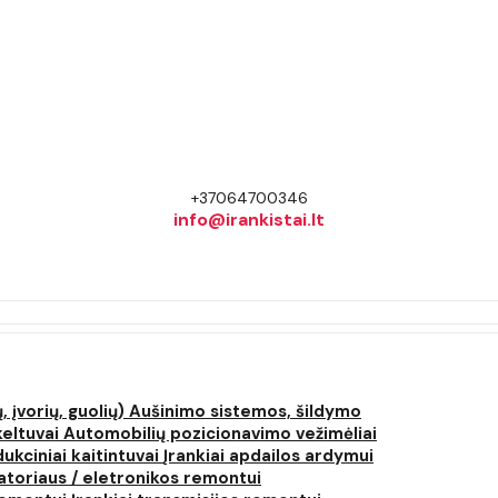
+37064700346
info@irankistai.lt
, įvorių, guolių)
Aušinimo sistemos, šildymo
keltuvai
Automobilių pozicionavimo vežimėliai
dukciniai kaitintuvai
Įrankiai apdailos ardymui
atoriaus / eletronikos remontui