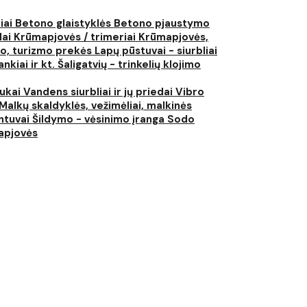
liai
Betono glaistyklės
Betono pjaustymo
lai
Krūmapjovės / trimeriai
Krūmapjovės,
ko, turizmo prekės
Lapų pūstuvai - siurbliai
nkiai ir kt.
Šaligatvių - trinkelių klojimo
iukai
Vandens siurbliai ir jų priedai
Vibro
Malkų skaldyklės, vežimėliai, malkinės
ntuvai
Šildymo - vėsinimo įranga
Sodo
japjovės