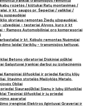
 remontui
Įrankiai transmisijos remontui
kabų rozetės / kištukai
Ratų montavimas /
lai, ir kt. saugos pr.
Šepečiai / valikliai /
ių suspaudėjai
iklio skyriaus remontas
Žiedų užspaudėjai,
- užvedėjai - testeriai
Alyvos, kuro ir kt
tai - Rampos
Automobiliniai oro kompresoriai
i
arbastaliai ir kt.
Kėbulo remontas
Nuėmėjai
edimo laidai
Variklių - transmisijos keltuvai,
kliai
Betono vibratoriai
Diskiniai pjūklai
iai
Galąstuvai
Įrankiai darbui su izoliacinėmis
iai
Kampiniai šlifuokliai ir priedai
Karštų klijų
liai, litavimo stotelės
Maišyklės
Metalo,
pjovės
Obliai
r priedai
Siaurapjūkliai
Sienų ir lubų šlifuokliai
ūklai
Tiesiniai šlifuokliai ir jų priedai
rinimo aparatai
žimo įrenginiai
Elektros ilgintuvai
Graveriai ir