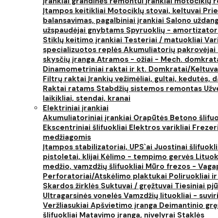
Įrankiai grandinės remontui
Įrankiai motociklų
Įtampos keitikliai
Motociklų stovai, keltuvai
Prie
balansavimas, pagalbiniai įrankiai
Salono uždanga
užspaudėjai gnybtams
Spyruoklių - amortizator
Stiklų keitimo įrankiai
Testeriai / matuokliai
Var
specializuotos replės
Akumuliatorių pakrovėjai 
skysčių įranga
Atramos - ožiai - Mech. domkra
Dinamometriniai raktai ir kt.
Domkratai/Keltuva
Filtrų raktai
Įrankių vežimėliai, gultai, kedutės, d
Raktai ratams
Stabdžių sistemos remontas
Užv
laikikliai, stendai, kranai
Elektriniai įrankiai
Akumuliatoriniai įrankiai
Orapūtės
Betono šlifuo
Ekscentriniai šlifuokliai
Elektros varikliai
Frezer
medžiagomis
Įtampos stabilizatoriai, UPS`ai
Juostinai šlifuokl
pistoletai, klijai
Kėlimo - tempimo gervės
Lituok
medžio, vamzdžių šlifuokliai
Mūro frezos - Vaga
Perforatoriai/Atskėlimo plaktukai
Poliruokliai i
Skardos žirklės
Suktuvai / gręžtuvai
Tiesiniai pj
Ultragarsinės vonelės
Vamzdžių lituokliai - suvi
Veržliasukiai
Apšvietimo įranga
Deimantinio grę
šlifuokliai
Matavimo įranga, nivelyrai
Staklės