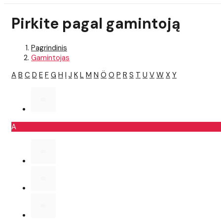
Pirkite pagal gamintoją
Pagrindinis
Gamintojas
A
B
C
D
E
F
G
H
I
J
K
L
M
N
Ö
O
P
R
S
T
U
V
W
X
Y
A