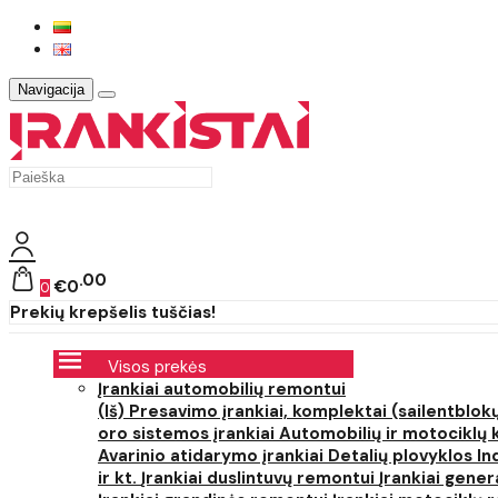
Navigacija
00
€0
0
Prekių krepšelis tuščias!
Visos prekės
Įrankiai automobilių remontui
(Iš) Presavimo įrankiai, komplektai (sailentblokų
oro sistemos įrankiai
Automobilių ir motociklų 
Avarinio atidarymo įrankiai
Detalių plovyklos
In
ir kt.
Įrankiai duslintuvų remontui
Įrankiai gener