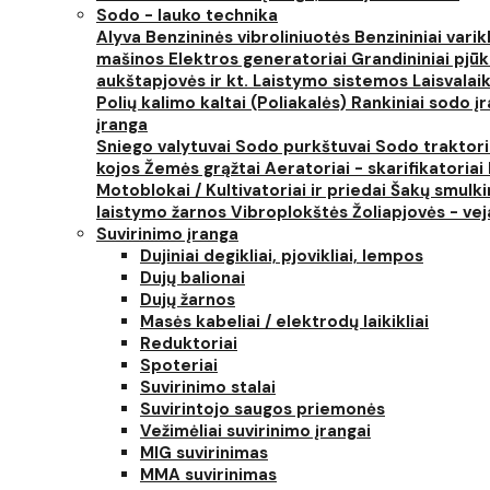
Sodo - lauko technika
Alyva
Benzininės vibroliniuotės
Benzininiai varik
mašinos
Elektros generatoriai
Grandininiai pjūk
aukštapjovės ir kt.
Laistymo sistemos
Laisvalai
Polių kalimo kaltai (Poliakalės)
Rankiniai sodo įra
įranga
Sniego valytuvai
Sodo purkštuvai
Sodo traktor
kojos
Žemės grąžtai
Aeratoriai - skarifikatoriai
Motoblokai / Kultivatoriai ir priedai
Šakų smulki
laistymo žarnos
Vibroplokštės
Žoliapjovės - ve
Suvirinimo įranga
Dujiniai degikliai, pjovikliai, lempos
Dujų balionai
Dujų žarnos
Masės kabeliai / elektrodų laikikliai
Reduktoriai
Spoteriai
Suvirinimo stalai
Suvirintojo saugos priemonės
Vežimėliai suvirinimo įrangai
MIG suvirinimas
MMA suvirinimas