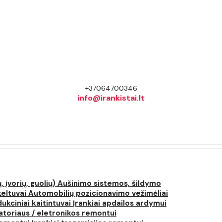
+37064700346
info@irankistai.lt
, įvorių, guolių)
Aušinimo sistemos, šildymo
keltuvai
Automobilių pozicionavimo vežimėliai
dukciniai kaitintuvai
Įrankiai apdailos ardymui
atoriaus / eletronikos remontui