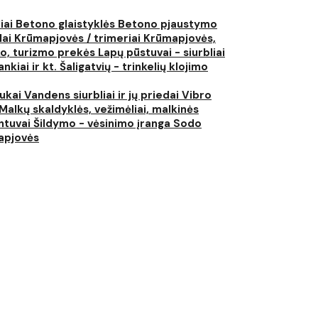
liai
Betono glaistyklės
Betono pjaustymo
lai
Krūmapjovės / trimeriai
Krūmapjovės,
ko, turizmo prekės
Lapų pūstuvai - siurbliai
nkiai ir kt.
Šaligatvių - trinkelių klojimo
iukai
Vandens siurbliai ir jų priedai
Vibro
Malkų skaldyklės, vežimėliai, malkinės
ntuvai
Šildymo - vėsinimo įranga
Sodo
japjovės