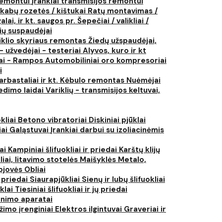
 remontui
Įrankiai transmisijos remontui
kabų rozetės / kištukai
Ratų montavimas /
lai, ir kt. saugos pr.
Šepečiai / valikliai /
ių suspaudėjai
iklio skyriaus remontas
Žiedų užspaudėjai,
- užvedėjai - testeriai
Alyvos, kuro ir kt
tai - Rampos
Automobiliniai oro kompresoriai
i
arbastaliai ir kt.
Kėbulo remontas
Nuėmėjai
edimo laidai
Variklių - transmisijos keltuvai,
kliai
Betono vibratoriai
Diskiniai pjūklai
iai
Galąstuvai
Įrankiai darbui su izoliacinėmis
iai
Kampiniai šlifuokliai ir priedai
Karštų klijų
liai, litavimo stotelės
Maišyklės
Metalo,
pjovės
Obliai
r priedai
Siaurapjūkliai
Sienų ir lubų šlifuokliai
ūklai
Tiesiniai šlifuokliai ir jų priedai
rinimo aparatai
žimo įrenginiai
Elektros ilgintuvai
Graveriai ir