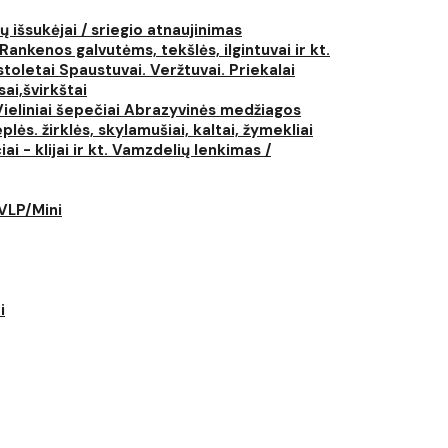
ų išsukėjai / sriegio atnaujinimas
Rankenos galvutėms, tekšlės, ilgintuvai ir kt.
istoletai
Spaustuvai. Veržtuvai. Priekalai
ai,švirkštai
Vieliniai šepečiai
Abrazyvinės medžiagos
plės. žirklės, skylamušiai, kaltai, žymekliai
i - klijai ir kt.
Vamzdelių lenkimas /
LVLP/Mini
i