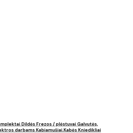
komplektai
Dildės
Frezos / plėstuvai
Galvutės,
elektros darbams
Kabiamušiai.Kabės
Kniedikliai