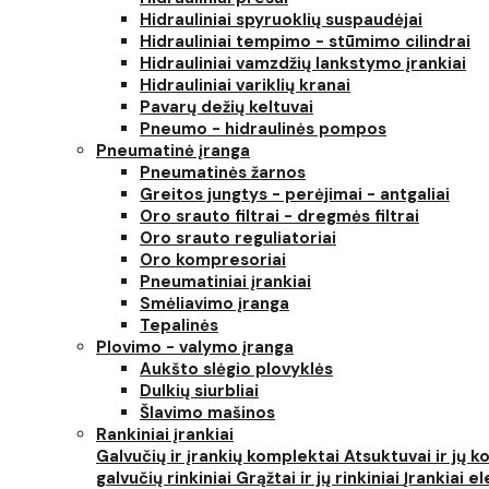
Hidrauliniai spyruoklių suspaudėjai
Hidrauliniai tempimo - stūmimo cilindrai
Hidrauliniai vamzdžių lankstymo įrankiai
Hidrauliniai variklių kranai
Pavarų dežių keltuvai
Pneumo - hidraulinės pompos
Pneumatinė įranga
Pneumatinės žarnos
Greitos jungtys - perėjimai - antgaliai
Oro srauto filtrai - dregmės filtrai
Oro srauto reguliatoriai
Oro kompresoriai
Pneumatiniai įrankiai
Smėliavimo įranga
Tepalinės
Plovimo - valymo įranga
Aukšto slėgio plovyklės
Dulkių siurbliai
Šlavimo mašinos
Rankiniai įrankiai
Galvučių ir įrankių komplektai
Atsuktuvai ir jų 
galvučių rinkiniai
Grąžtai ir jų rinkiniai
Įrankiai 