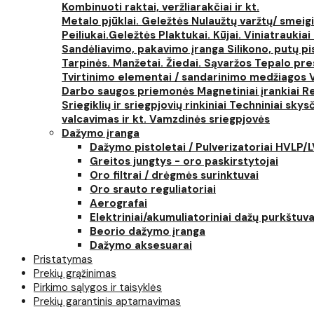
Kombinuoti raktai, veržliarakčiai ir kt.
Metalo pjūklai. Geležtės
Nulaužtų varžtų/ smeigi
Peiliukai.Geležtės
Plaktukai. Kūjai. Viniatraukiai
Sandėliavimo, pakavimo įranga
Silikono, putų p
Tarpinės. Manžetai. Žiedai. Sąvaržos
Tepalo pres
Tvirtinimo elementai / sandarinimo medžiagos
Darbo saugos priemonės
Magnetiniai įrankiai
Re
Sriegiklių ir sriegpjovių rinkiniai
Techniniai skysčia
valcavimas ir kt.
Vamzdinės sriegpjovės
Dažymo įranga
Dažymo pistoletai / Pulverizatoriai HVLP/
Greitos jungtys - oro paskirstytojai
Oro filtrai / drėgmės surinktuvai
Oro srauto reguliatoriai
Aerografai
Elektriniai/akumuliatoriniai dažų purkštuva
Beorio dažymo įranga
Dažymo aksesuarai
Pristatymas
Prekių grąžinimas
Pirkimo sąlygos ir taisyklės
Prekių garantinis aptarnavimas