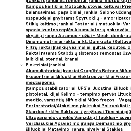
Įrankiai grandinės remontui
Įrankiai motociklų
Įtampos keitikliai
Motociklų stovai, keltuvai
Prie
balansavimas, pagalbiniai įrankiai
Salono uždanga
užspaudėjai gnybtams
Spyruoklių - amortizator
Stiklų keitimo įrankiai
Testeriai / matuokliai
Var
specializuotos replės
Akumuliatorių pakrovėjai 
skysčių įranga
Atramos - ožiai - Mech. domkra
Dinamometriniai raktai ir kt.
Domkratai/Keltuva
Filtrų raktai
Įrankių vežimėliai, gultai, kedutės, d
Raktai ratams
Stabdžių sistemos remontas
Užv
laikikliai, stendai, kranai
Elektriniai įrankiai
Akumuliatoriniai įrankiai
Orapūtės
Betono šlifuo
Ekscentriniai šlifuokliai
Elektros varikliai
Frezer
medžiagomis
Įtampos stabilizatoriai, UPS`ai
Juostinai šlifuokl
pistoletai, klijai
Kėlimo - tempimo gervės
Lituok
medžio, vamzdžių šlifuokliai
Mūro frezos - Vaga
Perforatoriai/Atskėlimo plaktukai
Poliruokliai i
Skardos žirklės
Suktuvai / gręžtuvai
Tiesiniai pj
Ultragarsinės vonelės
Vamzdžių lituokliai - suvi
Veržliasukiai
Apšvietimo įranga
Deimantinio grę
šlifuokliai
Matavimo įranga, nivelyrai
Staklės