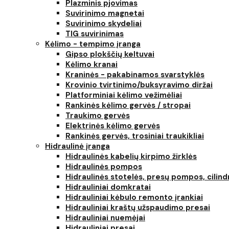
Plazminis pjovimas
Suvirinimo magnetai
Suvirinimo skydeliai
TIG suvirinimas
Kėlimo - tempimo įranga
Gipso plokščių keltuvai
Kėlimo kranai
Kraninės - pakabinamos svarstyklės
Krovinio tvirtinimo/buksyravimo diržai
Platforminiai kėlimo vežimėliai
Rankinės kėlimo gervės / stropai
Traukimo gervės
Elektrinės kėlimo gervės
Rankinės gervės, trosiniai traukikliai
Hidraulinė įranga
Hidraulinės kabelių kirpimo žirklės
Hidraulinės pompos
Hidraulinės stotelės, presų pompos, cilind
Hidrauliniai domkratai
Hidrauliniai kėbulo remonto įrankiai
Hidrauliniai kraštų užspaudimo presai
Hidrauliniai nuemėjai
Hidrauliniai presai