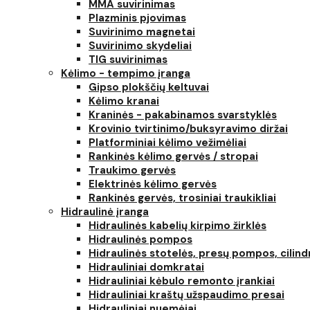
MMA suvirinimas
Plazminis pjovimas
Suvirinimo magnetai
Suvirinimo skydeliai
TIG suvirinimas
Kėlimo - tempimo įranga
Gipso plokščių keltuvai
Kėlimo kranai
Kraninės - pakabinamos svarstyklės
Krovinio tvirtinimo/buksyravimo diržai
Platforminiai kėlimo vežimėliai
Rankinės kėlimo gervės / stropai
Traukimo gervės
Elektrinės kėlimo gervės
Rankinės gervės, trosiniai traukikliai
Hidraulinė įranga
Hidraulinės kabelių kirpimo žirklės
Hidraulinės pompos
Hidraulinės stotelės, presų pompos, cilind
Hidrauliniai domkratai
Hidrauliniai kėbulo remonto įrankiai
Hidrauliniai kraštų užspaudimo presai
Hidrauliniai nuemėjai