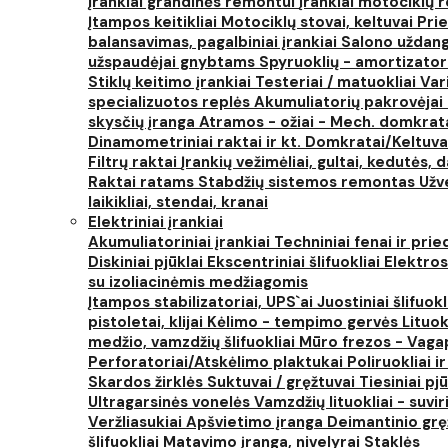
Įrankiai grandinės remontui
Įrankiai motociklų
Įtampos keitikliai
Motociklų stovai, keltuvai
Prie
balansavimas, pagalbiniai įrankiai
Salono uždanga
užspaudėjai gnybtams
Spyruoklių - amortizator
Stiklų keitimo įrankiai
Testeriai / matuokliai
Var
specializuotos replės
Akumuliatorių pakrovėjai 
skysčių įranga
Atramos - ožiai - Mech. domkra
Dinamometriniai raktai ir kt.
Domkratai/Keltuva
Filtrų raktai
Įrankių vežimėliai, gultai, kedutės, d
Raktai ratams
Stabdžių sistemos remontas
Užv
laikikliai, stendai, kranai
Elektriniai įrankiai
Akumuliatoriniai įrankiai
Techniniai fenai ir prie
Diskiniai pjūklai
Ekscentriniai šlifuokliai
Elektros
su izoliacinėmis medžiagomis
Įtampos stabilizatoriai, UPS`ai
Juostiniai šlifuokl
pistoletai, klijai
Kėlimo - tempimo gervės
Lituok
medžio, vamzdžių šlifuokliai
Mūro frezos - Vaga
Perforatoriai/Atskėlimo plaktukai
Poliruokliai i
Skardos žirklės
Suktuvai / gręžtuvai
Tiesiniai pj
Ultragarsinės vonelės
Vamzdžių lituokliai - suvi
Veržliasukiai
Apšvietimo įranga
Deimantinio grę
šlifuokliai
Matavimo įranga, nivelyrai
Staklės