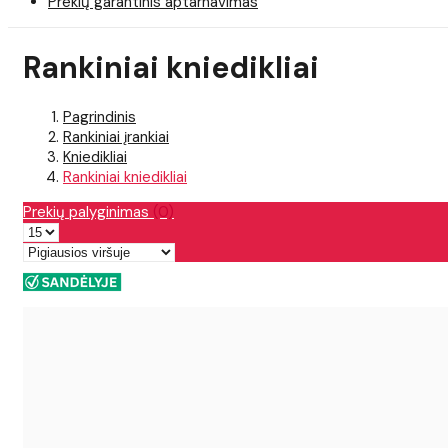
Prekių garantinis aptarnavimas
Rankiniai kniedikliai
Pagrindinis
Rankiniai įrankiai
Kniedikliai
Rankiniai kniedikliai
Prekių palyginimas
(0)