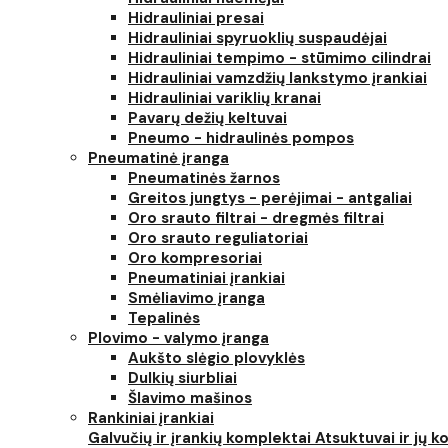
Hidrauliniai presai
Hidrauliniai spyruoklių suspaudėjai
Hidrauliniai tempimo - stūmimo cilindrai
Hidrauliniai vamzdžių lankstymo įrankiai
Hidrauliniai variklių kranai
Pavarų dežių keltuvai
Pneumo - hidraulinės pompos
Pneumatinė įranga
Pneumatinės žarnos
Greitos jungtys - perėjimai - antgaliai
Oro srauto filtrai - dregmės filtrai
Oro srauto reguliatoriai
Oro kompresoriai
Pneumatiniai įrankiai
Smėliavimo įranga
Tepalinės
Plovimo - valymo įranga
Aukšto slėgio plovyklės
Dulkių siurbliai
Šlavimo mašinos
Rankiniai įrankiai
Galvučių ir įrankių komplektai
Atsuktuvai ir jų 