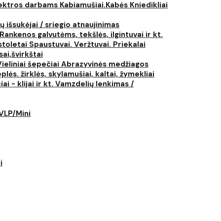
elektros darbams
Kabiamušiai.Kabės
Kniedikliai
ų išsukėjai / sriegio atnaujinimas
Rankenos galvutėms, tekšlės, ilgintuvai ir kt.
istoletai
Spaustuvai. Veržtuvai. Priekalai
ai,švirkštai
Vieliniai šepečiai
Abrazyvinės medžiagos
plės. žirklės, skylamušiai, kaltai, žymekliai
i - klijai ir kt.
Vamzdelių lenkimas /
LVLP/Mini
i