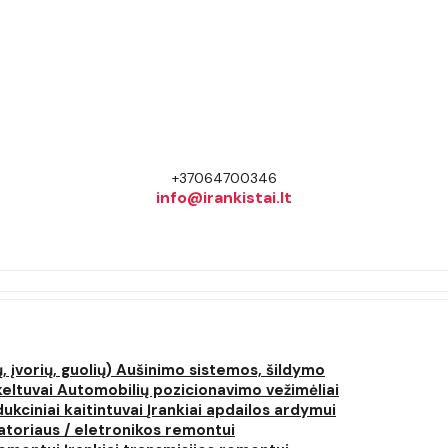
+37064700346
info@irankistai.lt
, įvorių, guolių)
Aušinimo sistemos, šildymo
keltuvai
Automobilių pozicionavimo vežimėliai
dukciniai kaitintuvai
Įrankiai apdailos ardymui
atoriaus / eletronikos remontui