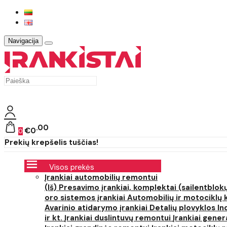
Navigacija
00
€0
0
Prekių krepšelis tuščias!
Visos prekės
Įrankiai automobilių remontui
(Iš) Presavimo įrankiai, komplektai (sailentblokų
oro sistemos įrankiai
Automobilių ir motociklų 
Avarinio atidarymo įrankiai
Detalių plovyklos
In
ir kt.
Įrankiai duslintuvų remontui
Įrankiai gener