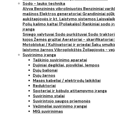
Sodo - lauko technika
Alyva
Benzininės vibroliniuotės
Benzininiai varik
mašinos
Elektros generatoriai
Grandininiai pjūk
aukštapjovės ir kt.
Laistymo sistemos
Laisvalai
Polių kalimo kaltai (Poliakalės)
Rankiniai sodo įra
įranga
Sniego valytuvai
Sodo purkštuvai
Sodo traktor
kojos
Žemės grąžtai
Aeratoriai - skarifikatoriai
Motoblokai / Kultivatoriai ir priedai
Šakų smulki
laistymo žarnos
Vibroplokštės
Žoliapjovės - ve
Suvirinimo įranga
Taškinio suvirinimo aparatai
Dujiniai degikliai, pjovikliai, lempos
Dujų balionai
Dujų žarnos
Masės kabeliai / elektrodų laikikliai
Reduktoriai
Spoteriai ir kėbulo atitampymo įranga
Suvirinimo stalai
Suvirintojo saugos priemonės
Vežimėliai suvirinimo įrangai
MIG suvirinimas