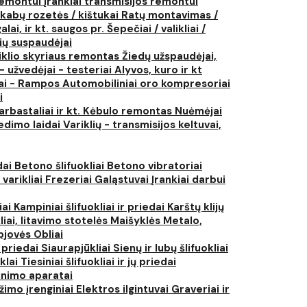
 remontui
Įrankiai transmisijos remontui
kabų rozetės / kištukai
Ratų montavimas /
lai, ir kt. saugos pr.
Šepečiai / valikliai /
ių suspaudėjai
iklio skyriaus remontas
Žiedų užspaudėjai,
- užvedėjai - testeriai
Alyvos, kuro ir kt
tai - Rampos
Automobiliniai oro kompresoriai
i
arbastaliai ir kt.
Kėbulo remontas
Nuėmėjai
edimo laidai
Variklių - transmisijos keltuvai,
dai
Betono šlifuokliai
Betono vibratoriai
 varikliai
Frezeriai
Galąstuvai
Įrankiai darbui
iai
Kampiniai šlifuokliai ir priedai
Karštų klijų
liai, litavimo stotelės
Maišyklės
Metalo,
pjovės
Obliai
r priedai
Siaurapjūkliai
Sienų ir lubų šlifuokliai
ūklai
Tiesiniai šlifuokliai ir jų priedai
rinimo aparatai
žimo įrenginiai
Elektros ilgintuvai
Graveriai ir