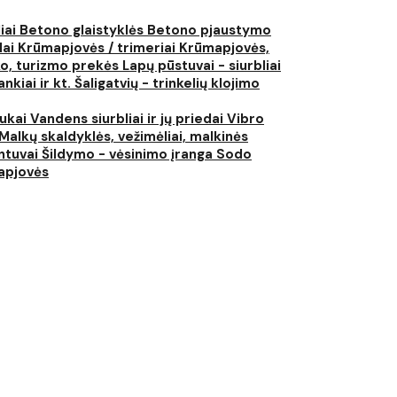
liai
Betono glaistyklės
Betono pjaustymo
lai
Krūmapjovės / trimeriai
Krūmapjovės,
ko, turizmo prekės
Lapų pūstuvai - siurbliai
nkiai ir kt.
Šaligatvių - trinkelių klojimo
iukai
Vandens siurbliai ir jų priedai
Vibro
Malkų skaldyklės, vežimėliai, malkinės
ntuvai
Šildymo - vėsinimo įranga
Sodo
japjovės