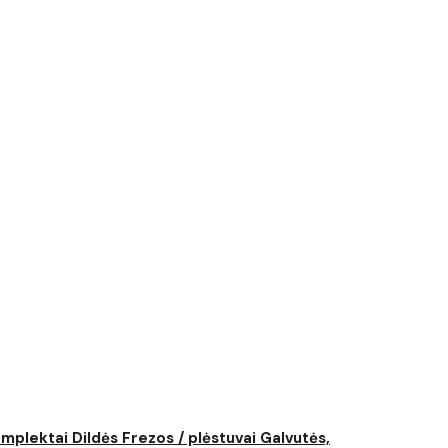
komplektai
Dildės
Frezos / plėstuvai
Galvutės,