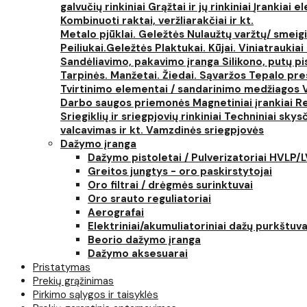
galvučių rinkiniai
Grąžtai ir jų rinkiniai
Įrankiai 
Kombinuoti raktai, veržliarakčiai ir kt.
Metalo pjūklai. Geležtės
Nulaužtų varžtų/ smeigi
Peiliukai.Geležtės
Plaktukai. Kūjai. Viniatraukiai
Sandėliavimo, pakavimo įranga
Silikono, putų p
Tarpinės. Manžetai. Žiedai. Sąvaržos
Tepalo pres
Tvirtinimo elementai / sandarinimo medžiagos
Darbo saugos priemonės
Magnetiniai įrankiai
Re
Sriegiklių ir sriegpjovių rinkiniai
Techniniai skysčia
valcavimas ir kt.
Vamzdinės sriegpjovės
Dažymo įranga
Dažymo pistoletai / Pulverizatoriai HVLP/
Greitos jungtys - oro paskirstytojai
Oro filtrai / drėgmės surinktuvai
Oro srauto reguliatoriai
Aerografai
Elektriniai/akumuliatoriniai dažų purkštuva
Beorio dažymo įranga
Dažymo aksesuarai
Pristatymas
Prekių grąžinimas
Pirkimo sąlygos ir taisyklės