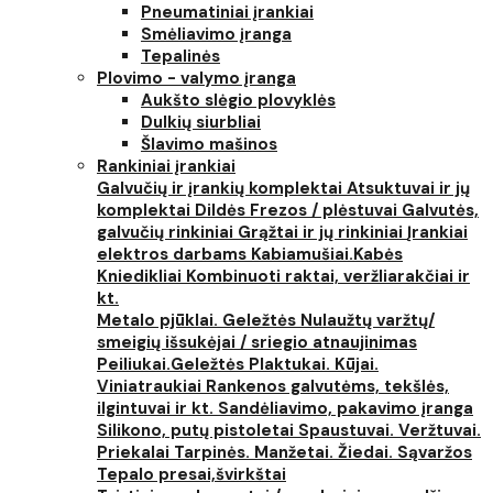
Pneumatiniai įrankiai
Smėliavimo įranga
Tepalinės
Plovimo - valymo įranga
Aukšto slėgio plovyklės
Dulkių siurbliai
Šlavimo mašinos
Rankiniai įrankiai
Galvučių ir įrankių komplektai
Atsuktuvai ir jų
komplektai
Dildės
Frezos / plėstuvai
Galvutės,
galvučių rinkiniai
Grąžtai ir jų rinkiniai
Įrankiai
elektros darbams
Kabiamušiai.Kabės
Kniedikliai
Kombinuoti raktai, veržliarakčiai ir
kt.
Metalo pjūklai. Geležtės
Nulaužtų varžtų/
smeigių išsukėjai / sriegio atnaujinimas
Peiliukai.Geležtės
Plaktukai. Kūjai.
Viniatraukiai
Rankenos galvutėms, tekšlės,
ilgintuvai ir kt.
Sandėliavimo, pakavimo įranga
Silikono, putų pistoletai
Spaustuvai. Veržtuvai.
Priekalai
Tarpinės. Manžetai. Žiedai. Sąvaržos
Tepalo presai,švirkštai