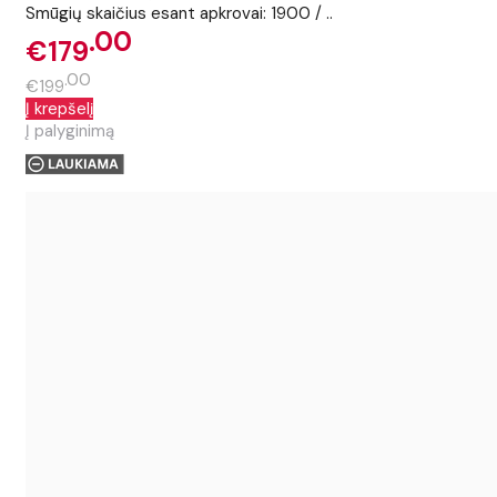
Smūgių skaičius esant apkrovai: 1900 / ..
00
€179
00
€199
Į krepšelį
Į palyginimą