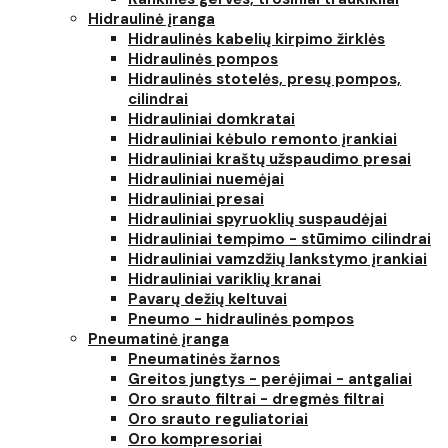
Hidraulinė įranga
Hidraulinės kabelių kirpimo žirklės
Hidraulinės pompos
Hidraulinės stotelės, presų pompos,
cilindrai
Hidrauliniai domkratai
Hidrauliniai kėbulo remonto įrankiai
Hidrauliniai kraštų užspaudimo presai
Hidrauliniai nuemėjai
Hidrauliniai presai
Hidrauliniai spyruoklių suspaudėjai
Hidrauliniai tempimo - stūmimo cilindrai
Hidrauliniai vamzdžių lankstymo įrankiai
Hidrauliniai variklių kranai
Pavarų dežių keltuvai
Pneumo - hidraulinės pompos
Pneumatinė įranga
Pneumatinės žarnos
Greitos jungtys - perėjimai - antgaliai
Oro srauto filtrai - dregmės filtrai
Oro srauto reguliatoriai
Oro kompresoriai