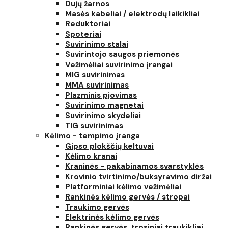
Dujų žarnos
Masės kabeliai / elektrodų laikikliai
Reduktoriai
Spoteriai
Suvirinimo stalai
Suvirintojo saugos priemonės
Vežimėliai suvirinimo įrangai
MIG suvirinimas
MMA suvirinimas
Plazminis pjovimas
Suvirinimo magnetai
Suvirinimo skydeliai
TIG suvirinimas
Kėlimo - tempimo įranga
Gipso plokščių keltuvai
Kėlimo kranai
Kraninės - pakabinamos svarstyklės
Krovinio tvirtinimo/buksyravimo diržai
Platforminiai kėlimo vežimėliai
Rankinės kėlimo gervės / stropai
Traukimo gervės
Elektrinės kėlimo gervės
Rankinės gervės, trosiniai traukikliai