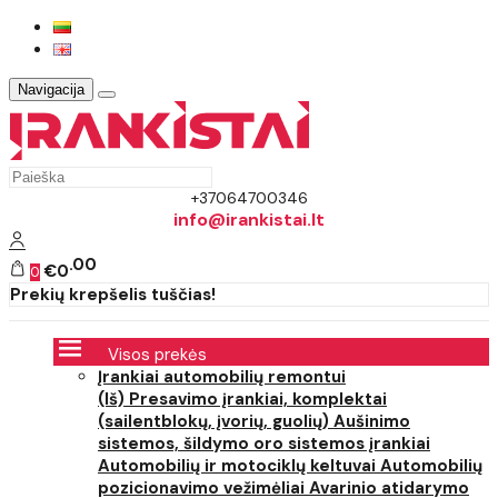
Navigacija
+37064700346
info@irankistai.lt
00
€0
0
Prekių krepšelis tuščias!
Visos prekės
Įrankiai automobilių remontui
(Iš) Presavimo įrankiai, komplektai
(sailentblokų, įvorių, guolių)
Aušinimo
sistemos, šildymo oro sistemos įrankiai
Automobilių ir motociklų keltuvai
Automobilių
pozicionavimo vežimėliai
Avarinio atidarymo