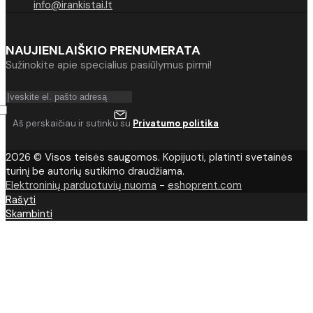
info@irankistai.lt
NAUJIENLAIŠKIO PRENUMERATA
Sužinokite apie specialius pasiūlymus pirmi!
Aš perskaičiau ir sutinku su
Privatumo politika
2026 © Visos teisės saugomos. Kopijuoti, platinti svetainės
turinį be autorių sutikimo draudžiama.
Elektroninių parduotuvių nuoma
-
eshoprent.com
Rašyti
Skambinti