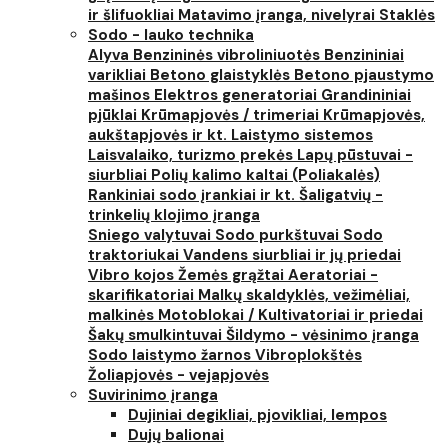
ir šlifuokliai
Matavimo įranga, nivelyrai
Staklės
Sodo - lauko technika
Alyva
Benzininės vibroliniuotės
Benzininiai
varikliai
Betono glaistyklės
Betono pjaustymo
mašinos
Elektros generatoriai
Grandininiai
pjūklai
Krūmapjovės / trimeriai
Krūmapjovės,
aukštapjovės ir kt.
Laistymo sistemos
Laisvalaiko, turizmo prekės
Lapų pūstuvai -
siurbliai
Polių kalimo kaltai (Poliakalės)
Rankiniai sodo įrankiai ir kt.
Šaligatvių -
trinkelių klojimo įranga
Sniego valytuvai
Sodo purkštuvai
Sodo
traktoriukai
Vandens siurbliai ir jų priedai
Vibro kojos
Žemės grąžtai
Aeratoriai -
skarifikatoriai
Malkų skaldyklės, vežimėliai,
malkinės
Motoblokai / Kultivatoriai ir priedai
Šakų smulkintuvai
Šildymo - vėsinimo įranga
Sodo laistymo žarnos
Vibroplokštės
Žoliapjovės - vejapjovės
Suvirinimo įranga
Dujiniai degikliai, pjovikliai, lempos
Dujų balionai