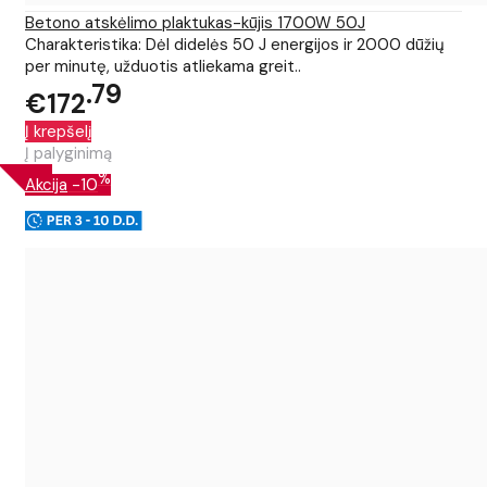
Betono atskėlimo plaktukas-kūjis 1700W 50J
Charakteristika: Dėl didelės 50 J energijos ir 2000 dūžių
per minutę, užduotis atliekama greit..
79
€172
Į krepšelį
Į palyginimą
%
Akcija
-10