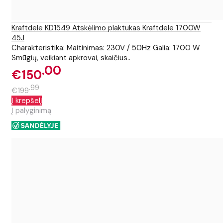
Kraftdele KD1549 Atskėlimo plaktukas Kraftdele 1700W
45J
Charakteristika: Maitinimas: 230V / 50Hz Galia: 1700 W
Smūgių, veikiant apkrovai, skaičius..
00
€150
99
€199
Į krepšelį
Į palyginimą