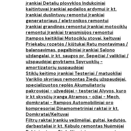
įrankiai
Detalių plovyklos
Indukciniai
kaitintuvai
Įrankiai apdailos ardymui ir kt.
Įrankiai duslintuvų remontui
Įrankiai
generatoriaus / eletronikos remontui
Įrankiai grandinės remontui
Įrankiai motociklų
remontui
Įrankiai transmisijos remontui
Įtampos keitikliai
Motociklų stovai, keltuvai
Priekabų rozetės / kištukai
Ratų montavimas /
balansavimas, pagalbiniai įrankiai
Salono
uždangalai, ir kt. saugos pr.
Šepečiai / valikliai /
užspaudėjai gnybtams
Spyruoklių -
amortizatorių suspaudėjai
Stiklų keitimo įrankiai
Testeriai / matuokliai
Variklio skyriaus remontas
Žiedų užspaudėjai,
specializuotos replės
Akumuliatorių
pakrovėjai - užvedėjai - testeriai
Alyvos, kuro
ir kt skysčių įranga
Atramos - ožiai - Mech.
domkratai - Rampos
Automobiliniai oro
kompresoriai
Dinamometriniai raktai ir kt.
Domkratai/Keltuvai
Filtrų raktai
Įrankių vežimėliai, gultai, kedutės,
darbastaliai ir kt.
Kėbulo remontas
Nuėmėjai