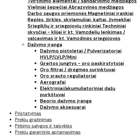
Tvirtinimo elementai / sandarinimo medžiagos
Vieliniai šepečiai
Abrazyvinės medžiagos
Darbo saugos priemonės
Magnetiniai įrankiai
Replės. žirklės, skylamušiai, kaltai, žymekliai
Sriegiklių ir sriegpjovių rinkiniai
Techniniai
skysčiai - klijai ir kt.
Vamzdelių lenkimas /
valcavimas ir kt.
Vamzdinės sriegpjovės
Dažymo įranga
Dažymo pistoletai / Pulverizatoriai
HVLP/LVLP/Mini
Greitos jungtys - oro paskirstytojai
Oro filtrai / drėgmės surinktuvai
Oro srauto reguliatoriai
Aerografai
Elektriniai/akumuliatoriniai dažų
purkštuvai
Beorio dažymo įranga
Dažymo aksesuarai
Pristatymas
Prekių grąžinimas
Pirkimo sąlygos ir taisyklės
Prekių garantinis aptarnavimas