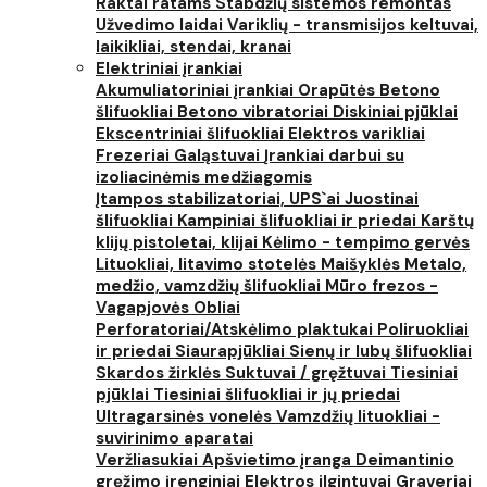
Raktai ratams
Stabdžių sistemos remontas
Užvedimo laidai
Variklių - transmisijos keltuvai,
laikikliai, stendai, kranai
Elektriniai įrankiai
Akumuliatoriniai įrankiai
Orapūtės
Betono
šlifuokliai
Betono vibratoriai
Diskiniai pjūklai
Ekscentriniai šlifuokliai
Elektros varikliai
Frezeriai
Galąstuvai
Įrankiai darbui su
izoliacinėmis medžiagomis
Įtampos stabilizatoriai, UPS`ai
Juostinai
šlifuokliai
Kampiniai šlifuokliai ir priedai
Karštų
klijų pistoletai, klijai
Kėlimo - tempimo gervės
Lituokliai, litavimo stotelės
Maišyklės
Metalo,
medžio, vamzdžių šlifuokliai
Mūro frezos -
Vagapjovės
Obliai
Perforatoriai/Atskėlimo plaktukai
Poliruokliai
ir priedai
Siaurapjūkliai
Sienų ir lubų šlifuokliai
Skardos žirklės
Suktuvai / gręžtuvai
Tiesiniai
pjūklai
Tiesiniai šlifuokliai ir jų priedai
Ultragarsinės vonelės
Vamzdžių lituokliai -
suvirinimo aparatai
Veržliasukiai
Apšvietimo įranga
Deimantinio
gręžimo įrenginiai
Elektros ilgintuvai
Graveriai