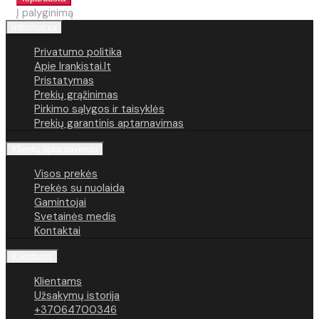
Į palyginimą
Informacija
Privatumo politika
Apie Irankistai.lt
Pristatymas
Prekių grąžinimas
Pirkimo sąlygos ir taisyklės
Prekių garantinis aptarnavimas
Klientų aptarnavimas
Visos prekės
Prekės su nuolaida
Gamintojai
Svetainės medis
Kontaktai
Klientams
Klientams
Užsakymų istorija
+37064700346