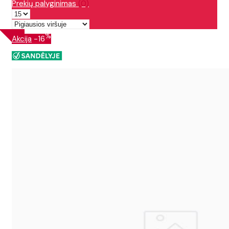
Prekių palyginimas
(0)
%
Akcija
-16