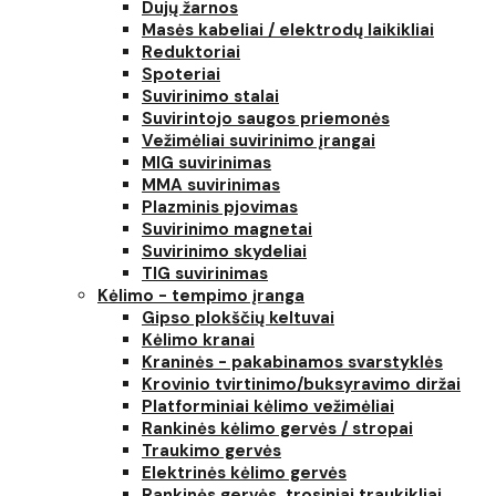
Dujų žarnos
Masės kabeliai / elektrodų laikikliai
Reduktoriai
Spoteriai
Suvirinimo stalai
Suvirintojo saugos priemonės
Vežimėliai suvirinimo įrangai
MIG suvirinimas
MMA suvirinimas
Plazminis pjovimas
Suvirinimo magnetai
Suvirinimo skydeliai
TIG suvirinimas
Kėlimo - tempimo įranga
Gipso plokščių keltuvai
Kėlimo kranai
Kraninės - pakabinamos svarstyklės
Krovinio tvirtinimo/buksyravimo diržai
Platforminiai kėlimo vežimėliai
Rankinės kėlimo gervės / stropai
Traukimo gervės
Elektrinės kėlimo gervės
Rankinės gervės, trosiniai traukikliai