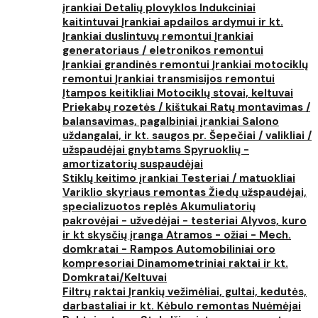
įrankiai
Detalių plovyklos
Indukciniai
kaitintuvai
Įrankiai apdailos ardymui ir kt.
Įrankiai duslintuvų remontui
Įrankiai
generatoriaus / eletronikos remontui
Įrankiai grandinės remontui
Įrankiai motociklų
remontui
Įrankiai transmisijos remontui
Įtampos keitikliai
Motociklų stovai, keltuvai
Priekabų rozetės / kištukai
Ratų montavimas /
balansavimas, pagalbiniai įrankiai
Salono
uždangalai, ir kt. saugos pr.
Šepečiai / valikliai /
užspaudėjai gnybtams
Spyruoklių -
amortizatorių suspaudėjai
Stiklų keitimo įrankiai
Testeriai / matuokliai
Variklio skyriaus remontas
Žiedų užspaudėjai,
specializuotos replės
Akumuliatorių
pakrovėjai - užvedėjai - testeriai
Alyvos, kuro
ir kt skysčių įranga
Atramos - ožiai - Mech.
domkratai - Rampos
Automobiliniai oro
kompresoriai
Dinamometriniai raktai ir kt.
Domkratai/Keltuvai
Filtrų raktai
Įrankių vežimėliai, gultai, kedutės,
darbastaliai ir kt.
Kėbulo remontas
Nuėmėjai