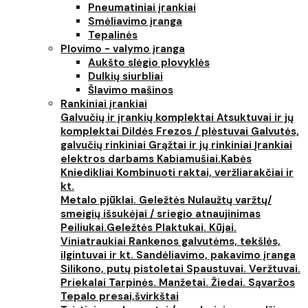
Pneumatiniai įrankiai
Smėliavimo įranga
Tepalinės
Plovimo - valymo įranga
Aukšto slėgio plovyklės
Dulkių siurbliai
Šlavimo mašinos
Rankiniai įrankiai
Galvučių ir įrankių komplektai
Atsuktuvai ir jų
komplektai
Dildės
Frezos / plėstuvai
Galvutės,
galvučių rinkiniai
Grąžtai ir jų rinkiniai
Įrankiai
elektros darbams
Kabiamušiai.Kabės
Kniedikliai
Kombinuoti raktai, veržliarakčiai ir
kt.
Metalo pjūklai. Geležtės
Nulaužtų varžtų/
smeigių išsukėjai / sriegio atnaujinimas
Peiliukai.Geležtės
Plaktukai. Kūjai.
Viniatraukiai
Rankenos galvutėms, tekšlės,
ilgintuvai ir kt.
Sandėliavimo, pakavimo įranga
Silikono, putų pistoletai
Spaustuvai. Veržtuvai.
Priekalai
Tarpinės. Manžetai. Žiedai. Sąvaržos
Tepalo presai,švirkštai