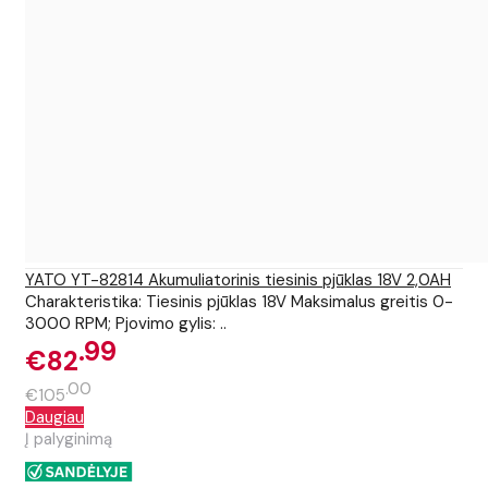
YATO YT-82814 Akumuliatorinis tiesinis pjūklas 18V 2,0AH
Charakteristika: Tiesinis pjūklas 18V Maksimalus greitis 0-
3000 RPM; Pjovimo gylis: ..
99
€82
00
€105
Daugiau
Į palyginimą