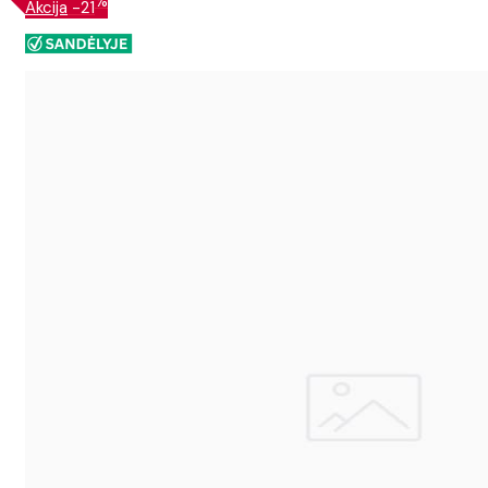
%
Akcija
-21