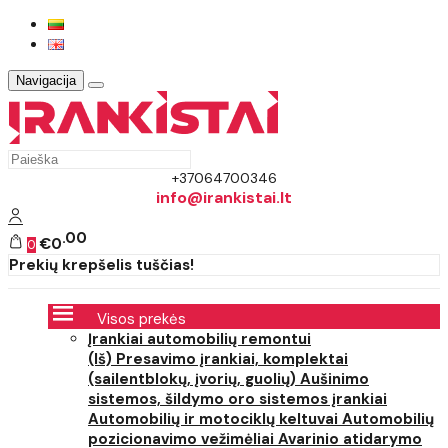
Navigacija
+37064700346
info@irankistai.lt
00
€0
0
Prekių krepšelis tuščias!
Visos prekės
Įrankiai automobilių remontui
(Iš) Presavimo įrankiai, komplektai
(sailentblokų, įvorių, guolių)
Aušinimo
sistemos, šildymo oro sistemos įrankiai
Automobilių ir motociklų keltuvai
Automobilių
pozicionavimo vežimėliai
Avarinio atidarymo