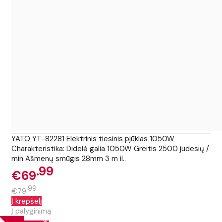
YATO YT-82281 Elektrinis tiesinis pjūklas 1050W
Charakteristika: Didelė galia 1050W Greitis 2500 judesių /
min Ašmenų smūgis 28mm 3 m il..
99
€69
99
€79
Į krepšelį
Į palyginimą