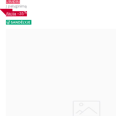
Daugiau
Į palyginimą
%
Akcija
-35