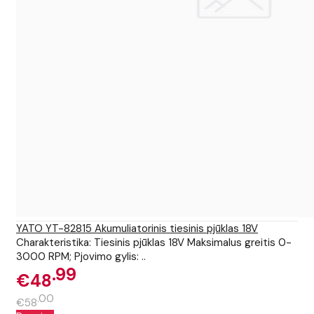
YATO YT-82815 Akumuliatorinis tiesinis pjūklas 18V
Charakteristika: Tiesinis pjūklas 18V Maksimalus greitis 0-
3000 RPM; Pjovimo gylis: ..
99
€48
00
€58