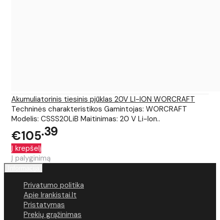
Akumuliatorinis tiesinis pjūklas 20V LI-ION WORCRAFT
Techninės charakteristikos Gamintojas: WORCRAFT
Modelis: CSSS20LiB Maitinimas: 20 V Li-Ion..
39
€105
Į krepšelį
Į palyginimą
Informacija
Privatumo politika
Apie Irankistai.lt
Pristatymas
Prekių grąžinimas