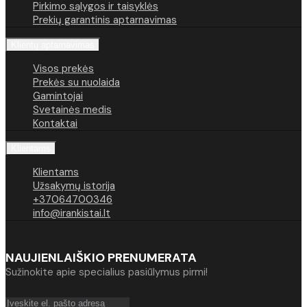
Pirkimo sąlygos ir taisyklės
Prekių garantinis aptarnavimas
Klientų aptarnavimas
Visos prekės
Prekės su nuolaida
Gamintojai
Svetainės medis
Kontaktai
Klientams
Klientams
Užsakymų istorija
+37064700346
info@irankistai.lt
NAUJIENLAIŠKIO PRENUMERATA
Sužinokite apie specialius pasiūlymus pirmi!