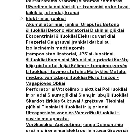
Raktai ratams
Stabdžių sistemos remontas
Užvedimo laidai
Variklių - transmisijos keltuvai,
laikikliai, stendai, kranai
Elektriniai įrankiai
Akumuliatoriniai įrankiai
Orapūtės
Betono
šlifuokliai
Betono vibratoriai
Diskiniai pjūklai
Ekscentriniai šlifuokliai
Elektros varikliai
Frezeriai
Galąstuvai
Įrankiai darbui su
izoliacinėmis medžiagomis
Įtampos stabilizatoriai, UPS`ai
Juostinai
šlifuokliai
Kampiniai šlifuokliai ir priedai
Karštų
klijų pistoletai, klijai
Kėlimo - tempimo gervės
Lituokliai, litavimo stotelės
Maišyklės
Metalo,
medžio, vamzdžių šlifuokliai
Mūro frezos -
Vagapjovės
Obliai
Perforatoriai/Atskėlimo plaktukai
Poliruokliai
ir priedai
Siaurapjūkliai
Sienų ir lubų šlifuokliai
Skardos žirklės
Suktuvai / gręžtuvai
Tiesiniai
pjūklai
Tiesiniai šlifuokliai ir jų priedai
Ultragarsinės vonelės
Vamzdžių lituokliai -
suvirinimo aparatai
Veržliasukiai
Apšvietimo įranga
Deimantinio
gręžimo įrenginiai
Elektros ilgintuvai
Graveriai