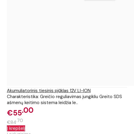
Akumuliatorinis tiesinis pjūklas 12V LI-ION
Charakteristika: Greičio reguliavimas jungikliu Greito SDS
ašmenų keitimo sistema leidžia le..
00
€55
70
€84
Į krepšelį