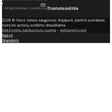
Aš perskaičiau ir sutinku su
Privatumo politika
2026 © Visos teisės saugomos. Kopijuoti, platinti svetainės
turinį be autorių sutikimo draudžiama.
Elektroninių parduotuvių nuoma
-
eshoprent.com
Rašyti
Skambinti