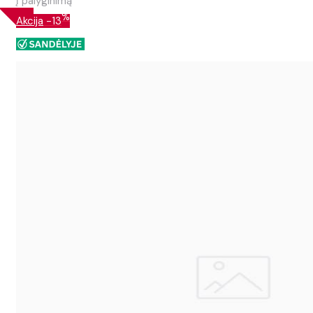
Į palyginimą
%
Akcija
-13