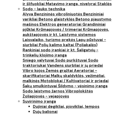
ir šlifuokliai
Matavimo įranga, nivelyrai
Staklės
Sodo - lauko technika
Alyva
Benzininės vibroliniuotės
Benzininiai
varikliai
Betono glaistyklės
Betono pjaustymo
mašinos
Elektros generatoriai
Grandininiai
pjūklai
Krūmapjovės / trimeriai
Krūmapjovės,
aukštapjovės ir kt.
Laistymo sistemos
Laisvalaiko, turizmo prekės
Lapų pūstuvai -
siurbliai
Polių kalimo kaltai (Poliakalės)
Rankiniai sodo įrankiai ir kt.
Šaligatvių -
trinkelių klojimo įranga
Sniego valytuvai
Sodo purkštuvai
Sodo
traktoriukai
Vandens siurbliai ir jų priedai
Vibro kojos
Žemės grąžtai
Aeratoriai -
skarifikatoriai
Malkų skaldyklės, vežimėliai,
malkinės
Motoblokai / Kultivatoriai ir priedai
Šakų smulkintuvai
Šildymo - vėsinimo įranga
Sodo laistymo žarnos
Vibroplokštės
Žoliapjovės - vejapjovės
Suvirinimo įranga
Dujiniai degikliai, pjovikliai, lempos
Dujų balionai