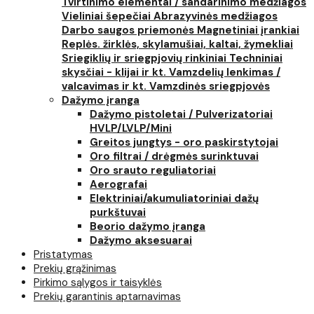
Tvirtinimo elementai / sandarinimo medžiagos
Vieliniai šepečiai
Abrazyvinės medžiagos
Darbo saugos priemonės
Magnetiniai įrankiai
Replės. žirklės, skylamušiai, kaltai, žymekliai
Sriegiklių ir sriegpjovių rinkiniai
Techniniai
skysčiai - klijai ir kt.
Vamzdelių lenkimas /
valcavimas ir kt.
Vamzdinės sriegpjovės
Dažymo įranga
Dažymo pistoletai / Pulverizatoriai
HVLP/LVLP/Mini
Greitos jungtys - oro paskirstytojai
Oro filtrai / drėgmės surinktuvai
Oro srauto reguliatoriai
Aerografai
Elektriniai/akumuliatoriniai dažų
purkštuvai
Beorio dažymo įranga
Dažymo aksesuarai
Pristatymas
Prekių grąžinimas
Pirkimo sąlygos ir taisyklės
Prekių garantinis aptarnavimas