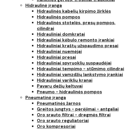
Hidraulinė įranga
Hidraulinės kabelių kirpimo žirklės
Hidraulinės pompos
Hidraulinės stotelės, presų pompos,
cilindrai
Hidrauliniai domkratai
Hidrauliniai kėbulo remonto įrankiai
Hidrauliniai kraštų užspaudimo presai
Hidrauliniai nuemėjai
Hidrauliniai presai
Hidrauliniai spyruoklių suspaudėjai
Hidrauliniai tempimo - stūmimo cilindrai
Hidrauliniai vamzdžių lankstymo įrankiai
Hidrauliniai variklių kranai
Pavarų dežių keltuvai
Pneumo - hidraulinės pompos
Pneumatinė įranga
Pneumatinės žarnos
Greitos jungtys - perėjimai - antgaliai
Oro srauto filtrai - dregmės filtrai
Oro srauto reguliatoriai
Oro kompresoriai