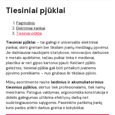
Tiesiniai pjūklai
Pagrindinis
Elektriniai įrankiai
Tiesiniai pjūklai
Tiesiniai pjūklai
– tai galingi ir universalūs elektriniai
įrankiai, skirti greitam bei tiksliam įvairių medžiagų pjovimui.
Jie dažniausiai naudojami statybose, renovacijos darbuose
ir metalo apdirbime, tačiau puikiai tinka ir medienai,
plastikui ar net gipso kartonui pjauti. Keičiant pjūklo
geležtes, tiesiniai pjūklai gali būti pritaikyti įvairiems
pjovimo poreikiams – nuo grubaus iki tikslaus pjūvio.
Mūsų asortimente rasite
laidinius ir akumuliatorinius
tiesinius pjūklus
, skirtus tiek profesionalams, tiek namų
meistrams. Patogus valdymas, ergonomiška konstrukcija ir
didelis galingumas užtikrina efektyvų darbą net
sudėtingiausiomis sąlygomis. Pasirinkite patikimą įrankį,
kuris padės atlikti darbus greitai ir kokybiškai.