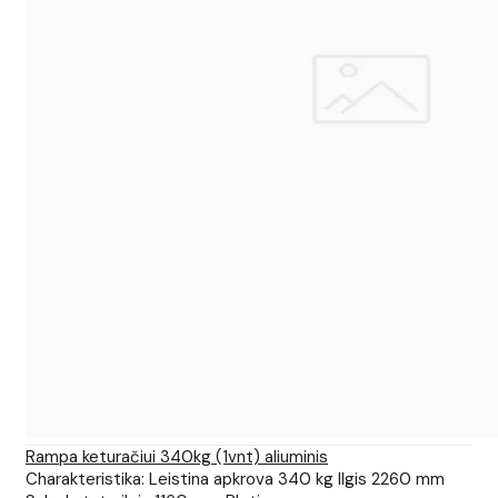
Rampa keturačiui 340kg (1vnt) aliuminis
Charakteristika: Leistina apkrova 340 kg Ilgis 2260 mm