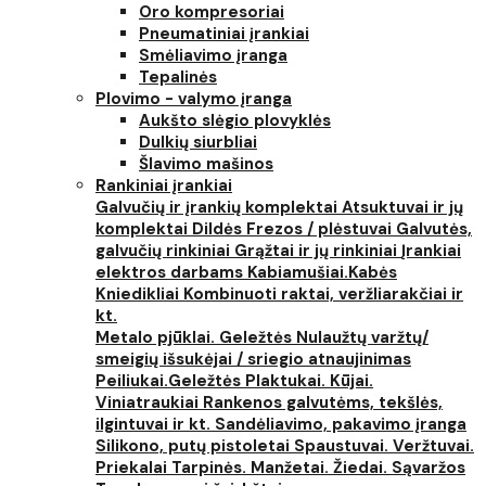
Oro kompresoriai
Pneumatiniai įrankiai
Smėliavimo įranga
Tepalinės
Plovimo - valymo įranga
Aukšto slėgio plovyklės
Dulkių siurbliai
Šlavimo mašinos
Rankiniai įrankiai
Galvučių ir įrankių komplektai
Atsuktuvai ir jų
komplektai
Dildės
Frezos / plėstuvai
Galvutės,
galvučių rinkiniai
Grąžtai ir jų rinkiniai
Įrankiai
elektros darbams
Kabiamušiai.Kabės
Kniedikliai
Kombinuoti raktai, veržliarakčiai ir
kt.
Metalo pjūklai. Geležtės
Nulaužtų varžtų/
smeigių išsukėjai / sriegio atnaujinimas
Peiliukai.Geležtės
Plaktukai. Kūjai.
Viniatraukiai
Rankenos galvutėms, tekšlės,
ilgintuvai ir kt.
Sandėliavimo, pakavimo įranga
Silikono, putų pistoletai
Spaustuvai. Veržtuvai.
Priekalai
Tarpinės. Manžetai. Žiedai. Sąvaržos