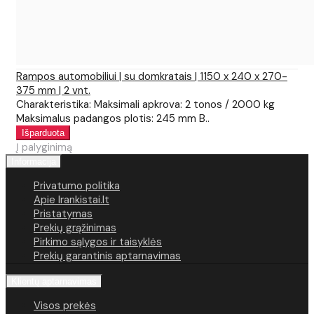
Rampos automobiliui | su domkratais | 1150 x 240 x 270-
375 mm | 2 vnt.
Charakteristika: Maksimali apkrova: 2 tonos / 2000 kg
Maksimalus padangos plotis: 245 mm B..
Į palyginimą
Informacija
Privatumo politika
Apie Irankistai.lt
Pristatymas
Prekių grąžinimas
Pirkimo sąlygos ir taisyklės
Prekių garantinis aptarnavimas
Klientų aptarnavimas
Visos prekės