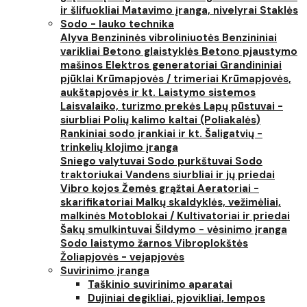
ir šlifuokliai
Matavimo įranga, nivelyrai
Staklės
Sodo - lauko technika
Alyva
Benzininės vibroliniuotės
Benzininiai
varikliai
Betono glaistyklės
Betono pjaustymo
mašinos
Elektros generatoriai
Grandininiai
pjūklai
Krūmapjovės / trimeriai
Krūmapjovės,
aukštapjovės ir kt.
Laistymo sistemos
Laisvalaiko, turizmo prekės
Lapų pūstuvai -
siurbliai
Polių kalimo kaltai (Poliakalės)
Rankiniai sodo įrankiai ir kt.
Šaligatvių -
trinkelių klojimo įranga
Sniego valytuvai
Sodo purkštuvai
Sodo
traktoriukai
Vandens siurbliai ir jų priedai
Vibro kojos
Žemės grąžtai
Aeratoriai -
skarifikatoriai
Malkų skaldyklės, vežimėliai,
malkinės
Motoblokai / Kultivatoriai ir priedai
Šakų smulkintuvai
Šildymo - vėsinimo įranga
Sodo laistymo žarnos
Vibroplokštės
Žoliapjovės - vejapjovės
Suvirinimo įranga
Taškinio suvirinimo aparatai
Dujiniai degikliai, pjovikliai, lempos