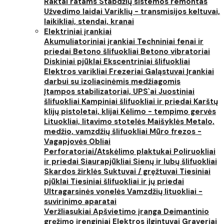
Raktai ratams
Stabdžių sistemos remontas
Užvedimo laidai
Variklių - transmisijos keltuvai,
laikikliai, stendai, kranai
Elektriniai įrankiai
Akumuliatoriniai įrankiai
Techniniai fenai ir
priedai
Betono šlifuokliai
Betono vibratoriai
Diskiniai pjūklai
Ekscentriniai šlifuokliai
Elektros varikliai
Frezeriai
Galąstuvai
Įrankiai
darbui su izoliacinėmis medžiagomis
Įtampos stabilizatoriai, UPS`ai
Juostiniai
šlifuokliai
Kampiniai šlifuokliai ir priedai
Karštų
klijų pistoletai, klijai
Kėlimo - tempimo gervės
Lituokliai, litavimo stotelės
Maišyklės
Metalo,
medžio, vamzdžių šlifuokliai
Mūro frezos -
Vagapjovės
Obliai
Perforatoriai/Atskėlimo plaktukai
Poliruokliai
ir priedai
Siaurapjūkliai
Sienų ir lubų šlifuokliai
Skardos žirklės
Suktuvai / gręžtuvai
Tiesiniai
pjūklai
Tiesiniai šlifuokliai ir jų priedai
Ultragarsinės vonelės
Vamzdžių lituokliai -
suvirinimo aparatai
Veržliasukiai
Apšvietimo įranga
Deimantinio
gręžimo įrenginiai
Elektros ilgintuvai
Graveriai