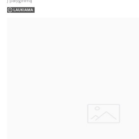
Į palyginimą