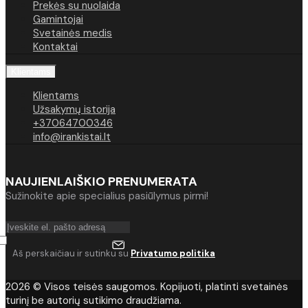
Prekės su nuolaida
Gamintojai
Svetainės medis
Kontaktai
Klientams
Klientams
Užsakymų istorija
+37064700346
info@irankistai.lt
NAUJIENLAIŠKIO PRENUMERATA
Sužinokite apie specialius pasiūlymus pirmi!
Aš perskaičiau ir sutinku su
Privatumo politika
2026 © Visos teisės saugomos. Kopijuoti, platinti svetainės
turinį be autorių sutikimo draudžiama.