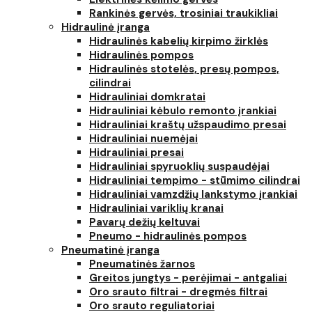
Rankinės gervės, trosiniai traukikliai
Hidraulinė įranga
Hidraulinės kabelių kirpimo žirklės
Hidraulinės pompos
Hidraulinės stotelės, presų pompos,
cilindrai
Hidrauliniai domkratai
Hidrauliniai kėbulo remonto įrankiai
Hidrauliniai kraštų užspaudimo presai
Hidrauliniai nuemėjai
Hidrauliniai presai
Hidrauliniai spyruoklių suspaudėjai
Hidrauliniai tempimo - stūmimo cilindrai
Hidrauliniai vamzdžių lankstymo įrankiai
Hidrauliniai variklių kranai
Pavarų dežių keltuvai
Pneumo - hidraulinės pompos
Pneumatinė įranga
Pneumatinės žarnos
Greitos jungtys - perėjimai - antgaliai
Oro srauto filtrai - dregmės filtrai
Oro srauto reguliatoriai