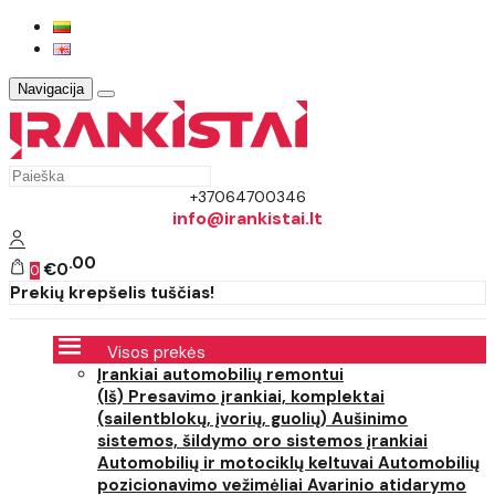
Navigacija
+37064700346
info@irankistai.lt
00
€0
0
Prekių krepšelis tuščias!
Visos prekės
Įrankiai automobilių remontui
(Iš) Presavimo įrankiai, komplektai
(sailentblokų, įvorių, guolių)
Aušinimo
sistemos, šildymo oro sistemos įrankiai
Automobilių ir motociklų keltuvai
Automobilių
pozicionavimo vežimėliai
Avarinio atidarymo