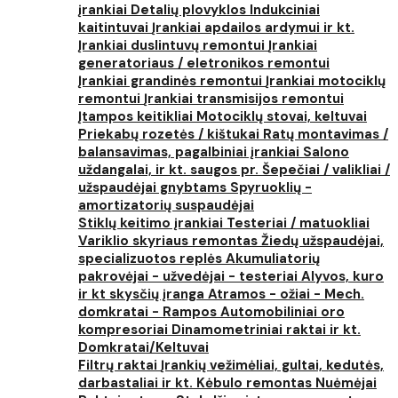
įrankiai
Detalių plovyklos
Indukciniai
kaitintuvai
Įrankiai apdailos ardymui ir kt.
Įrankiai duslintuvų remontui
Įrankiai
generatoriaus / eletronikos remontui
Įrankiai grandinės remontui
Įrankiai motociklų
remontui
Įrankiai transmisijos remontui
Įtampos keitikliai
Motociklų stovai, keltuvai
Priekabų rozetės / kištukai
Ratų montavimas /
balansavimas, pagalbiniai įrankiai
Salono
uždangalai, ir kt. saugos pr.
Šepečiai / valikliai /
užspaudėjai gnybtams
Spyruoklių -
amortizatorių suspaudėjai
Stiklų keitimo įrankiai
Testeriai / matuokliai
Variklio skyriaus remontas
Žiedų užspaudėjai,
specializuotos replės
Akumuliatorių
pakrovėjai - užvedėjai - testeriai
Alyvos, kuro
ir kt skysčių įranga
Atramos - ožiai - Mech.
domkratai - Rampos
Automobiliniai oro
kompresoriai
Dinamometriniai raktai ir kt.
Domkratai/Keltuvai
Filtrų raktai
Įrankių vežimėliai, gultai, kedutės,
darbastaliai ir kt.
Kėbulo remontas
Nuėmėjai