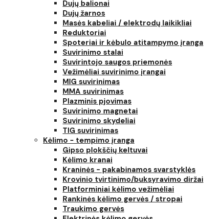
Dujų balionai
Dujų žarnos
Masės kabeliai / elektrodų laikikliai
Reduktoriai
Spoteriai ir kėbulo atitampymo įranga
Suvirinimo stalai
Suvirintojo saugos priemonės
Vežimėliai suvirinimo įrangai
MIG suvirinimas
MMA suvirinimas
Plazminis pjovimas
Suvirinimo magnetai
Suvirinimo skydeliai
TIG suvirinimas
Kėlimo - tempimo įranga
Gipso plokščių keltuvai
Kėlimo kranai
Kraninės - pakabinamos svarstyklės
Krovinio tvirtinimo/buksyravimo diržai
Platforminiai kėlimo vežimėliai
Rankinės kėlimo gervės / stropai
Traukimo gervės
Elektrinės kėlimo gervės