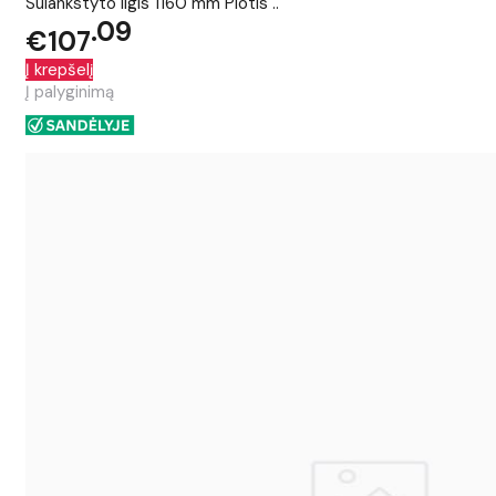
Sulankstyto ilgis 1160 mm Plotis ..
09
€107
Į krepšelį
Į palyginimą