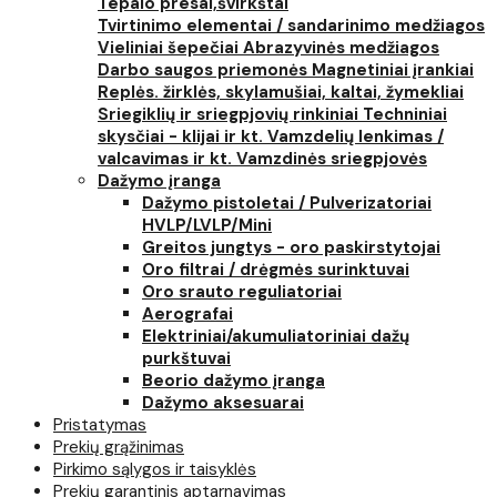
Tepalo presai,švirkštai
Tvirtinimo elementai / sandarinimo medžiagos
Vieliniai šepečiai
Abrazyvinės medžiagos
Darbo saugos priemonės
Magnetiniai įrankiai
Replės. žirklės, skylamušiai, kaltai, žymekliai
Sriegiklių ir sriegpjovių rinkiniai
Techniniai
skysčiai - klijai ir kt.
Vamzdelių lenkimas /
valcavimas ir kt.
Vamzdinės sriegpjovės
Dažymo įranga
Dažymo pistoletai / Pulverizatoriai
HVLP/LVLP/Mini
Greitos jungtys - oro paskirstytojai
Oro filtrai / drėgmės surinktuvai
Oro srauto reguliatoriai
Aerografai
Elektriniai/akumuliatoriniai dažų
purkštuvai
Beorio dažymo įranga
Dažymo aksesuarai
Pristatymas
Prekių grąžinimas
Pirkimo sąlygos ir taisyklės
Prekių garantinis aptarnavimas