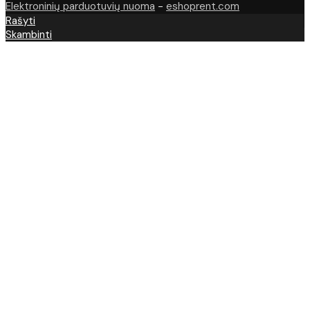
Elektroninių parduotuvių nuoma
-
eshoprent.com
Rašyti
Skambinti