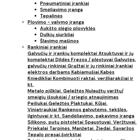
Pneumatiniai įrankiai
Smėliavimo įranga
Tepalinės
Plovimo - valymo įranga
Aukšto slėgio plovyklės
Dulkių siurbliai
Šlavimo mašinos
Rankiniai įrankiai
Galvučių ir įrankių komplektai
Atsuktuvai ir jų
komplektai
Dildės
Frezos / plėstuvai
Galvutės,
galvučių rinkiniai
Grąžtai ir jų rinkiniai
Įrankiai
elektros darbams
Kabiamušiai.Kabės
Kniedikliai
Kombinuoti raktai, veržliarakčiai ir
kt.
Metalo pjūklai. Geležtės
Nulaužtų varžtų/
smeigių išsukėjai / sriegio atnaujinimas
Peiliukai.Geležtės
Plaktukai. Kūjai.
Viniatraukiai
Rankenos galvutėms, tekšlės,
ilgintuvai ir kt.
Sandėliavimo, pakavimo įranga
Silikono, putų pistoletai
Spaustuvai. Veržtuvai.
Priekalai
Tarpinės. Manžetai. Žiedai. Sąvaržos
Tepalo presai,švirkštai