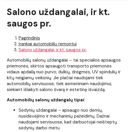
Salono uždangalai, ir kt.
saugos pr.
Pagrindinis
Įrankiai automobilių remontui
Salono uždangalai, ir kt. saugos pr.
Automobilių salonų uždangalai – tai specialios apsaugos
priemonės, skirtos apsaugoti transporto priemonės
vidaus apdailą nuo purvo, dulkių, drėgmės, UV spindulių ir
kitų neigiamų veiksnių. Jie plačiai naudojami tiek
automobilių servisuose, tiek asmeniniam naudojimui,
siekiant išlaikyti salono švarą ir estetinę išvaizdą.
Automobilių salonų uždangalų tipai:
Sėdynių uždangalai – apsaugo nuo dėmių,
nusidėvėjimo ir mechaninių pažeidimų. Dažnai
naudojami servisuose, kad darbuotojai neišteptų
sėdynių darbo metu.