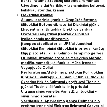
Raktai ratams
Stabdžių sistemos remontas
Užvedimo laidai
Variklių - transmisijos keltuvai,
laikikliai, stendai, kranai
Elektriniai įrankiai
Akumuliatoriniai įrankiai
Orapūtės
Betono
šlifuokliai
Betono vibratoriai
Diskiniai pjūklai
Ekscentriniai šlifuokliai
Elektros varikliai
Frezeriai
Galąstuvai
Įrankiai darbui su
izoliacinėmis medžiagomis
Įtampos stabilizatoriai, UPS`ai
Juostinai
šlifuokliai
Kampiniai šlifuokliai ir priedai
Karštų
klijų pistoletai, klijai
Kėlimo - tempimo gervės
Lituokliai, litavimo stotelės
Maišyklės
Metalo,
medžio, vamzdžių šlifuokliai
Mūro frezos -
Vagapjovės
Obliai
Perforatoriai/Atskėlimo plaktukai
Poliruokliai
ir priedai
Siaurapjūkliai
Sienų ir lubų šlifuokliai
Skardos žirklės
Suktuvai / gręžtuvai
Tiesiniai
pjūklai
Tiesiniai šlifuokliai ir jų priedai
Ultragarsinės vonelės
Vamzdžių lituokliai -
suvirinimo aparatai
Veržliasukiai
Apšvietimo įranga
Deimantinio
gręžimo įrenginiai
Elektros ilgintuvai
Graveriai