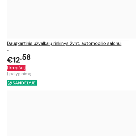
Daugkartinis užvalkalų rinkinys 2vnt. automobilio salonui
..
58
€12
Į krepšelį
Į palyginimą