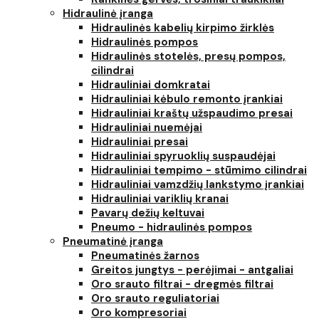
Hidraulinė įranga
Hidraulinės kabelių kirpimo žirklės
Hidraulinės pompos
Hidraulinės stotelės, presų pompos,
cilindrai
Hidrauliniai domkratai
Hidrauliniai kėbulo remonto įrankiai
Hidrauliniai kraštų užspaudimo presai
Hidrauliniai nuemėjai
Hidrauliniai presai
Hidrauliniai spyruoklių suspaudėjai
Hidrauliniai tempimo - stūmimo cilindrai
Hidrauliniai vamzdžių lankstymo įrankiai
Hidrauliniai variklių kranai
Pavarų dežių keltuvai
Pneumo - hidraulinės pompos
Pneumatinė įranga
Pneumatinės žarnos
Greitos jungtys - perėjimai - antgaliai
Oro srauto filtrai - dregmės filtrai
Oro srauto reguliatoriai
Oro kompresoriai