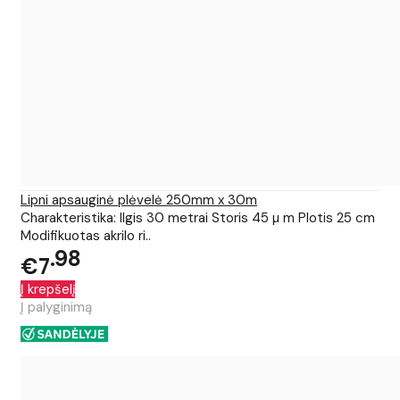
Lipni apsauginė plėvelė 250mm x 30m
Charakteristika: Ilgis 30 metrai Storis 45 µ m Plotis 25 cm
Modifikuotas akrilo ri..
98
€7
Į krepšelį
Į palyginimą