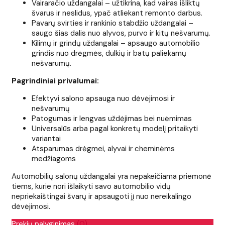
Vairaračio uždangalai – užtikrina, kad vairas išliktų
švarus ir neslidus, ypač atliekant remonto darbus.
Pavarų svirties ir rankinio stabdžio uždangalai –
saugo šias dalis nuo alyvos, purvo ir kitų nešvarumų.
Kilimų ir grindų uždangalai – apsaugo automobilio
grindis nuo drėgmės, dulkių ir batų paliekamų
nešvarumų.
Pagrindiniai privalumai:
Efektyvi salono apsauga nuo dėvėjimosi ir
nešvarumų
Patogumas ir lengvas uždėjimas bei nuėmimas
Universalūs arba pagal konkretų modelį pritaikyti
variantai
Atsparumas drėgmei, alyvai ir cheminėms
medžiagoms
Automobilių salonų uždangalai yra nepakeičiama priemonė
tiems, kurie nori išlaikyti savo automobilio vidų
nepriekaištingai švarų ir apsaugoti jį nuo nereikalingo
dėvėjimosi.
Prekių palyginimas
(0)