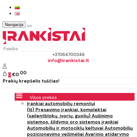
Navigacija
+37064700346
info@irankistai.lt
00
€0
0
Prekių krepšelis tuščias!
Visos prekės
Įrankiai automobilių remontui
(Iš) Presavimo įrankiai, komplektai
(sailentblokų, įvorių, guolių)
Aušinimo
sistemos, šildymo oro sistemos įrankiai
Automobilių ir motociklų keltuvai
Automobilių
pozicionavimo vežimėliai
Avarinio atidarymo