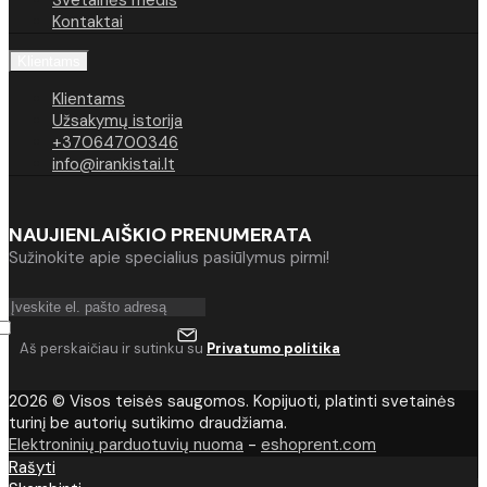
Svetainės medis
Kontaktai
Klientams
Klientams
Užsakymų istorija
+37064700346
info@irankistai.lt
NAUJIENLAIŠKIO PRENUMERATA
Sužinokite apie specialius pasiūlymus pirmi!
Aš perskaičiau ir sutinku su
Privatumo politika
2026 © Visos teisės saugomos. Kopijuoti, platinti svetainės
turinį be autorių sutikimo draudžiama.
Elektroninių parduotuvių nuoma
-
eshoprent.com
Rašyti