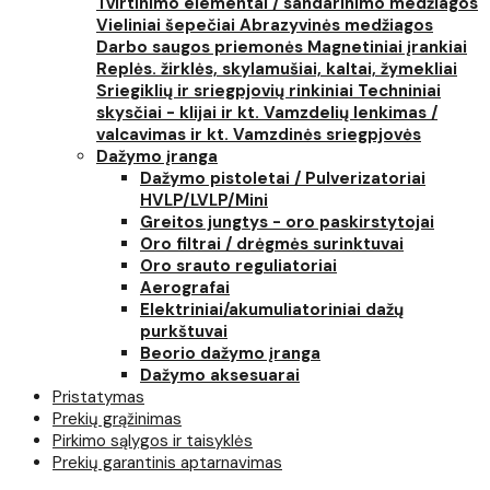
Tvirtinimo elementai / sandarinimo medžiagos
Vieliniai šepečiai
Abrazyvinės medžiagos
Darbo saugos priemonės
Magnetiniai įrankiai
Replės. žirklės, skylamušiai, kaltai, žymekliai
Sriegiklių ir sriegpjovių rinkiniai
Techniniai
skysčiai - klijai ir kt.
Vamzdelių lenkimas /
valcavimas ir kt.
Vamzdinės sriegpjovės
Dažymo įranga
Dažymo pistoletai / Pulverizatoriai
HVLP/LVLP/Mini
Greitos jungtys - oro paskirstytojai
Oro filtrai / drėgmės surinktuvai
Oro srauto reguliatoriai
Aerografai
Elektriniai/akumuliatoriniai dažų
purkštuvai
Beorio dažymo įranga
Dažymo aksesuarai
Pristatymas
Prekių grąžinimas
Pirkimo sąlygos ir taisyklės
Prekių garantinis aptarnavimas