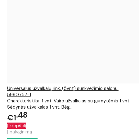
Universalus užvalkalų rink. (5vnt) sunkvežimio salonui
5990757-1
Charakteristika: 1 vnt. Vairo užvalkalas su gumytėmis 1 vnt.
Sėdynės užvalkalas 1 vnt. Bėg..
48
€1
Į krepšelį
Į palyginimą