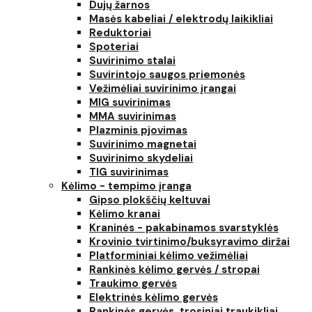
Dujų žarnos
Masės kabeliai / elektrodų laikikliai
Reduktoriai
Spoteriai
Suvirinimo stalai
Suvirintojo saugos priemonės
Vežimėliai suvirinimo įrangai
MIG suvirinimas
MMA suvirinimas
Plazminis pjovimas
Suvirinimo magnetai
Suvirinimo skydeliai
TIG suvirinimas
Kėlimo - tempimo įranga
Gipso plokščių keltuvai
Kėlimo kranai
Kraninės - pakabinamos svarstyklės
Krovinio tvirtinimo/buksyravimo diržai
Platforminiai kėlimo vežimėliai
Rankinės kėlimo gervės / stropai
Traukimo gervės
Elektrinės kėlimo gervės
Rankinės gervės, trosiniai traukikliai