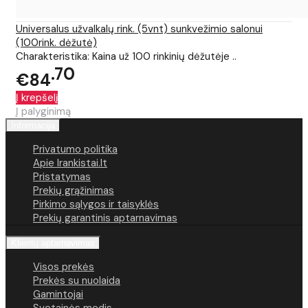
Universalus užvalkalų rink. (5vnt) sunkvežimio salonui
(100rink. dėžutė)
Charakteristika: Kaina už 100 rinkinių dėžutėje ..
70
€84
Į krepšelį
Į palyginimą
Informacija
Privatumo politika
Apie Irankistai.lt
Pristatymas
Prekių grąžinimas
Pirkimo sąlygos ir taisyklės
Prekių garantinis aptarnavimas
Klientų aptarnavimas
Visos prekės
Prekės su nuolaida
Gamintojai