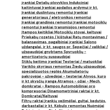
įrankiai
Detalių plovyklos
Indukciniai
kaitintuvai
Įrankiai apdailos ardymui ir kt.
Įrankiai duslintuvų remontui
Įrankiai
generatoriaus / eletronikos remontui
Įrankiai grandinės remontui
Įrankiai motociklų
remontui
Įrankiai transmisijos remontui
Įtampos keitikliai
Motociklų stovai, keltuvai
Priekabų rozetės / kištukai
Ratų montavimas /
balansavimas, pagalbiniai įrankiai
Salono
uždangalai, ir kt. saugos pr.
Šepečiai / valikliai /
užspaudėjai gnybtams
Spyruoklių -
amortizatorių suspaudėjai
Stiklų keitimo įrankiai
Testeriai / matuokliai
Variklio skyriaus remontas
Žiedų užspaudėjai,
specializuotos replės
Akumuliatorių
pakrovėjai - užvedėjai - testeriai
Alyvos, kuro
ir kt skysčių įranga
Atramos - ožiai - Mech.
domkratai - Rampos
Automobiliniai oro
kompresoriai
Dinamometriniai raktai ir kt.
Domkratai/Keltuvai
Filtrų raktai
Įrankių vežimėliai, gultai, kedutės,
darbastaliai ir kt.
Kėbulo remontas
Nuėmėjai