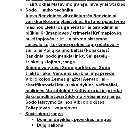
ir šlifuokliai
Matavimo įranga, nivelyrai
Staklės
Sodo - lauko technika
Alyva
Benzininės vibroliniuotės
Benzininiai
varikliai
Betono glaistyklės
Betono pjaustymo
mašinos
Elektros generatoriai
Grandininiai
pjūklai
Krūmapjovės / trimeriai
Krūmapjovės,
aukštapjovės ir kt.
Laistymo sistemos
Laisvalaiko, turizmo prekės
Lapų pūstuvai -
siurbliai
Polių kalimo kaltai (Poliakalės)
Rankiniai sodo įrankiai ir kt.
Šaligatvių -
trinkelių klojimo įranga
Sniego valytuvai
Sodo purkštuvai
Sodo
traktoriukai
Vandens siurbliai ir jų priedai
Vibro kojos
Žemės grąžtai
Aeratoriai -
skarifikatoriai
Malkų skaldyklės, vežimėliai,
malkinės
Motoblokai / Kultivatoriai ir priedai
Šakų smulkintuvai
Šildymo - vėsinimo įranga
Sodo laistymo žarnos
Vibroplokštės
Žoliapjovės - vejapjovės
Suvirinimo įranga
Dujiniai degikliai, pjovikliai, lempos
Dujų balionai