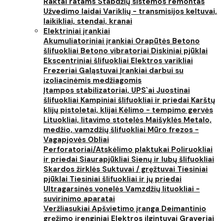
Raktai ratams
Stabdžių sistemos remontas
Užvedimo laidai
Variklių - transmisijos keltuvai,
laikikliai, stendai, kranai
Elektriniai įrankiai
Akumuliatoriniai įrankiai
Orapūtės
Betono
šlifuokliai
Betono vibratoriai
Diskiniai pjūklai
Ekscentriniai šlifuokliai
Elektros varikliai
Frezeriai
Galąstuvai
Įrankiai darbui su
izoliacinėmis medžiagomis
Įtampos stabilizatoriai, UPS`ai
Juostinai
šlifuokliai
Kampiniai šlifuokliai ir priedai
Karštų
klijų pistoletai, klijai
Kėlimo - tempimo gervės
Lituokliai, litavimo stotelės
Maišyklės
Metalo,
medžio, vamzdžių šlifuokliai
Mūro frezos -
Vagapjovės
Obliai
Perforatoriai/Atskėlimo plaktukai
Poliruokliai
ir priedai
Siaurapjūkliai
Sienų ir lubų šlifuokliai
Skardos žirklės
Suktuvai / gręžtuvai
Tiesiniai
pjūklai
Tiesiniai šlifuokliai ir jų priedai
Ultragarsinės vonelės
Vamzdžių lituokliai -
suvirinimo aparatai
Veržliasukiai
Apšvietimo įranga
Deimantinio
gręžimo įrenginiai
Elektros ilgintuvai
Graveriai