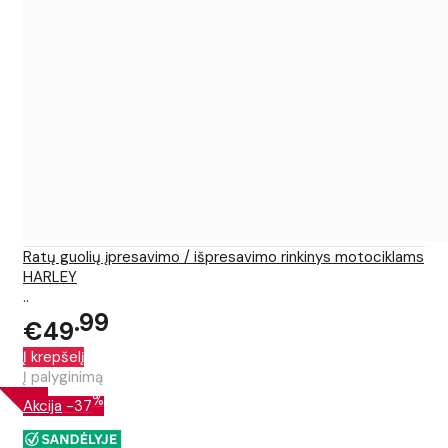
Ratų guolių įpresavimo / išpresavimo rinkinys motociklams
HARLEY
..
99
€49
Į krepšelį
Į palyginimą
%
Akcija
-37