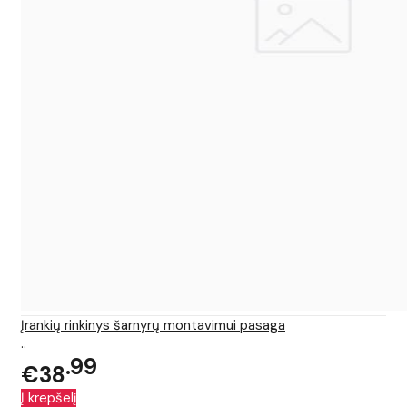
Įrankių rinkinys šarnyrų montavimui pasaga
..
99
€38
Į krepšelį