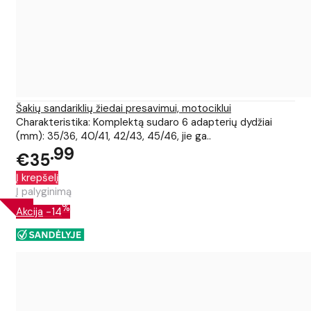
Šakių sandariklių žiedai presavimui, motociklui
Charakteristika: Komplektą sudaro 6 adapterių dydžiai
(mm): 35/36, 40/41, 42/43, 45/46, jie ga..
99
€35
Į krepšelį
Į palyginimą
%
Akcija
-14