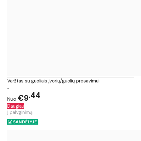
Varžtas su guoliais įvorių/guolių presavimui
..
44
€9
Nuo
Daugiau
Į palyginimą