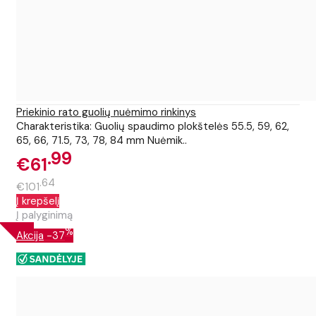
Priekinio rato guolių nuėmimo rinkinys
Charakteristika: Guolių spaudimo plokštelės 55.5, 59, 62,
65, 66, 71.5, 73, 78, 84 mm Nuėmik..
99
€61
64
€101
Į krepšelį
Į palyginimą
%
Akcija
-37