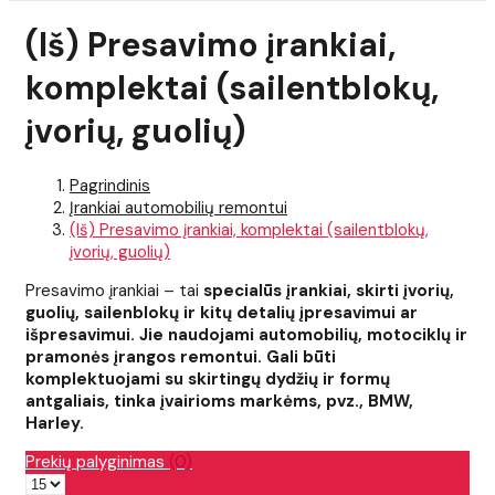
(Iš) Presavimo įrankiai,
komplektai (sailentblokų,
įvorių, guolių)
Pagrindinis
Įrankiai automobilių remontui
(Iš) Presavimo įrankiai, komplektai (sailentblokų,
įvorių, guolių)
Presavimo įrankiai – tai
specialūs įrankiai, skirti įvorių,
guolių, sailenblokų ir kitų detalių įpresavimui ar
išpresavimui. Jie naudojami automobilių, motociklų ir
pramonės įrangos remontui. Gali būti
komplektuojami su skirtingų dydžių ir formų
antgaliais, tinka įvairioms markėms, pvz., BMW,
Harley.
Prekių palyginimas
(0)