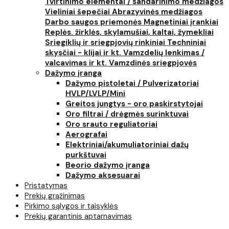
Tvirtinimo elementai / sandarinimo medžiagos
Vieliniai šepečiai
Abrazyvinės medžiagos
Darbo saugos priemonės
Magnetiniai įrankiai
Replės. žirklės, skylamušiai, kaltai, žymekliai
Sriegiklių ir sriegpjovių rinkiniai
Techniniai
skysčiai - klijai ir kt.
Vamzdelių lenkimas /
valcavimas ir kt.
Vamzdinės sriegpjovės
Dažymo įranga
Dažymo pistoletai / Pulverizatoriai
HVLP/LVLP/Mini
Greitos jungtys - oro paskirstytojai
Oro filtrai / drėgmės surinktuvai
Oro srauto reguliatoriai
Aerografai
Elektriniai/akumuliatoriniai dažų
purkštuvai
Beorio dažymo įranga
Dažymo aksesuarai
Pristatymas
Prekių grąžinimas
Pirkimo sąlygos ir taisyklės
Prekių garantinis aptarnavimas