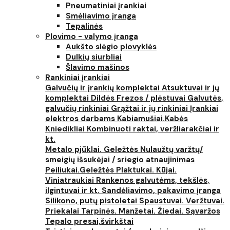
Pneumatiniai įrankiai
Smėliavimo įranga
Tepalinės
Plovimo - valymo įranga
Aukšto slėgio plovyklės
Dulkių siurbliai
Šlavimo mašinos
Rankiniai įrankiai
Galvučių ir įrankių komplektai
Atsuktuvai ir jų
komplektai
Dildės
Frezos / plėstuvai
Galvutės,
galvučių rinkiniai
Grąžtai ir jų rinkiniai
Įrankiai
elektros darbams
Kabiamušiai.Kabės
Kniedikliai
Kombinuoti raktai, veržliarakčiai ir
kt.
Metalo pjūklai. Geležtės
Nulaužtų varžtų/
smeigių išsukėjai / sriegio atnaujinimas
Peiliukai.Geležtės
Plaktukai. Kūjai.
Viniatraukiai
Rankenos galvutėms, tekšlės,
ilgintuvai ir kt.
Sandėliavimo, pakavimo įranga
Silikono, putų pistoletai
Spaustuvai. Veržtuvai.
Priekalai
Tarpinės. Manžetai. Žiedai. Sąvaržos
Tepalo presai,švirkštai