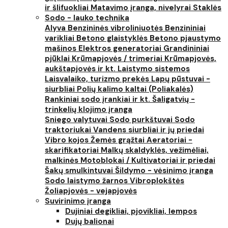
ir šlifuokliai
Matavimo įranga, nivelyrai
Staklės
Sodo - lauko technika
Alyva
Benzininės vibroliniuotės
Benzininiai
varikliai
Betono glaistyklės
Betono pjaustymo
mašinos
Elektros generatoriai
Grandininiai
pjūklai
Krūmapjovės / trimeriai
Krūmapjovės,
aukštapjovės ir kt.
Laistymo sistemos
Laisvalaiko, turizmo prekės
Lapų pūstuvai -
siurbliai
Polių kalimo kaltai (Poliakalės)
Rankiniai sodo įrankiai ir kt.
Šaligatvių -
trinkelių klojimo įranga
Sniego valytuvai
Sodo purkštuvai
Sodo
traktoriukai
Vandens siurbliai ir jų priedai
Vibro kojos
Žemės grąžtai
Aeratoriai -
skarifikatoriai
Malkų skaldyklės, vežimėliai,
malkinės
Motoblokai / Kultivatoriai ir priedai
Šakų smulkintuvai
Šildymo - vėsinimo įranga
Sodo laistymo žarnos
Vibroplokštės
Žoliapjovės - vejapjovės
Suvirinimo įranga
Dujiniai degikliai, pjovikliai, lempos
Dujų balionai