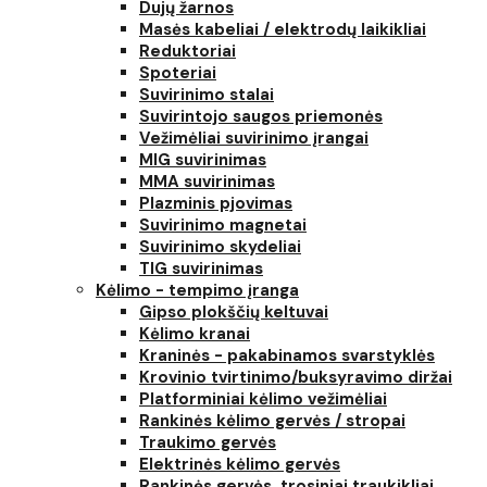
Dujų žarnos
Masės kabeliai / elektrodų laikikliai
Reduktoriai
Spoteriai
Suvirinimo stalai
Suvirintojo saugos priemonės
Vežimėliai suvirinimo įrangai
MIG suvirinimas
MMA suvirinimas
Plazminis pjovimas
Suvirinimo magnetai
Suvirinimo skydeliai
TIG suvirinimas
Kėlimo - tempimo įranga
Gipso plokščių keltuvai
Kėlimo kranai
Kraninės - pakabinamos svarstyklės
Krovinio tvirtinimo/buksyravimo diržai
Platforminiai kėlimo vežimėliai
Rankinės kėlimo gervės / stropai
Traukimo gervės
Elektrinės kėlimo gervės
Rankinės gervės, trosiniai traukikliai