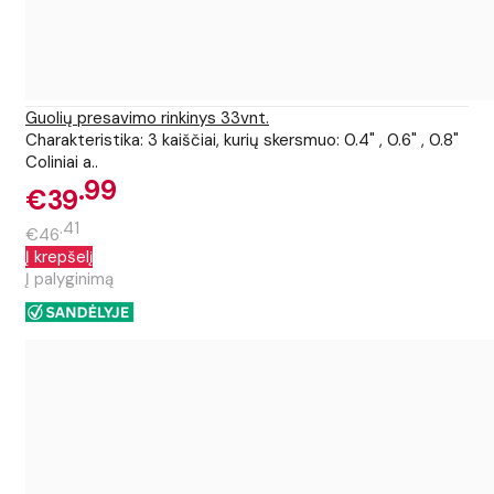
Guolių presavimo rinkinys 33vnt.
Charakteristika: 3 kaiščiai, kurių skersmuo: 0.4" , 0.6" , 0.8"
Coliniai a..
99
€39
41
€46
Į krepšelį
Į palyginimą