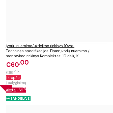
Įvorių nuėmimo/uždėjimo rinkinys 10vnt.
Techninės specifikacijos Tipas: įvorių nuėmimo /
montavimo rinkinys Komplektas: 10 dalių K..
00
€60
46
€99
Į krepšelį
Į palyginimą
%
Akcija
-39