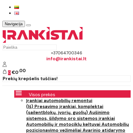
Navigacija
+37064700346
info@irankistai.lt
00
€0
0
Prekių krepšelis tuščias!
Visos prekės
Įrankiai automobilių remontui
(Iš) Presavimo įrankiai, komplektai
(sailentblokų, įvorių, guolių)
Aušinimo
sistemos, šildymo oro sistemos įrankiai
Automobilių ir motociklų keltuvai
Automobilių
pozicionavimo vežimėliai
Avarinio atidarymo