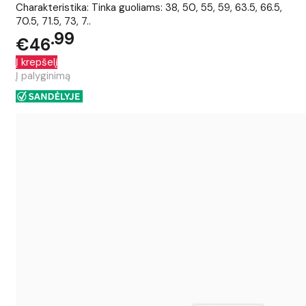
Charakteristika: Tinka guoliams: 38, 50, 55, 59, 63.5, 66.5,
70.5, 71.5, 73, 7..
99
€46
Į krepšelį
Į palyginimą