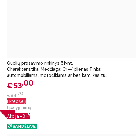
Guolių presavimo rinkinys 51vnt.
Charakteristika: Medžiaga: Cr-V plienas Tinka:
automobiliams, motociklams ar bet kam, kas tu..
00
€53
70
€84
Į krepšelį
Į palyginimą
%
Akcija
-31