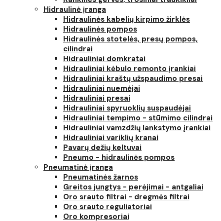
Hidraulinė įranga
Hidraulinės kabelių kirpimo žirklės
Hidraulinės pompos
Hidraulinės stotelės, presų pompos,
cilindrai
Hidrauliniai domkratai
Hidrauliniai kėbulo remonto įrankiai
Hidrauliniai kraštų užspaudimo presai
Hidrauliniai nuemėjai
Hidrauliniai presai
Hidrauliniai spyruoklių suspaudėjai
Hidrauliniai tempimo - stūmimo cilindrai
Hidrauliniai vamzdžių lankstymo įrankiai
Hidrauliniai variklių kranai
Pavarų dežių keltuvai
Pneumo - hidraulinės pompos
Pneumatinė įranga
Pneumatinės žarnos
Greitos jungtys - perėjimai - antgaliai
Oro srauto filtrai - dregmės filtrai
Oro srauto reguliatoriai
Oro kompresoriai