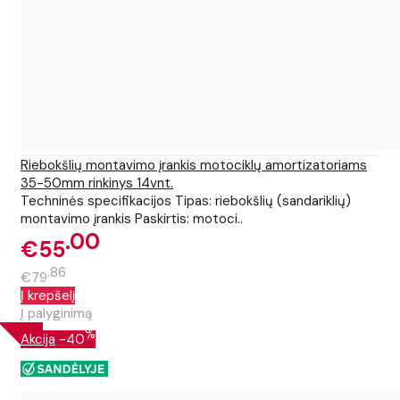
Riebokšlių montavimo įrankis motociklų amortizatoriams
35-50mm rinkinys 14vnt.
Techninės specifikacijos Tipas: riebokšlių (sandariklių)
montavimo įrankis Paskirtis: motoci..
00
€55
86
€79
Į krepšelį
Į palyginimą
%
Akcija
-40