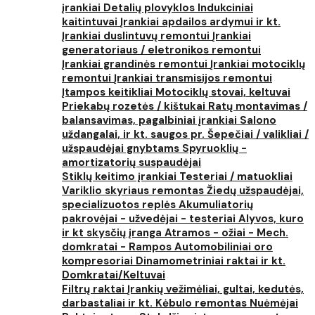
įrankiai
Detalių plovyklos
Indukciniai
kaitintuvai
Įrankiai apdailos ardymui ir kt.
Įrankiai duslintuvų remontui
Įrankiai
generatoriaus / eletronikos remontui
Įrankiai grandinės remontui
Įrankiai motociklų
remontui
Įrankiai transmisijos remontui
Įtampos keitikliai
Motociklų stovai, keltuvai
Priekabų rozetės / kištukai
Ratų montavimas /
balansavimas, pagalbiniai įrankiai
Salono
uždangalai, ir kt. saugos pr.
Šepečiai / valikliai /
užspaudėjai gnybtams
Spyruoklių -
amortizatorių suspaudėjai
Stiklų keitimo įrankiai
Testeriai / matuokliai
Variklio skyriaus remontas
Žiedų užspaudėjai,
specializuotos replės
Akumuliatorių
pakrovėjai - užvedėjai - testeriai
Alyvos, kuro
ir kt skysčių įranga
Atramos - ožiai - Mech.
domkratai - Rampos
Automobiliniai oro
kompresoriai
Dinamometriniai raktai ir kt.
Domkratai/Keltuvai
Filtrų raktai
Įrankių vežimėliai, gultai, kedutės,
darbastaliai ir kt.
Kėbulo remontas
Nuėmėjai