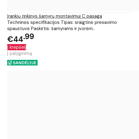
Įrankių rinkinys šarnyrų montavimui C pasaga
Techninės specifikacijos Tipas: sraigtinė presavimo
spaustuvė Paskirtis: šarnyrams ir įvorėm..
99
€44
Į krepšelį
Į palyginimą