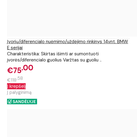
Įvorių/diferencialo nuėmimo/uždėjimo rinkinys 14vnt. BMW
E serijai
Charakteristika: Skirtas išimti ar sumontuoti
įvorės/diferencialo guolius Varžtas su guoliu ..
00
€75
58
€118
Į krepšelį
Į palyginimą