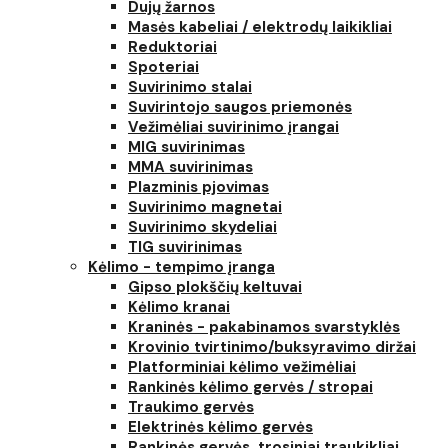
Dujų žarnos
Masės kabeliai / elektrodų laikikliai
Reduktoriai
Spoteriai
Suvirinimo stalai
Suvirintojo saugos priemonės
Vežimėliai suvirinimo įrangai
MIG suvirinimas
MMA suvirinimas
Plazminis pjovimas
Suvirinimo magnetai
Suvirinimo skydeliai
TIG suvirinimas
Kėlimo - tempimo įranga
Gipso plokščių keltuvai
Kėlimo kranai
Kraninės - pakabinamos svarstyklės
Krovinio tvirtinimo/buksyravimo diržai
Platforminiai kėlimo vežimėliai
Rankinės kėlimo gervės / stropai
Traukimo gervės
Elektrinės kėlimo gervės
Rankinės gervės, trosiniai traukikliai