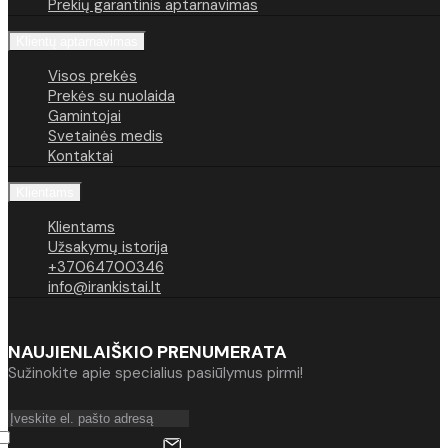
Prekių garantinis aptarnavimas
Klientų aptarnavimas
Visos prekės
Prekės su nuolaida
Gamintojai
Svetainės medis
Kontaktai
Klientams
Klientams
Užsakymų istorija
+37064700346
info@irankistai.lt
NAUJIENLAIŠKIO PRENUMERATA
Sužinokite apie specialius pasiūlymus pirmi!