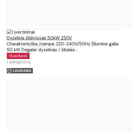
Dyzelinis šildytuvas 50kW 230V
Charakteristika: Įtampa: 220-240V/50Hz Šiluminė galia:
50 kW Degalai: dyzelinas / žibalas ..
Į palyginimą