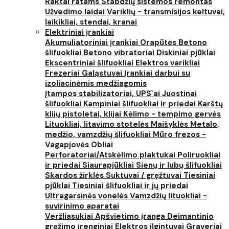
Raktai ratams
Stabdžių sistemos remontas
Užvedimo laidai
Variklių - transmisijos keltuvai,
laikikliai, stendai, kranai
Elektriniai įrankiai
Akumuliatoriniai įrankiai
Orapūtės
Betono
šlifuokliai
Betono vibratoriai
Diskiniai pjūklai
Ekscentriniai šlifuokliai
Elektros varikliai
Frezeriai
Galąstuvai
Įrankiai darbui su
izoliacinėmis medžiagomis
Įtampos stabilizatoriai, UPS`ai
Juostinai
šlifuokliai
Kampiniai šlifuokliai ir priedai
Karštų
klijų pistoletai, klijai
Kėlimo - tempimo gervės
Lituokliai, litavimo stotelės
Maišyklės
Metalo,
medžio, vamzdžių šlifuokliai
Mūro frezos -
Vagapjovės
Obliai
Perforatoriai/Atskėlimo plaktukai
Poliruokliai
ir priedai
Siaurapjūkliai
Sienų ir lubų šlifuokliai
Skardos žirklės
Suktuvai / gręžtuvai
Tiesiniai
pjūklai
Tiesiniai šlifuokliai ir jų priedai
Ultragarsinės vonelės
Vamzdžių lituokliai -
suvirinimo aparatai
Veržliasukiai
Apšvietimo įranga
Deimantinio
gręžimo įrenginiai
Elektros ilgintuvai
Graveriai