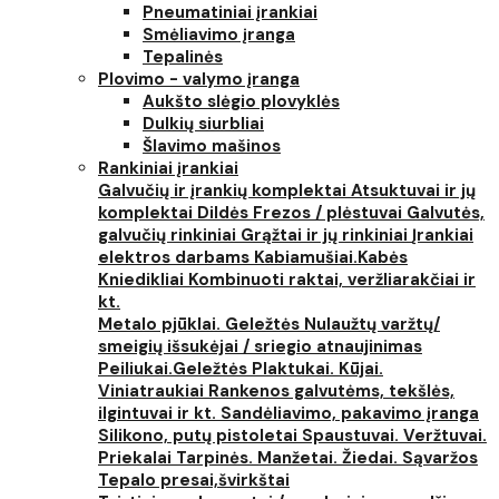
Pneumatiniai įrankiai
Smėliavimo įranga
Tepalinės
Plovimo - valymo įranga
Aukšto slėgio plovyklės
Dulkių siurbliai
Šlavimo mašinos
Rankiniai įrankiai
Galvučių ir įrankių komplektai
Atsuktuvai ir jų
komplektai
Dildės
Frezos / plėstuvai
Galvutės,
galvučių rinkiniai
Grąžtai ir jų rinkiniai
Įrankiai
elektros darbams
Kabiamušiai.Kabės
Kniedikliai
Kombinuoti raktai, veržliarakčiai ir
kt.
Metalo pjūklai. Geležtės
Nulaužtų varžtų/
smeigių išsukėjai / sriegio atnaujinimas
Peiliukai.Geležtės
Plaktukai. Kūjai.
Viniatraukiai
Rankenos galvutėms, tekšlės,
ilgintuvai ir kt.
Sandėliavimo, pakavimo įranga
Silikono, putų pistoletai
Spaustuvai. Veržtuvai.
Priekalai
Tarpinės. Manžetai. Žiedai. Sąvaržos
Tepalo presai,švirkštai