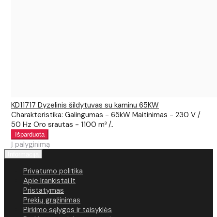
KD11717 Dyzelinis šildytuvas su kaminu 65KW
Charakteristika: Galingumas - 65kW Maitinimas - 230 V /
50 Hz Oro srautas - 1100 m³ /..
Į palyginimą
Informacija
Privatumo politika
Apie Irankistai.lt
Pristatymas
Prekių grąžinimas
Pirkimo sąlygos ir taisyklės