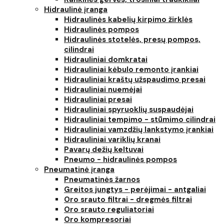
Hidraulinė įranga
Hidraulinės kabelių kirpimo žirklės
Hidraulinės pompos
Hidraulinės stotelės, presų pompos,
cilindrai
Hidrauliniai domkratai
Hidrauliniai kėbulo remonto įrankiai
Hidrauliniai kraštų užspaudimo presai
Hidrauliniai nuemėjai
Hidrauliniai presai
Hidrauliniai spyruoklių suspaudėjai
Hidrauliniai tempimo - stūmimo cilindrai
Hidrauliniai vamzdžių lankstymo įrankiai
Hidrauliniai variklių kranai
Pavarų dežių keltuvai
Pneumo - hidraulinės pompos
Pneumatinė įranga
Pneumatinės žarnos
Greitos jungtys - perėjimai - antgaliai
Oro srauto filtrai - dregmės filtrai
Oro srauto reguliatoriai
Oro kompresoriai