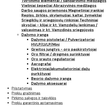
Tvirtinimo elementai / sandarinimo medžiagos
Vieliniai šepečiai
Abrazyvinės medžiagos
Darbo saugos priemonės
Magnetiniai įrankiai
Replės. žirklės, skylamušiai, kaltai, žymekliai
Sriegiklių ir sriegpjovių rinkiniai
Techniniai
skysčiai - klijai ir kt.
Vamzdelių lenkimas /
valcavimas ir kt.
Vamzdinės sriegpjovės
Dažymo įranga
Dažymo pistoletai / Pulverizatoriai
HVLP/LVLP/Mini
Greitos jungtys - oro paskirstytojai
Oro filtrai / drėgmės surinktuvai
Oro srauto reguliatoriai
Aerografai
Elektriniai/akumuliatoriniai dažų
purkštuvai
Beorio dažymo įranga
Dažymo aksesuarai
Pristatymas
Prekių grąžinimas
Pirkimo sąlygos ir taisyklės
Prekių garantinis aptarnavimas