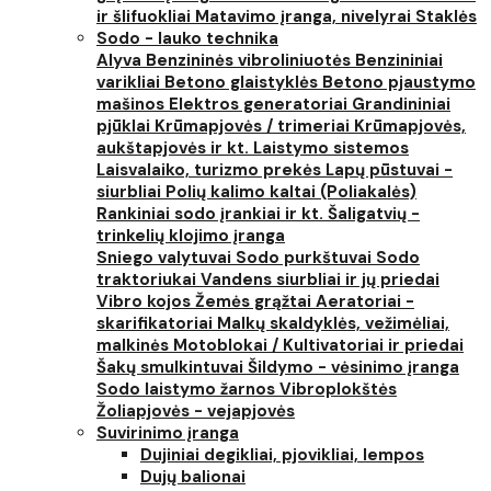
ir šlifuokliai
Matavimo įranga, nivelyrai
Staklės
Sodo - lauko technika
Alyva
Benzininės vibroliniuotės
Benzininiai
varikliai
Betono glaistyklės
Betono pjaustymo
mašinos
Elektros generatoriai
Grandininiai
pjūklai
Krūmapjovės / trimeriai
Krūmapjovės,
aukštapjovės ir kt.
Laistymo sistemos
Laisvalaiko, turizmo prekės
Lapų pūstuvai -
siurbliai
Polių kalimo kaltai (Poliakalės)
Rankiniai sodo įrankiai ir kt.
Šaligatvių -
trinkelių klojimo įranga
Sniego valytuvai
Sodo purkštuvai
Sodo
traktoriukai
Vandens siurbliai ir jų priedai
Vibro kojos
Žemės grąžtai
Aeratoriai -
skarifikatoriai
Malkų skaldyklės, vežimėliai,
malkinės
Motoblokai / Kultivatoriai ir priedai
Šakų smulkintuvai
Šildymo - vėsinimo įranga
Sodo laistymo žarnos
Vibroplokštės
Žoliapjovės - vejapjovės
Suvirinimo įranga
Dujiniai degikliai, pjovikliai, lempos
Dujų balionai