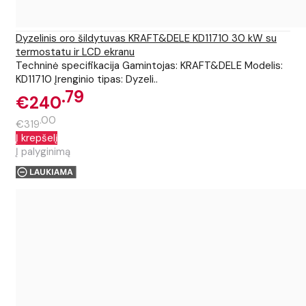
Dyzelinis oro šildytuvas KRAFT&DELE KD11710 30 kW su
termostatu ir LCD ekranu
Techninė specifikacija Gamintojas: KRAFT&DELE Modelis:
KD11710 Įrenginio tipas: Dyzeli..
79
€240
00
€319
Į krepšelį
Į palyginimą