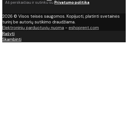
Aš perskaičiau ir sutinku su
Privatumo politika
2026 © Visos teisės saugomos. Kopijuoti, platinti svetainės
turinį be autorių sutikimo draudžiama.
Elektroninių parduotuvių nuoma
-
eshoprent.com
Rašyti
Skambinti