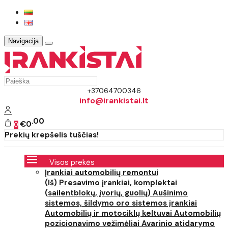
Navigacija
+37064700346
info@irankistai.lt
00
€0
0
Prekių krepšelis tuščias!
Visos prekės
Įrankiai automobilių remontui
(Iš) Presavimo įrankiai, komplektai
(sailentblokų, įvorių, guolių)
Aušinimo
sistemos, šildymo oro sistemos įrankiai
Automobilių ir motociklų keltuvai
Automobilių
pozicionavimo vežimėliai
Avarinio atidarymo