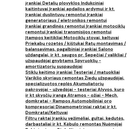
įrankiai
Detalių plovyklos
Indukciniai
kaitintuvai
Įrankiai apdailos ardymui ir kt.
Įrankiai duslintuvų remontui
Įrankiai
generatoriaus / eletronikos remontui
Įrankiai grandinės remontui
Įrankiai motociklų
remontui
Įrankiai transmisijos remontui
Įtampos keitikliai
Motociklų stovai, keltuvai
Priekabų rozetės / kištukai
Ratų montavimas /
balansavimas, pagalbiniai įrankiai
Salono
uždangalai, ir kt. saugos pr.
Šepečiai / valikliai /
užspaudėjai gnybtams
Spyruoklių -
amortizatorių suspaudėjai
Stiklų keitimo įrankiai
Testeriai / matuokliai
Variklio skyriaus remontas
Žiedų užspaudėjai,
specializuotos replės
Akumuliatorių
pakrovėjai - užvedėjai - testeriai
Alyvos, kuro
ir kt skysčių įranga
Atramos - ožiai - Mech.
domkratai - Rampos
Automobiliniai oro
kompresoriai
Dinamometriniai raktai ir kt.
Domkratai/Keltuvai
Filtrų raktai
Įrankių vežimėliai, gultai, kedutės,
darbastaliai ir kt.
Kėbulo remontas
Nuėmėjai