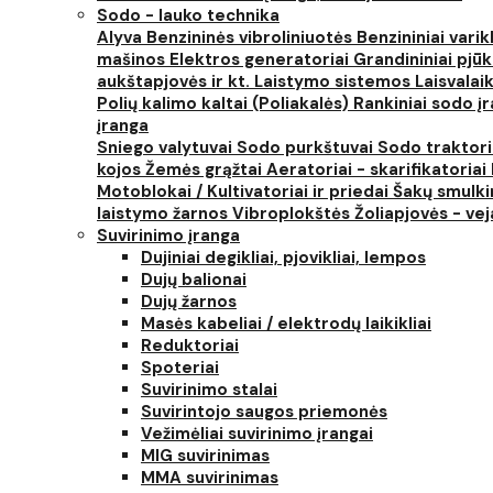
Sodo - lauko technika
Alyva
Benzininės vibroliniuotės
Benzininiai varik
mašinos
Elektros generatoriai
Grandininiai pjūk
aukštapjovės ir kt.
Laistymo sistemos
Laisvalai
Polių kalimo kaltai (Poliakalės)
Rankiniai sodo įra
įranga
Sniego valytuvai
Sodo purkštuvai
Sodo traktor
kojos
Žemės grąžtai
Aeratoriai - skarifikatoriai
Motoblokai / Kultivatoriai ir priedai
Šakų smulki
laistymo žarnos
Vibroplokštės
Žoliapjovės - ve
Suvirinimo įranga
Dujiniai degikliai, pjovikliai, lempos
Dujų balionai
Dujų žarnos
Masės kabeliai / elektrodų laikikliai
Reduktoriai
Spoteriai
Suvirinimo stalai
Suvirintojo saugos priemonės
Vežimėliai suvirinimo įrangai
MIG suvirinimas
MMA suvirinimas