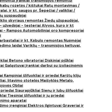
 remontui
Įrankiai transmisijos remontui
kabų rozetės / kištukai
Ratų montavimas /
lai, ir kt. saugos pr.
Šepečiai / valikliai /
ių suspaudėjai
iklio skyriaus remontas
Žiedų užspaudėjai,
- užvedėjai - testeriai
Alyvos, kuro ir kt
tai - Rampos
Automobiliniai oro kompresoriai
i
arbastaliai ir kt.
Kėbulo remontas
Nuėmėjai
edimo laidai
Variklių - transmisijos keltuvai,
kliai
Betono vibratoriai
Diskiniai pjūklai
iai
Galąstuvai
Įrankiai darbui su izoliacinėmis
iai
Kampiniai šlifuokliai ir priedai
Karštų klijų
liai, litavimo stotelės
Maišyklės
Metalo,
pjovės
Obliai
r priedai
Siaurapjūkliai
Sienų ir lubų šlifuokliai
ūklai
Tiesiniai šlifuokliai ir jų priedai
rinimo aparatai
žimo įrenginiai
Elektros ilgintuvai
Graveriai ir