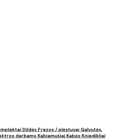
komplektai
Dildės
Frezos / plėstuvai
Galvutės,
elektros darbams
Kabiamušiai.Kabės
Kniedikliai