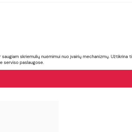
m ir saugiam skriemulių nuėmimui nuo įvairių mechanizmų. Užtikrina 
se serviso paslaugose.