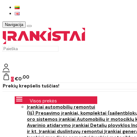
Navigacija
00
€0
0
Prekių krepšelis tuščias!
Visos prekės
Įrankiai automobilių remontui
(Iš) Presavimo įrankiai, komplektai (sailentblokų
oro sistemos įrankiai
Automobilių ir motociklų 
Avarinio atidarymo įrankiai
Detalių plovyklos
In
ir kt.
Įrankiai duslintuvų remontui
Įrankiai gener