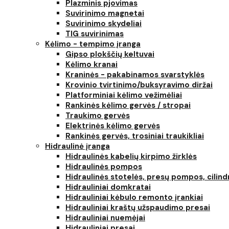
Plazminis pjovimas
Suvirinimo magnetai
Suvirinimo skydeliai
TIG suvirinimas
Kėlimo - tempimo įranga
Gipso plokščių keltuvai
Kėlimo kranai
Kraninės - pakabinamos svarstyklės
Krovinio tvirtinimo/buksyravimo diržai
Platforminiai kėlimo vežimėliai
Rankinės kėlimo gervės / stropai
Traukimo gervės
Elektrinės kėlimo gervės
Rankinės gervės, trosiniai traukikliai
Hidraulinė įranga
Hidraulinės kabelių kirpimo žirklės
Hidraulinės pompos
Hidraulinės stotelės, presų pompos, cilind
Hidrauliniai domkratai
Hidrauliniai kėbulo remonto įrankiai
Hidrauliniai kraštų užspaudimo presai
Hidrauliniai nuemėjai
Hidrauliniai presai