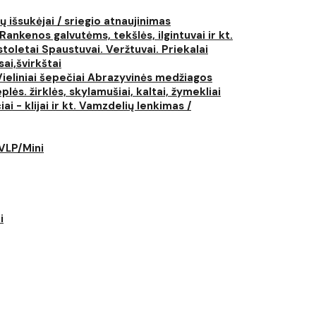
ų išsukėjai / sriegio atnaujinimas
Rankenos galvutėms, tekšlės, ilgintuvai ir kt.
istoletai
Spaustuvai. Veržtuvai. Priekalai
ai,švirkštai
Vieliniai šepečiai
Abrazyvinės medžiagos
plės. žirklės, skylamušiai, kaltai, žymekliai
i - klijai ir kt.
Vamzdelių lenkimas /
LVLP/Mini
i