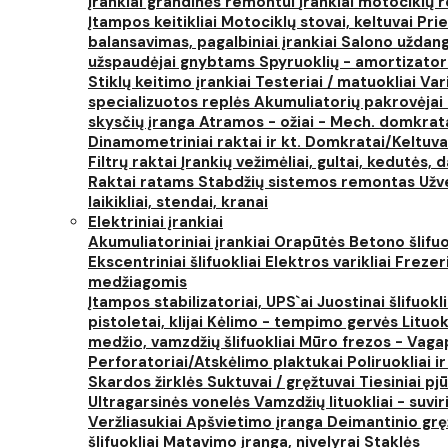
Įrankiai grandinės remontui
Įrankiai motociklų
Įtampos keitikliai
Motociklų stovai, keltuvai
Prie
balansavimas, pagalbiniai įrankiai
Salono uždanga
užspaudėjai gnybtams
Spyruoklių - amortizator
Stiklų keitimo įrankiai
Testeriai / matuokliai
Var
specializuotos replės
Akumuliatorių pakrovėjai 
skysčių įranga
Atramos - ožiai - Mech. domkra
Dinamometriniai raktai ir kt.
Domkratai/Keltuva
Filtrų raktai
Įrankių vežimėliai, gultai, kedutės, d
Raktai ratams
Stabdžių sistemos remontas
Užv
laikikliai, stendai, kranai
Elektriniai įrankiai
Akumuliatoriniai įrankiai
Orapūtės
Betono šlifuo
Ekscentriniai šlifuokliai
Elektros varikliai
Frezer
medžiagomis
Įtampos stabilizatoriai, UPS`ai
Juostinai šlifuokl
pistoletai, klijai
Kėlimo - tempimo gervės
Lituok
medžio, vamzdžių šlifuokliai
Mūro frezos - Vaga
Perforatoriai/Atskėlimo plaktukai
Poliruokliai i
Skardos žirklės
Suktuvai / gręžtuvai
Tiesiniai pj
Ultragarsinės vonelės
Vamzdžių lituokliai - suvi
Veržliasukiai
Apšvietimo įranga
Deimantinio grę
šlifuokliai
Matavimo įranga, nivelyrai
Staklės