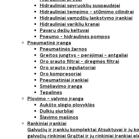
Hidrauliniai spyruoklių suspaudėjai
Hidrauliniai tempimo - stūmimo cilindrai
Hidrauliniai vamzdžių lankstymo įrankiai
Hidrauliniai variklių kranai
Pavarų dežių keltuvai
Pneumo - hidraulinės pompos
Pneumatinė įranga
Pneumatinės žarnos
Greitos jungtys - perėjimai - antgaliai
Oro srauto filtrai - dregmės filtrai
Oro srauto reguliatoriai
Oro kompresoriai
Pneumatiniai įrankiai
Smėliavimo įranga
Tepalinės
Plovimo - valymo įranga
Aukšto slėgio plovyklės
Dulkių siurbliai
Šlavimo mašinos
Rankiniai įrankiai
Galvučių ir įrankių komplektai
Atsuktuvai ir jų 
galvučių rinkiniai
Grąžtai ir jų rinkiniai
Įrankiai 