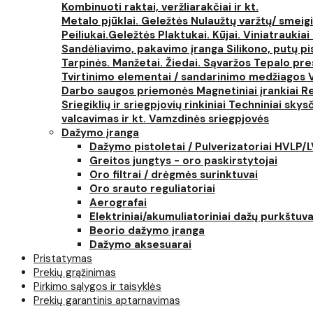
Kombinuoti raktai, veržliarakčiai ir kt.
Metalo pjūklai. Geležtės
Nulaužtų varžtų/ smeigi
Peiliukai.Geležtės
Plaktukai. Kūjai. Viniatraukiai
Sandėliavimo, pakavimo įranga
Silikono, putų p
Tarpinės. Manžetai. Žiedai. Sąvaržos
Tepalo pres
Tvirtinimo elementai / sandarinimo medžiagos
Darbo saugos priemonės
Magnetiniai įrankiai
Re
Sriegiklių ir sriegpjovių rinkiniai
Techniniai skysčia
valcavimas ir kt.
Vamzdinės sriegpjovės
Dažymo įranga
Dažymo pistoletai / Pulverizatoriai HVLP/
Greitos jungtys - oro paskirstytojai
Oro filtrai / drėgmės surinktuvai
Oro srauto reguliatoriai
Aerografai
Elektriniai/akumuliatoriniai dažų purkštuva
Beorio dažymo įranga
Dažymo aksesuarai
Pristatymas
Prekių grąžinimas
Pirkimo sąlygos ir taisyklės
Prekių garantinis aptarnavimas