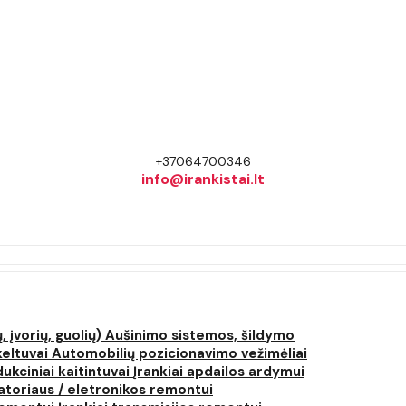
+37064700346
info@irankistai.lt
, įvorių, guolių)
Aušinimo sistemos, šildymo
keltuvai
Automobilių pozicionavimo vežimėliai
dukciniai kaitintuvai
Įrankiai apdailos ardymui
atoriaus / eletronikos remontui