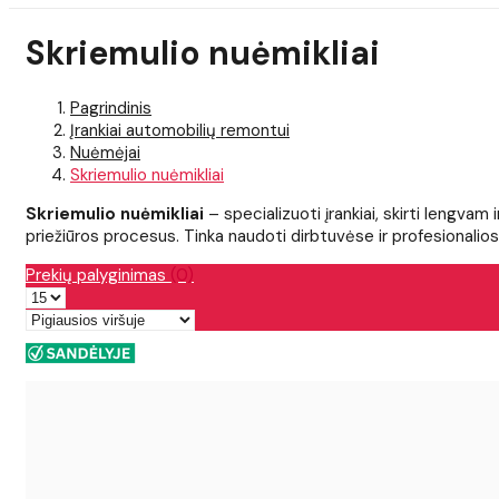
Skriemulio nuėmikliai
Pagrindinis
Įrankiai automobilių remontui
Nuėmėjai
Skriemulio nuėmikliai
Skriemulio nuėmikliai
– specializuoti įrankiai, skirti lengva
priežiūros procesus. Tinka naudoti dirbtuvėse ir profesionalio
Prekių palyginimas
(0)