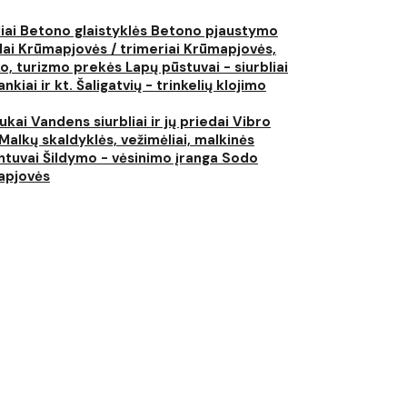
liai
Betono glaistyklės
Betono pjaustymo
lai
Krūmapjovės / trimeriai
Krūmapjovės,
ko, turizmo prekės
Lapų pūstuvai - siurbliai
nkiai ir kt.
Šaligatvių - trinkelių klojimo
iukai
Vandens siurbliai ir jų priedai
Vibro
Malkų skaldyklės, vežimėliai, malkinės
ntuvai
Šildymo - vėsinimo įranga
Sodo
japjovės