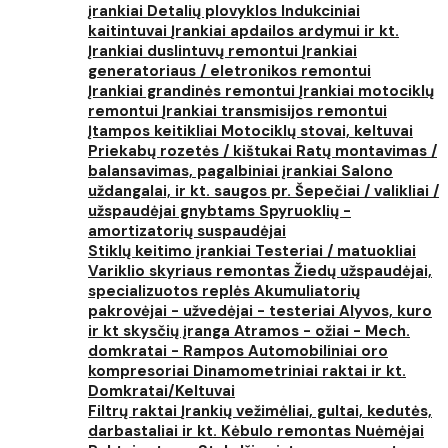
įrankiai
Detalių plovyklos
Indukciniai
kaitintuvai
Įrankiai apdailos ardymui ir kt.
Įrankiai duslintuvų remontui
Įrankiai
generatoriaus / eletronikos remontui
Įrankiai grandinės remontui
Įrankiai motociklų
remontui
Įrankiai transmisijos remontui
Įtampos keitikliai
Motociklų stovai, keltuvai
Priekabų rozetės / kištukai
Ratų montavimas /
balansavimas, pagalbiniai įrankiai
Salono
uždangalai, ir kt. saugos pr.
Šepečiai / valikliai /
užspaudėjai gnybtams
Spyruoklių -
amortizatorių suspaudėjai
Stiklų keitimo įrankiai
Testeriai / matuokliai
Variklio skyriaus remontas
Žiedų užspaudėjai,
specializuotos replės
Akumuliatorių
pakrovėjai - užvedėjai - testeriai
Alyvos, kuro
ir kt skysčių įranga
Atramos - ožiai - Mech.
domkratai - Rampos
Automobiliniai oro
kompresoriai
Dinamometriniai raktai ir kt.
Domkratai/Keltuvai
Filtrų raktai
Įrankių vežimėliai, gultai, kedutės,
darbastaliai ir kt.
Kėbulo remontas
Nuėmėjai