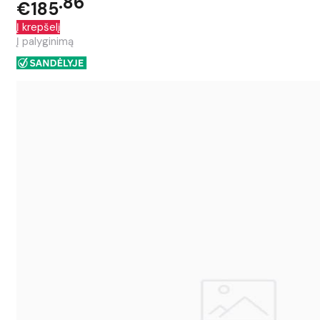
86
€185
Į krepšelį
Į palyginimą