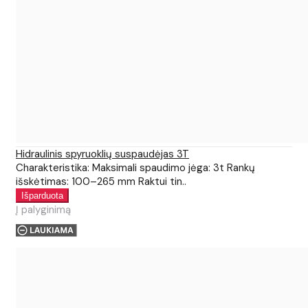
Hidraulinis spyruoklių suspaudėjas 3T
Charakteristika: Maksimali spaudimo jėga: 3t Rankų
išskėtimas: 100–265 mm Raktui tin..
Į palyginimą