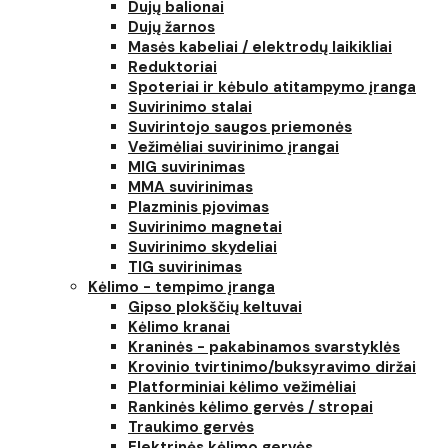
Dujų balionai
Dujų žarnos
Masės kabeliai / elektrodų laikikliai
Reduktoriai
Spoteriai ir kėbulo atitampymo įranga
Suvirinimo stalai
Suvirintojo saugos priemonės
Vežimėliai suvirinimo įrangai
MIG suvirinimas
MMA suvirinimas
Plazminis pjovimas
Suvirinimo magnetai
Suvirinimo skydeliai
TIG suvirinimas
Kėlimo - tempimo įranga
Gipso plokščių keltuvai
Kėlimo kranai
Kraninės - pakabinamos svarstyklės
Krovinio tvirtinimo/buksyravimo diržai
Platforminiai kėlimo vežimėliai
Rankinės kėlimo gervės / stropai
Traukimo gervės
Elektrinės kėlimo gervės