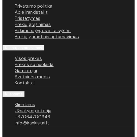
Privatumo politika
Apie Irankistai.lt
Pristatymas
Prekių grąžinimas
Pirkimo sąlygos ir taisyklės
Prekių garantinis aptarnavimas
Klientų aptarnavimas
Visos prekės
Prekės su nuolaida
Gamintojai
Svetainės medis
Kontaktai
Klientams
Klientams
Užsakymų istorija
+37064700346
info@irankistai.lt