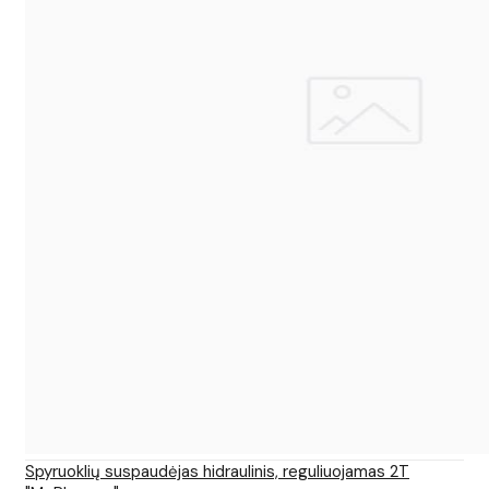
Spyruoklių suspaudėjas hidraulinis, reguliuojamas 2T