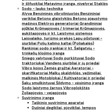
ir šlifuokliai
Matavimo įranga, nivelyrai
Staklės
Sodo - lauko technika
Alyva
Benzininės vibroliniuotės
Benzininiai
varikliai
Betono glaistyklės
Betono pjaustymo
mašinos
Elektros generatoriai
Grandininiai
pjūklai
Krūmapjovės / trimeriai
Krūmapjovės,
aukštapjovės ir kt.
Laistymo sistemos
Laisvalaiko, turizmo prekės
Lapų pūstuvai -
siurbliai
Polių kalimo kaltai (Poliakalės)
Rankiniai sodo įrankiai ir kt.
Šaligatvių -
trinkelių klojimo įranga
Sniego valytuvai
Sodo purkštuvai
Sodo
traktoriukai
Vandens siurbliai ir jų priedai
Vibro kojos
Žemės grąžtai
Aeratoriai -
skarifikatoriai
Malkų skaldyklės, vežimėliai,
malkinės
Motoblokai / Kultivatoriai ir priedai
Šakų smulkintuvai
Šildymo - vėsinimo įranga
Sodo laistymo žarnos
Vibroplokštės
Žoliapjovės - vejapjovės
Suvirinimo įranga
Taškinio suvirinimo aparatai
Dujiniai degikliai, pjovikliai, lempos