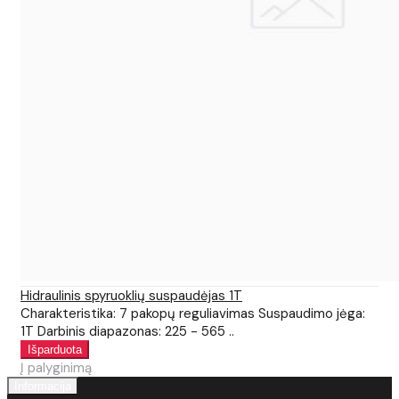
Hidraulinis spyruoklių suspaudėjas 1T
Charakteristika: 7 pakopų reguliavimas Suspaudimo jėga:
1T Darbinis diapazonas: 225 - 565 ..
Į palyginimą
Informacija