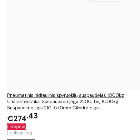
Pneumatinis hidraulinis spyruoklių suspaudėjas 1000kg
Charakteristika: Suspaudimo jėga 2200Lbs, 1000kg
Suspaudimo ilgis 210-570mm Cilindro eiga ..
43
€274
Į krepšelį
Į palyginimą