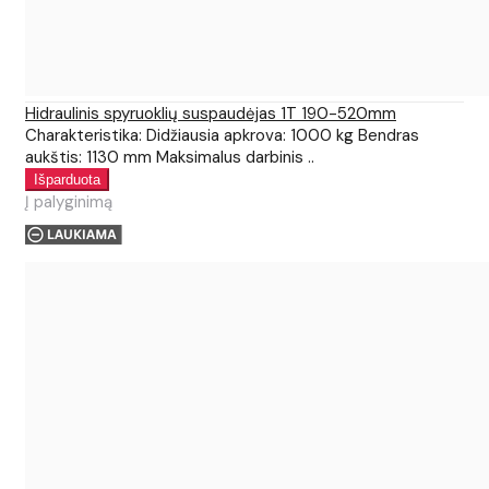
Hidraulinis spyruoklių suspaudėjas 1T 190-520mm
Charakteristika: Didžiausia apkrova: 1000 kg Bendras
aukštis: 1130 mm Maksimalus darbinis ..
Į palyginimą