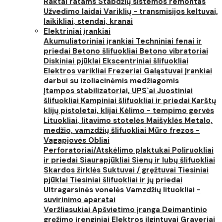
Raktai ratams
Stabdžių sistemos remontas
Užvedimo laidai
Variklių - transmisijos keltuvai,
laikikliai, stendai, kranai
Elektriniai įrankiai
Akumuliatoriniai įrankiai
Techniniai fenai ir
priedai
Betono šlifuokliai
Betono vibratoriai
Diskiniai pjūklai
Ekscentriniai šlifuokliai
Elektros varikliai
Frezeriai
Galąstuvai
Įrankiai
darbui su izoliacinėmis medžiagomis
Įtampos stabilizatoriai, UPS`ai
Juostiniai
šlifuokliai
Kampiniai šlifuokliai ir priedai
Karštų
klijų pistoletai, klijai
Kėlimo - tempimo gervės
Lituokliai, litavimo stotelės
Maišyklės
Metalo,
medžio, vamzdžių šlifuokliai
Mūro frezos -
Vagapjovės
Obliai
Perforatoriai/Atskėlimo plaktukai
Poliruokliai
ir priedai
Siaurapjūkliai
Sienų ir lubų šlifuokliai
Skardos žirklės
Suktuvai / gręžtuvai
Tiesiniai
pjūklai
Tiesiniai šlifuokliai ir jų priedai
Ultragarsinės vonelės
Vamzdžių lituokliai -
suvirinimo aparatai
Veržliasukiai
Apšvietimo įranga
Deimantinio
gręžimo įrenginiai
Elektros ilgintuvai
Graveriai