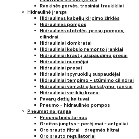
Rankinės gervės, trosiniai traukikliai
Hidraulinė įranga
Hidraulinės kabelių kirpimo žirklės
Hidraulinės pompos
Hidraulinės stotelės, presų pompos,
cilindrai
Hidrauliniai domkratai
Hidrauliniai kėbulo remonto įrankiai
Hidrauliniai kraštų užspaudimo presai
Hidrauliniai nuemėjai
Hidrauliniai presai
Hidrauliniai spyruoklių suspaudėjai
Hidrauliniai tempimo - stūmimo cilindrai
Hidrauliniai vamzdžių lankstymo įrankiai
Hidrauliniai variklių kranai
Pavarų dežių keltuvai
Pneumo - hidraulinės pompos
Pneumatinė įranga
Pneumatinės žarnos
Greitos jungtys - perėjimai - antgaliai
Oro srauto filtrai - dregmės filtrai
Oro srauto reguliatoriai