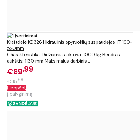
Kraftdele KD326 Hidraulinis spyruoklių suspaudėjas 1T 190-
520mm
Charakteristika: Didžiausia apkrova: 1000 kg Bendras
aukštis: 1130 mm Maksimalus darbinis ..
99
€89
99
€115
Į krepšelį
Į palyginimą