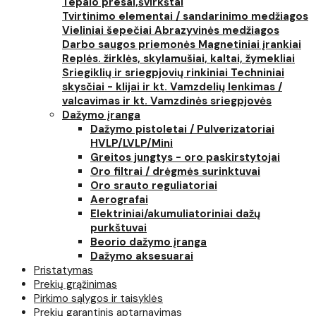
Tepalo presai,švirkštai
Tvirtinimo elementai / sandarinimo medžiagos
Vieliniai šepečiai
Abrazyvinės medžiagos
Darbo saugos priemonės
Magnetiniai įrankiai
Replės. žirklės, skylamušiai, kaltai, žymekliai
Sriegiklių ir sriegpjovių rinkiniai
Techniniai
skysčiai - klijai ir kt.
Vamzdelių lenkimas /
valcavimas ir kt.
Vamzdinės sriegpjovės
Dažymo įranga
Dažymo pistoletai / Pulverizatoriai
HVLP/LVLP/Mini
Greitos jungtys - oro paskirstytojai
Oro filtrai / drėgmės surinktuvai
Oro srauto reguliatoriai
Aerografai
Elektriniai/akumuliatoriniai dažų
purkštuvai
Beorio dažymo įranga
Dažymo aksesuarai
Pristatymas
Prekių grąžinimas
Pirkimo sąlygos ir taisyklės
Prekių garantinis aptarnavimas