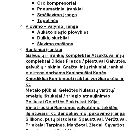
Oro kompresoriai
Pneumatiniai įrankiai
Smėliavimo įranga
Tepalinės
Plovimo - valymo įranga
Aukšto slėgio plovyklės
Dulkių siurbliai
Šlavimo mašinos
Rankiniai įrankiai
Galvučių ir įrankių komplektai
Atsuktuvai ir jų
komplektai
Dildės
Frezos / plėstuvai
Galvutės,
galvučių rinkiniai
Grąžtai ir jų rinkiniai
Įrankiai
elektros darbams
Kabiamušiai.Kabės
Kniedikliai
Kombinuoti raktai, veržliarakčiai ir
kt.
Metalo pjūklai. Geležtės
Nulaužtų varžtų/
smeigių išsukėjai / sriegio atnaujinimas
Peiliukai.Geležtės
Plaktukai. Kūjai.
Viniatraukiai
Rankenos galvutėms, tekšlės,
ilgintuvai ir kt.
Sandėliavimo, pakavimo įranga
Silikono, putų pistoletai
Spaustuvai. Veržtuvai.
Priekalai
Tarpinės. Manžetai. Žiedai. Sąvaržos