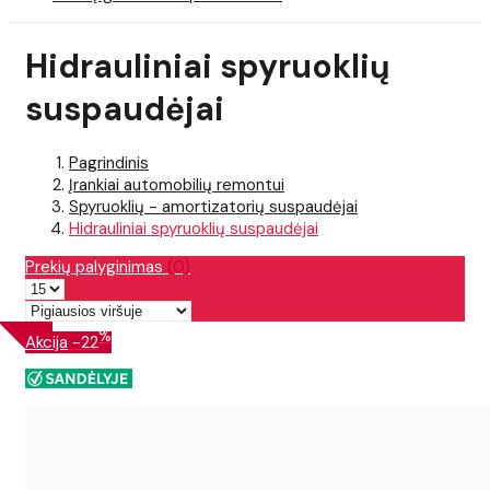
Hidrauliniai spyruoklių
suspaudėjai
Pagrindinis
Įrankiai automobilių remontui
Spyruoklių - amortizatorių suspaudėjai
Hidrauliniai spyruoklių suspaudėjai
Prekių palyginimas
(0)
%
Akcija
-22