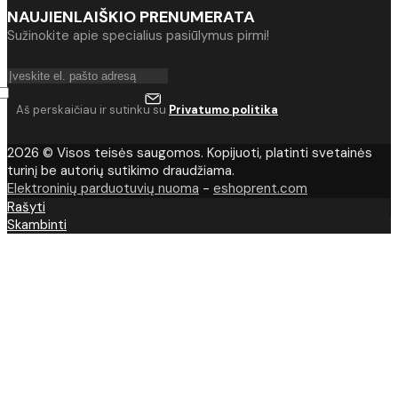
NAUJIENLAIŠKIO PRENUMERATA
Sužinokite apie specialius pasiūlymus pirmi!
Aš perskaičiau ir sutinku su
Privatumo politika
2026 © Visos teisės saugomos. Kopijuoti, platinti svetainės
turinį be autorių sutikimo draudžiama.
Elektroninių parduotuvių nuoma
-
eshoprent.com
Rašyti
Skambinti