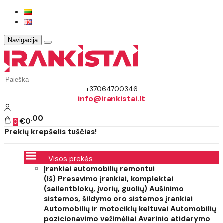
Navigacija
+37064700346
info@irankistai.lt
00
€0
0
Prekių krepšelis tuščias!
Visos prekės
Įrankiai automobilių remontui
(Iš) Presavimo įrankiai, komplektai
(sailentblokų, įvorių, guolių)
Aušinimo
sistemos, šildymo oro sistemos įrankiai
Automobilių ir motociklų keltuvai
Automobilių
pozicionavimo vežimėliai
Avarinio atidarymo