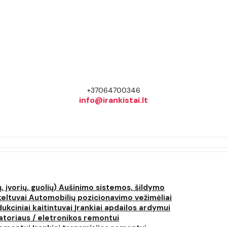
+37064700346
info@irankistai.lt
, įvorių, guolių)
Aušinimo sistemos, šildymo
keltuvai
Automobilių pozicionavimo vežimėliai
dukciniai kaitintuvai
Įrankiai apdailos ardymui
atoriaus / eletronikos remontui