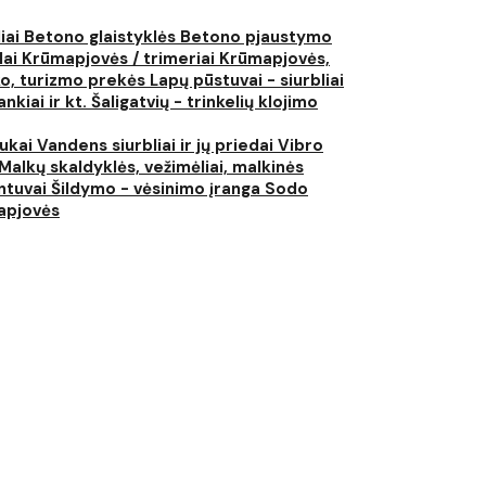
liai
Betono glaistyklės
Betono pjaustymo
lai
Krūmapjovės / trimeriai
Krūmapjovės,
ko, turizmo prekės
Lapų pūstuvai - siurbliai
nkiai ir kt.
Šaligatvių - trinkelių klojimo
iukai
Vandens siurbliai ir jų priedai
Vibro
Malkų skaldyklės, vežimėliai, malkinės
ntuvai
Šildymo - vėsinimo įranga
Sodo
japjovės