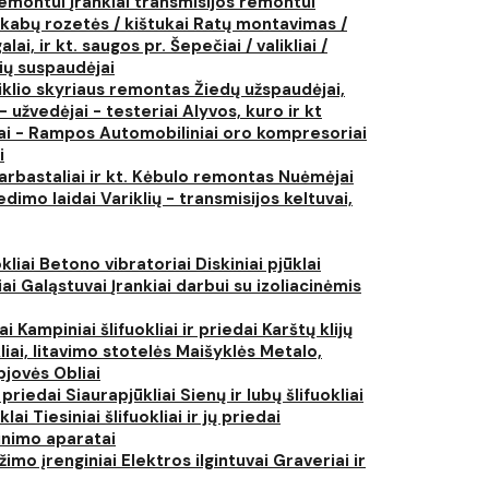
 remontui
Įrankiai transmisijos remontui
kabų rozetės / kištukai
Ratų montavimas /
lai, ir kt. saugos pr.
Šepečiai / valikliai /
ių suspaudėjai
iklio skyriaus remontas
Žiedų užspaudėjai,
- užvedėjai - testeriai
Alyvos, kuro ir kt
tai - Rampos
Automobiliniai oro kompresoriai
i
arbastaliai ir kt.
Kėbulo remontas
Nuėmėjai
edimo laidai
Variklių - transmisijos keltuvai,
kliai
Betono vibratoriai
Diskiniai pjūklai
iai
Galąstuvai
Įrankiai darbui su izoliacinėmis
iai
Kampiniai šlifuokliai ir priedai
Karštų klijų
liai, litavimo stotelės
Maišyklės
Metalo,
pjovės
Obliai
r priedai
Siaurapjūkliai
Sienų ir lubų šlifuokliai
ūklai
Tiesiniai šlifuokliai ir jų priedai
rinimo aparatai
žimo įrenginiai
Elektros ilgintuvai
Graveriai ir