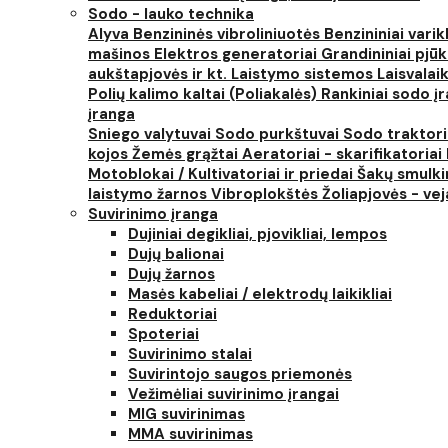
Sodo - lauko technika
Alyva
Benzininės vibroliniuotės
Benzininiai varik
mašinos
Elektros generatoriai
Grandininiai pjūk
aukštapjovės ir kt.
Laistymo sistemos
Laisvalai
Polių kalimo kaltai (Poliakalės)
Rankiniai sodo įra
įranga
Sniego valytuvai
Sodo purkštuvai
Sodo traktor
kojos
Žemės grąžtai
Aeratoriai - skarifikatoriai
Motoblokai / Kultivatoriai ir priedai
Šakų smulki
laistymo žarnos
Vibroplokštės
Žoliapjovės - ve
Suvirinimo įranga
Dujiniai degikliai, pjovikliai, lempos
Dujų balionai
Dujų žarnos
Masės kabeliai / elektrodų laikikliai
Reduktoriai
Spoteriai
Suvirinimo stalai
Suvirintojo saugos priemonės
Vežimėliai suvirinimo įrangai
MIG suvirinimas
MMA suvirinimas