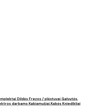
komplektai
Dildės
Frezos / plėstuvai
Galvutės,
elektros darbams
Kabiamušiai.Kabės
Kniedikliai