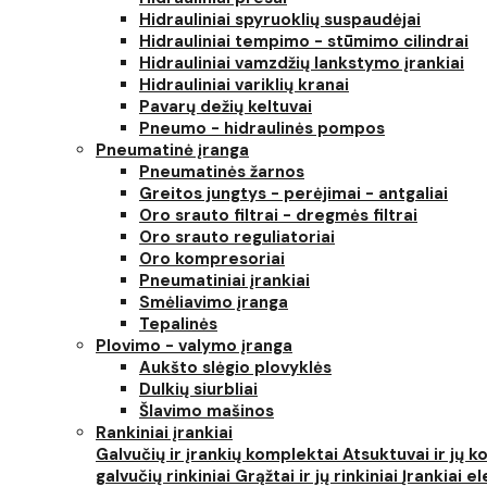
Hidrauliniai spyruoklių suspaudėjai
Hidrauliniai tempimo - stūmimo cilindrai
Hidrauliniai vamzdžių lankstymo įrankiai
Hidrauliniai variklių kranai
Pavarų dežių keltuvai
Pneumo - hidraulinės pompos
Pneumatinė įranga
Pneumatinės žarnos
Greitos jungtys - perėjimai - antgaliai
Oro srauto filtrai - dregmės filtrai
Oro srauto reguliatoriai
Oro kompresoriai
Pneumatiniai įrankiai
Smėliavimo įranga
Tepalinės
Plovimo - valymo įranga
Aukšto slėgio plovyklės
Dulkių siurbliai
Šlavimo mašinos
Rankiniai įrankiai
Galvučių ir įrankių komplektai
Atsuktuvai ir jų 
galvučių rinkiniai
Grąžtai ir jų rinkiniai
Įrankiai 