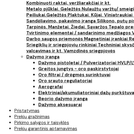
Kombinuoti raktai, veržliarakčiai ir kt.
Metalo pjūklai. Geležtės
Nulaužtų varžtų/ smeigi
Peiliukai.Geležtės
Plaktukai. Kūjai. Viniatraukiai
Sandėliavimo, pakavimo įranga
Silikono, putų p
Tarpinės. Manžetai. Žiedai. Sąvaržos
Tepalo pres
Tvirtinimo elementai / sandarinimo medžiagos
Darbo saugos priemonės
Magnetiniai įrankiai
Re
Sriegiklių ir sriegpjovių rinkiniai
Techniniai skysčia
valcavimas ir kt.
Vamzdinės sriegpjovės
Dažymo įranga
Dažymo pistoletai / Pulverizatoriai HVLP/
Greitos jungtys - oro paskirstytojai
Oro filtrai / drėgmės surinktuvai
Oro srauto reguliatoriai
Aerografai
Elektriniai/akumuliatoriniai dažų purkštuva
Beorio dažymo įranga
Dažymo aksesuarai
Pristatymas
Prekių grąžinimas
Pirkimo sąlygos ir taisyklės
Prekių garantinis aptarnavimas