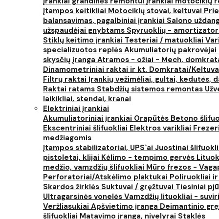
Įrankiai grandinės remontui
Įrankiai motociklų
Įtampos keitikliai
Motociklų stovai, keltuvai
Prie
balansavimas, pagalbiniai įrankiai
Salono uždanga
užspaudėjai gnybtams
Spyruoklių - amortizator
Stiklų keitimo įrankiai
Testeriai / matuokliai
Var
specializuotos replės
Akumuliatorių pakrovėjai 
skysčių įranga
Atramos - ožiai - Mech. domkra
Dinamometriniai raktai ir kt.
Domkratai/Keltuva
Filtrų raktai
Įrankių vežimėliai, gultai, kedutės, d
Raktai ratams
Stabdžių sistemos remontas
Užv
laikikliai, stendai, kranai
Elektriniai įrankiai
Akumuliatoriniai įrankiai
Orapūtės
Betono šlifuo
Ekscentriniai šlifuokliai
Elektros varikliai
Frezer
medžiagomis
Įtampos stabilizatoriai, UPS`ai
Juostinai šlifuokl
pistoletai, klijai
Kėlimo - tempimo gervės
Lituok
medžio, vamzdžių šlifuokliai
Mūro frezos - Vaga
Perforatoriai/Atskėlimo plaktukai
Poliruokliai i
Skardos žirklės
Suktuvai / gręžtuvai
Tiesiniai pj
Ultragarsinės vonelės
Vamzdžių lituokliai - suvi
Veržliasukiai
Apšvietimo įranga
Deimantinio grę
šlifuokliai
Matavimo įranga, nivelyrai
Staklės