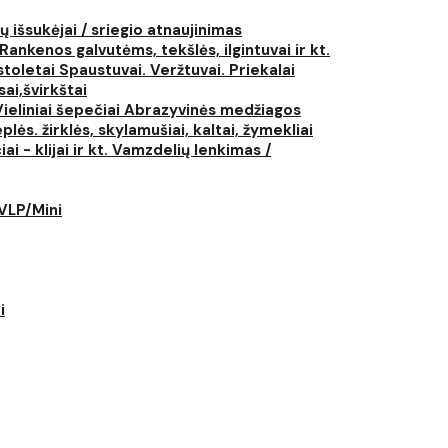
ų išsukėjai / sriegio atnaujinimas
Rankenos galvutėms, tekšlės, ilgintuvai ir kt.
istoletai
Spaustuvai. Veržtuvai. Priekalai
ai,švirkštai
Vieliniai šepečiai
Abrazyvinės medžiagos
plės. žirklės, skylamušiai, kaltai, žymekliai
i - klijai ir kt.
Vamzdelių lenkimas /
LVLP/Mini
i