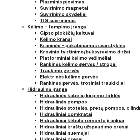
Plazminis pjovimas
Suvirinimo magnetai
Suvirinimo skydeliai
TIG suvirinimas
Kėlimo - tempimo įranga
Gipso plokščių keltuvai
Kėlimo kranai
Kraninės - pakabinamos svarstyklės
Krovinio tvirtinimo/buksyravimo diržai
Platforminiai kėlimo vežimėliai
Rankinės kėlimo gervės / stropai
Traukimo gervės
Elektrinės kėlimo gervės
Rankinės gervės, trosiniai traukikliai
Hidraulinė įranga
Hidraulinės kabelių kirpimo žirklės
Hidraulinės pompos
Hidraulinės stotelės, presų pompos, cilind
Hidrauliniai domkratai
Hidrauliniai kėbulo remonto įrankiai
Hidrauliniai kraštų užspaudimo presai
Hidrauliniai nuemėjai
Hidrauliniai presai