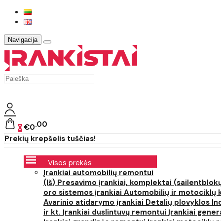
Navigacija
00
€0
0
Prekių krepšelis tuščias!
Visos prekės
Įrankiai automobilių remontui
(Iš) Presavimo įrankiai, komplektai (sailentblokų
oro sistemos įrankiai
Automobilių ir motociklų 
Avarinio atidarymo įrankiai
Detalių plovyklos
In
ir kt.
Įrankiai duslintuvų remontui
Įrankiai gener