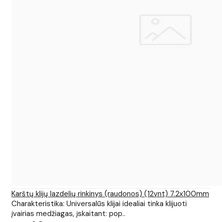
Karštų klijų lazdelių rinkinys (raudonos) (12vnt) 7.2x100mm
Charakteristika: Universalūs klijai idealiai tinka klijuoti
įvairias medžiagas, įskaitant: pop..