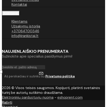
Kontaktai
Klientams
Klientams
Užsakymų istorija
+37064700346
info@irankistai.lt
NAUJIENLAIŠKIO PRENUMERATA
Sužinokite apie specialius pasiūlymus pirmi!
Aš perskaičiau ir sutinku su
Privatumo politika
2026 © Visos teisės saugomos. Kopijuoti, platinti svetainės
turinį be autorių sutikimo draudžiama.
Elektroninių parduotuvių nuoma
-
eshoprent.com
Rašyti