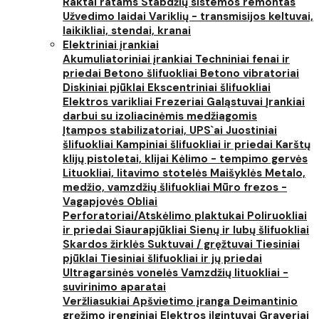
Raktai ratams
Stabdžių sistemos remontas
Užvedimo laidai
Variklių - transmisijos keltuvai,
laikikliai, stendai, kranai
Elektriniai įrankiai
Akumuliatoriniai įrankiai
Techniniai fenai ir
priedai
Betono šlifuokliai
Betono vibratoriai
Diskiniai pjūklai
Ekscentriniai šlifuokliai
Elektros varikliai
Frezeriai
Galąstuvai
Įrankiai
darbui su izoliacinėmis medžiagomis
Įtampos stabilizatoriai, UPS`ai
Juostiniai
šlifuokliai
Kampiniai šlifuokliai ir priedai
Karštų
klijų pistoletai, klijai
Kėlimo - tempimo gervės
Lituokliai, litavimo stotelės
Maišyklės
Metalo,
medžio, vamzdžių šlifuokliai
Mūro frezos -
Vagapjovės
Obliai
Perforatoriai/Atskėlimo plaktukai
Poliruokliai
ir priedai
Siaurapjūkliai
Sienų ir lubų šlifuokliai
Skardos žirklės
Suktuvai / gręžtuvai
Tiesiniai
pjūklai
Tiesiniai šlifuokliai ir jų priedai
Ultragarsinės vonelės
Vamzdžių lituokliai -
suvirinimo aparatai
Veržliasukiai
Apšvietimo įranga
Deimantinio
gręžimo įrenginiai
Elektros ilgintuvai
Graveriai