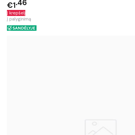
46
€1
Į krepšelį
Į palyginimą