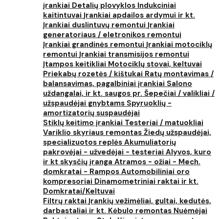
įrankiai
Detalių plovyklos
Indukciniai
kaitintuvai
Įrankiai apdailos ardymui ir kt.
Įrankiai duslintuvų remontui
Įrankiai
generatoriaus / eletronikos remontui
Įrankiai grandinės remontui
Įrankiai motociklų
remontui
Įrankiai transmisijos remontui
Įtampos keitikliai
Motociklų stovai, keltuvai
Priekabų rozetės / kištukai
Ratų montavimas /
balansavimas, pagalbiniai įrankiai
Salono
uždangalai, ir kt. saugos pr.
Šepečiai / valikliai /
užspaudėjai gnybtams
Spyruoklių -
amortizatorių suspaudėjai
Stiklų keitimo įrankiai
Testeriai / matuokliai
Variklio skyriaus remontas
Žiedų užspaudėjai,
specializuotos replės
Akumuliatorių
pakrovėjai - užvedėjai - testeriai
Alyvos, kuro
ir kt skysčių įranga
Atramos - ožiai - Mech.
domkratai - Rampos
Automobiliniai oro
kompresoriai
Dinamometriniai raktai ir kt.
Domkratai/Keltuvai
Filtrų raktai
Įrankių vežimėliai, gultai, kedutės,
darbastaliai ir kt.
Kėbulo remontas
Nuėmėjai