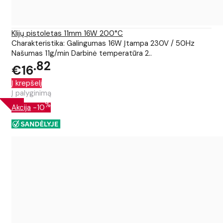
Klijų pistoletas 11mm 16W 200°C
Charakteristika: Galingumas 16W Įtampa 230V / 50Hz
Našumas 11g/min Darbinė temperatūra 2..
82
€16
Į krepšelį
Į palyginimą
%
Akcija
-10