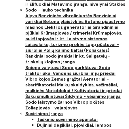
ir šlifuokliai
Matavimo įranga, nivelyrai
Staklės
Sodo - lauko technika
Alyva
Benzininės vibroliniuotės
Benzininiai
varikliai
Betono glaistyklės
Betono pjaustymo
mašinos
Elektros generatoriai
Grandininiai
pjūklai
Krūmapjovės / trimeriai
Krūmapjovės,
aukštapjovės ir kt.
Laistymo sistemos
Laisvalaiko, turizmo prekės
Lapų pūstuvai -
siurbliai
Polių kalimo kaltai (Poliakalės)
Rankiniai sodo įrankiai ir kt.
Šaligatvių -
trinkelių klojimo įranga
Sniego valytuvai
Sodo purkštuvai
Sodo
traktoriukai
Vandens siurbliai ir jų priedai
Vibro kojos
Žemės grąžtai
Aeratoriai -
skarifikatoriai
Malkų skaldyklės, vežimėliai,
malkinės
Motoblokai / Kultivatoriai ir priedai
Šakų smulkintuvai
Šildymo - vėsinimo įranga
Sodo laistymo žarnos
Vibroplokštės
Žoliapjovės - vejapjovės
Suvirinimo įranga
Taškinio suvirinimo aparatai
Dujiniai degikliai, pjovikliai, lempos