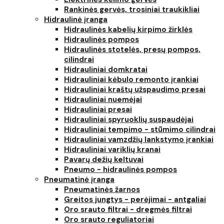
Rankinės gervės, trosiniai traukikliai
Hidraulinė įranga
Hidraulinės kabelių kirpimo žirklės
Hidraulinės pompos
Hidraulinės stotelės, presų pompos,
cilindrai
Hidrauliniai domkratai
Hidrauliniai kėbulo remonto įrankiai
Hidrauliniai kraštų užspaudimo presai
Hidrauliniai nuemėjai
Hidrauliniai presai
Hidrauliniai spyruoklių suspaudėjai
Hidrauliniai tempimo - stūmimo cilindrai
Hidrauliniai vamzdžių lankstymo įrankiai
Hidrauliniai variklių kranai
Pavarų dežių keltuvai
Pneumo - hidraulinės pompos
Pneumatinė įranga
Pneumatinės žarnos
Greitos jungtys - perėjimai - antgaliai
Oro srauto filtrai - dregmės filtrai
Oro srauto reguliatoriai