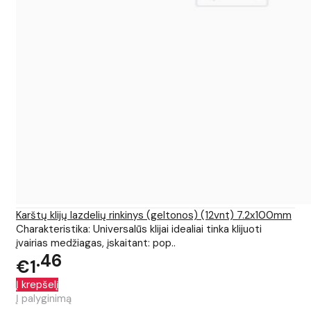
Karštų klijų lazdelių rinkinys (geltonos) (12vnt) 7.2x100mm
Charakteristika: Universalūs klijai idealiai tinka klijuoti
įvairias medžiagas, įskaitant: pop..
46
€1
Į krepšelį
Į palyginimą