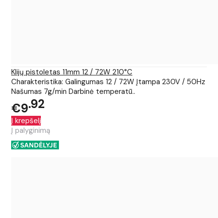
Klijų pistoletas 11mm 12 / 72W 210°C
Charakteristika: Galingumas 12 / 72W Įtampa 230V / 50Hz
Našumas 7g/min Darbinė temperatū..
92
€9
Į krepšelį
Į palyginimą