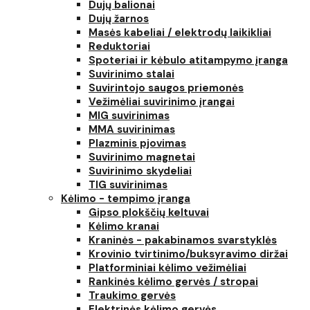
Dujų balionai
Dujų žarnos
Masės kabeliai / elektrodų laikikliai
Reduktoriai
Spoteriai ir kėbulo atitampymo įranga
Suvirinimo stalai
Suvirintojo saugos priemonės
Vežimėliai suvirinimo įrangai
MIG suvirinimas
MMA suvirinimas
Plazminis pjovimas
Suvirinimo magnetai
Suvirinimo skydeliai
TIG suvirinimas
Kėlimo - tempimo įranga
Gipso plokščių keltuvai
Kėlimo kranai
Kraninės - pakabinamos svarstyklės
Krovinio tvirtinimo/buksyravimo diržai
Platforminiai kėlimo vežimėliai
Rankinės kėlimo gervės / stropai
Traukimo gervės
Elektrinės kėlimo gervės