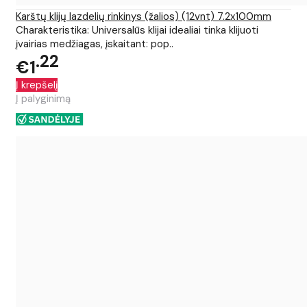
Karštų klijų lazdelių rinkinys (žalios) (12vnt) 7.2x100mm
Charakteristika: Universalūs klijai idealiai tinka klijuoti
įvairias medžiagas, įskaitant: pop..
22
€1
Į krepšelį
Į palyginimą