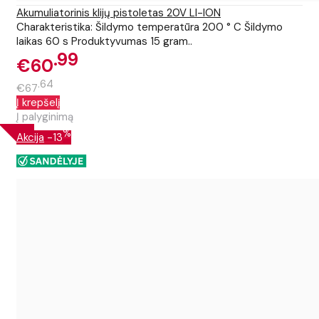
Akumuliatorinis klijų pistoletas 20V LI-ION
Charakteristika: Šildymo temperatūra 200 ° C Šildymo
laikas 60 s Produktyvumas 15 gram..
99
€60
64
€67
Į krepšelį
Į palyginimą
%
Akcija
-13