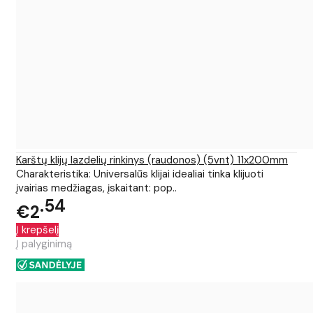
Karštų klijų lazdelių rinkinys (raudonos) (5vnt) 11x200mm
Charakteristika: Universalūs klijai idealiai tinka klijuoti
įvairias medžiagas, įskaitant: pop..
54
€2
Į krepšelį
Į palyginimą