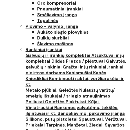
Oro kompresoriai
Pneumatiniai įrankiai
Smėliavimo įranga
Tepalinės
Plovimo - valymo įranga
Aukšto slėgio plovyklės
Dulkių siurbliai
Šlavimo mašinos
Rankiniai įrankiai
Galvučių ir įrankių komplektai
Atsuktuvai ir jų
komplektai
Dildės
Frezos / plėstuvai
Galvutės,
galvučių rinkiniai
Grąžtai ir jų rinkiniai
Įrankiai
elektros darbams
Kabiamušiai.Kabės
Kniedikliai
Kombinuoti raktai, veržliarakčiai ir
kt.
Metalo pjūklai. Geležtės
Nulaužtų varžtų/
smeigių išsukėjai / sriegio atnaujinimas
Peiliukai.Geležtės
Plaktukai. Kūjai.
Viniatraukiai
Rankenos galvutėms, tekšlės,
ilgintuvai ir kt.
Sandėliavimo, pakavimo įranga
Silikono, putų pistoletai
Spaustuvai. Veržtuvai.
Priekalai
Tarpinės. Manžetai. Žiedai. Sąvaržos