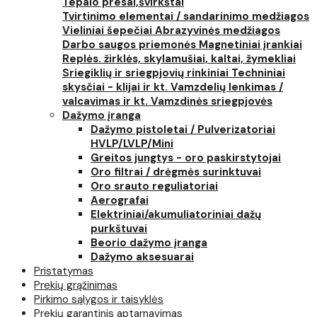
Tepalo presai,švirkštai
Tvirtinimo elementai / sandarinimo medžiagos
Vieliniai šepečiai
Abrazyvinės medžiagos
Darbo saugos priemonės
Magnetiniai įrankiai
Replės. žirklės, skylamušiai, kaltai, žymekliai
Sriegiklių ir sriegpjovių rinkiniai
Techniniai
skysčiai - klijai ir kt.
Vamzdelių lenkimas /
valcavimas ir kt.
Vamzdinės sriegpjovės
Dažymo įranga
Dažymo pistoletai / Pulverizatoriai
HVLP/LVLP/Mini
Greitos jungtys - oro paskirstytojai
Oro filtrai / drėgmės surinktuvai
Oro srauto reguliatoriai
Aerografai
Elektriniai/akumuliatoriniai dažų
purkštuvai
Beorio dažymo įranga
Dažymo aksesuarai
Pristatymas
Prekių grąžinimas
Pirkimo sąlygos ir taisyklės
Prekių garantinis aptarnavimas