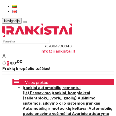
Navigacija
+37064700346
info@irankistai.lt
00
€0
0
Prekių krepšelis tuščias!
Visos prekės
Įrankiai automobilių remontui
(Iš) Presavimo įrankiai, komplektai
(sailentblokų, įvorių, guolių)
Aušinimo
sistemos, šildymo oro sistemos įrankiai
Automobilių ir motociklų keltuvai
Automobilių
pozicionavimo vežimėliai
Avarinio atidarymo