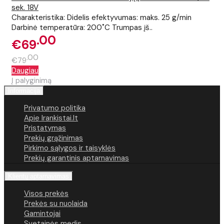
sek. 18V
Charakteristika: Didelis efektyvumas: maks. 25 g/min
Darbinė temperatūra: 200˚C Trumpas įš..
00
€69
00
€79
Daugiau
Į palyginimą
Informacija
Privatumo politika
Apie Irankistai.lt
Pristatymas
Prekių grąžinimas
Pirkimo sąlygos ir taisyklės
Prekių garantinis aptarnavimas
Klientų aptarnavimas
Visos prekės
Prekės su nuolaida
Gamintojai
Svetainės medis