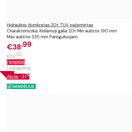
Hidraulinis domkratas 20t TUV pažemintas
Charakteristika: Keliamoji galia 20t Min aukštis 190 mm
Max aukštis 335 mm Pareguliuojam..
99
€38
52
€52
Į krepšelį
Į palyginimą
%
Akcija
-31