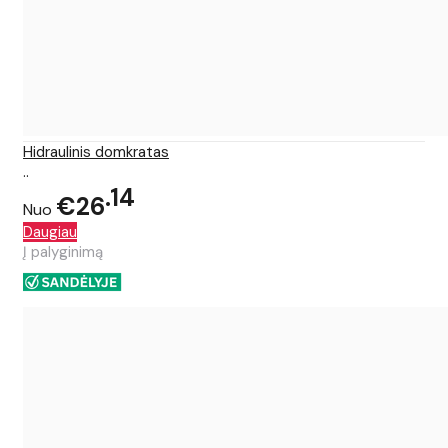
Hidraulinis domkratas
..
14
€26
Nuo
Daugiau
Į palyginimą