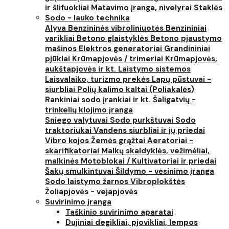
ir šlifuokliai
Matavimo įranga, nivelyrai
Staklės
Sodo - lauko technika
Alyva
Benzininės vibroliniuotės
Benzininiai
varikliai
Betono glaistyklės
Betono pjaustymo
mašinos
Elektros generatoriai
Grandininiai
pjūklai
Krūmapjovės / trimeriai
Krūmapjovės,
aukštapjovės ir kt.
Laistymo sistemos
Laisvalaiko, turizmo prekės
Lapų pūstuvai -
siurbliai
Polių kalimo kaltai (Poliakalės)
Rankiniai sodo įrankiai ir kt.
Šaligatvių -
trinkelių klojimo įranga
Sniego valytuvai
Sodo purkštuvai
Sodo
traktoriukai
Vandens siurbliai ir jų priedai
Vibro kojos
Žemės grąžtai
Aeratoriai -
skarifikatoriai
Malkų skaldyklės, vežimėliai,
malkinės
Motoblokai / Kultivatoriai ir priedai
Šakų smulkintuvai
Šildymo - vėsinimo įranga
Sodo laistymo žarnos
Vibroplokštės
Žoliapjovės - vejapjovės
Suvirinimo įranga
Taškinio suvirinimo aparatai
Dujiniai degikliai, pjovikliai, lempos