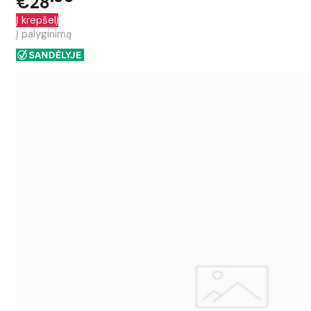
€28
Į krepšelį
Į palyginimą