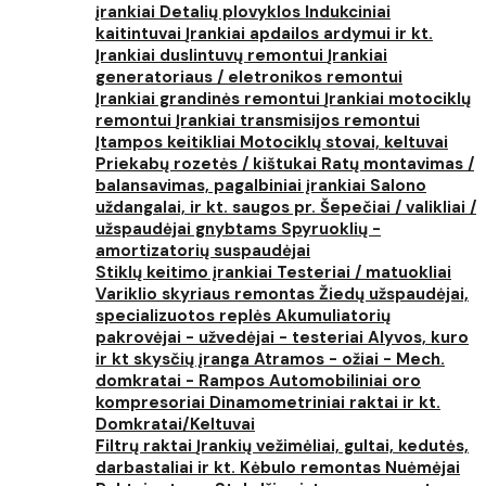
įrankiai
Detalių plovyklos
Indukciniai
kaitintuvai
Įrankiai apdailos ardymui ir kt.
Įrankiai duslintuvų remontui
Įrankiai
generatoriaus / eletronikos remontui
Įrankiai grandinės remontui
Įrankiai motociklų
remontui
Įrankiai transmisijos remontui
Įtampos keitikliai
Motociklų stovai, keltuvai
Priekabų rozetės / kištukai
Ratų montavimas /
balansavimas, pagalbiniai įrankiai
Salono
uždangalai, ir kt. saugos pr.
Šepečiai / valikliai /
užspaudėjai gnybtams
Spyruoklių -
amortizatorių suspaudėjai
Stiklų keitimo įrankiai
Testeriai / matuokliai
Variklio skyriaus remontas
Žiedų užspaudėjai,
specializuotos replės
Akumuliatorių
pakrovėjai - užvedėjai - testeriai
Alyvos, kuro
ir kt skysčių įranga
Atramos - ožiai - Mech.
domkratai - Rampos
Automobiliniai oro
kompresoriai
Dinamometriniai raktai ir kt.
Domkratai/Keltuvai
Filtrų raktai
Įrankių vežimėliai, gultai, kedutės,
darbastaliai ir kt.
Kėbulo remontas
Nuėmėjai