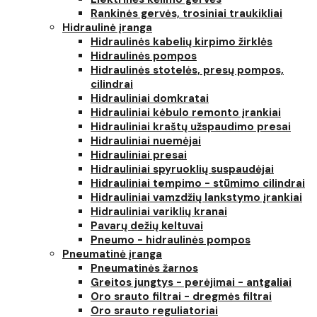
Rankinės gervės, trosiniai traukikliai
Hidraulinė įranga
Hidraulinės kabelių kirpimo žirklės
Hidraulinės pompos
Hidraulinės stotelės, presų pompos,
cilindrai
Hidrauliniai domkratai
Hidrauliniai kėbulo remonto įrankiai
Hidrauliniai kraštų užspaudimo presai
Hidrauliniai nuemėjai
Hidrauliniai presai
Hidrauliniai spyruoklių suspaudėjai
Hidrauliniai tempimo - stūmimo cilindrai
Hidrauliniai vamzdžių lankstymo įrankiai
Hidrauliniai variklių kranai
Pavarų dežių keltuvai
Pneumo - hidraulinės pompos
Pneumatinė įranga
Pneumatinės žarnos
Greitos jungtys - perėjimai - antgaliai
Oro srauto filtrai - dregmės filtrai
Oro srauto reguliatoriai