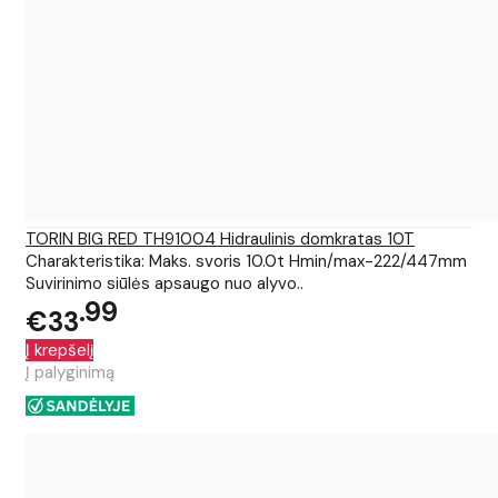
TORIN BIG RED TH91004 Hidraulinis domkratas 10T
Charakteristika: Maks. svoris 10.0t Hmin/max-222/447mm
Suvirinimo siūlės apsaugo nuo alyvo..
99
€33
Į krepšelį
Į palyginimą