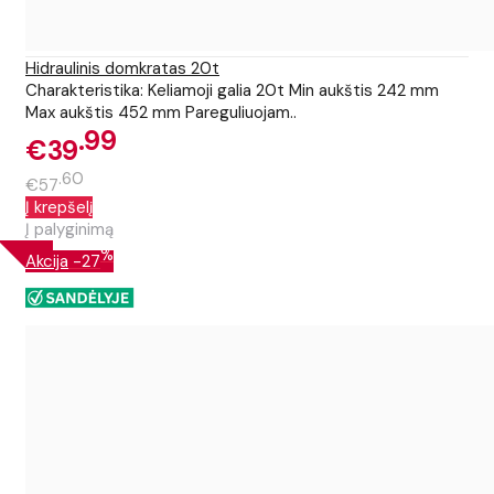
Hidraulinis domkratas 20t
Charakteristika: Keliamoji galia 20t Min aukštis 242 mm
Max aukštis 452 mm Pareguliuojam..
99
€39
60
€57
Į krepšelį
Į palyginimą
%
Akcija
-27