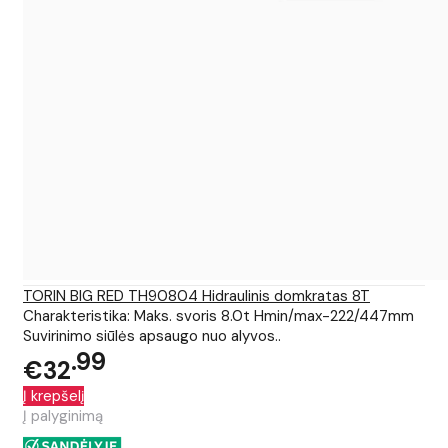
TORIN BIG RED TH90804 Hidraulinis domkratas 8T
Charakteristika: Maks. svoris 8.0t Hmin/max-222/447mm
Suvirinimo siūlės apsaugo nuo alyvos..
99
€32
Į krepšelį
Į palyginimą