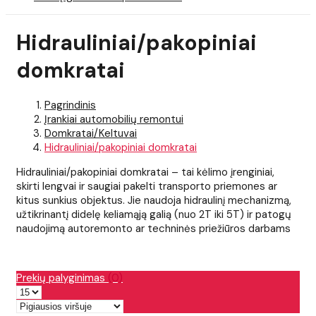
Hidrauliniai/pakopiniai
domkratai
Pagrindinis
Įrankiai automobilių remontui
Domkratai/Keltuvai
Hidrauliniai/pakopiniai domkratai
Hidrauliniai/pakopiniai domkratai – tai kėlimo įrenginiai,
skirti lengvai ir saugiai pakelti transporto priemones ar
kitus sunkius objektus. Jie naudoja hidraulinį mechanizmą,
užtikrinantį didelę keliamąją galią (nuo 2T iki 5T) ir patogų
naudojimą autoremonto ar techninės priežiūros darbams
Prekių palyginimas
(0)