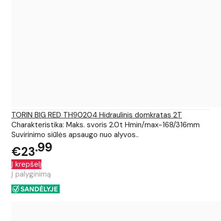
TORIN BIG RED TH90204 Hidraulinis domkratas 2T
Charakteristika: Maks. svoris 2.0t Hmin/max-168/316mm
Suvirinimo siūlės apsaugo nuo alyvos..
99
€23
Į krepšelį
Į palyginimą