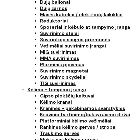
Dujų balionai
Dujų žarnos
Masės kabeliai / elektrodų laikikliai
Reduktoriai
Spoteriai ir kėbulo atitampymo įranga
Suvirinimo stalai
Suvirintojo saugos priemonės
Vežimėliai suvirinimo įrangai
MIG suvirinimas
MMA suvirinimas
Plazminis pjovimas
Suvirinimo magnetai
Suvirinimo skydeliai
TIG suvirinimas
Kėlimo - tempimo įranga
Gipso plokščių keltuvai
Kėlimo kranai
Kraninės - pakabinamos svarstyklės
Krovinio tvirtinimo/buksyravimo diržai
Platforminiai kėlimo vežimėliai
Rankinės kėlimo gervės / stropai
Traukimo gervės
Elektrinės kėlimo gervės