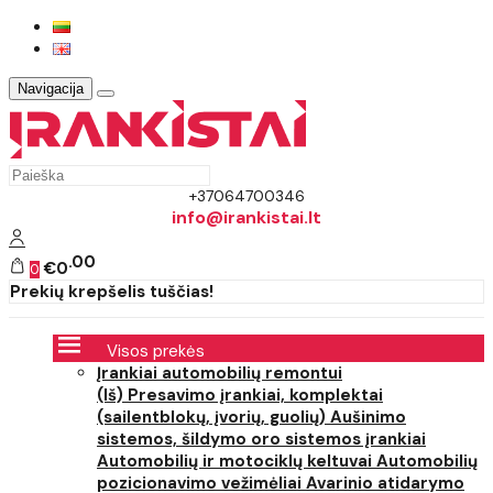
Navigacija
+37064700346
info@irankistai.lt
00
€0
0
Prekių krepšelis tuščias!
Visos prekės
Įrankiai automobilių remontui
(Iš) Presavimo įrankiai, komplektai
(sailentblokų, įvorių, guolių)
Aušinimo
sistemos, šildymo oro sistemos įrankiai
Automobilių ir motociklų keltuvai
Automobilių
pozicionavimo vežimėliai
Avarinio atidarymo