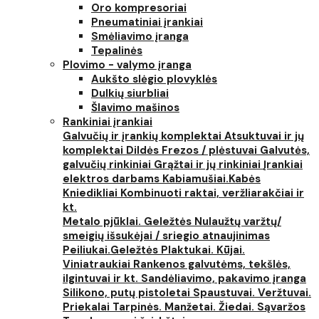
Oro kompresoriai
Pneumatiniai įrankiai
Smėliavimo įranga
Tepalinės
Plovimo - valymo įranga
Aukšto slėgio plovyklės
Dulkių siurbliai
Šlavimo mašinos
Rankiniai įrankiai
Galvučių ir įrankių komplektai
Atsuktuvai ir jų
komplektai
Dildės
Frezos / plėstuvai
Galvutės,
galvučių rinkiniai
Grąžtai ir jų rinkiniai
Įrankiai
elektros darbams
Kabiamušiai.Kabės
Kniedikliai
Kombinuoti raktai, veržliarakčiai ir
kt.
Metalo pjūklai. Geležtės
Nulaužtų varžtų/
smeigių išsukėjai / sriegio atnaujinimas
Peiliukai.Geležtės
Plaktukai. Kūjai.
Viniatraukiai
Rankenos galvutėms, tekšlės,
ilgintuvai ir kt.
Sandėliavimo, pakavimo įranga
Silikono, putų pistoletai
Spaustuvai. Veržtuvai.
Priekalai
Tarpinės. Manžetai. Žiedai. Sąvaržos