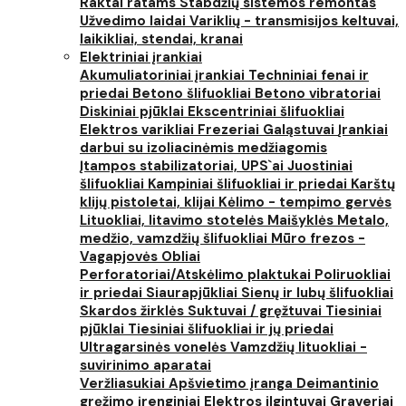
Raktai ratams
Stabdžių sistemos remontas
Užvedimo laidai
Variklių - transmisijos keltuvai,
laikikliai, stendai, kranai
Elektriniai įrankiai
Akumuliatoriniai įrankiai
Techniniai fenai ir
priedai
Betono šlifuokliai
Betono vibratoriai
Diskiniai pjūklai
Ekscentriniai šlifuokliai
Elektros varikliai
Frezeriai
Galąstuvai
Įrankiai
darbui su izoliacinėmis medžiagomis
Įtampos stabilizatoriai, UPS`ai
Juostiniai
šlifuokliai
Kampiniai šlifuokliai ir priedai
Karštų
klijų pistoletai, klijai
Kėlimo - tempimo gervės
Lituokliai, litavimo stotelės
Maišyklės
Metalo,
medžio, vamzdžių šlifuokliai
Mūro frezos -
Vagapjovės
Obliai
Perforatoriai/Atskėlimo plaktukai
Poliruokliai
ir priedai
Siaurapjūkliai
Sienų ir lubų šlifuokliai
Skardos žirklės
Suktuvai / gręžtuvai
Tiesiniai
pjūklai
Tiesiniai šlifuokliai ir jų priedai
Ultragarsinės vonelės
Vamzdžių lituokliai -
suvirinimo aparatai
Veržliasukiai
Apšvietimo įranga
Deimantinio
gręžimo įrenginiai
Elektros ilgintuvai
Graveriai