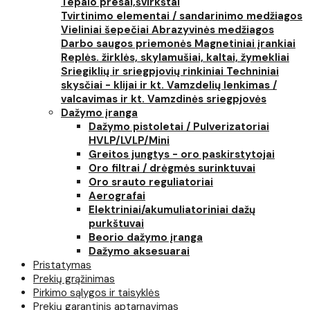
Tepalo presai,švirkštai
Tvirtinimo elementai / sandarinimo medžiagos
Vieliniai šepečiai
Abrazyvinės medžiagos
Darbo saugos priemonės
Magnetiniai įrankiai
Replės. žirklės, skylamušiai, kaltai, žymekliai
Sriegiklių ir sriegpjovių rinkiniai
Techniniai
skysčiai - klijai ir kt.
Vamzdelių lenkimas /
valcavimas ir kt.
Vamzdinės sriegpjovės
Dažymo įranga
Dažymo pistoletai / Pulverizatoriai
HVLP/LVLP/Mini
Greitos jungtys - oro paskirstytojai
Oro filtrai / drėgmės surinktuvai
Oro srauto reguliatoriai
Aerografai
Elektriniai/akumuliatoriniai dažų
purkštuvai
Beorio dažymo įranga
Dažymo aksesuarai
Pristatymas
Prekių grąžinimas
Pirkimo sąlygos ir taisyklės
Prekių garantinis aptarnavimas