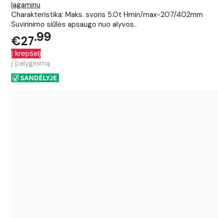
lagaminu
Charakteristika: Maks. svoris 5.0t Hmin/max-207/402mm
Suvirinimo siūlės apsaugo nuo alyvos..
99
€27
Į krepšelį
Į palyginimą