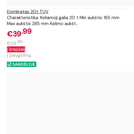
Domkratas 20t TUV
Charakteristika: Keliamoji galia 20 t Min aukštis 165 mm
Max aukštis 285 mm Kėlimo aukšt..
99
€39
46
€54
Į krepšelį
Į palyginimą