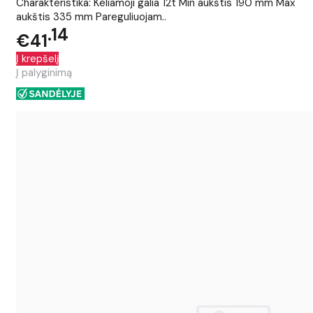
Charakteristika: Keliamoji galia 12t Min aukštis 190 mm Max
aukštis 335 mm Pareguliuojam..
14
€41
Į krepšelį
Į palyginimą