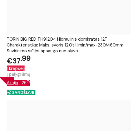
TORIN BIG RED TH91204 Hidraulinis domkratas 12T
Charakteristika: Maks. svoris 12.0t Hmin/max-230/460mm
Suvirinimo siūlės apsaugo nuo alyvo..
99
€37
Į krepšelį
Į palyginimą
%
Akcija
-26