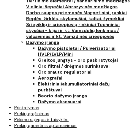
Tvirtinimo elementai / sandarinimo medžiagos
Vieliniai šepečiai
Abrazyvinės medžiagos
Darbo saugos priemonės
Magnetiniai įrankiai
Replės. žirklės, skylamušiai, kaltai, žymekliai
Sriegiklių ir sriegpjovių rinkiniai
Techniniai
skysčiai - klijai ir kt.
Vamzdelių lenkimas /
valcavimas ir kt.
Vamzdinės sriegpjovės
Dažymo įranga
Dažymo pistoletai / Pulverizatoriai
HVLP/LVLP/Mini
Greitos jungtys - oro paskirstytojai
Oro filtrai / drėgmės surinktuvai
Oro srauto reguliatoriai
Aerografai
Elektriniai/akumuliatoriniai dažų
purkštuvai
Beorio dažymo įranga
Dažymo aksesuarai
Pristatymas
Prekių grąžinimas
Pirkimo sąlygos ir taisyklės
Prekių garantinis aptarnavimas