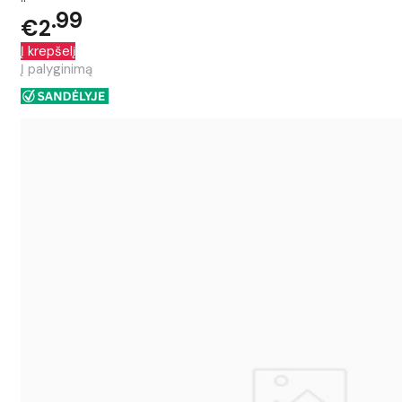
99
€2
Į krepšelį
Į palyginimą