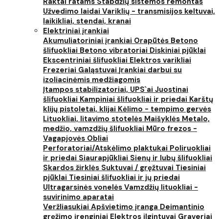
Raktai ratams
Stabdžių sistemos remontas
Užvedimo laidai
Variklių - transmisijos keltuvai,
laikikliai, stendai, kranai
Elektriniai įrankiai
Akumuliatoriniai įrankiai
Orapūtės
Betono
šlifuokliai
Betono vibratoriai
Diskiniai pjūklai
Ekscentriniai šlifuokliai
Elektros varikliai
Frezeriai
Galąstuvai
Įrankiai darbui su
izoliacinėmis medžiagomis
Įtampos stabilizatoriai, UPS`ai
Juostinai
šlifuokliai
Kampiniai šlifuokliai ir priedai
Karštų
klijų pistoletai, klijai
Kėlimo - tempimo gervės
Lituokliai, litavimo stotelės
Maišyklės
Metalo,
medžio, vamzdžių šlifuokliai
Mūro frezos -
Vagapjovės
Obliai
Perforatoriai/Atskėlimo plaktukai
Poliruokliai
ir priedai
Siaurapjūkliai
Sienų ir lubų šlifuokliai
Skardos žirklės
Suktuvai / gręžtuvai
Tiesiniai
pjūklai
Tiesiniai šlifuokliai ir jų priedai
Ultragarsinės vonelės
Vamzdžių lituokliai -
suvirinimo aparatai
Veržliasukiai
Apšvietimo įranga
Deimantinio
gręžimo įrenginiai
Elektros ilgintuvai
Graveriai