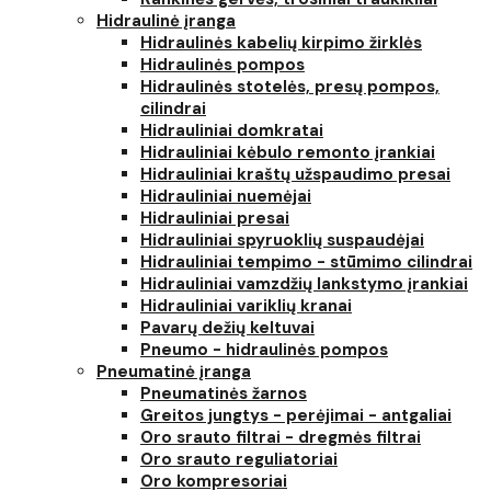
Hidraulinė įranga
Hidraulinės kabelių kirpimo žirklės
Hidraulinės pompos
Hidraulinės stotelės, presų pompos,
cilindrai
Hidrauliniai domkratai
Hidrauliniai kėbulo remonto įrankiai
Hidrauliniai kraštų užspaudimo presai
Hidrauliniai nuemėjai
Hidrauliniai presai
Hidrauliniai spyruoklių suspaudėjai
Hidrauliniai tempimo - stūmimo cilindrai
Hidrauliniai vamzdžių lankstymo įrankiai
Hidrauliniai variklių kranai
Pavarų dežių keltuvai
Pneumo - hidraulinės pompos
Pneumatinė įranga
Pneumatinės žarnos
Greitos jungtys - perėjimai - antgaliai
Oro srauto filtrai - dregmės filtrai
Oro srauto reguliatoriai
Oro kompresoriai