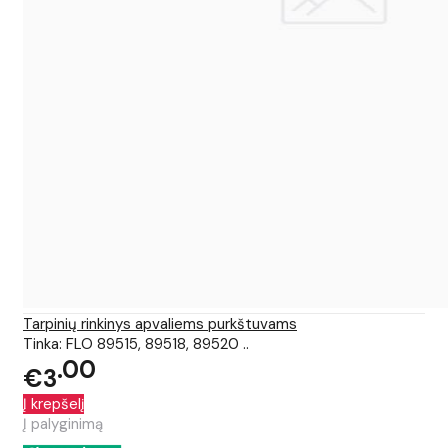
Tarpinių rinkinys apvaliems purkštuvams
Tinka: FLO 89515, 89518, 89520 ..
00
€3
Į krepšelį
Į palyginimą