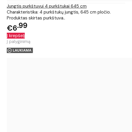
Jungtis purkštuvui 4 purkštukai 645 cm
Charakteristika: 4 purkštukų jungtis, 645 cm pločio.
Produktas skirtas purkštuva..
99
€6
Į krepšelį
Į palyginimą