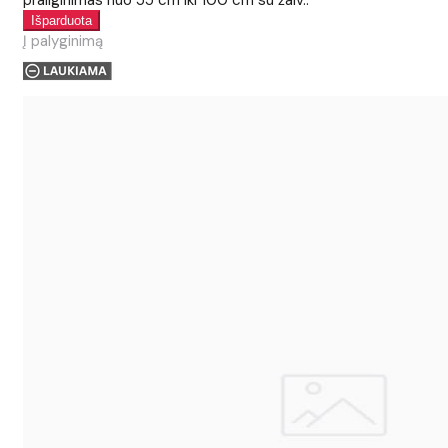
prailginimas nuo 55 cm iki 100 cm su žalv..
Į palyginimą