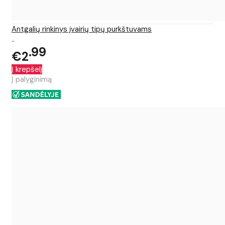
Antgalių rinkinys įvairių tipų purkštuvams
..
99
€2
Į krepšelį
Į palyginimą