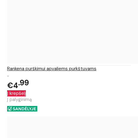
Rankena purškimui apvaliems purkštuvams
..
99
€4
Į krepšelį
Į palyginimą