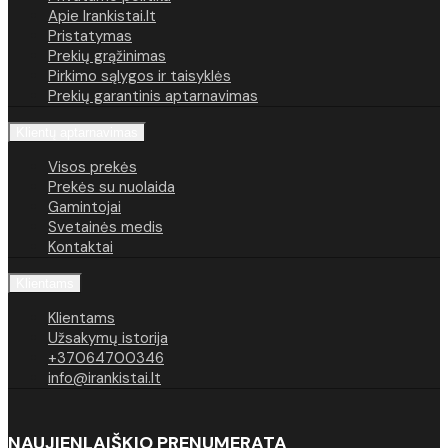
Apie Irankistai.lt
Pristatymas
Prekių grąžinimas
Pirkimo sąlygos ir taisyklės
Prekių garantinis aptarnavimas
Klientų aptarnavimas
Visos prekės
Prekės su nuolaida
Gamintojai
Svetainės medis
Kontaktai
Klientams
Klientams
Užsakymų istorija
+37064700346
info@irankistai.lt
NAUJIENLAIŠKIO PRENUMERATA