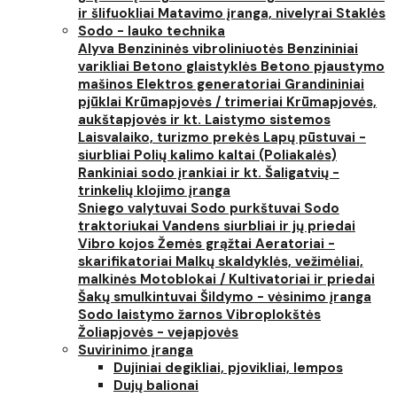
ir šlifuokliai
Matavimo įranga, nivelyrai
Staklės
Sodo - lauko technika
Alyva
Benzininės vibroliniuotės
Benzininiai
varikliai
Betono glaistyklės
Betono pjaustymo
mašinos
Elektros generatoriai
Grandininiai
pjūklai
Krūmapjovės / trimeriai
Krūmapjovės,
aukštapjovės ir kt.
Laistymo sistemos
Laisvalaiko, turizmo prekės
Lapų pūstuvai -
siurbliai
Polių kalimo kaltai (Poliakalės)
Rankiniai sodo įrankiai ir kt.
Šaligatvių -
trinkelių klojimo įranga
Sniego valytuvai
Sodo purkštuvai
Sodo
traktoriukai
Vandens siurbliai ir jų priedai
Vibro kojos
Žemės grąžtai
Aeratoriai -
skarifikatoriai
Malkų skaldyklės, vežimėliai,
malkinės
Motoblokai / Kultivatoriai ir priedai
Šakų smulkintuvai
Šildymo - vėsinimo įranga
Sodo laistymo žarnos
Vibroplokštės
Žoliapjovės - vejapjovės
Suvirinimo įranga
Dujiniai degikliai, pjovikliai, lempos
Dujų balionai