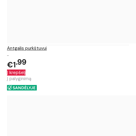
Antgalis purkštuvui
..
99
€1
Į krepšelį
Į palyginimą