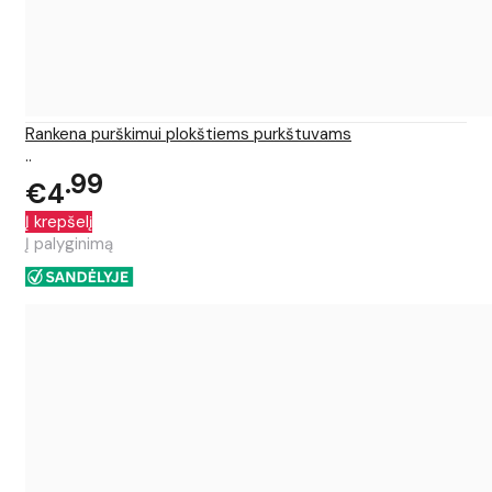
Rankena purškimui plokštiems purkštuvams
..
99
€4
Į krepšelį
Į palyginimą