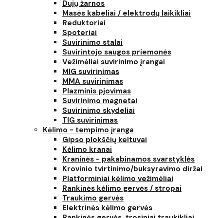
Dujų žarnos
Masės kabeliai / elektrodų laikikliai
Reduktoriai
Spoteriai
Suvirinimo stalai
Suvirintojo saugos priemonės
Vežimėliai suvirinimo įrangai
MIG suvirinimas
MMA suvirinimas
Plazminis pjovimas
Suvirinimo magnetai
Suvirinimo skydeliai
TIG suvirinimas
Kėlimo - tempimo įranga
Gipso plokščių keltuvai
Kėlimo kranai
Kraninės - pakabinamos svarstyklės
Krovinio tvirtinimo/buksyravimo diržai
Platforminiai kėlimo vežimėliai
Rankinės kėlimo gervės / stropai
Traukimo gervės
Elektrinės kėlimo gervės
Rankinės gervės, trosiniai traukikliai