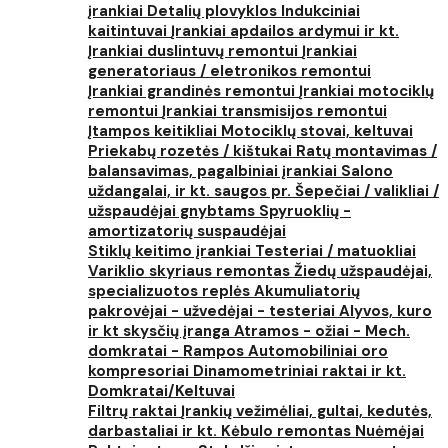
įrankiai
Detalių plovyklos
Indukciniai
kaitintuvai
Įrankiai apdailos ardymui ir kt.
Įrankiai duslintuvų remontui
Įrankiai
generatoriaus / eletronikos remontui
Įrankiai grandinės remontui
Įrankiai motociklų
remontui
Įrankiai transmisijos remontui
Įtampos keitikliai
Motociklų stovai, keltuvai
Priekabų rozetės / kištukai
Ratų montavimas /
balansavimas, pagalbiniai įrankiai
Salono
uždangalai, ir kt. saugos pr.
Šepečiai / valikliai /
užspaudėjai gnybtams
Spyruoklių -
amortizatorių suspaudėjai
Stiklų keitimo įrankiai
Testeriai / matuokliai
Variklio skyriaus remontas
Žiedų užspaudėjai,
specializuotos replės
Akumuliatorių
pakrovėjai - užvedėjai - testeriai
Alyvos, kuro
ir kt skysčių įranga
Atramos - ožiai - Mech.
domkratai - Rampos
Automobiliniai oro
kompresoriai
Dinamometriniai raktai ir kt.
Domkratai/Keltuvai
Filtrų raktai
Įrankių vežimėliai, gultai, kedutės,
darbastaliai ir kt.
Kėbulo remontas
Nuėmėjai