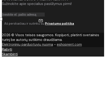
Sužinokite apie specialius pasiūlymus pirmi!
Aš perskaičiau ir sutinku su
Privatumo politika
2026 © Visos teisės saugomos. Kopijuoti, platinti svetainės
turinį be autorių sutikimo draudžiama.
Elektroninių parduotuvių nuoma
-
eshoprent.com
Rašyti
Skambinti