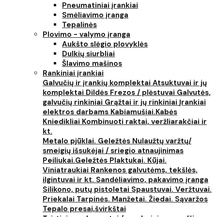
Pneumatiniai įrankiai
Smėliavimo įranga
Tepalinės
Plovimo - valymo įranga
Aukšto slėgio plovyklės
Dulkių siurbliai
Šlavimo mašinos
Rankiniai įrankiai
Galvučių ir įrankių komplektai
Atsuktuvai ir jų
komplektai
Dildės
Frezos / plėstuvai
Galvutės,
galvučių rinkiniai
Grąžtai ir jų rinkiniai
Įrankiai
elektros darbams
Kabiamušiai.Kabės
Kniedikliai
Kombinuoti raktai, veržliarakčiai ir
kt.
Metalo pjūklai. Geležtės
Nulaužtų varžtų/
smeigių išsukėjai / sriegio atnaujinimas
Peiliukai.Geležtės
Plaktukai. Kūjai.
Viniatraukiai
Rankenos galvutėms, tekšlės,
ilgintuvai ir kt.
Sandėliavimo, pakavimo įranga
Silikono, putų pistoletai
Spaustuvai. Veržtuvai.
Priekalai
Tarpinės. Manžetai. Žiedai. Sąvaržos
Tepalo presai,švirkštai