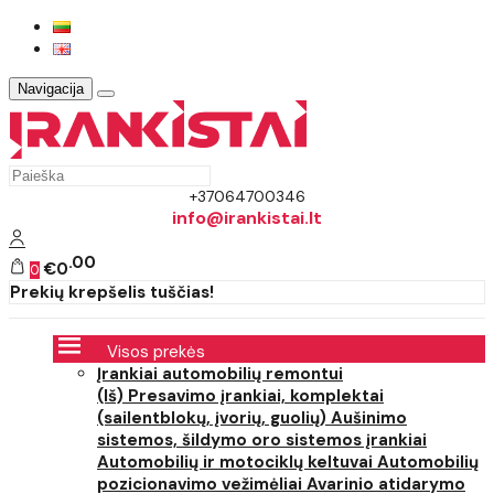
Navigacija
+37064700346
info@irankistai.lt
00
€0
0
Prekių krepšelis tuščias!
Visos prekės
Įrankiai automobilių remontui
(Iš) Presavimo įrankiai, komplektai
(sailentblokų, įvorių, guolių)
Aušinimo
sistemos, šildymo oro sistemos įrankiai
Automobilių ir motociklų keltuvai
Automobilių
pozicionavimo vežimėliai
Avarinio atidarymo