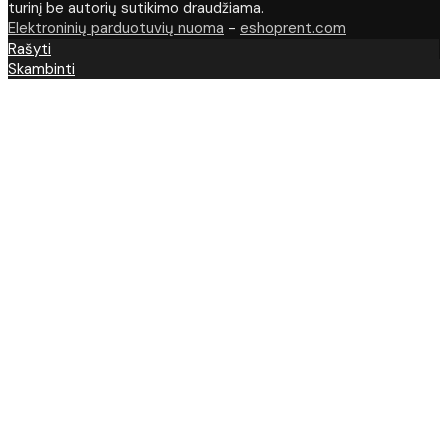
turinį be autorių sutikimo draudžiama.
Elektroninių parduotuvių nuoma
-
eshoprent.com
Rašyti
Skambinti