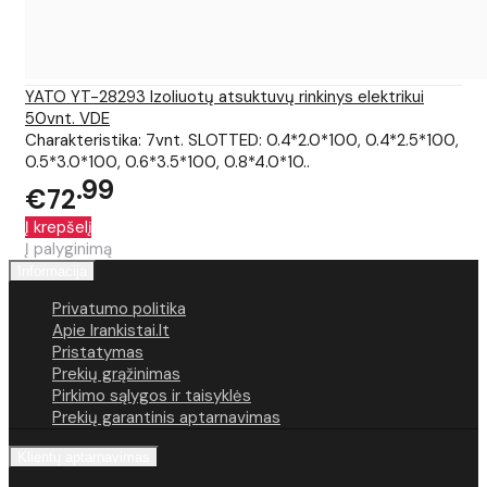
YATO YT-28293 Izoliuotų atsuktuvų rinkinys elektrikui
50vnt. VDE
Charakteristika: 7vnt. SLOTTED: 0.4*2.0*100, 0.4*2.5*100,
0.5*3.0*100, 0.6*3.5*100, 0.8*4.0*10..
99
€72
Į krepšelį
Į palyginimą
Informacija
Privatumo politika
Apie Irankistai.lt
Pristatymas
Prekių grąžinimas
Pirkimo sąlygos ir taisyklės
Prekių garantinis aptarnavimas
Klientų aptarnavimas