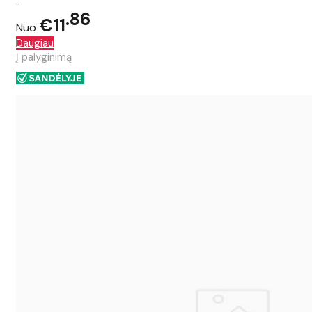
..
86
€11
Nuo
Daugiau
Į palyginimą