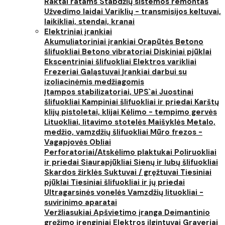
Raktai ratams
Stabdžių sistemos remontas
Užvedimo laidai
Variklių - transmisijos keltuvai,
laikikliai, stendai, kranai
Elektriniai įrankiai
Akumuliatoriniai įrankiai
Orapūtės
Betono
šlifuokliai
Betono vibratoriai
Diskiniai pjūklai
Ekscentriniai šlifuokliai
Elektros varikliai
Frezeriai
Galąstuvai
Įrankiai darbui su
izoliacinėmis medžiagomis
Įtampos stabilizatoriai, UPS`ai
Juostinai
šlifuokliai
Kampiniai šlifuokliai ir priedai
Karštų
klijų pistoletai, klijai
Kėlimo - tempimo gervės
Lituokliai, litavimo stotelės
Maišyklės
Metalo,
medžio, vamzdžių šlifuokliai
Mūro frezos -
Vagapjovės
Obliai
Perforatoriai/Atskėlimo plaktukai
Poliruokliai
ir priedai
Siaurapjūkliai
Sienų ir lubų šlifuokliai
Skardos žirklės
Suktuvai / gręžtuvai
Tiesiniai
pjūklai
Tiesiniai šlifuokliai ir jų priedai
Ultragarsinės vonelės
Vamzdžių lituokliai -
suvirinimo aparatai
Veržliasukiai
Apšvietimo įranga
Deimantinio
gręžimo įrenginiai
Elektros ilgintuvai
Graveriai