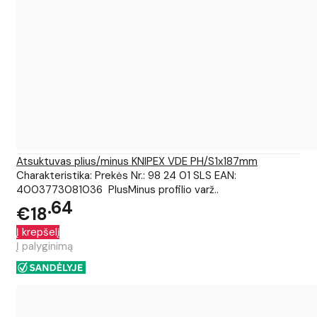
Atsuktuvas plius/minus KNIPEX VDE PH/S1x187mm
Charakteristika: Prekės Nr.: 98 24 01 SLS EAN:
4003773081036 PlusMinus profilio varž..
64
€18
Į krepšelį
Į palyginimą