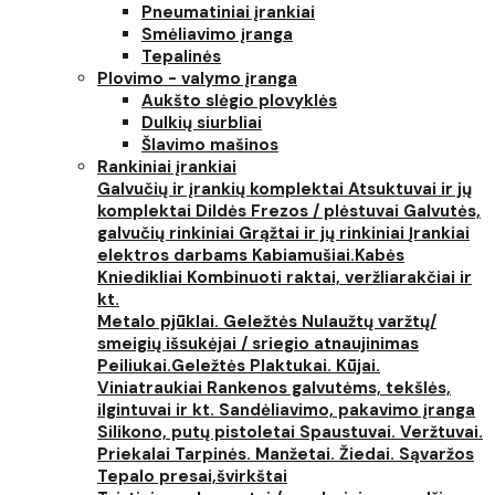
Pneumatiniai įrankiai
Smėliavimo įranga
Tepalinės
Plovimo - valymo įranga
Aukšto slėgio plovyklės
Dulkių siurbliai
Šlavimo mašinos
Rankiniai įrankiai
Galvučių ir įrankių komplektai
Atsuktuvai ir jų
komplektai
Dildės
Frezos / plėstuvai
Galvutės,
galvučių rinkiniai
Grąžtai ir jų rinkiniai
Įrankiai
elektros darbams
Kabiamušiai.Kabės
Kniedikliai
Kombinuoti raktai, veržliarakčiai ir
kt.
Metalo pjūklai. Geležtės
Nulaužtų varžtų/
smeigių išsukėjai / sriegio atnaujinimas
Peiliukai.Geležtės
Plaktukai. Kūjai.
Viniatraukiai
Rankenos galvutėms, tekšlės,
ilgintuvai ir kt.
Sandėliavimo, pakavimo įranga
Silikono, putų pistoletai
Spaustuvai. Veržtuvai.
Priekalai
Tarpinės. Manžetai. Žiedai. Sąvaržos
Tepalo presai,švirkštai