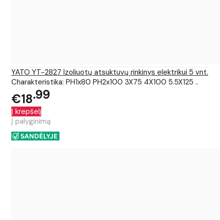
YATO YT-2827 Izoliuotų atsuktuvų rinkinys elektrikui 5 vnt.
Charakteristika: PH1x80 PH2x100 3X75 4X100 5.5X125 ..
99
€18
Į krepšelį
Į palyginimą