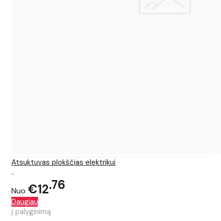
Atsuktuvas plokščias elektrikui
..
76
€12
Nuo
Daugiau
Į palyginimą