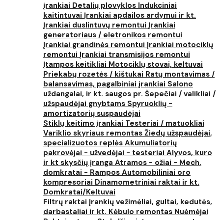
įrankiai
Detalių plovyklos
Indukciniai
kaitintuvai
Įrankiai apdailos ardymui ir kt.
Įrankiai duslintuvų remontui
Įrankiai
generatoriaus / eletronikos remontui
Įrankiai grandinės remontui
Įrankiai motociklų
remontui
Įrankiai transmisijos remontui
Įtampos keitikliai
Motociklų stovai, keltuvai
Priekabų rozetės / kištukai
Ratų montavimas /
balansavimas, pagalbiniai įrankiai
Salono
uždangalai, ir kt. saugos pr.
Šepečiai / valikliai /
užspaudėjai gnybtams
Spyruoklių -
amortizatorių suspaudėjai
Stiklų keitimo įrankiai
Testeriai / matuokliai
Variklio skyriaus remontas
Žiedų užspaudėjai,
specializuotos replės
Akumuliatorių
pakrovėjai - užvedėjai - testeriai
Alyvos, kuro
ir kt skysčių įranga
Atramos - ožiai - Mech.
domkratai - Rampos
Automobiliniai oro
kompresoriai
Dinamometriniai raktai ir kt.
Domkratai/Keltuvai
Filtrų raktai
Įrankių vežimėliai, gultai, kedutės,
darbastaliai ir kt.
Kėbulo remontas
Nuėmėjai