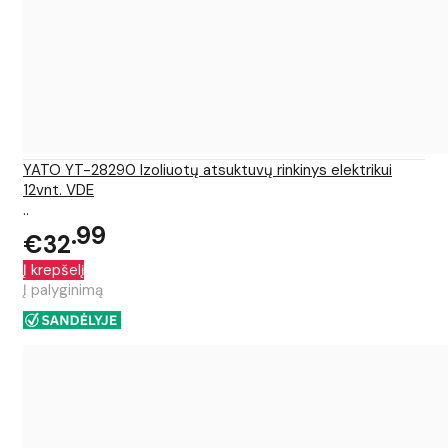
YATO YT-28290 Izoliuotų atsuktuvų rinkinys elektrikui
12vnt. VDE
..
99
€32
Į krepšelį
Į palyginimą