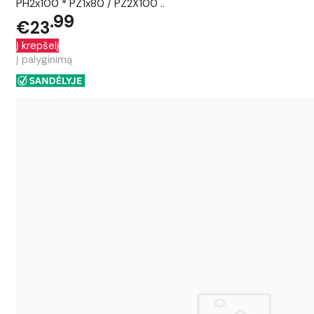
PH2x100 * PZ1x80 / PZ2X100 ..
99
€23
Į krepšelį
Į palyginimą