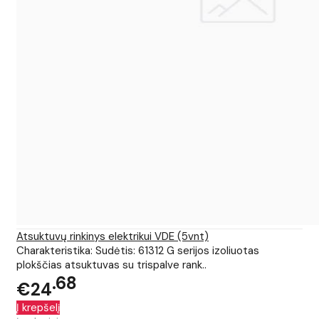
Atsuktuvų rinkinys elektrikui VDE (5vnt)
Charakteristika: Sudėtis: 61312 G serijos izoliuotas
plokščias atsuktuvas su trispalve rank..
68
€24
Į krepšelį