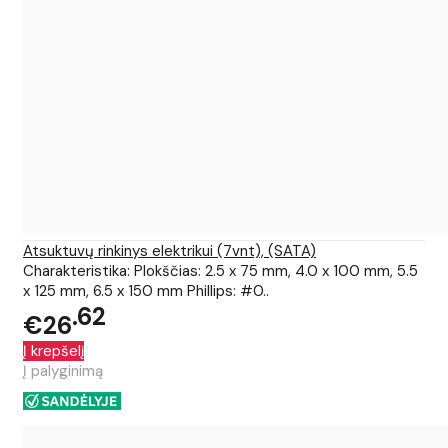
Atsuktuvų rinkinys elektrikui (7vnt), (SATA)
Charakteristika: Plokščias: 2.5 x 75 mm, 4.0 x 100 mm, 5.5
x 125 mm, 6.5 x 150 mm Phillips: #0..
62
€26
Į krepšelį
Į palyginimą