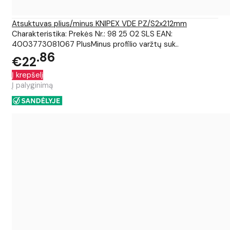
Atsuktuvas plius/minus KNIPEX VDE PZ/S2x212mm
Charakteristika: Prekės Nr.: 98 25 02 SLS EAN:
4003773081067 PlusMinus profilio varžtų suk..
86
€22
Į krepšelį
Į palyginimą