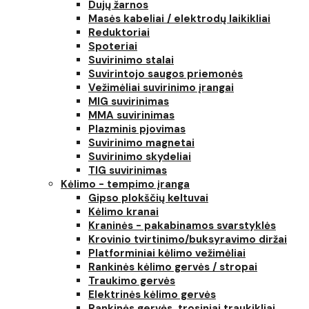
Dujų žarnos
Masės kabeliai / elektrodų laikikliai
Reduktoriai
Spoteriai
Suvirinimo stalai
Suvirintojo saugos priemonės
Vežimėliai suvirinimo įrangai
MIG suvirinimas
MMA suvirinimas
Plazminis pjovimas
Suvirinimo magnetai
Suvirinimo skydeliai
TIG suvirinimas
Kėlimo - tempimo įranga
Gipso plokščių keltuvai
Kėlimo kranai
Kraninės - pakabinamos svarstyklės
Krovinio tvirtinimo/buksyravimo diržai
Platforminiai kėlimo vežimėliai
Rankinės kėlimo gervės / stropai
Traukimo gervės
Elektrinės kėlimo gervės
Rankinės gervės, trosiniai traukikliai