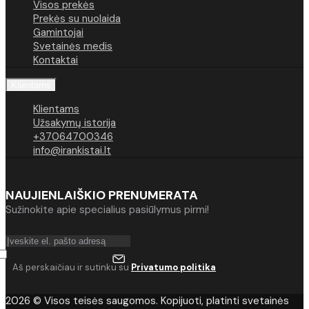
Visos prekės
Prekės su nuolaida
Gamintojai
Svetainės medis
Kontaktai
Klientams
Klientams
Užsakymų istorija
+37064700346
info@irankistai.lt
NAUJIENLAIŠKIO PRENUMERATA
Sužinokite apie specialius pasiūlymus pirmi!
Aš perskaičiau ir sutinku su
Privatumo politika
2026 © Visos teisės saugomos. Kopijuoti, platinti svetainės