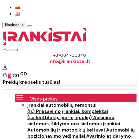
Navigacija
+37064700346
info@irankistai.lt
00
€0
0
Prekių krepšelis tuščias!
Visos prekės
Įrankiai automobilių remontui
(Iš) Presavimo įrankiai, komplektai
(sailentblokų, įvorių, guolių)
Aušinimo
sistemos, šildymo oro sistemos įrankiai
Automobilių ir motociklų keltuvai
Automobilių
pozicionavimo vežimėliai
Avarinio atidarymo