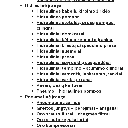
Hidraulinė įranga
Hidraulinės kabelių kirpimo žirklės
Hidraulinės pompos
Hidraulinės stotelės, presų pompos,
cilindrai
Hidrauliniai domkratai
Hidrauliniai kėbulo remonto įrankiai
Hidrauliniai kraštų užspaudimo presai
Hidrauliniai nuemėjai
Hidrauliniai presai
Hidrauliniai spyruoklių suspaudėjai
Hidrauliniai tempimo - stūmimo cilindrai
Hidrauliniai vamzdžių lankstymo įrankiai
Hidrauliniai variklių kranai
Pavarų dežių keltuvai
Pneumo - hidraulinės pompos
Pneumatinė įranga
Pneumatinės žarnos
Greitos jungtys - perėjimai - antgaliai
Oro srauto filtrai - dregmės filtrai
Oro srauto reguliatoriai
Oro kompresoriai