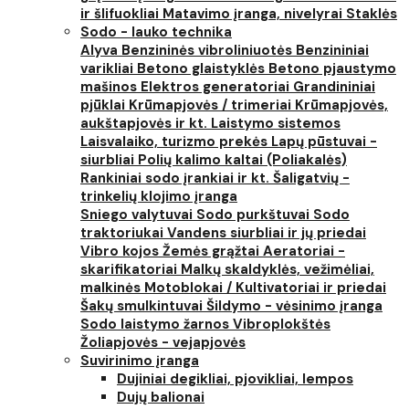
ir šlifuokliai
Matavimo įranga, nivelyrai
Staklės
Sodo - lauko technika
Alyva
Benzininės vibroliniuotės
Benzininiai
varikliai
Betono glaistyklės
Betono pjaustymo
mašinos
Elektros generatoriai
Grandininiai
pjūklai
Krūmapjovės / trimeriai
Krūmapjovės,
aukštapjovės ir kt.
Laistymo sistemos
Laisvalaiko, turizmo prekės
Lapų pūstuvai -
siurbliai
Polių kalimo kaltai (Poliakalės)
Rankiniai sodo įrankiai ir kt.
Šaligatvių -
trinkelių klojimo įranga
Sniego valytuvai
Sodo purkštuvai
Sodo
traktoriukai
Vandens siurbliai ir jų priedai
Vibro kojos
Žemės grąžtai
Aeratoriai -
skarifikatoriai
Malkų skaldyklės, vežimėliai,
malkinės
Motoblokai / Kultivatoriai ir priedai
Šakų smulkintuvai
Šildymo - vėsinimo įranga
Sodo laistymo žarnos
Vibroplokštės
Žoliapjovės - vejapjovės
Suvirinimo įranga
Dujiniai degikliai, pjovikliai, lempos
Dujų balionai