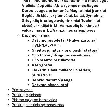
Tvirtinimo elementai / sandarinimo medžiagos
Vieliniai šepečiai
Abrazyvinės medžiagos
Darbo saugos priemonės
Magnetiniai įrankiai
Replės. žirklės, skylamušiai, kaltai, žymekliai
Sriegiklių ir sriegpjovių rinkiniai
Techniniai
skysčiai - klijai ir kt.
Vamzdelių lenkimas /
valcavimas ir kt.
Vamzdinės sriegpjovės
Dažymo įranga
Dažymo pistoletai / Pulverizatoriai
HVLP/LVLP/Mini
Greitos jungtys - oro paskirstytojai
Oro filtrai / drėgmės surinktuvai
Oro srauto reguliatoriai
Aerografai
Elektriniai/akumuliatoriniai dažų
purkštuvai
Beorio dažymo įranga
Dažymo aksesuarai
Pristatymas
Prekių grąžinimas
Pirkimo sąlygos ir taisyklės
Prekių garantinis aptarnavimas