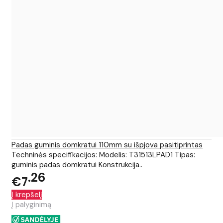
Padas guminis domkratui 110mm su išpjova pasitiprintas
Techninės specifikacijos: Modelis: T31513LPAD1 Tipas:
guminis padas domkratui Konstrukcija..
26
€7
Į krepšelį
Į palyginimą