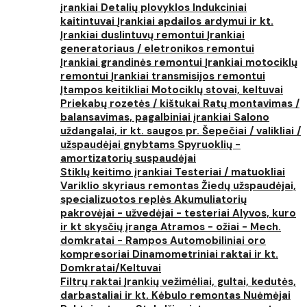
įrankiai
Detalių plovyklos
Indukciniai
kaitintuvai
Įrankiai apdailos ardymui ir kt.
Įrankiai duslintuvų remontui
Įrankiai
generatoriaus / eletronikos remontui
Įrankiai grandinės remontui
Įrankiai motociklų
remontui
Įrankiai transmisijos remontui
Įtampos keitikliai
Motociklų stovai, keltuvai
Priekabų rozetės / kištukai
Ratų montavimas /
balansavimas, pagalbiniai įrankiai
Salono
uždangalai, ir kt. saugos pr.
Šepečiai / valikliai /
užspaudėjai gnybtams
Spyruoklių -
amortizatorių suspaudėjai
Stiklų keitimo įrankiai
Testeriai / matuokliai
Variklio skyriaus remontas
Žiedų užspaudėjai,
specializuotos replės
Akumuliatorių
pakrovėjai - užvedėjai - testeriai
Alyvos, kuro
ir kt skysčių įranga
Atramos - ožiai - Mech.
domkratai - Rampos
Automobiliniai oro
kompresoriai
Dinamometriniai raktai ir kt.
Domkratai/Keltuvai
Filtrų raktai
Įrankių vežimėliai, gultai, kedutės,
darbastaliai ir kt.
Kėbulo remontas
Nuėmėjai