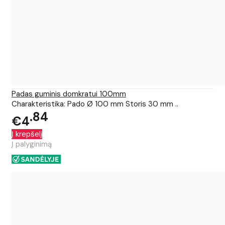
Padas guminis domkratui 100mm
Charakteristika: Pado Ø 100 mm Storis 30 mm ..
84
€4
Į krepšelį
Į palyginimą