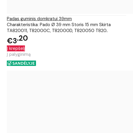
Padas guminis domkratui 39mm
Charakteristika: Pado Ø 39 mm Storis 15 mm Skirta
TA820011, T82000C, T82000D, T820050 T820..
20
€3
Į krepšelį
Į palyginimą