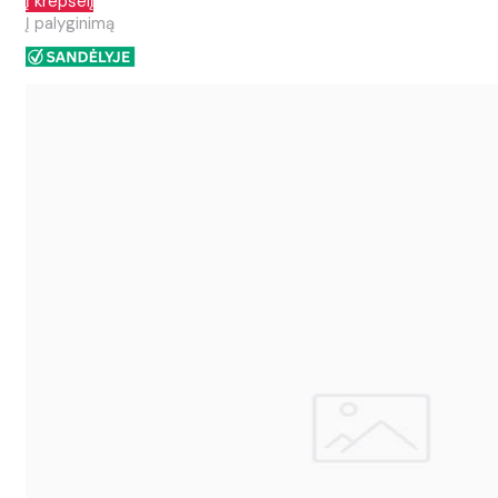
Į krepšelį
Į palyginimą