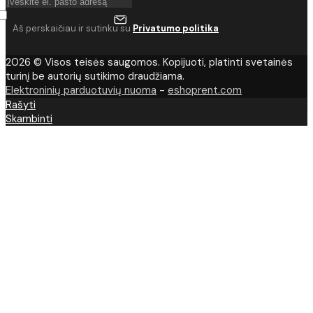
Aš perskaičiau ir sutinku su
Privatumo politika
2026 © Visos teisės saugomos. Kopijuoti, platinti svetainės
turinį be autorių sutikimo draudžiama.
Elektroninių parduotuvių nuoma
-
eshoprent.com
Rašyti
Skambinti