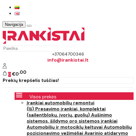
Navigacija
+37064700346
info@irankistai.lt
00
€0
0
Prekių krepšelis tuščias!
Visos prekės
Įrankiai automobilių remontui
(Iš) Presavimo įrankiai, komplektai
(sailentblokų, įvorių, guolių)
Aušinimo
sistemos, šildymo oro sistemos įrankiai
Automobilių ir motociklų keltuvai
Automobilių
pozicionavimo vežimėliai
Avarinio atidarymo