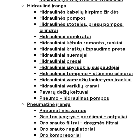
Hidraulinė įranga
Hidraulinės kabelių kirpimo žirklės
Hidraulinės pompos
Hidraulinės stotelės, presų pompos,
cilindrai
Hidrauliniai domkratai
Hidrauliniai kėbulo remonto įrankiai
Hidrauliniai kraštų užspaudimo presai
Hidrauliniai nuemėjai
Hidrauliniai presai
Hidrauliniai spyruoklių suspaudėjai
Hidrauliniai tempimo - stūmimo cilindrai
Hidrauliniai vamzdžių lankstymo įrankiai
Hidrauliniai variklių kranai
Pavarų dežių keltuvai
Pneumo - hidraulinės pompos
Pneumatinė įranga
Pneumatinės žarnos
Greitos jungtys - perėjimai - antgaliai
Oro srauto filtrai - dregmės filtrai
Oro srauto reguliatoriai
Oro kompresoriai