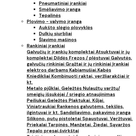
Pneumatiniai įrankiai
Smėliavimo įranga
Tepalinės
Plovimo - valymo įranga
Aukšto slėgio plovyklės
Dulkių siurbliai
Šlavimo mašinos
Rankiniai įrankiai
Galvučių ir įrankių komplektai
Atsuktuvai ir jų
komplektai
Dildės
Frezos / plėstuvai
Galvutės,
galvučių rinkiniai
Grąžtai ir jų rinkiniai
Įrankiai
elektros darbams
Kabiamušiai.Kabės
Kniedikliai
Kombinuoti raktai, veržliarakčiai ir
kt.
Metalo pjūklai. Geležtės
Nulaužtų varžtų/
smeigių išsukėjai / sriegio atnaujinimas
Peiliukai.Geležtės
Plaktukai. Kūjai.
Viniatraukiai
Rankenos galvutėms, tekšlės,
ilgintuvai ir kt.
Sandėliavimo, pakavimo įranga
Silikono, putų pistoletai
Spaustuvai. Veržtuvai.
Priekalai
Tarpinės. Manžetai. Žiedai. Sąvaržos
Tepalo presai,švirkštai