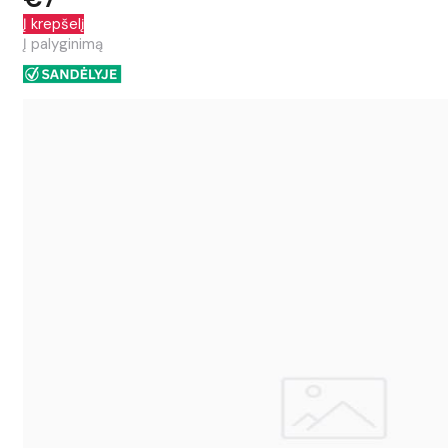
Į krepšelį
Į palyginimą