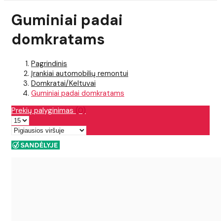
Guminiai padai
domkratams
Pagrindinis
Įrankiai automobilių remontui
Domkratai/Keltuvai
Guminiai padai domkratams
Prekių palyginimas
(0)