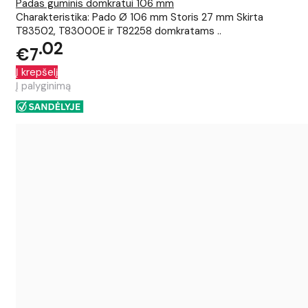
Padas guminis domkratui 106 mm
Charakteristika: Pado Ø 106 mm Storis 27 mm Skirta
T83502, T83000E ir T82258 domkratams ..
02
€7
Į krepšelį
Į palyginimą