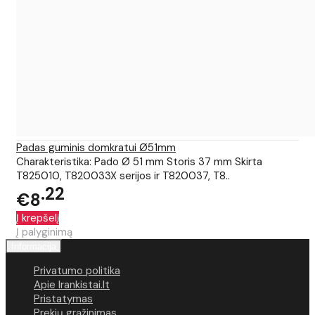
Padas guminis domkratui Ø51mm
Charakteristika: Pado Ø 51 mm Storis 37 mm Skirta
T825010, T820033X serijos ir T820037, T8..
22
€8
Į krepšelį
Į palyginimą
Informacija
Privatumo politika
Apie Irankistai.lt
Pristatymas
Prekių grąžinimas