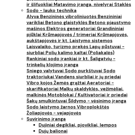
ir šlifuokliai
Matavimo įranga, nivelyrai
Staklės
Sodo - lauko technika
Alyva
Benzininės vibroliniuotės
Benzininiai
varikliai
Betono glaistyklės
Betono pjaustymo
mašinos
Elektros generatoriai
Grandininiai
pjūklai
Krūmapjovės / trimeriai
Krūmapjovės,
aukštapjovės ir kt.
Laistymo sistemos
Laisvalaiko, turizmo prekės
Lapų pūstuvai -
siurbliai
Polių kalimo kaltai (Poliakalės)
Rankiniai sodo įrankiai ir kt.
Šaligatvių -
trinkelių klojimo įranga
Sniego valytuvai
Sodo purkštuvai
Sodo
traktoriukai
Vandens siurbliai ir jų priedai
Vibro kojos
Žemės grąžtai
Aeratoriai -
skarifikatoriai
Malkų skaldyklės, vežimėliai,
malkinės
Motoblokai / Kultivatoriai ir priedai
Šakų smulkintuvai
Šildymo - vėsinimo įranga
Sodo laistymo žarnos
Vibroplokštės
Žoliapjovės - vejapjovės
Suvirinimo įranga
Dujiniai degikliai, pjovikliai, lempos
Dujų balionai