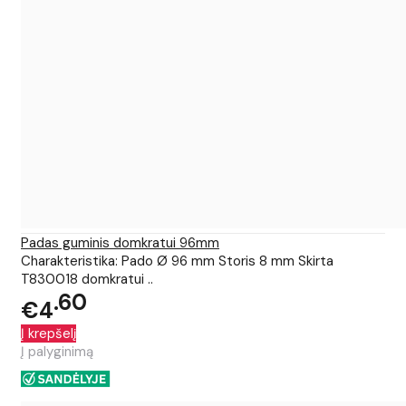
Padas guminis domkratui 96mm
Charakteristika: Pado Ø 96 mm Storis 8 mm Skirta
T830018 domkratui ..
60
€4
Į krepšelį
Į palyginimą