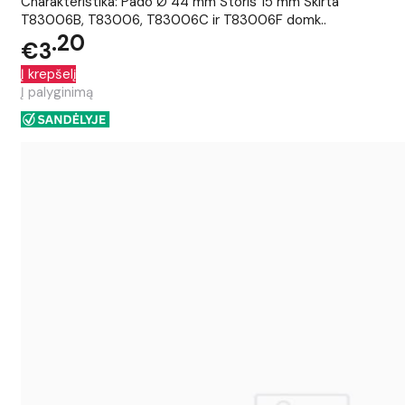
Charakteristika: Pado Ø 44 mm Storis 15 mm Skirta
T83006B, T83006, T83006C ir T83006F domk..
20
€3
Į krepšelį
Į palyginimą