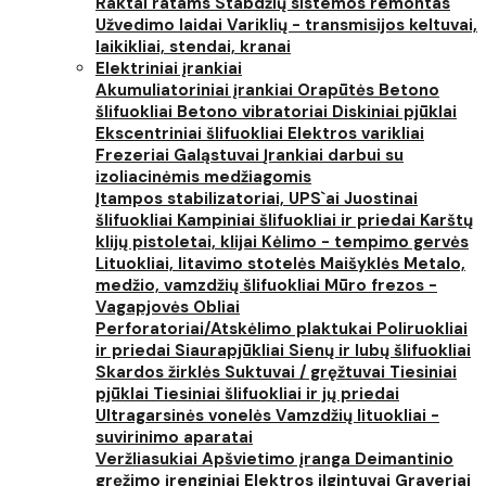
Raktai ratams
Stabdžių sistemos remontas
Užvedimo laidai
Variklių - transmisijos keltuvai,
laikikliai, stendai, kranai
Elektriniai įrankiai
Akumuliatoriniai įrankiai
Orapūtės
Betono
šlifuokliai
Betono vibratoriai
Diskiniai pjūklai
Ekscentriniai šlifuokliai
Elektros varikliai
Frezeriai
Galąstuvai
Įrankiai darbui su
izoliacinėmis medžiagomis
Įtampos stabilizatoriai, UPS`ai
Juostinai
šlifuokliai
Kampiniai šlifuokliai ir priedai
Karštų
klijų pistoletai, klijai
Kėlimo - tempimo gervės
Lituokliai, litavimo stotelės
Maišyklės
Metalo,
medžio, vamzdžių šlifuokliai
Mūro frezos -
Vagapjovės
Obliai
Perforatoriai/Atskėlimo plaktukai
Poliruokliai
ir priedai
Siaurapjūkliai
Sienų ir lubų šlifuokliai
Skardos žirklės
Suktuvai / gręžtuvai
Tiesiniai
pjūklai
Tiesiniai šlifuokliai ir jų priedai
Ultragarsinės vonelės
Vamzdžių lituokliai -
suvirinimo aparatai
Veržliasukiai
Apšvietimo įranga
Deimantinio
gręžimo įrenginiai
Elektros ilgintuvai
Graveriai