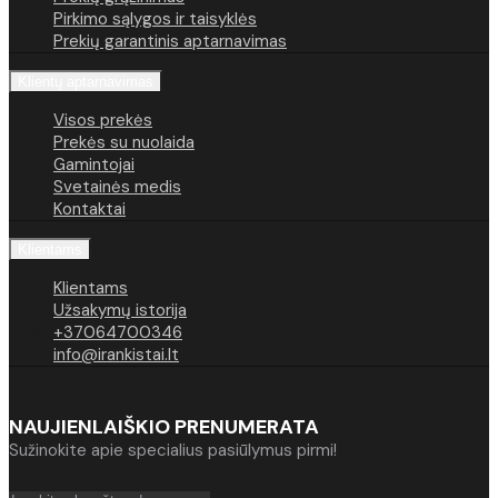
Pirkimo sąlygos ir taisyklės
Prekių garantinis aptarnavimas
Klientų aptarnavimas
Visos prekės
Prekės su nuolaida
Gamintojai
Svetainės medis
Kontaktai
Klientams
Klientams
Užsakymų istorija
+37064700346
info@irankistai.lt
NAUJIENLAIŠKIO PRENUMERATA
Sužinokite apie specialius pasiūlymus pirmi!