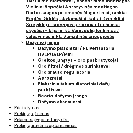
Tvirtinimo elementai / sandarinimo medžiagos
Vieliniai šepečiai
Abrazyvinės medžiagos
Darbo saugos priemonės
Magnetiniai įrankiai
Replės. žirklės, skylamušiai, kaltai, žymekliai
Sriegiklių ir sriegpjovių rinkiniai
Techniniai
skysčiai - klijai ir kt.
Vamzdelių lenkimas /
valcavimas ir kt.
Vamzdinės sriegpjovės
Dažymo įranga
Dažymo pistoletai / Pulverizatoriai
HVLP/LVLP/Mini
Greitos jungtys - oro paskirstytojai
Oro filtrai / drėgmės surinktuvai
Oro srauto reguliatoriai
Aerografai
Elektriniai/akumuliatoriniai dažų
purkštuvai
Beorio dažymo įranga
Dažymo aksesuarai
Pristatymas
Prekių grąžinimas
Pirkimo sąlygos ir taisyklės
Prekių garantinis aptarnavimas