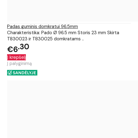
Padas guminis domkratui 96.5mm
Charakteristika: Pado Ø 96.5 mm Storis 23 mm Skirta
T830023 ir T830025 domkratams ..
30
€6
Į krepšelį
Į palyginimą