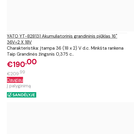
YATO YT-828131 Akumuliatorinis grandininis pjūklas 16"
36V=2 X 18V
Charakteristika: Įtampa 36 (18 x 2) V d.c. Minkšta rankena
Taip Grandinės žingsnis 0,375 c..
00
€190
99
€209
Daugiau
Į palyginimą