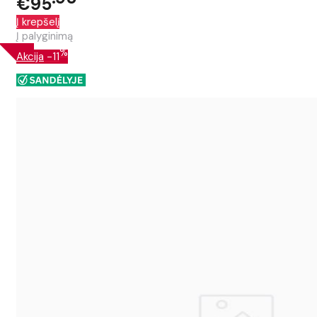
€95
Į krepšelį
Į palyginimą
%
Akcija
-11