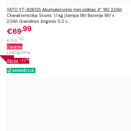
YATO YT-828135 Akumuliatorinis mini pjūklas 4′′ 18V 2.0Ah
Charakteristika: Svoris: 1,1 kg Įtampa 18V Baterija 18V x
2.0Ah Grandinės žingsnis 0,3 c..
99
€69
99
€109
Daugiau
Į palyginimą
%
Akcija
-17