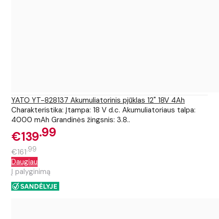
YATO YT-828137 Akumuliatorinis pjūklas 12" 18V 4Ah
Charakteristika: Įtampa: 18 V d.c. Akumuliatoriaus talpa:
4000 mAh Grandinės žingsnis: 3.8..
99
€139
99
€161
Daugiau
Į palyginimą