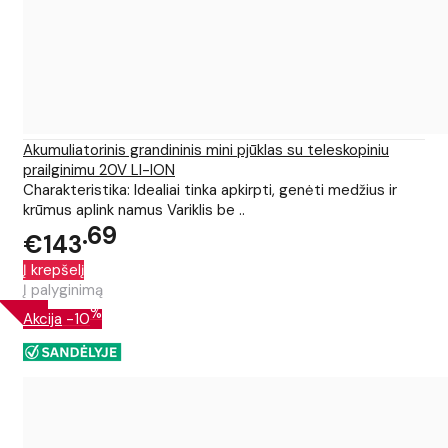
Akumuliatorinis grandininis mini pjūklas su teleskopiniu
prailginimu 20V LI-ION
Charakteristika: Idealiai tinka apkirpti, genėti medžius ir
krūmus aplink namus Variklis be ..
69
€143
Į krepšelį
Į palyginimą
%
Akcija
-10