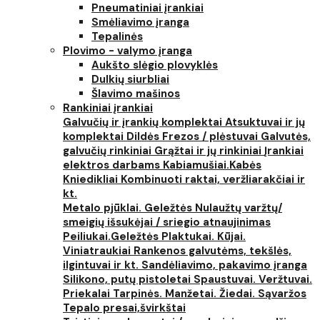
Pneumatiniai įrankiai
Smėliavimo įranga
Tepalinės
Plovimo - valymo įranga
Aukšto slėgio plovyklės
Dulkių siurbliai
Šlavimo mašinos
Rankiniai įrankiai
Galvučių ir įrankių komplektai
Atsuktuvai ir jų
komplektai
Dildės
Frezos / plėstuvai
Galvutės,
galvučių rinkiniai
Grąžtai ir jų rinkiniai
Įrankiai
elektros darbams
Kabiamušiai.Kabės
Kniedikliai
Kombinuoti raktai, veržliarakčiai ir
kt.
Metalo pjūklai. Geležtės
Nulaužtų varžtų/
smeigių išsukėjai / sriegio atnaujinimas
Peiliukai.Geležtės
Plaktukai. Kūjai.
Viniatraukiai
Rankenos galvutėms, tekšlės,
ilgintuvai ir kt.
Sandėliavimo, pakavimo įranga
Silikono, putų pistoletai
Spaustuvai. Veržtuvai.
Priekalai
Tarpinės. Manžetai. Žiedai. Sąvaržos
Tepalo presai,švirkštai