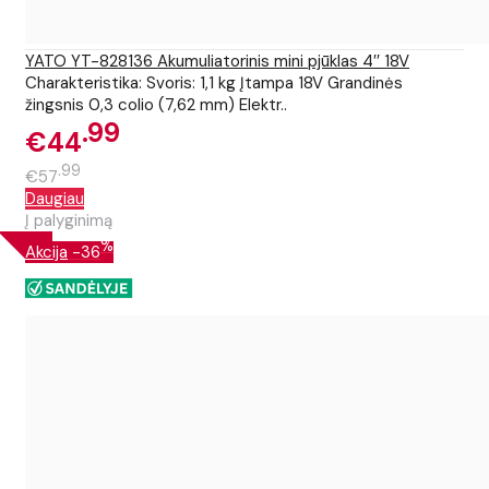
YATO YT-828136 Akumuliatorinis mini pjūklas 4′′ 18V
Charakteristika: Svoris: 1,1 kg Įtampa 18V Grandinės
žingsnis 0,3 colio (7,62 mm) Elektr..
99
€44
99
€57
Daugiau
Į palyginimą
%
Akcija
-36