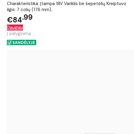
Charakteristika: Įtampa 18V Variklis be šepetėlių Kreiptuvo
ilgis: 7 colių (176 mm)..
99
€84
Daugiau
Į palyginimą