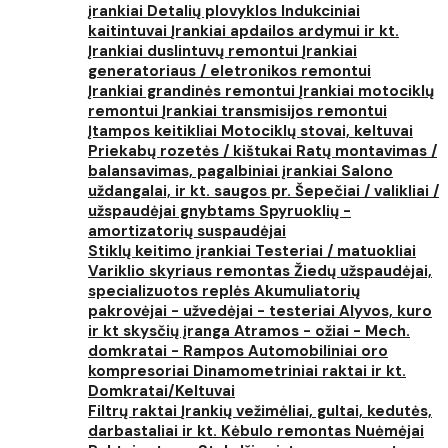
įrankiai
Detalių plovyklos
Indukciniai
kaitintuvai
Įrankiai apdailos ardymui ir kt.
Įrankiai duslintuvų remontui
Įrankiai
generatoriaus / eletronikos remontui
Įrankiai grandinės remontui
Įrankiai motociklų
remontui
Įrankiai transmisijos remontui
Įtampos keitikliai
Motociklų stovai, keltuvai
Priekabų rozetės / kištukai
Ratų montavimas /
balansavimas, pagalbiniai įrankiai
Salono
uždangalai, ir kt. saugos pr.
Šepečiai / valikliai /
užspaudėjai gnybtams
Spyruoklių -
amortizatorių suspaudėjai
Stiklų keitimo įrankiai
Testeriai / matuokliai
Variklio skyriaus remontas
Žiedų užspaudėjai,
specializuotos replės
Akumuliatorių
pakrovėjai - užvedėjai - testeriai
Alyvos, kuro
ir kt skysčių įranga
Atramos - ožiai - Mech.
domkratai - Rampos
Automobiliniai oro
kompresoriai
Dinamometriniai raktai ir kt.
Domkratai/Keltuvai
Filtrų raktai
Įrankių vežimėliai, gultai, kedutės,
darbastaliai ir kt.
Kėbulo remontas
Nuėmėjai