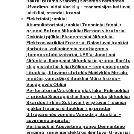
Raktai ratams
Stabdžių sistemos remontas
Užvedimo laidai
Variklių - transmisijos keltuvai,
laikikliai, stendai, kranai
Elektriniai įrankiai
Akumuliatoriniai įrankiai
Techniniai fenai ir
priedai
Betono šlifuokliai
Betono vibratoriai
Diskiniai pjūklai
Ekscentriniai šlifuokliai
Elektros varikliai
Frezeriai
Galąstuvai
Įrankiai
darbui su izoliacinėmis medžiagomis
Įtampos stabilizatoriai, UPS`ai
Juostinai
šlifuokliai
Kampiniai šlifuokliai ir priedai
Karštų
klijų pistoletai, klijai
Kėlimo - tempimo gervės
Lituokliai, litavimo stotelės
Maišyklės
Metalo,
medžio, vamzdžių šlifuokliai
Mūro frezos -
Vagapjovės
Obliai
Perforatoriai/Atskėlimo plaktukai
Poliruokliai
ir priedai
Siaurapjūkliai
Sienų ir lubų šlifuokliai
Skardos žirklės
Suktuvai / gręžtuvai
Tiesiniai
pjūklai
Tiesiniai šlifuokliai ir jų priedai
Ultragarsinės vonelės
Vamzdžių lituokliai -
suvirinimo aparatai
Veržliasukiai
Apšvietimo įranga
Deimantinio
gręžimo įrenginiai
Elektros ilgintuvai
Graveriai