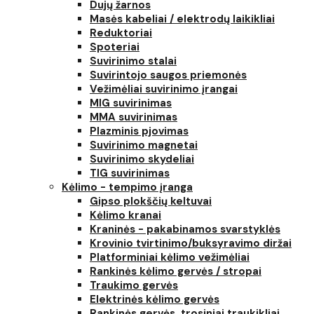
Dujų žarnos
Masės kabeliai / elektrodų laikikliai
Reduktoriai
Spoteriai
Suvirinimo stalai
Suvirintojo saugos priemonės
Vežimėliai suvirinimo įrangai
MIG suvirinimas
MMA suvirinimas
Plazminis pjovimas
Suvirinimo magnetai
Suvirinimo skydeliai
TIG suvirinimas
Kėlimo - tempimo įranga
Gipso plokščių keltuvai
Kėlimo kranai
Kraninės - pakabinamos svarstyklės
Krovinio tvirtinimo/buksyravimo diržai
Platforminiai kėlimo vežimėliai
Rankinės kėlimo gervės / stropai
Traukimo gervės
Elektrinės kėlimo gervės
Rankinės gervės, trosiniai traukikliai