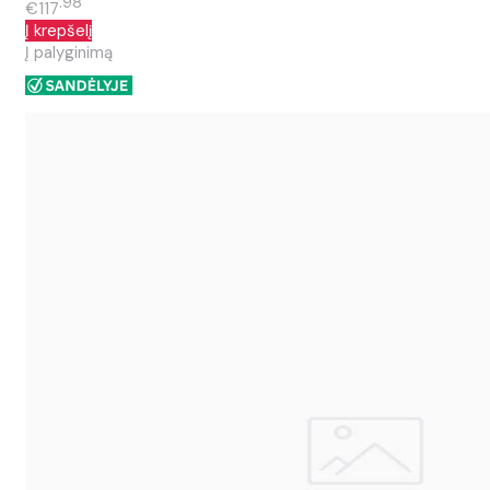
98
€117
Į krepšelį
Į palyginimą