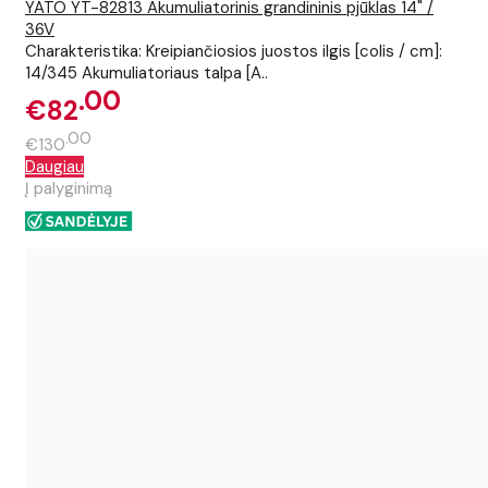
YATO YT-82813 Akumuliatorinis grandininis pjūklas 14" /
36V
Charakteristika: Kreipiančiosios juostos ilgis [colis / cm]:
14/345 Akumuliatoriaus talpa [A..
00
€82
00
€130
Daugiau
Į palyginimą