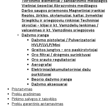
Tvirtinimo elementai / sandarinimo medžiagos
Vieliniai šepečiai
Abrazyvinės medžiagos
Darbo saugos priemonės
Magnetiniai įrankiai
Replės. žirklės, skylamušiai, kaltai, žymekliai
Sriegiklių ir sriegpjovių rinkiniai
Techniniai
skysčiai - klijai ir kt.
Vamzdelių lenkimas /
valcavimas ir kt.
Vamzdinės sriegpjovės
Dažymo įranga
Dažymo pistoletai / Pulverizatoriai
HVLP/LVLP/Mini
Greitos jungtys - oro paskirstytojai
Oro filtrai / drėgmės surinktuvai
Oro srauto reguliatoriai
Aerografai
Elektriniai/akumuliatoriniai dažų
purkštuvai
Beorio dažymo įranga
Dažymo aksesuarai
Pristatymas
Prekių grąžinimas
Pirkimo sąlygos ir taisyklės
Prekių garantinis aptarnavimas