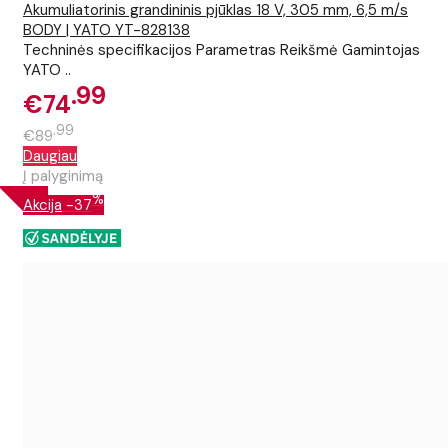
Akumuliatorinis grandininis pjūklas 18 V, 305 mm, 6,5 m/s
BODY | YATO YT-828138
Techninės specifikacijos Parametras Reikšmė Gamintojas
YATO ..
99
€74
99
€89
Daugiau
Į palyginimą
%
Akcija
-37