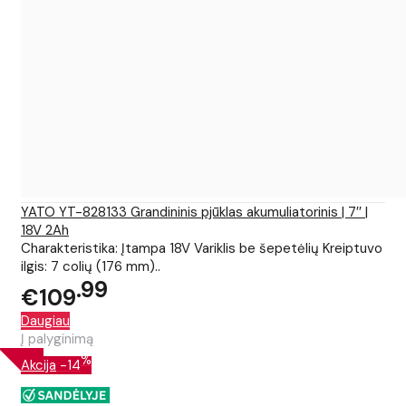
YATO YT-828133 Grandininis pjūklas akumuliatorinis | 7′′ |
18V 2Ah
Charakteristika: Įtampa 18V Variklis be šepetėlių Kreiptuvo
ilgis: 7 colių (176 mm)..
99
€109
Daugiau
Į palyginimą
%
Akcija
-14