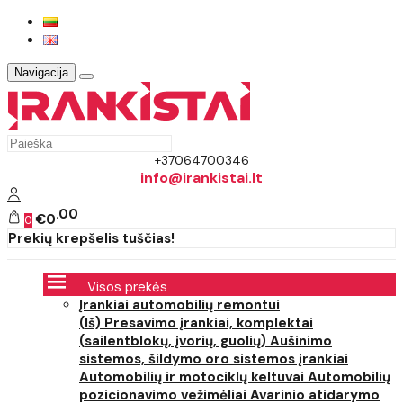
Navigacija
+37064700346
info@irankistai.lt
00
€0
0
Prekių krepšelis tuščias!
Visos prekės
Įrankiai automobilių remontui
(Iš) Presavimo įrankiai, komplektai
(sailentblokų, įvorių, guolių)
Aušinimo
sistemos, šildymo oro sistemos įrankiai
Automobilių ir motociklų keltuvai
Automobilių
pozicionavimo vežimėliai
Avarinio atidarymo