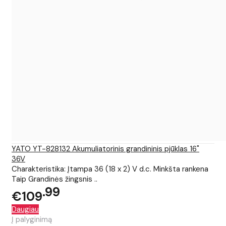
YATO YT-828132 Akumuliatorinis grandininis pjūklas 16"
36V
Charakteristika: Įtampa 36 (18 x 2) V d.c. Minkšta rankena
Taip Grandinės žingsnis ..
99
€109
Daugiau
Į palyginimą