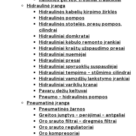
Hidraulinė įranga
Hidraulinės kabelių kirpimo žirklės
Hidraulinės pompos
Hidraulinės stotelės, presų pompos,
cilindrai
Hidrauliniai domkratai
Hidrauliniai kėbulo remonto įrankiai
Hidrauliniai kraštų užspaudimo presai
Hidrauliniai nuemėjai
Hidrauliniai presai
Hidrauliniai spyruoklių suspaudėjai
Hidrauliniai tempimo - stūmimo cilindrai
Hidrauliniai vamzdžių lankstymo įrankiai
Hidrauliniai variklių kranai
Pavarų dežių keltuvai
Pneumo - hidraulinės pompos
Pneumatinė įranga
Pneumatinės žarnos
Greitos jungtys - perėjimai - antgaliai
Oro srauto filtrai - dregmės filtrai
Oro srauto reguliatoriai
Oro kompresoriai