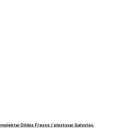
komplektai
Dildės
Frezos / plėstuvai
Galvutės,