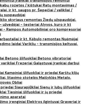
 remontui
Įrankiai transmisijos remontui
kabų rozetės / kištukai
Ratų montavimas /
lai, ir kt. saugos pr.
Šepečiai / valikliai /
ių suspaudėjai
iklio skyriaus remontas
Žiedų užspaudėjai,
- užvedėjai - testeriai
Alyvos, kuro ir kt
tai - Rampos
Automobiliniai oro kompresoriai
i
arbastaliai ir kt.
Kėbulo remontas
Nuėmėjai
edimo laidai
Variklių - transmisijos keltuvai,
dai
Betono šlifuokliai
Betono vibratoriai
 varikliai
Frezeriai
Galąstuvai
Įrankiai darbui
iai
Kampiniai šlifuokliai ir priedai
Karštų klijų
liai, litavimo stotelės
Maišyklės
Metalo,
pjovės
Obliai
r priedai
Siaurapjūkliai
Sienų ir lubų šlifuokliai
ūklai
Tiesiniai šlifuokliai ir jų priedai
rinimo aparatai
žimo įrenginiai
Elektros ilgintuvai
Graveriai ir