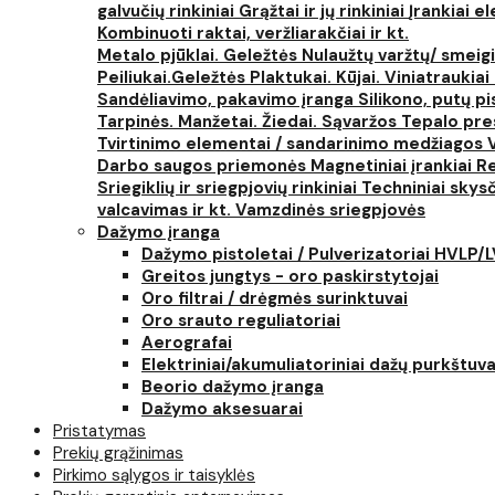
galvučių rinkiniai
Grąžtai ir jų rinkiniai
Įrankiai 
Kombinuoti raktai, veržliarakčiai ir kt.
Metalo pjūklai. Geležtės
Nulaužtų varžtų/ smeigi
Peiliukai.Geležtės
Plaktukai. Kūjai. Viniatraukiai
Sandėliavimo, pakavimo įranga
Silikono, putų p
Tarpinės. Manžetai. Žiedai. Sąvaržos
Tepalo pres
Tvirtinimo elementai / sandarinimo medžiagos
Darbo saugos priemonės
Magnetiniai įrankiai
Re
Sriegiklių ir sriegpjovių rinkiniai
Techniniai skysčia
valcavimas ir kt.
Vamzdinės sriegpjovės
Dažymo įranga
Dažymo pistoletai / Pulverizatoriai HVLP/
Greitos jungtys - oro paskirstytojai
Oro filtrai / drėgmės surinktuvai
Oro srauto reguliatoriai
Aerografai
Elektriniai/akumuliatoriniai dažų purkštuva
Beorio dažymo įranga
Dažymo aksesuarai
Pristatymas
Prekių grąžinimas
Pirkimo sąlygos ir taisyklės