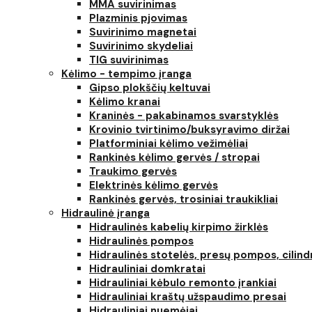
MMA suvirinimas
Plazminis pjovimas
Suvirinimo magnetai
Suvirinimo skydeliai
TIG suvirinimas
Kėlimo - tempimo įranga
Gipso plokščių keltuvai
Kėlimo kranai
Kraninės - pakabinamos svarstyklės
Krovinio tvirtinimo/buksyravimo diržai
Platforminiai kėlimo vežimėliai
Rankinės kėlimo gervės / stropai
Traukimo gervės
Elektrinės kėlimo gervės
Rankinės gervės, trosiniai traukikliai
Hidraulinė įranga
Hidraulinės kabelių kirpimo žirklės
Hidraulinės pompos
Hidraulinės stotelės, presų pompos, cilind
Hidrauliniai domkratai
Hidrauliniai kėbulo remonto įrankiai
Hidrauliniai kraštų užspaudimo presai
Hidrauliniai nuemėjai