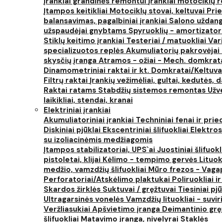
Įrankiai grandinės remontui
Įrankiai motociklų
Įtampos keitikliai
Motociklų stovai, keltuvai
Prie
balansavimas, pagalbiniai įrankiai
Salono uždanga
užspaudėjai gnybtams
Spyruoklių - amortizator
Stiklų keitimo įrankiai
Testeriai / matuokliai
Var
specializuotos replės
Akumuliatorių pakrovėjai 
skysčių įranga
Atramos - ožiai - Mech. domkra
Dinamometriniai raktai ir kt.
Domkratai/Keltuva
Filtrų raktai
Įrankių vežimėliai, gultai, kedutės, d
Raktai ratams
Stabdžių sistemos remontas
Užv
laikikliai, stendai, kranai
Elektriniai įrankiai
Akumuliatoriniai įrankiai
Techniniai fenai ir prie
Diskiniai pjūklai
Ekscentriniai šlifuokliai
Elektros
su izoliacinėmis medžiagomis
Įtampos stabilizatoriai, UPS`ai
Juostiniai šlifuokl
pistoletai, klijai
Kėlimo - tempimo gervės
Lituok
medžio, vamzdžių šlifuokliai
Mūro frezos - Vaga
Perforatoriai/Atskėlimo plaktukai
Poliruokliai i
Skardos žirklės
Suktuvai / gręžtuvai
Tiesiniai pj
Ultragarsinės vonelės
Vamzdžių lituokliai - suvi
Veržliasukiai
Apšvietimo įranga
Deimantinio grę
šlifuokliai
Matavimo įranga, nivelyrai
Staklės