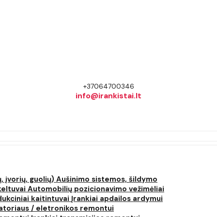
+37064700346
info@irankistai.lt
, įvorių, guolių)
Aušinimo sistemos, šildymo
keltuvai
Automobilių pozicionavimo vežimėliai
dukciniai kaitintuvai
Įrankiai apdailos ardymui
atoriaus / eletronikos remontui