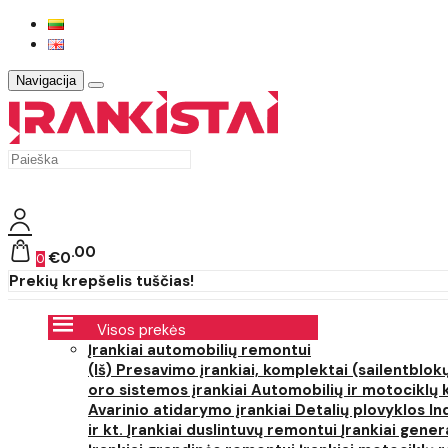
Navigacija
00
€0
0
Prekių krepšelis tuščias!
Visos prekės
Įrankiai automobilių remontui
(Iš) Presavimo įrankiai, komplektai (sailentblokų
oro sistemos įrankiai
Automobilių ir motociklų 
Avarinio atidarymo įrankiai
Detalių plovyklos
In
ir kt.
Įrankiai duslintuvų remontui
Įrankiai gener