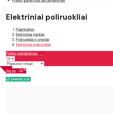
Prekių garantinis aptarnavimas
Elektriniai poliruokliai
Pagrindinis
Elektriniai įrankiai
Poliruokliai ir priedai
Elektriniai poliruokliai
Prekių palyginimas
(0)
%
Akcija
-38