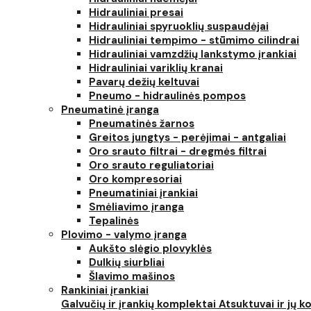
Hidrauliniai presai
Hidrauliniai spyruoklių suspaudėjai
Hidrauliniai tempimo - stūmimo cilindrai
Hidrauliniai vamzdžių lankstymo įrankiai
Hidrauliniai variklių kranai
Pavarų dežių keltuvai
Pneumo - hidraulinės pompos
Pneumatinė įranga
Pneumatinės žarnos
Greitos jungtys - perėjimai - antgaliai
Oro srauto filtrai - dregmės filtrai
Oro srauto reguliatoriai
Oro kompresoriai
Pneumatiniai įrankiai
Smėliavimo įranga
Tepalinės
Plovimo - valymo įranga
Aukšto slėgio plovyklės
Dulkių siurbliai
Šlavimo mašinos
Rankiniai įrankiai
Galvučių ir įrankių komplektai
Atsuktuvai ir jų 