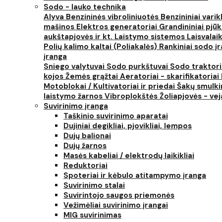
Sodo - lauko technika
Alyva
Benzininės vibroliniuotės
Benzininiai varik
mašinos
Elektros generatoriai
Grandininiai pjūk
aukštapjovės ir kt.
Laistymo sistemos
Laisvalai
Polių kalimo kaltai (Poliakalės)
Rankiniai sodo įra
įranga
Sniego valytuvai
Sodo purkštuvai
Sodo traktor
kojos
Žemės grąžtai
Aeratoriai - skarifikatoriai
Motoblokai / Kultivatoriai ir priedai
Šakų smulki
laistymo žarnos
Vibroplokštės
Žoliapjovės - ve
Suvirinimo įranga
Taškinio suvirinimo aparatai
Dujiniai degikliai, pjovikliai, lempos
Dujų balionai
Dujų žarnos
Masės kabeliai / elektrodų laikikliai
Reduktoriai
Spoteriai ir kėbulo atitampymo įranga
Suvirinimo stalai
Suvirintojo saugos priemonės
Vežimėliai suvirinimo įrangai
MIG suvirinimas