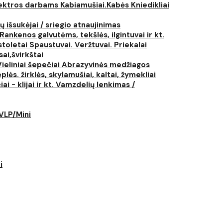
elektros darbams
Kabiamušiai.Kabės
Kniedikliai
ų išsukėjai / sriegio atnaujinimas
Rankenos galvutėms, tekšlės, ilgintuvai ir kt.
istoletai
Spaustuvai. Veržtuvai. Priekalai
ai,švirkštai
Vieliniai šepečiai
Abrazyvinės medžiagos
plės. žirklės, skylamušiai, kaltai, žymekliai
i - klijai ir kt.
Vamzdelių lenkimas /
LVLP/Mini
i